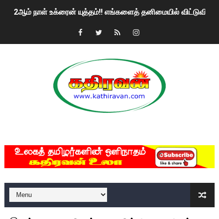
2ஆம் நாள் உக்ரைன் யுத்தம்!! எங்களைத் தனிமையில் விட்டுவிட்டுன
கதிரவன் வாசகர்களுக்கு இனிய பொங்கல் புத்தாண்டு நல்வாழ்த்
மகிந்த ராஜபக்சே பதவி விலக திட்டம்?
ரவுடி பேபிக்கு நடந்த தரமான சம்பவம்.. ஆபாச வீடியோக்களால் வ
காணாமல் போகும் பிள்ளையார்கள்!
குண்டை தூக்கிப்போட்ட ஆய்வு…. இந்தியாவின் “கோவிஷீல்டு” தடுப
MKRdezign
யாழில் தமிழின தலைவர் பிரபாகரனின் பிறந்தநாளை கொண்டாடிய
ஏர்போர்ட்டில் உதைத்த நபர் யார், என்ன நடந்தது?: உண்மையை ச
சீனா இலங்கையிடம் 8 மில்லியன் அமெரிக்க டொலர் நட்டஈடு கோர
01/11/2021 Scotland ல் நடைபெறும் கண்டனப் போராட்டத்திற