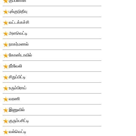
குப்பிளான்
புங்குடுதீவு
வட்டக்கச்சி
அளவெட்டி
நாகர்மணல்
கோண்டாவில்
நீர்வேலி
சிறுப்பிட்டி
உரும்பிராய்
வரணி
இணுவில்
குரும்பசிட்டி
வல்வெட்டி