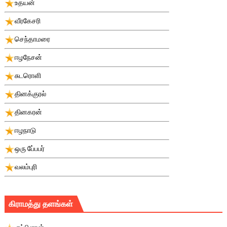
உதயன்
வீரகேசரி
செந்தாமரை
ஈழநேசன்
சுடரொளி
தினக்குரல்
தினகரன்
ஈழநாடு
ஒரு பே்பபர்
வலம்புரி
கிராமத்து தளங்கள்