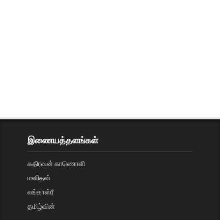
இணையத்தளங்கள்
கதிரவன் காணொளி
மனிதன்
லங்காஸ்ரீ
தமிழ்வின்