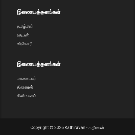
இணையத்தளங்கள்
தமிழ்மிரர்
உதயன்
வீரகேசரி
இணையத்தளங்கள்
மாலை மலர்
தினகரன்
சினி உலகம்
Copyright ©
2026
Kathiravan - கதிரவன்