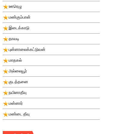
ஊரெழு
மண்கும்பான்
இடைக்காடு
தாவடி
புன்னாலைக்கட்டுவன்
மாதகல்
அல்லையூர்
குடத்தனை
நயினாதீவு
மன்னார்
மண்டை தீவு