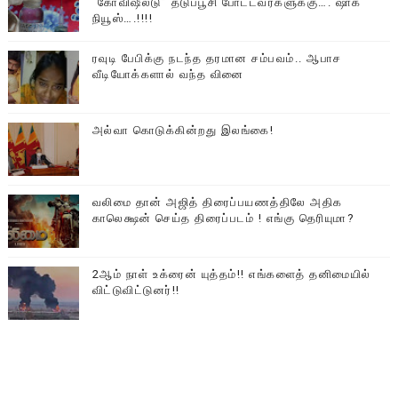
“கோவிஷீல்டு” தடுப்பூசி போட்டவர்களுக்கு…. ஷாக்
நியூஸ்….!!!!
ரவுடி பேபிக்கு நடந்த தரமான சம்பவம்.. ஆபாச
வீடியோக்களால் வந்த வினை
அல்வா கொடுக்கின்றது இலங்கை!
வலிமை தான் அஜித் திரைப்பயணத்திலே அதிக
காலெக்ஷன் செய்த திரைப்படம் ! எங்கு தெரியுமா?
2ஆம் நாள் உக்ரைன் யுத்தம்!! எங்களைத் தனிமையில்
விட்டுவிட்டுனர்!!