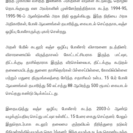
இந்த முகாமில் வசித்த இலங்கை அகதிகள் வீடுகள் கட்டுவது, தொழில்
இளையராஜா – கமல் அவசர சந்திப்பு (படங்கள், விடியோ)
தொடங்குவது என அவர்களின் முன்னேற்றத்திற்காக கடந்த 1994-95,
1995-96-ம் ஆண்டுகளில் அரசு நிதி ஒதுக்கியது. இந்த நிதியை அரசு
ஜனாதிபதி ஐக்கிய நாடுகளின் பொதுச் சபை கூட்டத்தில் இன்று 
அதிகாரிகள், போலி ஆவணங்கள் தயாரித்து, கையாடல் செய்ததாக, லஞ்ச
ஒழிப்பு போலீசாருக்கு புகார் சென்றது.
32 CM விநோத கன்றுக்குட்டி! (வீடியோ)
அதன் பேரில் கடலூர் லஞ்ச ஒழிப்பு போலீசார் விசாரணை நடத்தினர்.
வலிமை தான் அஜித் திரைப்பயணத்திலே அதிக காலெக்ஷன் செய்த த
விசாரணையில் விருத்தாசலம் கோட்டாட்சியராக இருந்த பாட்‌ஷா,
அல்வா கொடுக்கின்றது இலங்கை!
திட்டக்குடி தாசில்தாராக இருந்த வீரசெல்லையா, திட்டக்குடி கூடுதல்
தலைமையிடத்து துணை தாசில்தார்கள் பிச்சைப்பிள்ளை, கோவில்பிள்ளை
மற்றும் மதுரை திருமங்கலத்தை சேர்ந்த சதாசிவம் உள்பட 15 பேர் போலி
ஆவணங்கள் தயாரித்து 50 லட்சத்து 88 ஆயிரத்து 500 ரூபாய் கையாடல்
செய்தது கண்டு பிடிக்கப்பட்டது.
இதையடுத்து லஞ்ச ஒழிப்பு போலீசார் கடந்த 2003-ம் ஆண்டு
வழக்குப்பதிவு செய்து பாட்‌ஷா உள்ளிட்ட 15 பேரை கைது செய்தனர். மேலும்
இதுதொடர்பாக கடலூர் தலைமை குற்றவியல் நீதித்துறை நடுவர்
நீதிமன்றத்தில் வழக்கு தொடர்ந்தனர். இந்த வழக்கு நடந்து கொண்டிருந்த