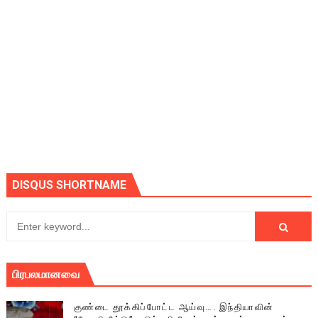
DISQUS SHORTNAME
பிரபலமானவை
குண்டை தூக்கிப்போட்ட ஆய்வு…. இந்தியாவின்