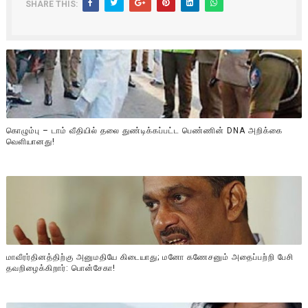
SHARE THIS:
கொழும்பு – டாம் வீதியில் தலை துண்டிக்கப்பட்ட பெண்ணின் DNA அறிக்கை
வௌியானது!
மாவீரர்தினத்திற்கு அனுமதியே கிடையாது; மனோ கணேசனும் அதைப்பற்றி பேசி
தவறிழைக்கிறார்: பொன்சேகா!