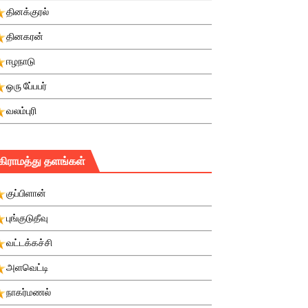
தினக்குரல்
தினகரன்
ஈழநாடு
ஒரு பே்பபர்
வலம்புரி
கிராமத்து தளங்கள்
குப்பிளான்
புங்குடுதீவு
வட்டக்கச்சி
அளவெட்டி
நாகர்மணல்