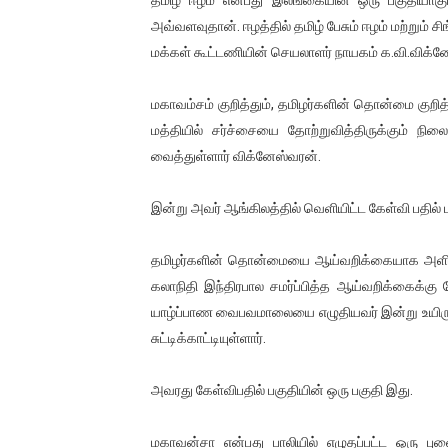
01/11/2021 Scotland ல் நடை
அவ்வளவுதான். ஈழத்தில் தமிழ் பேசும் ஈழம் மற்றும்
மக்கள் கூட்டணியின் செயலாளர் நாயகம் க.வி.விக்ன
பாலச்சந்திரன் மற்றும் தன்னிடம
மகாவம்சம் குறித்தும், தமிழர்களின் தொன்மை குறி
பிரிட்டனால் கடத்தப்படும் நிலை
மத்தியில் சர்ச்சையை தோற்றுவித்திருக்கும் நி
வைத்துள்ளார் விக்னேஸ்வரன்.
வர்ராரு...வர்ராரு... அண்ணாத்த
கைது செய்யப்பட்ட இளைஞன் உயி
இன்று அவர் ஆங்கிலத்தில் வெளியிட்ட கேள்வி பதில் பக
தடுப்பூசியை பெற்றுக் கொள்ளக்
தமிழர்களின் தொன்மையை ஆய்வறிக்கையாக அளித
கலாநிதி இந்திரபால சமர்ப்பித்த ஆய்வறிக்கைக்
சிறுமியை பாலியல் வன்கொடும
யாழ்ப்பாண வைபவமாலையை எழுதியவர் இன்று உயிருடன்
சுட்டிக்காட்டியுள்ளார்.
பிரபல நடிகை தூக்கிட்டு தற்க
வடிவேலுவுக்கு நீதிமன்றம் விதித
அவரது கேள்விபதில் பகுதியின் ஒரு பகுதி இது.
தியாகதீபம் லெப்.கேணல் திலீபன
மகாவன்சா என்பது பாலியில் எழுதப்பட்ட ஒரு புன