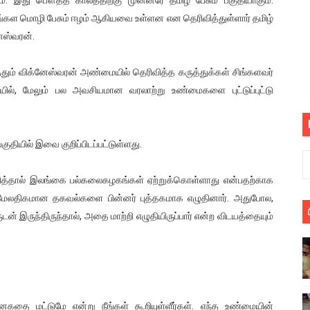
பெறும் கண்டனப் போராட்டத்திற்கு கலந்துகொள்ளுமாறு அன்புரிமைய
 சிங்கள மொழி பேசும் ஈழம் ஆகியவை உள்ளன என தெரிவித்துள்ளார் தமிழ்
ேஸ்வரன்.
் படித்த மாணவர்கள் தொடர்பில் நாடாளுமன்றத்தில் பகிரங்க கேள்வி
த்தும் விக்னேஸ்வரன் அண்மையில் தெரிவித்த கருத்துக்கள் சிங்களவர்
யில் இலங்கைத் தமிழ் குடும்பம்!! நடந்தது என்ன
லையில், மேலும் பல அவசியமான வரலாற்று உண்மைகளை புட்டுப்புட்டு
 : ரஜினிக்காக இலங்கை பாடலாசிரியர் வெளியிட்ட...
ரிழப்பு - கொதித்தெழுந்த பிரதேசவாசிகள்!
ுதியில் இவை குறிப்பிடப்பட்டுள்ளது.
 கூடிய இடங்கள்...
்தால் இலங்கை பல்கலைகழகங்கள் ஏற்றுக்கொள்ளாது என்பதற்காக
கு மேலதிகமான தகவல்களை பின்னர் புத்தகமாக எழுதினார். அதுபோல,
ை செய்த முதியவருக்கு வழங்கப்பட்ட தண்டனை
 இருந்திருந்தால், அதை மாற்றி எழுதியிருப்பார் என்ற விடயத்தையும்
ொலை!
்துள்ள அதிரடி உத்தரவு!
், கேணல் சங்கர் ஆகியோரின் நினைவெழுச்சி நாள் - 26.09.2021 சுவிஸ
ைகதை மட்டுமே என்று நீங்கள் கூறியுள்ளீர்கள். எந்த உண்மையின்