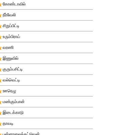
கோண்டாவில்
நீர்வேலி
சிறுப்பிட்டி
உரும்பிராய்
வரணி
இணுவில்
குரும்பசிட்டி
வல்வெட்டி
ஊரெழு
மண்கும்பான்
இடைக்காடு
தாவடி
புன்னாலைக்கட்டுவன்