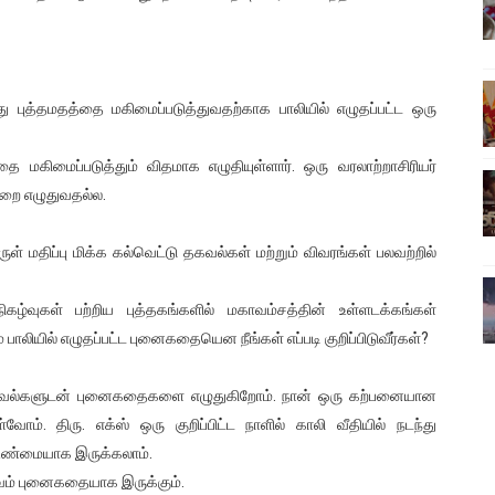
ிலும் தமிழின அழிப்பிற்கு நீதி கேட்டு நடைபெற்ற கவனயீர்ப்புப் போராட்
்பு (படங்கள், விடியோ)
 புத்தமதத்தை மகிமைப்படுத்துவதற்காக பாலியில் எழுதப்பட்ட ஒரு
ொதுச் சபை கூட்டத்தில் இன்று உரை
மகிமைப்படுத்தும் விதமாக எழுதியுள்ளார். ஒரு வரலாற்றாசிரியர்
வீடியோ)
்றை எழுதுவதல்ல.
்திலே அதிக காலெக்ஷன் செய்த திரைப்படம் ! எங்கு தெரியுமா?
் மதிப்பு மிக்க கல்வெட்டு தகவல்கள் மற்றும் விவரங்கள் பலவற்றில்
்வுகள் பற்றிய புத்தகங்களில் மகாவம்சத்தின் உள்ளடக்கங்கள்
் பாலியில் எழுதப்பட்ட புனைகதையென நீங்கள் எப்படி குறிப்பிடுவீர்கள்?
ில தகவல்களுடன் புனைகதைகளை எழுதுகிறோம். நான் ஒரு கற்பனையான
். திரு. எக்ஸ் ஒரு குறிப்பிட்ட நாளில் காலி வீதியில் நடந்து
 உண்மையாக இருக்கலாம்.
ம்பவம் புனைகதையாக இருக்கும்.