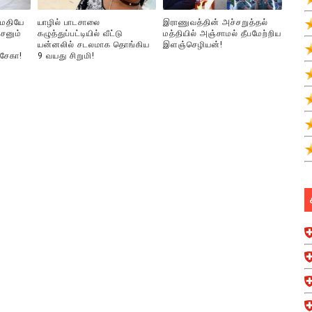
ுமதியே
யாழில் பாடசாலை
இராணுவத்தின் அச்சறுத்தல்
சனும்
கழுத்துப்பட்டியில் வீட்டு
மத்தியில் அஞ்சாமல் தீபமேற்றிய
யன்னலில் சடலமாக தொங்கிய
இளஞ்செழியன்!
்சேகா!
9 வயது சிறுமி!