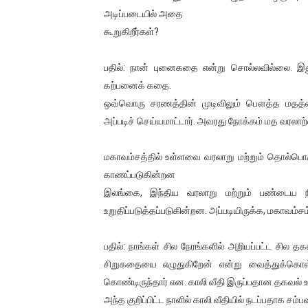
அடிப்படையில் அதை
ஐ.நா முன்றலில் சீரற்ற காலநிலைய
கூறுகிறீர்கள்?
இளையராஜா – கமல் அவசர சந்திப
பதில்: நான் புனைகதை என்று சொல்லவில்லை. இது
ஜனாதிபதி ஐக்கிய நாடுகளின் ப
கற்பனைக் கதை.
ஒவ்வொரு சரணத்தின் முடிவிலும் பௌத்த மதத்தை 
32 CM விநோத கன்றுக்குட்டி! (
அப்படிச் செய்யமாட்டார். அவரது நோக்கம் மத வரலாற
வலிமை தான் அஜித் திரைப்பயணத
மகாவம்சத்தில் உள்ளவை வரலாறு மற்றும் தொல்பொருள
காணப்படுகின்றன
இலங்கை, இந்திய வரலாறு மற்றும் பண்டைய நிகழ
உறுதிப்படுத்தப்படுகின்றன. அப்படியிருக்க, மகாவம்சம
பதில்: நாங்கள் சில நேரங்களில் அறியப்பட்ட ச
சிறுகதையை எழுதுகிறேன் என்று வைத்துக்கொள்வோம
கொண்டிருந்தார் என. காலி வீதி இருப்பதான தகவல்
அந்த குறிப்பிட்ட நாளில் காலி வீதியில் நடப்பதாக ச