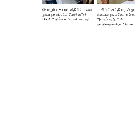
கொழும்பு – டாம் வீதியில் தலை
மாவீரர்தினத்திற்கு அன
துண்டிக்கப்பட்ட பெண்ணின்
கிடையாது; மனோ கணே
DNA அறிக்கை வௌியானது!
அதைப்பற்றி பேசி
தவறிழைக்கிறார்: பொன