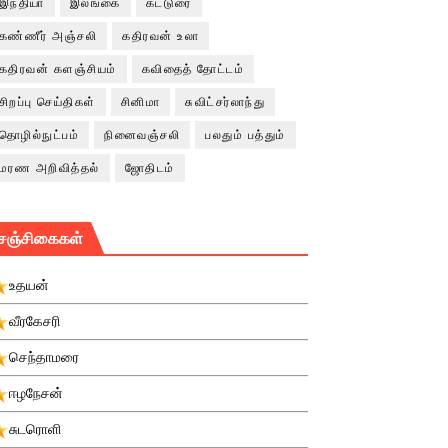
இந்தியா
இலங்கை
கட்டுரை
கண்ணீர் அஞ்சலி
கதிரவன் உலா
கதிரவன் களஞ்சியம்
கவிதைத் தோட்டம்
சிறப்பு செய்திகள்
சினிமா
சுவிட்சர்லாந்து
தொழில்நுட்பம்
நினைவஞ்சலி
பலதும் பத்தும்
மரண அறிவித்தல்
ஜோதிடம்
சஞ்சிகைகள்
உதயன்
வீரகேசரி
செந்தாமரை
ஈழநேசன்
சுடரொளி