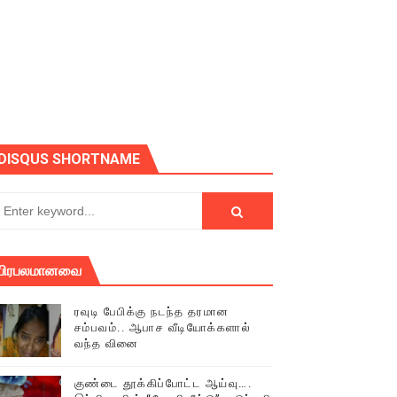
ோடு அழைக்கின்றோம்.
DISQUS SHORTNAME
பிரபலமானவை
ரவுடி பேபிக்கு நடந்த தரமான
சம்பவம்.. ஆபாச வீடியோக்களால்
வந்த வினை
் (செய்தியும்,படங்களும்..)
குண்டை தூக்கிப்போட்ட ஆய்வு….