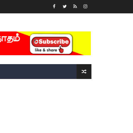
்….!!!!