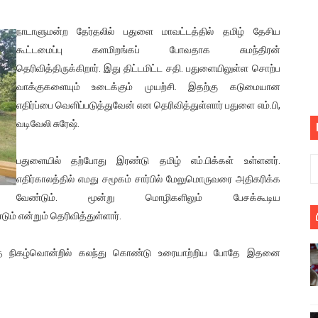
் படித்த மாணவர்கள் தொடர்பில் நாடாளுமன்றத்தில் பகிரங்க கேள்வி
நாடாளுமன்ற தேர்தலில் பதுளை மாவட்டத்தில் தமிழ் தேசிய
யில் இலங்கைத் தமிழ் குடும்பம்!! நடந்தது என்ன
கூட்டமைப்பு களமிறங்கப் போவதாக சுமந்திரன்
தெரிவித்திருக்கிறார். இது திட்டமிட்ட சதி. பதுளையிலுள்ள சொற்ப
 : ரஜினிக்காக இலங்கை பாடலாசிரியர் வெளியிட்ட...
வாக்குகளையும் உடைக்கும் முயற்சி. இதற்கு கடுமையான
எதிர்ப்பை வெளிப்படுத்துவேன் என தெரிவித்துள்ளார் பதுளை எம்.பி,
ரிழப்பு - கொதித்தெழுந்த பிரதேசவாசிகள்!
வடிவேலி சுரேஷ்.
 கூடிய இடங்கள்...
பதுளையில் தற்போது இரண்டு தமிழ் எம்.பிக்கள் உள்ளனர்.
ை செய்த முதியவருக்கு வழங்கப்பட்ட தண்டனை
எதிர்காலத்தில் எமது சமூகம் சார்பில் மேலுமொருவரை அதிகரிக்க
வேண்டும். மூன்று மொழிகளிலும் பேசக்கூடிய
ொலை!
் என்றும் தெரிவித்துள்ளார்.
்துள்ள அதிரடி உத்தரவு!
ந்த நிகழ்வொன்றில் கலந்து கொண்டு உரையாற்றிய போதே இதனை
், கேணல் சங்கர் ஆகியோரின் நினைவெழுச்சி நாள் - 26.09.2021 சுவிஸ
ிலும் தமிழின அழிப்பிற்கு நீதி கேட்டு நடைபெற்ற கவனயீர்ப்புப் போராட்