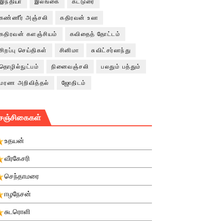
இந்தியா
இலங்கை
கட்டுரை
கண்ணீர் அஞ்சலி
கதிரவன் உலா
கதிரவன் களஞ்சியம்
கவிதைத் தோட்டம்
சிறப்பு செய்திகள்
சினிமா
சுவிட்சர்லாந்து
தொழில்நுட்பம்
நினைவஞ்சலி
பலதும் பத்தும்
மரண அறிவித்தல்
ஜோதிடம்
சஞ்சிகைகள்
உதயன்
வீரகேசரி
செந்தாமரை
ஈழநேசன்
சுடரொளி