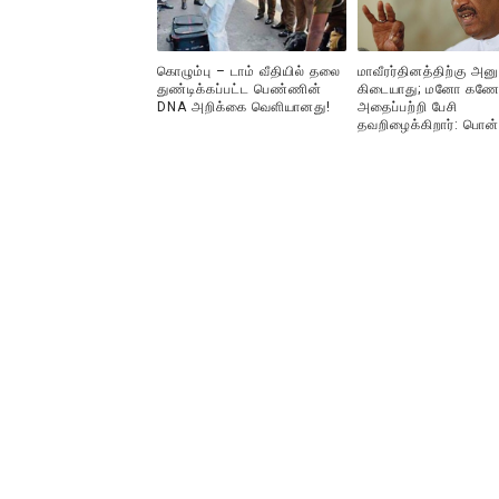
கொழும்பு – டாம் வீதியில் தலை
மாவீரர்தினத்திற்கு அன
துண்டிக்கப்பட்ட பெண்ணின்
கிடையாது; மனோ கணே
DNA அறிக்கை வௌியானது!
அதைப்பற்றி பேசி
தவறிழைக்கிறார்: பொன