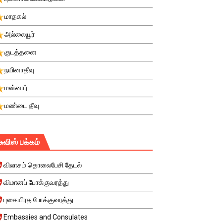
மாதகல்
அல்லையூர்
குடத்தனை
நயினாதீவு
மன்னார்
மண்டை தீவு
சுவிஸ் பக்கம்
விலாசம் தொலைபேசி தேடல்
விமானப் போக்குவரத்து
புகையிரத போக்குவரத்து
Embassies and Consulates