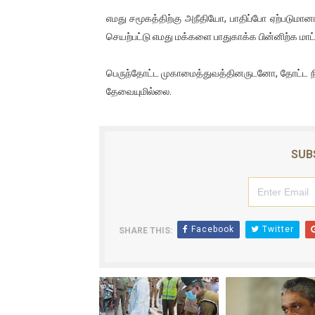
எமது சமூகத்திற்கு அநீதியோ, பாதிப்போ ஏற்படுமா
செயற்பட்டு எமது மக்களை பாதுகாக்க பின்னிற்க மாட்
பெருந்தோட்ட முகாமைத்துவத்தினருடனோ, தோட்ட ந
தேவையுமில்லை.
SUB
Facebook
Twitter
SHARE THIS: