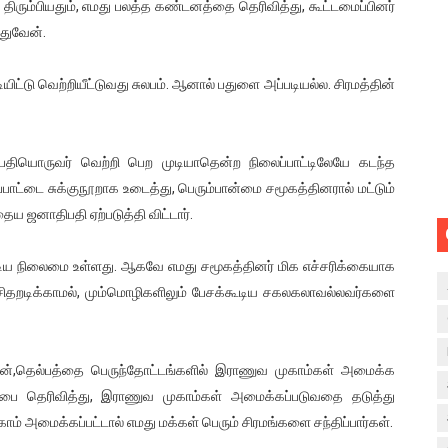
 திரும்பியதும், எமது பலத்த கண்டனத்தை தெரிவித்து, கூட்டமைப்பினர்
்துவேன்.
ியிட்டு வெற்றியீட்டுவது சுலபம். ஆனால் பதுளை அப்படியல்ல. சிரமத்தின்
பதியொருவர் வெற்றி பெற முடியாதென்ற நிலைப்பாட்டிலேயே கடந்த
பாட்டை சுக்குநூறாக உடைத்து, பெரும்பான்மை சமூகத்தினரால் மட்டும்
 ஜனாதிபதி ஏற்படுத்தி விட்டார்.
ூடிய நிலைமை உள்ளது. ஆகவே எமது சமூகத்தினர் மிக எச்சரிக்கையாக
சிதறடிக்காமல், மும்மொழிகளிலும் பேசக்கூடிய சகலகலாவல்லவர்களை
வுன்,தெல்பத்தை பெருந்தோட்டங்களில் இராணுவ முகாம்கள் அமைக்க
ர்ப்பை தெரிவித்து, இராணுவ முகாம்கள் அமைக்கப்படுவதை தடுத்து
ாம் அமைக்கப்பட்டால் எமது மக்கள் பெரும் சிரமங்களை சந்திப்பார்கள்.