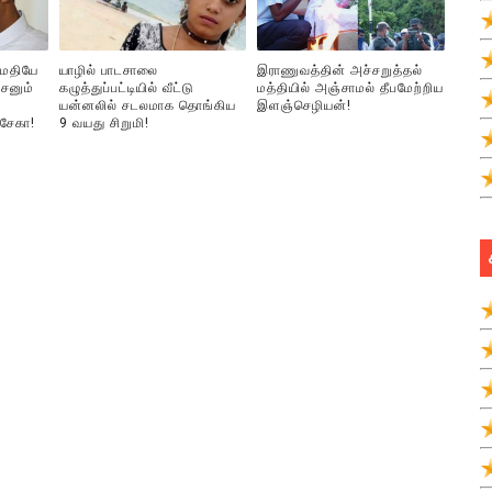
ுமதியே
யாழில் பாடசாலை
இராணுவத்தின் அச்சறுத்தல்
சனும்
கழுத்துப்பட்டியில் வீட்டு
மத்தியில் அஞ்சாமல் தீபமேற்றிய
யன்னலில் சடலமாக தொங்கிய
இளஞ்செழியன்!
்சேகா!
9 வயது சிறுமி!