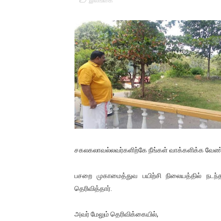
இலங்கை
பாலச்சந்திரன் மற்றும் தன்னிடம
பிரிட்டனால் கடத்தப்படும் நிலை
வர்ராரு...வர்ராரு... அண்ணாத்த
கைது செய்யப்பட்ட இளைஞன் உயி
தடுப்பூசியை பெற்றுக் கொள்ளக்
சிறுமியை பாலியல் வன்கொடும
பிரபல நடிகை தூக்கிட்டு தற்க
சகலகலாவல்லவர்களிற்கே நீங்கள் வாக்களிக்க வேண்டும
வடிவேலுவுக்கு நீதிமன்றம் விதித
பசறை முகாமைத்துவ பயிற்சி நிலையத்தில் நட
தெரிவித்தார்.
தியாகதீபம் லெப்.கேணல் திலீபன
ஐ.நா முன்றலில் சீரற்ற காலநிலைய
அவர் மேலும் தெரிவிக்கையில்,