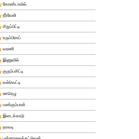
கோண்டாவில்
நீர்வேலி
சிறுப்பிட்டி
உரும்பிராய்
வரணி
இணுவில்
குரும்பசிட்டி
வல்வெட்டி
ஊரெழு
மண்கும்பான்
இடைக்காடு
தாவடி
புன்னாலைக்கட்டுவன்