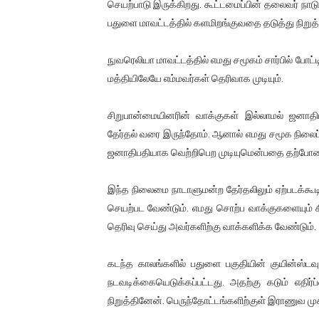
செயற்பாடு இருக்கிறது. கூட்டமைப்பின் தலைவர் நாடு
பதுளை மாவட்டத்தில் களமிறங்குவதை தடுத்து நிறுத
நுவரெலியா மாவட்டத்தில் எமது சமூகம் சார்பில் போட்ட
மத்தியிலேயே எம்மவர்கள் தெரிவாக முடியும்.
சிறுபான்மையினரின் வாக்குகள் இல்லாமல் ஜனாதி
தேர்தல் வரை இருந்தோம். ஆனால் எமது சமூக நிலைப்
ஜனாதிபதியாக வெற்றிபெற முடியுமென்பதை தற்போதைய
இந்த நிலைமை நாடாளுமன்ற தேர்தலிலும் ஏற்படக்க
செயற்பட வேண்டும். எமது சொற்ப வாக்குகளையும் 
தெரிவு செய்து அவர்களிற்கு வாக்களிக்க வேண்டும்.
கடந்த காலங்களில் பதுளை பகுதியின் குயின்ஸ்ட
நடவடிக்கையெடுக்கப்பட்டது. அதற்கு கடும் எதி
நிறுத்தினேன். பெருந்தோட்டங்களிற்குள் இராணுவ முக