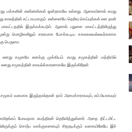
்பு (படங்கள், விடியோ)
எமது மக்களின் எண்ணங்கள் ஒன்றாகவே உள்ளது. ஆகையினால் எமது
து காலத்தின் கட்டாயமாகும். என்னையே தெரிவு செய்யுங்கள் என நான்
ொதுச் சபை கூட்டத்தில் இன்று உரை
ாவட்டததில் இருக்கக்கூடும். ஆனால் பதுளை மாவட்டத்திலிருந்து
வீடியோ)
், மூன்று மொழிகளிலும் சரளமாக பேசக்கூடிய சகலகலவல்லவர்களாக
்கு பெருமை.
்திலே அதிக காலெக்ஷன் செய்த திரைப்படம் ! எங்கு தெரியுமா?
 எனது சமூகமே எனக்கு முக்கியம். எமது சமூகத்தின் மத்தியில்
ை!
 எனது சமூகத்தின் காவல்க்காரனாகவே இருக்கிறேன்.
து சமூகம் வளமாக இருந்தால்தான் நாம் அமைச்சராகவும், எம்.பியாகவும்
ளமிறங்கப் போவதாக சுமந்திரன் தெரிவித்துள்ளார். அதை திட்டமிட்ட
ிலிருக்கும் சொற்ப வாக்குகளையும் சிதறடிக்கும் வகையிலேயே இச்