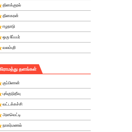
தினக்குரல்
தினகரன்
ஈழநாடு
ஒரு பே்பபர்
வலம்புரி
கிராமத்து தளங்கள்
குப்பிளான்
புங்குடுதீவு
வட்டக்கச்சி
அளவெட்டி
நாகர்மணல்