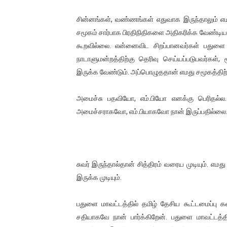
இளையராஜா – கமல் அவசர சந்திப
சின்னங்கள், வண்ணங்கள் எதுவாக இருந்தாலும் 
சமூகம் சார்பாக பிரதிநிதிகளை அதிகரிக்க வேண்டிய
ஜனாதிபதி ஐக்கிய நாடுகளின் ப
கூறவில்லை. என்னைவிட சிறப்பானவர்கள் பதுளை ம
32 CM விநோத கன்றுக்குட்டி! (
நாடாளுமன்றத்திற்கு தெரிவு செய்யப்படுபவர்கள
இருக்க வேண்டும். அப்பொழுததான் எமது சமூகத்திற
வலிமை தான் அஜித் திரைப்பயணத
அமைச்சு பதவியோ, எம்.பியோ எனக்கு பெரிதல்ல.
அல்வா கொடுக்கின்றது இலங்க
அமைச்சராகவோ, எம்.பியாகவோ நான் இருப்பதில்லை.
சுவர் இருந்தால்தான் சித்திரம் வரைய முடியும். எம
இருக்க முடியும்.
பதுளை மாவட்டத்தில் தமிழ் தேசிய கூட்டமைப்பு க
சதியாகவே நான் பார்க்கிறேன். பதுளை மாவட்டத்த