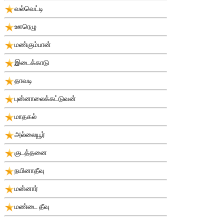
வல்வெட்டி
ஊரெழு
மண்கும்பான்
இடைக்காடு
தாவடி
புன்னாலைக்கட்டுவன்
மாதகல்
அல்லையூர்
குடத்தனை
நயினாதீவு
மன்னார்
மண்டை தீவு