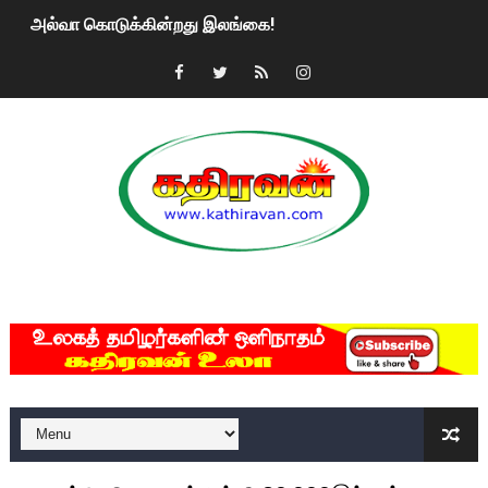
அல்வா கொடுக்கின்றது இலங்கை!
2ஆம் நாள் உக்ரைன் யுத்தம்!! எங்களைத் தனிமையில் விட்டுவிட்டுன
கதிரவன் வாசகர்களுக்கு இனிய பொங்கல் புத்தாண்டு நல்வாழ்த்
மகிந்த ராஜபக்சே பதவி விலக திட்டம்?
ரவுடி பேபிக்கு நடந்த தரமான சம்பவம்.. ஆபாச வீடியோக்களால் வ
காணாமல் போகும் பிள்ளையார்கள்!
MKRdezign
குண்டை தூக்கிப்போட்ட ஆய்வு…. இந்தியாவின் “கோவிஷீல்டு” தடுப
யாழில் தமிழின தலைவர் பிரபாகரனின் பிறந்தநாளை கொண்டாடிய
ஏர்போர்ட்டில் உதைத்த நபர் யார், என்ன நடந்தது?: உண்மையை ச
சீனா இலங்கையிடம் 8 மில்லியன் அமெரிக்க டொலர் நட்டஈடு கோர