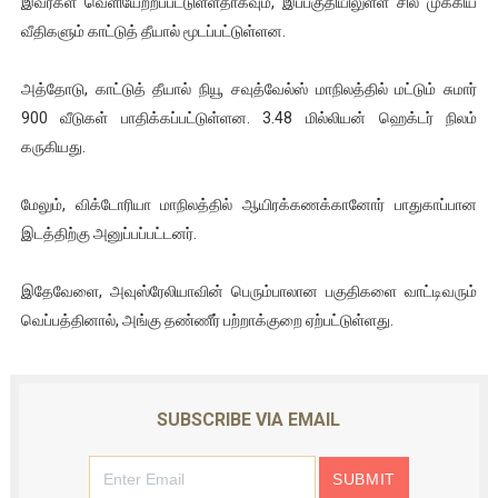
இவர்கள் வெளியேற்றப்பட்டுள்ளதாகவும், இப்பகுதியிலுள்ள சில முக்கிய
ஐ.நா முன்றலில் சீரற்ற காலநிலையிலும் தமிழின அழிப்பிற்கு நீதி க
வீதிகளும் காட்டுத் தீயால் மூடப்பட்டுள்ளன.
இளையராஜா – கமல் அவசர சந்திப்பு (படங்கள், விடியோ)
அத்தோடு, காட்டுத் தீயால் நியூ சவுத்வேல்ஸ் மாநிலத்தில் மட்டும் சுமார்
900 வீடுகள் பாதிக்கப்பட்டுள்ளன. 3.48 மில்லியன் ஹெக்டர் நிலம்
ஜனாதிபதி ஐக்கிய நாடுகளின் பொதுச் சபை கூட்டத்தில் இன்று 
கருகியது.
32 CM விநோத கன்றுக்குட்டி! (வீடியோ)
மேலும், விக்டோரியா மாநிலத்தில் ஆயிரக்கணக்கானோர் பாதுகாப்பான
வலிமை தான் அஜித் திரைப்பயணத்திலே அதிக காலெக்ஷன் செய்த த
இடத்திற்கு அனுப்பப்பட்டனர்.
இதேவேளை, அவுஸ்ரேலியாவின் பெரும்பாலான பகுதிகளை வாட்டிவரும்
வெப்பத்தினால், அங்கு தண்ணீர் பற்றாக்குறை ஏற்பட்டுள்ளது.
SUBSCRIBE VIA EMAIL