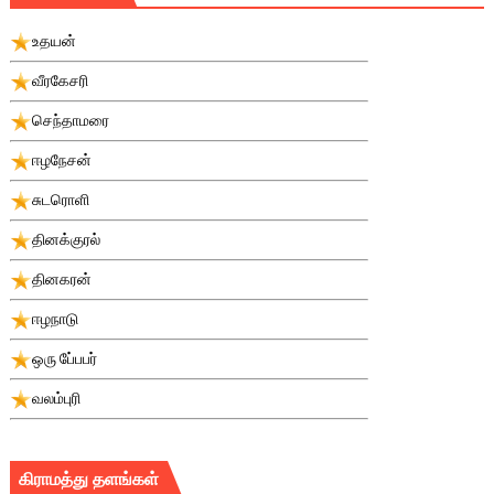
உதயன்
வீரகேசரி
செந்தாமரை
ஈழநேசன்
சுடரொளி
தினக்குரல்
தினகரன்
ஈழநாடு
ஒரு பே்பபர்
வலம்புரி
கிராமத்து தளங்கள்