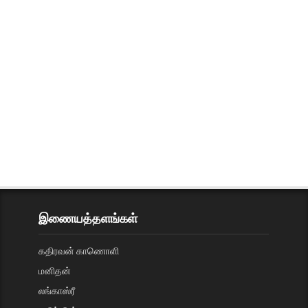
இணையத்தளங்கள்
கதிரவன் காணொளி
மனிதன்
லங்காஸ்ரீ