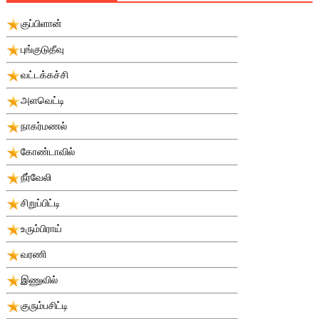
குப்பிளான்
புங்குடுதீவு
வட்டக்கச்சி
அளவெட்டி
நாகர்மணல்
கோண்டாவில்
நீர்வேலி
சிறுப்பிட்டி
உரும்பிராய்
வரணி
இணுவில்
குரும்பசிட்டி