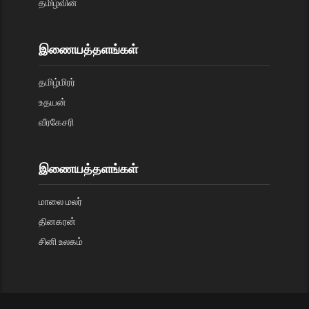
தமிழ்வின்
இணையத்தளங்கள்
தமிழ்மிரர்
உதயன்
வீரகேசரி
இணையத்தளங்கள்
மாலை மலர்
தினகரன்
சினி உலகம்