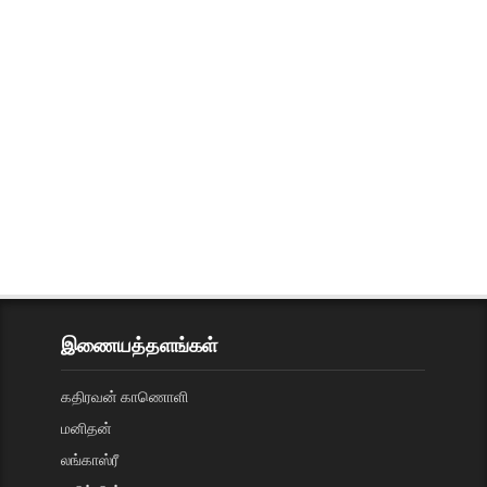
இணையத்தளங்கள்
கதிரவன் காணொளி
மனிதன்
லங்காஸ்ரீ