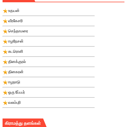
உதயன்
வீரகேசரி
செந்தாமரை
ஈழநேசன்
சுடரொளி
தினக்குரல்
தினகரன்
ஈழநாடு
ஒரு பே்பபர்
வலம்புரி
கிராமத்து தளங்கள்