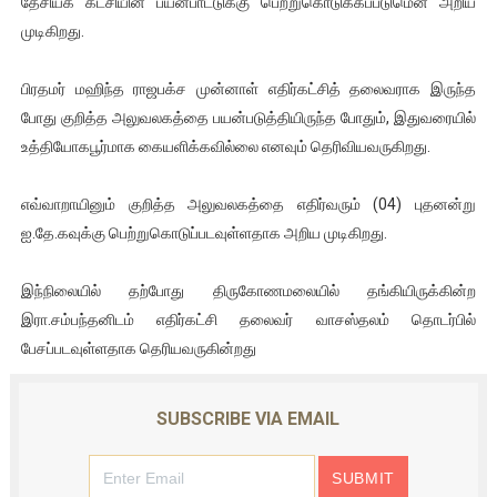
தேசியக் கட்சியின் பயன்பாட்டுக்கு பெற்றுகொடுக்கப்படுமென அறிய
இளையராஜா – கமல் அவசர சந்திப்பு (படங்கள், விடியோ)
முடிகிறது.
ஜனாதிபதி ஐக்கிய நாடுகளின் பொதுச் சபை கூட்டத்தில் இன்று 
பிரதமர் மஹிந்த ராஜபக்ச முன்னாள் எதிர்கட்சித் தலைவராக இருந்த
போது குறித்த அலுவலகத்தை பயன்படுத்தியிருந்த போதும், இதுவரையில்
32 CM விநோத கன்றுக்குட்டி! (வீடியோ)
உத்தியோகபூர்மாக கையளிக்கவில்லை எனவும் தெரிவியவருகிறது.
வலிமை தான் அஜித் திரைப்பயணத்திலே அதிக காலெக்ஷன் செய்த த
எவ்வாறாயினும் குறித்த அலுவலகத்தை எதிர்வரும் (04) புதனன்று
அல்வா கொடுக்கின்றது இலங்கை!
ஐ.தே.கவுக்கு பெற்றுகொடுப்படவுள்ளதாக அறிய முடிகிறது.
இந்நிலையில் தற்போது திருகோணமலையில் தங்கியிருக்கின்ற
இரா.சம்பந்தனிடம் எதிர்கட்சி தலைவர் வாசஸ்தலம் தொடர்பில்
பேசப்படவுள்ளதாக தெரியவருகின்றது
SUBSCRIBE VIA EMAIL