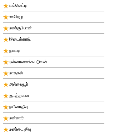
வல்வெட்டி
ஊரெழு
மண்கும்பான்
இடைக்காடு
தாவடி
புன்னாலைக்கட்டுவன்
மாதகல்
அல்லையூர்
குடத்தனை
நயினாதீவு
மன்னார்
மண்டை தீவு