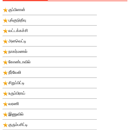
குப்பிளான்
புங்குடுதீவு
வட்டக்கச்சி
அளவெட்டி
நாகர்மணல்
கோண்டாவில்
நீர்வேலி
சிறுப்பிட்டி
உரும்பிராய்
வரணி
இணுவில்
குரும்பசிட்டி