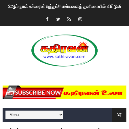
2ஆம் நாள் உக்ரைன் யுத்தம்!! எங்களைத் தனிமையில் விட்டுவிட்டுன
கதிரவன் வாசகர்களுக்கு இனிய பொங்கல் புத்தாண்டு நல்வாழ்த்
மகிந்த ராஜபக்சே பதவி விலக திட்டம்?
ரவுடி பேபிக்கு நடந்த தரமான சம்பவம்.. ஆபாச வீடியோக்களால் வ
காணாமல் போகும் பிள்ளையார்கள்!
குண்டை தூக்கிப்போட்ட ஆய்வு…. இந்தியாவின் “கோவிஷீல்டு” தடுப
MKRdezign
யாழில் தமிழின தலைவர் பிரபாகரனின் பிறந்தநாளை கொண்டாடிய
ஏர்போர்ட்டில் உதைத்த நபர் யார், என்ன நடந்தது?: உண்மையை ச
சீனா இலங்கையிடம் 8 மில்லியன் அமெரிக்க டொலர் நட்டஈடு கோர
01/11/2021 Scotland ல் நடைபெறும் கண்டனப் போராட்டத்திற