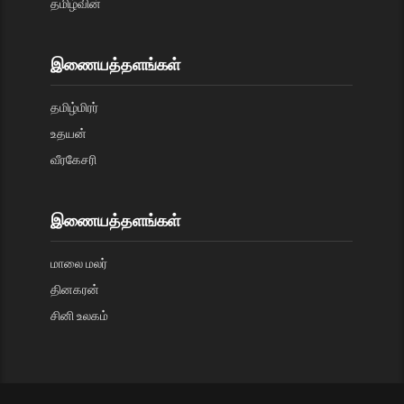
தமிழ்வின்
இணையத்தளங்கள்
தமிழ்மிரர்
உதயன்
வீரகேசரி
இணையத்தளங்கள்
மாலை மலர்
தினகரன்
சினி உலகம்