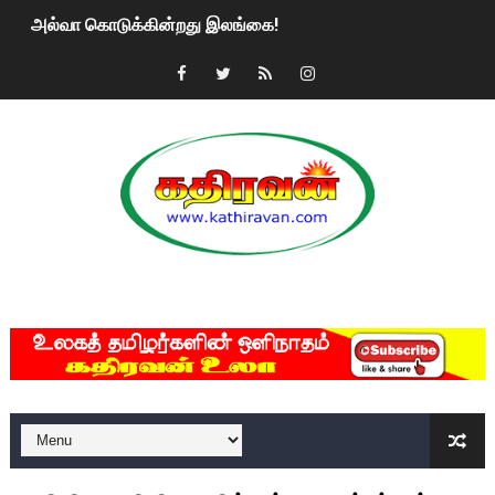
அல்வா கொடுக்கின்றது இலங்கை!
2ஆம் நாள் உக்ரைன் யுத்தம்!! எங்களைத் தனிமையில் விட்டுவிட்டுன
கதிரவன் வாசகர்களுக்கு இனிய பொங்கல் புத்தாண்டு நல்வாழ்த்
மகிந்த ராஜபக்சே பதவி விலக திட்டம்?
ரவுடி பேபிக்கு நடந்த தரமான சம்பவம்.. ஆபாச வீடியோக்களால் வ
காணாமல் போகும் பிள்ளையார்கள்!
MKRdezign
குண்டை தூக்கிப்போட்ட ஆய்வு…. இந்தியாவின் “கோவிஷீல்டு” தடுப
யாழில் தமிழின தலைவர் பிரபாகரனின் பிறந்தநாளை கொண்டாடிய
ஏர்போர்ட்டில் உதைத்த நபர் யார், என்ன நடந்தது?: உண்மையை ச
சீனா இலங்கையிடம் 8 மில்லியன் அமெரிக்க டொலர் நட்டஈடு கோர