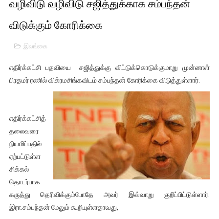
வழிவிடு வழிவிடு சஜித்துக்காக சம்பந்தன்
01/11/2021 Scotland ல் நடைபெறும் கண்டனப் போராட்டத்திற
விடுக்கும் கோரிக்கை
பாலச்சந்திரன் மற்றும் தன்னிடம் படித்த மாணவர்கள் தொடர்பில் ந
இலங்கை
பிரிட்டனால் கடத்தப்படும் நிலையில் இலங்கைத் தமிழ் குடும்பம்!!
எதிர்க்கட்சி பதவியை சஜித்துக்கு விட்டுக்கொடுக்குமாறு முன்னாள்
வர்ராரு...வர்ராரு... அண்ணாத்த : ரஜினிக்காக இலங்கை பாடலாசிர
பிரதமர் ரணில் விக்ரமசிங்கவிடம் சம்பந்தன் கோரிக்கை விடுத்துள்ளார்.
கைது செய்யப்பட்ட இளைஞன் உயிரிழப்பு - கொதித்தெழுந்த பிரத
எதிர்க்கட்சித்
தடுப்பூசியை பெற்றுக் கொள்ளக் கூடிய இடங்கள்...
தலைவரை
சிறுமியை பாலியல் வன்கொடுமை செய்த முதியவருக்கு வழங்கப
நியமிப்பதில்
ஏற்பட்டுள்ள
பிரபல நடிகை தூக்கிட்டு தற்கொலை!
சிக்கல்
தொடர்பாக
வடிவேலுவுக்கு நீதிமன்றம் விதித்துள்ள அதிரடி உத்தரவு!
கருத்து தெரிவிக்கும்போதே அவர் இவ்வாறு குறிப்பிட்டுள்ளார்.
இரா.சம்பந்தன் மேலும் கூறியுள்ளதாவது,
தியாகதீபம் லெப்.கேணல் திலீபன், கேணல் சங்கர் ஆகியோரின் நினை