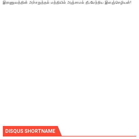
இராணுவத்தின் அச்சறுத்தல் மத்தியில் அஞ்சாமல் தீபமேற்றிய இளஞ்செழியன்!
DISQUS SHORTNAME