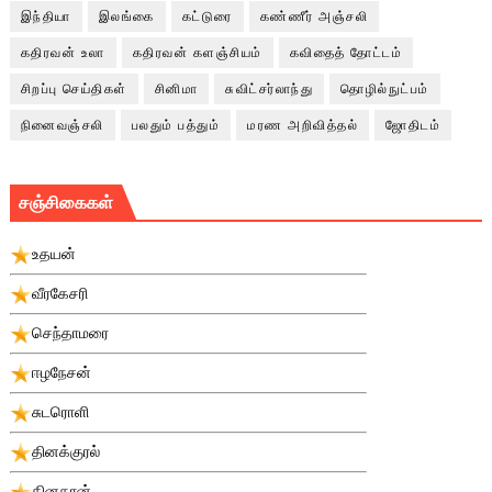
இந்தியா
இலங்கை
கட்டுரை
கண்ணீர் அஞ்சலி
கதிரவன் உலா
கதிரவன் களஞ்சியம்
கவிதைத் தோட்டம்
சிறப்பு செய்திகள்
சினிமா
சுவிட்சர்லாந்து
தொழில்நுட்பம்
நினைவஞ்சலி
பலதும் பத்தும்
மரண அறிவித்தல்
ஜோதிடம்
சஞ்சிகைகள்
உதயன்
வீரகேசரி
செந்தாமரை
ஈழநேசன்
சுடரொளி
தினக்குரல்
தினகரன்