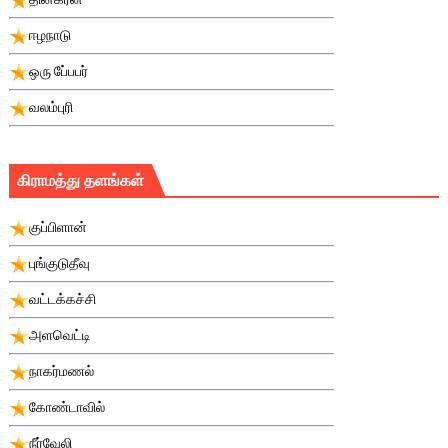
ஈழநாடு
ஒரு பே்பபர்
வலம்புரி
கிராமத்து தளங்கள்
குப்பிளான்
புங்குடுதீவு
வட்டக்கச்சி
அளவெட்டி
நாகர்மணல்
கோண்டாவில்
நீர்வேலி