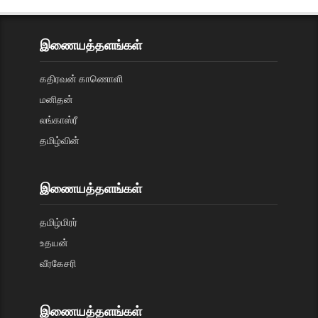
இணையத்தளங்கள்
கதிரவன் காணொளி
மனிதன்
லங்காஸ்ரீ
தமிழ்வின்
இணையத்தளங்கள்
தமிழ்மிரர்
உதயன்
வீரகேசரி
இணையத்தளங்கள்