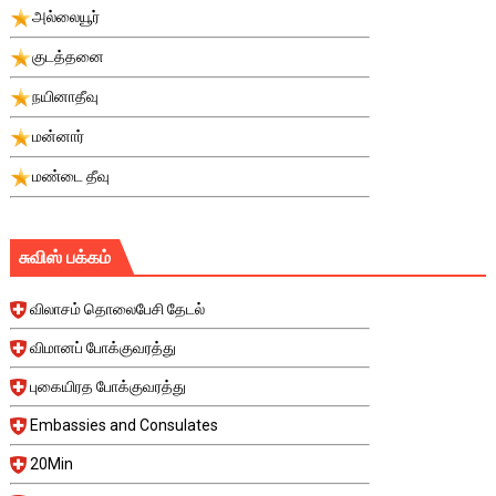
அல்லையூர்
குடத்தனை
நயினாதீவு
மன்னார்
மண்டை தீவு
சுவிஸ் பக்கம்
விலாசம் தொலைபேசி தேடல்
விமானப் போக்குவரத்து
புகையிரத போக்குவரத்து
Embassies and Consulates
20Min