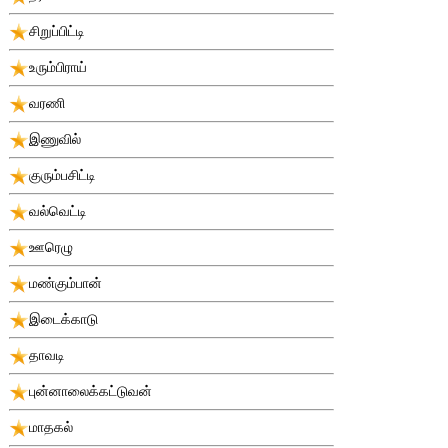
சிறுப்பிட்டி
உரும்பிராய்
வரணி
இணுவில்
குரும்பசிட்டி
வல்வெட்டி
ஊரெழு
மண்கும்பான்
இடைக்காடு
தாவடி
புன்னாலைக்கட்டுவன்
மாதகல்