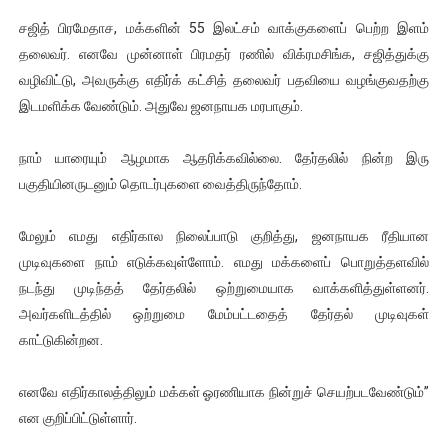
ஐ.நா முன்றலில் சீரற்ற காலநிலையிலும் தமிழின அழிப்பிற்கு நீதி க
சஜித் பிரமேதாச, மக்களின் 55 இலட்சம் வாக்குகளைப் பெற்ற இளம்
தலைவர். எனவே முன்னாள் பிரமதர் ரணில் விக்ரமசிங்க, சஜித்துக்கு
இளையராஜா – கமல் அவசர சந்திப்பு (படங்கள், விடியோ)
வழிவிட்டு, அவருக்கு எதிர்க் கட்சித் தலைவர் பதவியை வழங்குவதற்கு
இடமளிக்க வேண்டும். அதுவே ஜனநாயக மரபாகும்.
ஜனாதிபதி ஐக்கிய நாடுகளின் பொதுச் சபை கூட்டத்தில் இன்று 
நாம் யாரையும் ஆழமாக ஆதரிக்கவில்லை. தேர்தலில் நின்ற இரு
32 CM விநோத கன்றுக்குட்டி! (வீடியோ)
பகுதியினருடனும் தொடர்புகளை வைத்திருந்தோம்.
வலிமை தான் அஜித் திரைப்பயணத்திலே அதிக காலெக்ஷன் செய்த த
மேலும் எமது எதிர்கால நிலைப்பாடு குறித்து, ஜனநாயக ரீதியான
முடிவுகளை நாம் எடுக்கவுள்ளோம். எமது மக்களைப் பொறுத்தளவில்
நடந்து முடிந்தத் தேர்தலில் ஒற்றுமையாக வாக்களித்துள்ளனர்.
அவர்களிடத்தில் ஒற்றுமை மேம்பட்டதைத் தேர்தல் முடிவுகள்
காட்டுகின்றன.
எனவே எதிர்காலத்திலும் மக்கள் ஓரணியாக நின்றுச் செயற்படவேண்டும்”
என குறிப்பிட்டுள்ளார்.