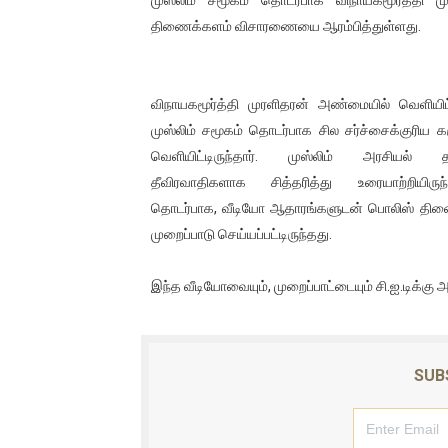
சிறுமியை பாலியல் வன்கொடும
திணைக்களம் விசாரணையை ஆரம்பித்துள்ளது.
பிரபல நடிகை தூக்கிட்டு தற்க
விநாயகமூர்த்தி முரளிதரன் அண்மையில் வெளியிட்
வடிவேலுவுக்கு நீதிமன்றம் விதித
முஸ்லிம் சமூகம் தொடர்பாக சில சர்ச்சைக்குரிய 
தியாகதீபம் லெப்.கேணல் திலீபன
வெளியிட்டிருந்தார். முஸ்லிம் அரசியல்
தீவிரவாதிகளாக சித்தரித்து உரையாற்றியிரு
ஐ.நா முன்றலில் சீரற்ற காலநிலைய
தொடர்பாக, வீடியோ ஆதாரங்களுடன் பொலிஸ் திண
முறைப்பாடு செய்யப்பட்டிருந்தது.
இளையராஜா – கமல் அவசர சந்திப
இந்த வீடியோவையும், முறைப்பாட்டையும் சி.ஐ.டிக்க
ஜனாதிபதி ஐக்கிய நாடுகளின் ப
32 CM விநோத கன்றுக்குட்டி! (
SUB
வலிமை தான் அஜித் திரைப்பயணத
அல்வா கொடுக்கின்றது இலங்க