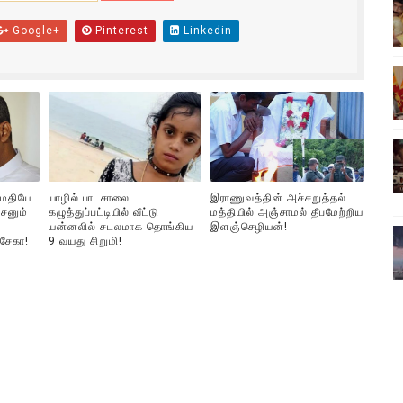
ங்களைத் தனிமையில் விட்டுவிட்டுனர்!!
Google+
Pinterest
Linkedin
பொங்கல் புத்தாண்டு நல்வாழ்த்துகள்
ட்டம்?
ம்பவம்.. ஆபாச வீடியோக்களால் வந்த வினை
ள்!
ுமதியே
யாழில் பாடசாலை
இராணுவத்தின் அச்சறுத்தல்
சனும்
கழுத்துப்பட்டியில் வீட்டு
மத்தியில் அஞ்சாமல் தீபமேற்றிய
இந்தியாவின் “கோவிஷீல்டு” தடுப்பூசி போட்டவர்களுக்கு…. ஷாக் நியூஸ
யன்னலில் சடலமாக தொங்கிய
இளஞ்செழியன்!
்சேகா!
9 வயது சிறுமி!