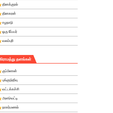
தினக்குரல்
தினகரன்
ஈழநாடு
ஒரு பே்பபர்
வலம்புரி
கிராமத்து தளங்கள்
குப்பிளான்
புங்குடுதீவு
வட்டக்கச்சி
அளவெட்டி
நாகர்மணல்