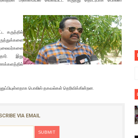
ை செய்த முதியவருக்கு வழங்கப்பட்ட தண்டனை
ொலை!
ட கருத்தில்
்துள்ள அதிரடி உத்தரவு!
கருத்துக்களை
், கேணல் சங்கர் ஆகியோரின் நினைவெழுச்சி நாள் - 26.09.2021 சுவிஸ
 தலைவர்களை
ந்தார். இது
ிலும் தமிழின அழிப்பிற்கு நீதி கேட்டு நடைபெற்ற கவனயீர்ப்புப் போராட்
ைக்களத்தில்
்பு (படங்கள், விடியோ)
ு அனுப்பியுள்ளதாக பொலிஸ் தகவல்கள் தெரிவிக்கின்றன.
ொதுச் சபை கூட்டத்தில் இன்று உரை
வீடியோ)
SCRIBE VIA EMAIL
்திலே அதிக காலெக்ஷன் செய்த திரைப்படம் ! எங்கு தெரியுமா?
ை!