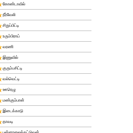
கோண்டாவில்
நீர்வேலி
சிறுப்பிட்டி
உரும்பிராய்
வரணி
இணுவில்
குரும்பசிட்டி
வல்வெட்டி
ஊரெழு
மண்கும்பான்
இடைக்காடு
தாவடி
புன்னாலைக்கட்டுவன்