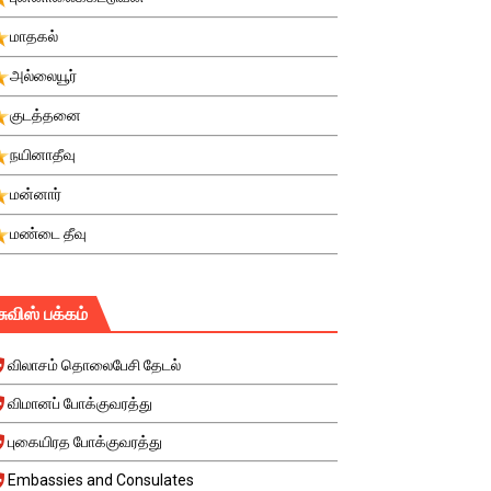
மாதகல்
அல்லையூர்
குடத்தனை
நயினாதீவு
மன்னார்
மண்டை தீவு
சுவிஸ் பக்கம்
விலாசம் தொலைபேசி தேடல்
விமானப் போக்குவரத்து
புகையிரத போக்குவரத்து
Embassies and Consulates