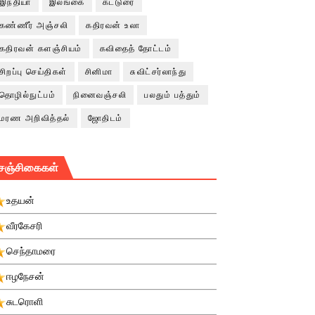
இந்தியா
இலங்கை
கட்டுரை
கண்ணீர் அஞ்சலி
கதிரவன் உலா
கதிரவன் களஞ்சியம்
கவிதைத் தோட்டம்
சிறப்பு செய்திகள்
சினிமா
சுவிட்சர்லாந்து
தொழில்நுட்பம்
நினைவஞ்சலி
பலதும் பத்தும்
மரண அறிவித்தல்
ஜோதிடம்
சஞ்சிகைகள்
உதயன்
வீரகேசரி
செந்தாமரை
ஈழநேசன்
சுடரொளி