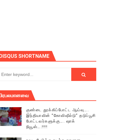
் (செய்தியும்,படங்களும்..)
DISQUS SHORTNAME
டத்தில் திரண்ட தமிழ்மக்கள்!!
பிரபலமானவை
குண்டை தூக்கிப்போட்ட ஆய்வு….
இந்தியாவின் “கோவிஷீல்டு” தடுப்பூசி
போட்டவர்களுக்கு…. ஷாக்
நியூஸ்….!!!!