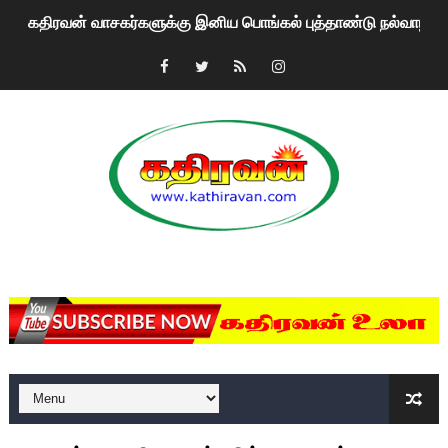
கதிரவன் வாசகர்களுக்கு இனிய பொங்கல் புத்தாண்டு நல்வாழ்த்
மகிந்த ராஜபக்சே பதவி விலக திட்டம்?
ரவுடி பேபிக்கு நடந்த தரமான சம்பவம்.. ஆபாச வீடியோக்களால் வ
காணாமல் போகும் பிள்ளையார்கள்!
குண்டை தூக்கிப்போட்ட ஆய்வு…. இந்தியாவின் “கோவிஷீல்டு” தடுப
யாழில் தமிழின தலைவர் பிரபாகரனின் பிறந்தநாளை கொண்டாடிய
MKRdezign
ஏர்போர்ட்டில் உதைத்த நபர் யார், என்ன நடந்தது?: உண்மையை ச
சீனா இலங்கையிடம் 8 மில்லியன் அமெரிக்க டொலர் நட்டஈடு கோர
01/11/2021 Scotland ல் நடைபெறும் கண்டனப் போராட்டத்திற
பாலச்சந்திரன் மற்றும் தன்னிடம் படித்த மாணவர்கள் தொடர்பில் ந