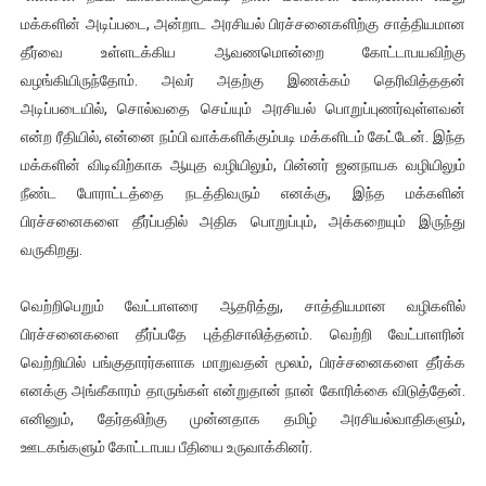
மக்களின் அடிப்படை, அன்றாட அரசியல் பிரச்சனைகளிற்கு சாத்தியமான
தீர்வை உள்ளடக்கிய ஆவணமொன்றை கோட்டாபயவிற்கு
வழங்கியிருந்தோம். அவர் அதற்கு இணக்கம் தெரிவித்ததன்
அடிப்படையில், சொல்வதை செய்யும் அரசியல் பொறுப்புணர்வுள்ளவன்
என்ற ரீதியில், என்னை நம்பி வாக்களிக்கும்படி மக்களிடம் கேட்டேன். இந்த
மக்களின் விடிவிற்காக ஆயுத வழியிலும், பின்னர் ஜனநாயக வழியிலும்
நீண்ட போராட்டத்தை நடத்திவரும் எனக்கு, இந்த மக்களின்
பிரச்சனைகளை தீர்ப்பதில் அதிக பொறுப்பும், அக்கறையும் இருந்து
வருகிறது.
வெற்றிபெறும் வேட்பாளரை ஆதரித்து, சாத்தியமான வழிகளில்
பிரச்சனைகளை தீர்ப்பதே புத்திசாலித்தனம். வெற்றி வேட்பாளரின்
வெற்றியில் பங்குதாரர்களாக மாறுவதன் மூலம், பிரச்சனைகளை தீர்க்க
எனக்கு அங்கீகாரம் தாருங்கள் என்றுதான் நான் கோரிக்கை விடுத்தேன்.
எனினும், தேர்தலிற்கு முன்னதாக தமிழ் அரசியல்வாதிகளும்,
ஊடகங்களும் கோட்டாபய பீதியை உருவாக்கினர்.