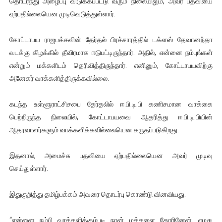
தொடர்ந்து அழைப்பு விடுக்கப்பட்டு வரும் நிலையிலும், அவர் பதவியை
ஜனாதிபதி ஐக்கிய நாடுகளின் பொதுச் சபை கூட்டத்தில் இன்று 
ஏற்பதில்லையென முடிவெடுத்துள்ளார்.
32 CM விநோத கன்றுக்குட்டி! (வீடியோ)
கோட்டாபய ராஜபக்சவின் தேர்தல் பிரச்சாரத்தில் டக்ளஸ் தேவானந்தா
வடக்கு கிழக்கில் தீவிரமாக ஈடுபட்டிருந்தார். அதில், என்னை நம்புங்கள்
வலிமை தான் அஜித் திரைப்பயணத்திலே அதிக காலெக்ஷன் செய்த த
என்றும் மக்களிடம் தெரிவித்திருந்தார். எனினும், கோட்டாபயவிற்கு
அனேகர் வாக்களித்திருக்கவில்லை.
அல்வா கொடுக்கின்றது இலங்கை!
2ஆம் நாள் உக்ரைன் யுத்தம்!! எங்களைத் தனிமையில் விட்டுவிட்டுன
கடந்த உள்ளூராட்சிசபை தேர்தலில் ஈ.பி.டி.பி கணிசமான வாக்கை
பெற்றிருந்த நிலையில், கோட்டாபயவை ஆதரித்து ஈ.பி.டி.பியின்
ஆதரவாளர்களும் வாக்களிக்கவில்லையென கருதப்படுகிறது.
இதனால், அமைச்சு பதவியை ஏற்பதில்லையென அவர் முடிவு
செய்துள்ளார்.
இதுகுறித்து தமிழ்பக்கம் அவரை தொடர்பு கொண்டு வினவியது.
“என்னை நம்பி வாக்களிக்கும்படி நான் மக்களை கோரினேன். எமது