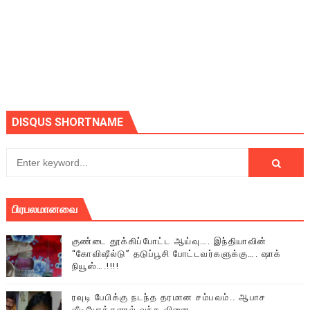
DISQUS SHORTNAME
பிரபலமானவை
குண்டை தூக்கிப்போட்ட ஆய்வு…. இந்தியாவின்
“கோவிஷீல்டு” தடுப்பூசி போட்டவர்களுக்கு…. ஷாக்
நியூஸ்….!!!!
ரவுடி பேபிக்கு நடந்த தரமான சம்பவம்.. ஆபாச
வீடியோக்களால் வந்த வினை