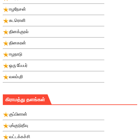
ஈழநேசன்
சுடரொளி
தினக்குரல்
தினகரன்
ஈழநாடு
ஒரு பே்பபர்
வலம்புரி
கிராமத்து தளங்கள்
குப்பிளான்
புங்குடுதீவு
வட்டக்கச்சி