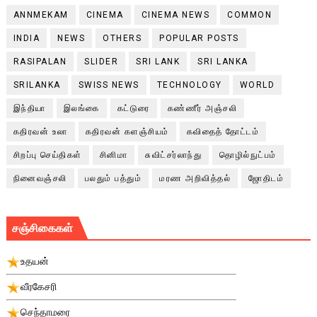
ANNMEKAM
CINEMA
CINEMA NEWS
COMMON
INDIA
NEWS
OTHERS
POPULAR POSTS
RASIPALAN
SLIDER
SRI LANK
SRI LANKA
SRILANKA
SWISS NEWS
TECHNOLOGY
WORLD
இந்தியா
இலங்கை
கட்டுரை
கண்ணீர் அஞ்சலி
கதிரவன் உலா
கதிரவன் களஞ்சியம்
கவிதைத் தோட்டம்
சிறப்பு செய்திகள்
சினிமா
சுவிட்சர்லாந்து
தொழில்நுட்பம்
நினைவஞ்சலி
பலதும் பத்தும்
மரண அறிவித்தல்
ஜோதிடம்
சஞ்சிகைகள்
உதயன்
வீரகேசரி
செந்தாமரை