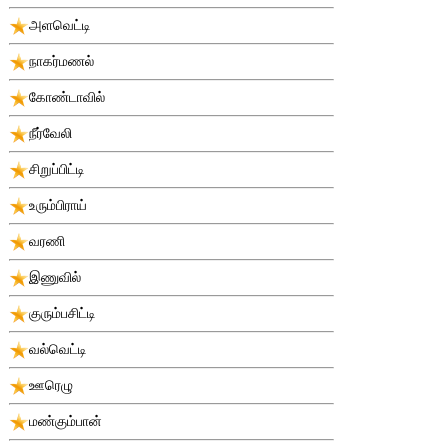
அளவெட்டி
நாகர்மணல்
கோண்டாவில்
நீர்வேலி
சிறுப்பிட்டி
உரும்பிராய்
வரணி
இணுவில்
குரும்பசிட்டி
வல்வெட்டி
ஊரெழு
மண்கும்பான்