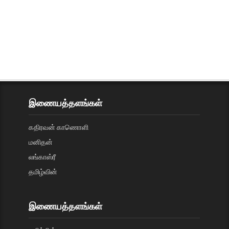
இணையத்தளங்கள்
கதிரவன் காணொளி
மனிதன்
லங்காஸ்ரீ
தமிழ்வின்
இணையத்தளங்கள்