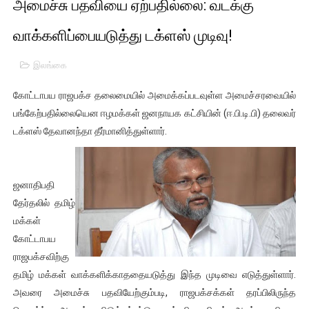
அமைச்சு பதவியை ஏற்பதில்லை: வடக்கு
பிரிட்டனால் கடத்தப்படும் நிலையில் இலங்கைத் தமிழ் குடும்பம்!!
வாக்களிப்பையடுத்து டக்ளஸ் முடிவு!
வர்ராரு...வர்ராரு... அண்ணாத்த : ரஜினிக்காக இலங்கை பாடலாசிர
இலங்கை
கைது செய்யப்பட்ட இளைஞன் உயிரிழப்பு - கொதித்தெழுந்த பிரத
கோட்டாபய ராஜபக்ச தலைமையில் அமைக்கப்படவுள்ள அமைச்சரவையில்
தடுப்பூசியை பெற்றுக் கொள்ளக் கூடிய இடங்கள்...
பங்கேற்பதில்லையென ஈழமக்கள் ஜனநாயக கட்சியின் (ஈ.பி.டி.பி) தலைவர்
டக்ளஸ் தேவானந்தா தீர்மானித்துள்ளார்.
சிறுமியை பாலியல் வன்கொடுமை செய்த முதியவருக்கு வழங்கப
பிரபல நடிகை தூக்கிட்டு தற்கொலை!
ஜனாதிபதி
வடிவேலுவுக்கு நீதிமன்றம் விதித்துள்ள அதிரடி உத்தரவு!
தேர்தலில் தமிழ்
மக்கள்
தியாகதீபம் லெப்.கேணல் திலீபன், கேணல் சங்கர் ஆகியோரின் நினை
கோட்டாபய
ராஜபக்சவிற்கு
ஐ.நா முன்றலில் சீரற்ற காலநிலையிலும் தமிழின அழிப்பிற்கு நீதி க
தமிழ் மக்கள் வாக்களிக்காததையடுத்து இந்த முடிவை எடுத்துள்ளார்.
அவரை அமைச்சு பதவியேற்கும்படி, ராஜபக்சக்கள் தரப்பிலிருந்த
இளையராஜா – கமல் அவசர சந்திப்பு (படங்கள், விடியோ)