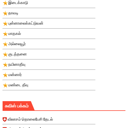
இடைக்காடு
தாவடி
புன்னாலைக்கட்டுவன்
மாதகல்
அல்லையூர்
குடத்தனை
நயினாதீவு
மன்னார்
மண்டை தீவு
சுவிஸ் பக்கம்
விலாசம் தொலைபேசி தேடல்