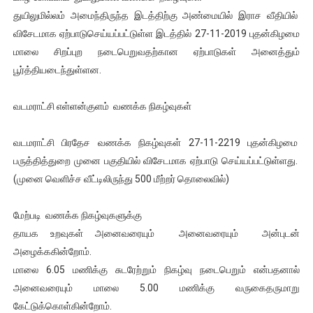
துயிலுமில்லம் அமைந்திருந்த இடத்திற்கு அண்மையில் இராச வீதியில்
ஐ.நா முன்றலில் சீரற்ற காலநிலையிலும் தமிழின அழிப்பிற்கு நீதி க
விசேடமாக ஏற்பாடுசெய்யப்பட்டுள்ள இடத்தில் 27-11-2019 புதன்கிழமை
இளையராஜா – கமல் அவசர சந்திப்பு (படங்கள், விடியோ)
மாலை சிறப்புற நடைபெறுவதற்கான ஏற்பாடுகள் அனைத்தும்
பூர்த்தியடைந்துள்ளன.
ஜனாதிபதி ஐக்கிய நாடுகளின் பொதுச் சபை கூட்டத்தில் இன்று 
வடமராட்சி எள்ளன்குளம் வணக்க நிகழ்வுகள்
32 CM விநோத கன்றுக்குட்டி! (வீடியோ)
வடமராட்சி பிரதேச வணக்க நிகழ்வுகள் 27-11-2219 புதன்கிழமை
வலிமை தான் அஜித் திரைப்பயணத்திலே அதிக காலெக்ஷன் செய்த த
பருத்தித்துறை முனை பகுதியில் விசேடமாக ஏற்பாடு செய்யப்பட்டுள்ளது.
(முனை வெளிச்ச வீட்டிலிருந்து 500 மீற்றர் தொலைவில்)
மேற்படி வணக்க நிகழ்வுகளுக்கு
தாயக உறவுகள் அனைவரையும் அனைவரையும் அன்புடன்
அழைக்ககின்றோம்.
மாலை 6.05 மணிக்கு சுடரேற்றும் நிகழ்வு நடைபெறும் என்பதனால்
அனைவரையும் மாலை 5.00 மணிக்கு வருகைதருமாறு
கேட்டுக்கொள்கின்றோம்.