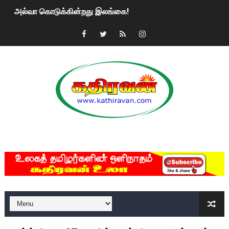
அல்வா கொடுக்கின்றது இலங்கை!
2ஆம் நாள் உக்ரைன் யுத்தம்!! எங்களைத் தனிமையில் விட்டுவிட்டுன
கதிரவன் வாசகர்களுக்கு இனிய பொங்கல் புத்தாண்டு நல்வாழ்த்
மகிந்த ராஜபக்சே பதவி விலக திட்டம்?
ரவுடி பேபிக்கு நடந்த தரமான சம்பவம்.. ஆபாச வீடியோக்களால் வ
காணாமல் போகும் பிள்ளையார்கள்!
MKRdezign
குண்டை தூக்கிப்போட்ட ஆய்வு…. இந்தியாவின் “கோவிஷீல்டு” தடுப
யாழில் தமிழின தலைவர் பிரபாகரனின் பிறந்தநாளை கொண்டாடிய
ஏர்போர்ட்டில் உதைத்த நபர் யார், என்ன நடந்தது?: உண்மையை ச
சீனா இலங்கையிடம் 8 மில்லியன் அமெரிக்க டொலர் நட்டஈடு கோர