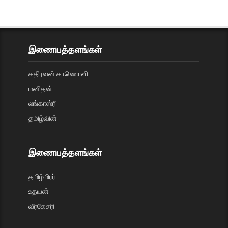
இணையத்தளங்கள்
கதிரவன் காணொளி
மனிதன்
லங்காஸ்ரீ
தமிழ்வின்
இணையத்தளங்கள்
தமிழ்மிரர்
உதயன்
வீரகேசரி