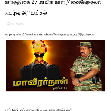
கார்த்திகை 27 மாவீரர் நாள் நினைவேந்தலல்
01/11/2021 Scotland ல் நடைபெறும் கண்டனப் போராட்டத்திற
நிகழ்வு அறிவித்தல்
பாலச்சந்திரன் மற்றும் தன்னிடம் படித்த மாணவர்கள் தொடர்பில் ந
இலங்கை
பிரிட்டனால் கடத்தப்படும் நிலையில் இலங்கைத் தமிழ் குடும்பம்!!
கார்த்திகை 27 மாவீரர் நாள் நினைவேந்தலல் நிகழ்வு அறிவித்தல்
வர்ராரு...வர்ராரு... அண்ணாத்த : ரஜினிக்காக இலங்கை பாடலாசிர
கைது செய்யப்பட்ட இளைஞன் உயிரிழப்பு - கொதித்தெழுந்த பிரத
தடுப்பூசியை பெற்றுக் கொள்ளக் கூடிய இடங்கள்...
சிறுமியை பாலியல் வன்கொடுமை செய்த முதியவருக்கு வழங்கப
பிரபல நடிகை தூக்கிட்டு தற்கொலை!
வடிவேலுவுக்கு நீதிமன்றம் விதித்துள்ள அதிரடி உத்தரவு!
தியாகதீபம் லெப்.கேணல் திலீபன், கேணல் சங்கர் ஆகியோரின் நினை
யாழ் கோப்பாய் துயிலுமில்ல வணக்க நிகழ்வுகள்