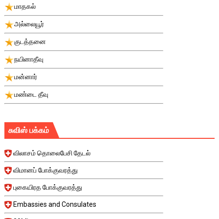
மாதகல்
அல்லையூர்
குடத்தனை
நயினாதீவு
மன்னார்
மண்டை தீவு
சுவிஸ் பக்கம்
விலாசம் தொலைபேசி தேடல்
விமானப் போக்குவரத்து
புகையிரத போக்குவரத்து
Embassies and Consulates