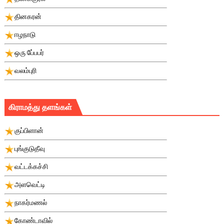
தினகரன்
ஈழநாடு
ஒரு பே்பபர்
வலம்புரி
கிராமத்து தளங்கள்
குப்பிளான்
புங்குடுதீவு
வட்டக்கச்சி
அளவெட்டி
நாகர்மணல்
கோண்டாவில்