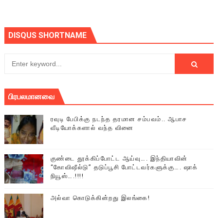
DISQUS SHORTNAME
பிரபலமானவை
ரவுடி பேபிக்கு நடந்த தரமான சம்பவம்.. ஆபாச
வீடியோக்களால் வந்த வினை
குண்டை தூக்கிப்போட்ட ஆய்வு…. இந்தியாவின்
“கோவிஷீல்டு” தடுப்பூசி போட்டவர்களுக்கு…. ஷாக்
நியூஸ்….!!!!
அல்வா கொடுக்கின்றது இலங்கை!