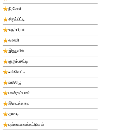
நீர்வேலி
சிறுப்பிட்டி
உரும்பிராய்
வரணி
இணுவில்
குரும்பசிட்டி
வல்வெட்டி
ஊரெழு
மண்கும்பான்
இடைக்காடு
தாவடி
புன்னாலைக்கட்டுவன்