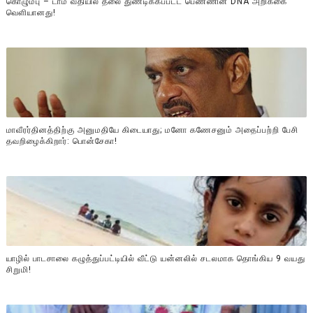
கொழும்பு – டாம் வீதியில் தலை துண்டிக்கப்பட்ட பெண்ணின் DNA அறிக்கை
வௌியானது!
மாவீரர்தினத்திற்கு அனுமதியே கிடையாது; மனோ கணேசனும் அதைப்பற்றி பேசி
தவறிழைக்கிறார்: பொன்சேகா!
யாழில் பாடசாலை கழுத்துப்பட்டியில் வீட்டு யன்னலில் சடலமாக தொங்கிய 9 வயது
சிறுமி!