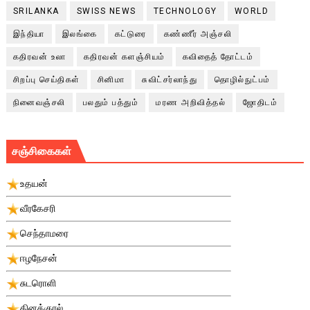
SRILANKA
SWISS NEWS
TECHNOLOGY
WORLD
இந்தியா
இலங்கை
கட்டுரை
கண்ணீர் அஞ்சலி
கதிரவன் உலா
கதிரவன் களஞ்சியம்
கவிதைத் தோட்டம்
சிறப்பு செய்திகள்
சினிமா
சுவிட்சர்லாந்து
தொழில்நுட்பம்
நினைவஞ்சலி
பலதும் பத்தும்
மரண அறிவித்தல்
ஜோதிடம்
சஞ்சிகைகள்
உதயன்
வீரகேசரி
செந்தாமரை
ஈழநேசன்
சுடரொளி
தினக்குரல்