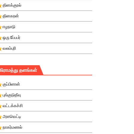
தினக்குரல்
தினகரன்
ஈழநாடு
ஒரு பே்பபர்
வலம்புரி
கிராமத்து தளங்கள்
குப்பிளான்
புங்குடுதீவு
வட்டக்கச்சி
அளவெட்டி
நாகர்மணல்