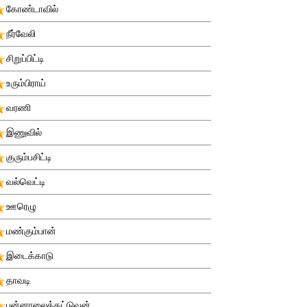
கோண்டாவில்
நீர்வேலி
சிறுப்பிட்டி
உரும்பிராய்
வரணி
இணுவில்
குரும்பசிட்டி
வல்வெட்டி
ஊரெழு
மண்கும்பான்
இடைக்காடு
தாவடி
புன்னாலைக்கட்டுவன்