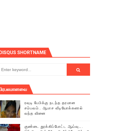
ோடு அழைக்கின்றோம்.
DISQUS SHORTNAME
பிரபலமானவை
ரவுடி பேபிக்கு நடந்த தரமான
சம்பவம்.. ஆபாச வீடியோக்களால்
வந்த வினை
் (செய்தியும்,படங்களும்..)
குண்டை தூக்கிப்போட்ட ஆய்வு….