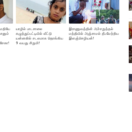
ிலும் தமிழின அழிப்பிற்கு நீதி கேட்டு நடைபெற்ற கவனயீர்ப்புப் போராட்
்பு (படங்கள், விடியோ)
ுமதியே
யாழில் பாடசாலை
இராணுவத்தின் அச்சறுத்தல்
ொதுச் சபை கூட்டத்தில் இன்று உரை
சனும்
கழுத்துப்பட்டியில் வீட்டு
மத்தியில் அஞ்சாமல் தீபமேற்றிய
யன்னலில் சடலமாக தொங்கிய
இளஞ்செழியன்!
்சேகா!
9 வயது சிறுமி!
வீடியோ)
்திலே அதிக காலெக்ஷன் செய்த திரைப்படம் ! எங்கு தெரியுமா?