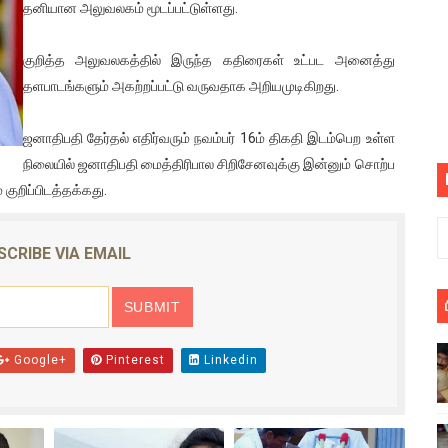
தனியான அலுவலகம் மூடப்பட்டுள்ளது.
பெறும் கண்டனப் போராட்டத்திற்கு கலந்துகொள்ளுமாறு அன்புரிமைய
குறித்த அலுவலகத்தில் இருந்த கதிரைகள் உட்பட அனைத்து
் படித்த மாணவர்கள் தொடர்பில் நாடாளுமன்றத்தில் பகிரங்க கேள்வி
தளபாடங்களும் அகற்றப்பட்டு வருவதாக அறியமுடிகிறது.
யில் இலங்கைத் தமிழ் குடும்பம்!! நடந்தது என்ன
ஜனாதிபதி தேர்தல் எதிர்வரும் நவம்பர் 16ம் திகதி இடம்பெற உள்ள
 : ரஜினிக்காக இலங்கை பாடலாசிரியர் வெளியிட்ட...
நிலையில் ஜனாதிபதி மைத்திரிபால சிறிசேனவுக்கு இன்னும் சொற்ப
 குறிப்பிடத்தக்கது.
ரிழப்பு - கொதித்தெழுந்த பிரதேசவாசிகள்!
 கூடிய இடங்கள்...
SCRIBE VIA EMAIL
ை செய்த முதியவருக்கு வழங்கப்பட்ட தண்டனை
ொலை!
Google+
Pinterest
Linkedin
்துள்ள அதிரடி உத்தரவு!
், கேணல் சங்கர் ஆகியோரின் நினைவெழுச்சி நாள் - 26.09.2021 சுவிஸ