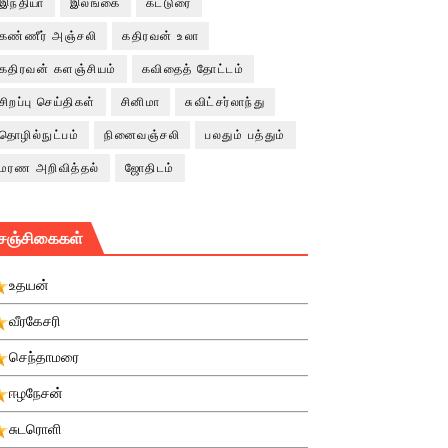
இந்தியா
இலங்கை
கட்டுரை
கண்ணீர் அஞ்சலி
கதிரவன் உலா
கதிரவன் களஞ்சியம்
கவிதைத் தோட்டம்
சிறப்பு செய்திகள்
சினிமா
சுவிட்சர்லாந்து
தொழில்நுட்பம்
நினைவஞ்சலி
பலதும் பத்தும்
மரண அறிவித்தல்
ஜோதிடம்
சஞ்சிகைகள்
உதயன்
வீரகேசரி
செந்தாமரை
ஈழநேசன்
சுடரொளி