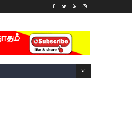
்….!!!!