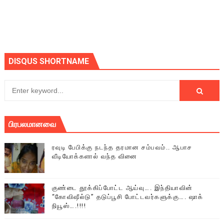
DISQUS SHORTNAME
பிரபலமானவை
ரவுடி பேபிக்கு நடந்த தரமான சம்பவம்.. ஆபாச
வீடியோக்களால் வந்த வினை
குண்டை தூக்கிப்போட்ட ஆய்வு…. இந்தியாவின்
“கோவிஷீல்டு” தடுப்பூசி போட்டவர்களுக்கு…. ஷாக்
நியூஸ்….!!!!