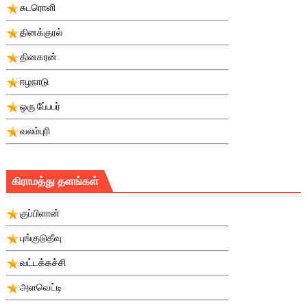
சுடரொளி
தினக்குரல்
தினகரன்
ஈழநாடு
ஒரு பே்பபர்
வலம்புரி
கிராமத்து தளங்கள்
குப்பிளான்
புங்குடுதீவு
வட்டக்கச்சி
அளவெட்டி