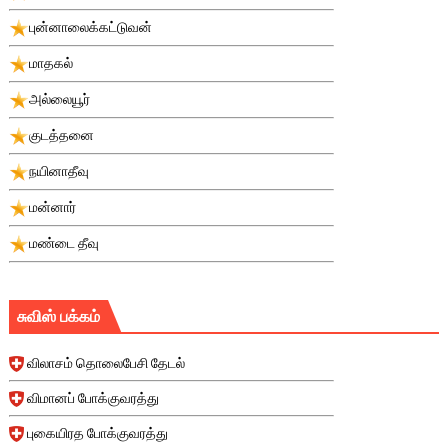
புன்னாலைக்கட்டுவன்
மாதகல்
அல்லையூர்
குடத்தனை
நயினாதீவு
மன்னார்
மண்டை தீவு
சுவிஸ் பக்கம்
விலாசம் தொலைபேசி தேடல்
விமானப் போக்குவரத்து
புகையிரத போக்குவரத்து