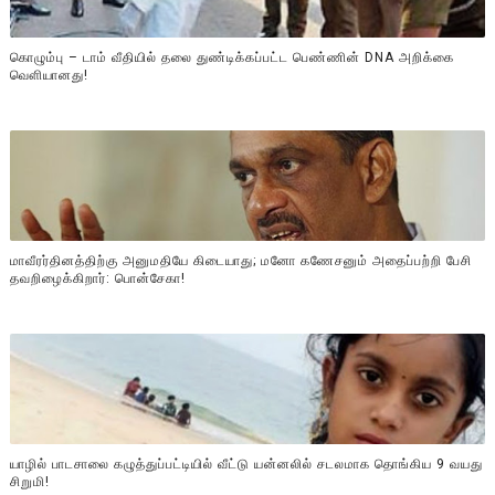
கொழும்பு – டாம் வீதியில் தலை துண்டிக்கப்பட்ட பெண்ணின் DNA அறிக்கை
வௌியானது!
மாவீரர்தினத்திற்கு அனுமதியே கிடையாது; மனோ கணேசனும் அதைப்பற்றி பேசி
தவறிழைக்கிறார்: பொன்சேகா!
யாழில் பாடசாலை கழுத்துப்பட்டியில் வீட்டு யன்னலில் சடலமாக தொங்கிய 9 வயது
சிறுமி!