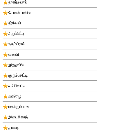
நாகர்மணல்
கோண்டாவில்
நீர்வேலி
சிறுப்பிட்டி
உரும்பிராய்
வரணி
இணுவில்
குரும்பசிட்டி
வல்வெட்டி
ஊரெழு
மண்கும்பான்
இடைக்காடு
தாவடி