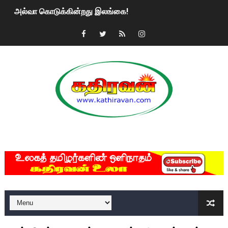
அல்வா கொடுக்கின்றது இலங்கை!
2ஆம் நாள் உக்ரைன் யுத்தம்!! எங்களைத் தனிமையில் விட்டுவிட்டுன
கதிரவன் வாசகர்களுக்கு இனிய பொங்கல் புத்தாண்டு நல்வாழ்த்
மகிந்த ராஜபக்சே பதவி விலக திட்டம்?
ரவுடி பேபிக்கு நடந்த தரமான சம்பவம்.. ஆபாச வீடியோக்களால் வ
காணாமல் போகும் பிள்ளையார்கள்!
MKRdezign
குண்டை தூக்கிப்போட்ட ஆய்வு…. இந்தியாவின் “கோவிஷீல்டு” தடுப
யாழில் தமிழின தலைவர் பிரபாகரனின் பிறந்தநாளை கொண்டாடிய
ஏர்போர்ட்டில் உதைத்த நபர் யார், என்ன நடந்தது?: உண்மையை ச
சீனா இலங்கையிடம் 8 மில்லியன் அமெரிக்க டொலர் நட்டஈடு கோர