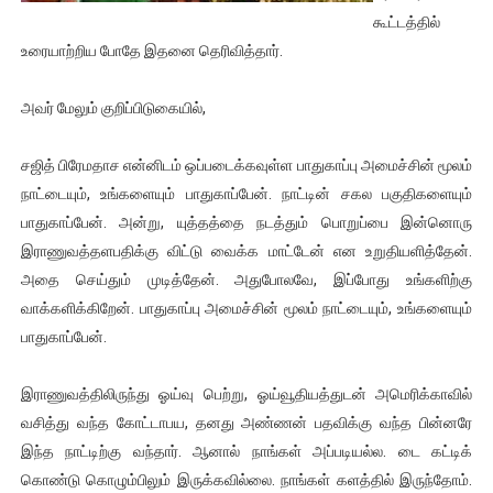
கூட்டத்தில்
ஐ.நா முன்றலில் சீரற்ற காலநிலையிலும் தமிழின அழிப்பிற்கு நீதி க
உரையாற்றிய போதே இதனை தெரிவித்தார்.
இளையராஜா – கமல் அவசர சந்திப்பு (படங்கள், விடியோ)
அவர் மேலும் குறிப்பிடுகையில்,
ஜனாதிபதி ஐக்கிய நாடுகளின் பொதுச் சபை கூட்டத்தில் இன்று 
சஜித் பிரேமதாச என்னிடம் ஒப்படைக்கவுள்ள பாதுகாப்பு அமைச்சின் மூலம்
32 CM விநோத கன்றுக்குட்டி! (வீடியோ)
நாட்டையும், உங்களையும் பாதுகாப்பேன். நாட்டின் சகல பகுதிகளையும்
பாதுகாப்பேன். அன்று, யுத்தத்தை நடத்தும் பொறுப்பை இன்னொரு
வலிமை தான் அஜித் திரைப்பயணத்திலே அதிக காலெக்ஷன் செய்த த
இராணுவத்தளபதிக்கு விட்டு வைக்க மாட்டேன் என உறுதியளித்தேன்.
அதை செய்தும் முடித்தேன். அதுபோலவே, இப்போது உங்களிற்கு
வாக்களிக்கிறேன். பாதுகாப்பு அமைச்சின் மூலம் நாட்டையும், உங்களையும்
பாதுகாப்பேன்.
இராணுவத்திலிருந்து ஓய்வு பெற்று, ஓய்வூதியத்துடன் அமெரிக்காவில்
வசித்து வந்த கோட்டாபய, தனது அண்ணன் பதவிக்கு வந்த பின்னரே
இந்த நாட்டிற்கு வந்தார். ஆனால் நாங்கள் அப்படியல்ல. டை கட்டிக்
கொண்டு கொழும்பிலும் இருக்கவில்லை. நாங்கள் களத்தில் இருந்தோம்.