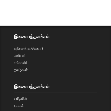
இணையத்தளங்கள்
கதிரவன் காணொளி
மனிதன்
லங்காஸ்ரீ
தமிழ்வின்
இணையத்தளங்கள்
தமிழ்மிரர்
உதயன்