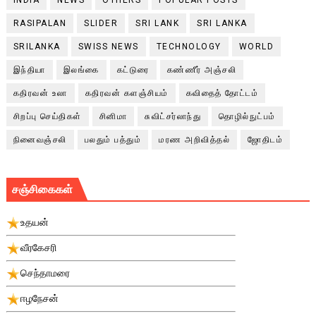
RASIPALAN
SLIDER
SRI LANK
SRI LANKA
SRILANKA
SWISS NEWS
TECHNOLOGY
WORLD
இந்தியா
இலங்கை
கட்டுரை
கண்ணீர் அஞ்சலி
கதிரவன் உலா
கதிரவன் களஞ்சியம்
கவிதைத் தோட்டம்
சிறப்பு செய்திகள்
சினிமா
சுவிட்சர்லாந்து
தொழில்நுட்பம்
நினைவஞ்சலி
பலதும் பத்தும்
மரண அறிவித்தல்
ஜோதிடம்
சஞ்சிகைகள்
உதயன்
வீரகேசரி
செந்தாமரை
ஈழநேசன்