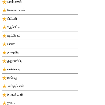
நாகர்மணல்
கோண்டாவில்
நீர்வேலி
சிறுப்பிட்டி
உரும்பிராய்
வரணி
இணுவில்
குரும்பசிட்டி
வல்வெட்டி
ஊரெழு
மண்கும்பான்
இடைக்காடு
தாவடி