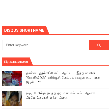
DISQUS SHORTNAME
பிரபலமானவை
குண்டை தூக்கிப்போட்ட ஆய்வு…. இந்தியாவின்
“கோவிஷீல்டு” தடுப்பூசி போட்டவர்களுக்கு…. ஷாக்
நியூஸ்….!!!!
ரவுடி பேபிக்கு நடந்த தரமான சம்பவம்.. ஆபாச
வீடியோக்களால் வந்த வினை