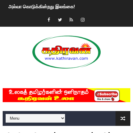
அல்வா கொடுக்கின்றது இலங்கை!
2ஆம் நாள் உக்ரைன் யுத்தம்!! எங்களைத் தனிமையில் விட்டுவிட்டுன
கதிரவன் வாசகர்களுக்கு இனிய பொங்கல் புத்தாண்டு நல்வாழ்த்
மகிந்த ராஜபக்சே பதவி விலக திட்டம்?
ரவுடி பேபிக்கு நடந்த தரமான சம்பவம்.. ஆபாச வீடியோக்களால் வ
காணாமல் போகும் பிள்ளையார்கள்!
MKRdezign
குண்டை தூக்கிப்போட்ட ஆய்வு…. இந்தியாவின் “கோவிஷீல்டு” தடுப
யாழில் தமிழின தலைவர் பிரபாகரனின் பிறந்தநாளை கொண்டாடிய
ஏர்போர்ட்டில் உதைத்த நபர் யார், என்ன நடந்தது?: உண்மையை ச
சீனா இலங்கையிடம் 8 மில்லியன் அமெரிக்க டொலர் நட்டஈடு கோர