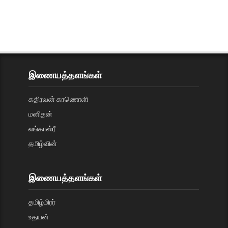
இணையத்தளங்கள்
கதிரவன் காணொளி
மனிதன்
லங்காஸ்ரீ
தமிழ்வின்
இணையத்தளங்கள்
தமிழ்மிரர்
உதயன்