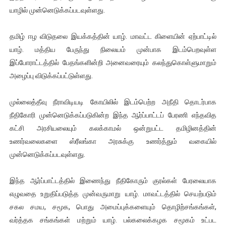
யாழில் முன்னெடுக்கப்படவுள்ளது.
ஐ.நா முன்றலில் சீரற்ற காலநிலையிலும் தமிழின அழிப்பிற்கு நீதி க
இளையராஜா – கமல் அவசர சந்திப்பு (படங்கள், விடியோ)
தமிழ் ஈழ விடுதலை இயக்கத்தின் யாழ். மாவட்ட கிளையின் ஏற்பாட்டில்
யாழ். மத்திய பேருந்து நிலையம் முன்பாக இடம்பெறவுள்ள
ஜனாதிபதி ஐக்கிய நாடுகளின் பொதுச் சபை கூட்டத்தில் இன்று 
இப்போராட்டத்தில் பேதங்களின்றி அனைவரையும் கலந்துகொள்ளுமாறும்
அழைப்பு விடுக்கப்பட்டுள்ளது.
32 CM விநோத கன்றுக்குட்டி! (வீடியோ)
முல்லைத்தீவு நீராவிடியடி கோயிலில் இடம்பெற்ற அநீதி தொடர்பாக
வலிமை தான் அஜித் திரைப்பயணத்திலே அதிக காலெக்ஷன் செய்த த
நீதிகோரி முன்னெடுக்கப்படுகின்ற இந்த ஆர்ப்பாட்டப் பேரணி எந்தவித
கட்சி அரசியலையும் கலக்காமல் ஒன்றுபட்ட தமிழினத்தின்
உணர்வலைகளை ஸ்ரீலங்கா அரசுக்கு உணர்த்தும் வகையில்
முன்னெடுக்கப்படவுள்ளது.
இந்த ஆர்ப்பாட்டத்தில் இணைந்து நீதிகோரும் குரல்கள் பேரலையாக
எழுவதை உறுதிப்படுத்த முன்வருமாறு யாழ். மாவட்டத்தில் செயற்படும்
சகல சமய, சமூக, பொது அமைப்புக்களையும் தொழிற்சங்கங்கள்,
வர்த்தக சங்கங்கள் மற்றும் யாழ். பல்கலைக்கழக சமூகம் உட்பட