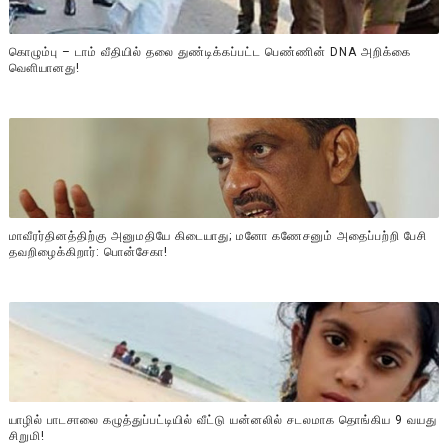
கொழும்பு – டாம் வீதியில் தலை துண்டிக்கப்பட்ட பெண்ணின் DNA அறிக்கை
வௌியானது!
மாவீரர்தினத்திற்கு அனுமதியே கிடையாது; மனோ கணேசனும் அதைப்பற்றி பேசி
தவறிழைக்கிறார்: பொன்சேகா!
யாழில் பாடசாலை கழுத்துப்பட்டியில் வீட்டு யன்னலில் சடலமாக தொங்கிய 9 வயது
சிறுமி!