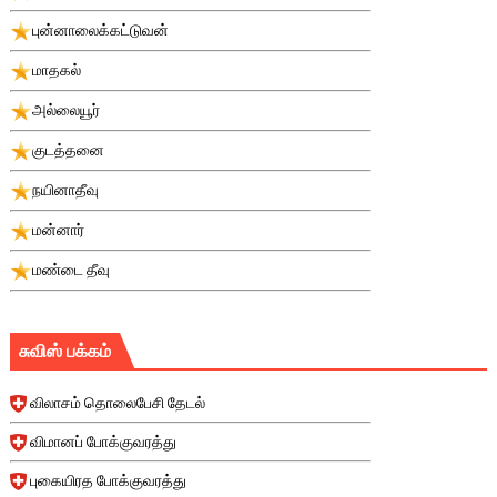
புன்னாலைக்கட்டுவன்
மாதகல்
அல்லையூர்
குடத்தனை
நயினாதீவு
மன்னார்
மண்டை தீவு
சுவிஸ் பக்கம்
விலாசம் தொலைபேசி தேடல்
விமானப் போக்குவரத்து
புகையிரத போக்குவரத்து