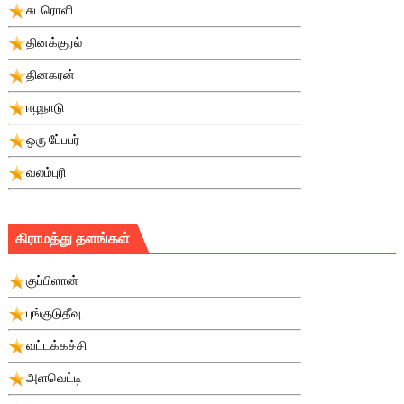
சுடரொளி
தினக்குரல்
தினகரன்
ஈழநாடு
ஒரு பே்பபர்
வலம்புரி
கிராமத்து தளங்கள்
குப்பிளான்
புங்குடுதீவு
வட்டக்கச்சி
அளவெட்டி