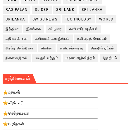
RASIPALAN
SLIDER
SRI LANK
SRI LANKA
SRILANKA
SWISS NEWS
TECHNOLOGY
WORLD
இந்தியா
இலங்கை
கட்டுரை
கண்ணீர் அஞ்சலி
கதிரவன் உலா
கதிரவன் களஞ்சியம்
கவிதைத் தோட்டம்
சிறப்பு செய்திகள்
சினிமா
சுவிட்சர்லாந்து
தொழில்நுட்பம்
நினைவஞ்சலி
பலதும் பத்தும்
மரண அறிவித்தல்
ஜோதிடம்
சஞ்சிகைகள்
உதயன்
வீரகேசரி
செந்தாமரை
ஈழநேசன்