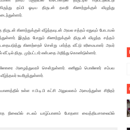
பெறும் கண்டனப் போராட்டத்திற்கு கலந்துகொள்ளுமாறு அன்புரிமைய
கிருந்து தப்பி ஓடிய திருடன் தவறி கிணற்றுக்குள் விழுந்து
டைந்துள்ளார்.
் படித்த மாணவர்கள் தொடர்பில் நாடாளுமன்றத்தில் பகிரங்க கேள்வி
 திருடன் கிணற்றுக்குள் வீழ்ந்தவுடன் அவல சத்தம் எதுவும் போடாமல்
யில் இலங்கைத் தமிழ் குடும்பம்!! நடந்தது என்ன
ந்துள்ளார். இருந்த போதும் கிணற்றுக்குள் திருடன் விழுந்த சத்தம்
்டதையடுத்து கிணற்றைச் சென்று பார்த்த வீட்டு உரிமையாளர் அவர்
 : ரஜினிக்காக இலங்கை பாடலாசிரியர் வெளியிட்ட...
 வீட்டில் திருட முற்பட்டார் என்பதை அறிந்து கொண்டுள்ளார்.
ரிழப்பு - கொதித்தெழுந்த பிரதேசவாசிகள்!
ிஸாரை அழைத்துவரச் சென்றுள்ளார். எனினும் பொலிஸார் சம்பவ
 கூடிய இடங்கள்...
ழ்ந்தவர் உயரிழந்துள்ளார்.
ை செய்த முதியவருக்கு வழங்கப்பட்ட தண்டனை
ாணத்தில் உள்ள ஈ.பி.டி.பி கட்சி அலுவலகம் அமைந்துள்ள சிறிதர்
ொலை!
்துள்ள அதிரடி உத்தரவு!
படாத நிலையில் சடலம் யாழ்ப்பாணம் போதனா வைத்தியசாலையில்
், கேணல் சங்கர் ஆகியோரின் நினைவெழுச்சி நாள் - 26.09.2021 சுவிஸ