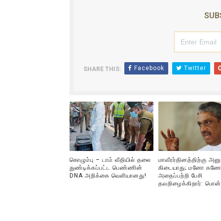
ஐ.நா முன்றலில் சீரற்ற காலநிலைய
SUB
இளையராஜா – கமல் அவசர சந்திப
ஜனாதிபதி ஐக்கிய நாடுகளின் ப
Facebook
Twitter
SHARE THIS:
32 CM விநோத கன்றுக்குட்டி! (
வலிமை தான் அஜித் திரைப்பயணத
கொழும்பு – டாம் வீதியில் தலை
மாவீரர்தினத்திற்கு அன
துண்டிக்கப்பட்ட பெண்ணின்
கிடையாது; மனோ கணே
DNA அறிக்கை வௌியானது!
அதைப்பற்றி பேசி
தவறிழைக்கிறார்: பொன