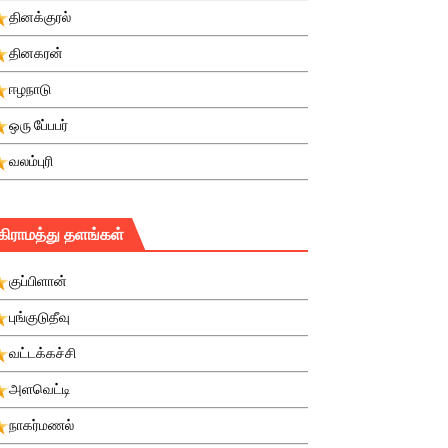
தினக்குரல்
தினகரன்
ஈழநாடு
ஒரு பே்பபர்
வலம்புரி
கிராமத்து தளங்கள்
குப்பிளான்
புங்குடுதீவு
வட்டக்கச்சி
அளவெட்டி
நாகர்மணல்