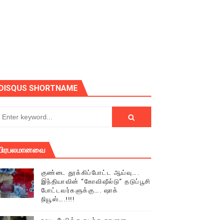
ோடு அழைக்கின்றோம்.
DISQUS SHORTNAME
பிரபலமானவை
குண்டை தூக்கிப்போட்ட ஆய்வு….
இந்தியாவின் “கோவிஷீல்டு” தடுப்பூசி
போட்டவர்களுக்கு…. ஷாக்
நியூஸ்….!!!!
் (செய்தியும்,படங்களும்..)