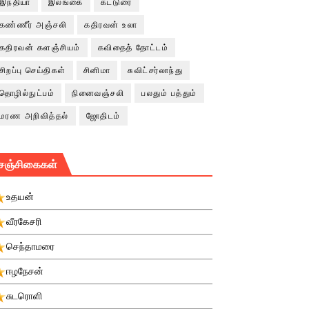
இந்தியா
இலங்கை
கட்டுரை
கண்ணீர் அஞ்சலி
கதிரவன் உலா
கதிரவன் களஞ்சியம்
கவிதைத் தோட்டம்
சிறப்பு செய்திகள்
சினிமா
சுவிட்சர்லாந்து
தொழில்நுட்பம்
நினைவஞ்சலி
பலதும் பத்தும்
மரண அறிவித்தல்
ஜோதிடம்
சஞ்சிகைகள்
உதயன்
வீரகேசரி
செந்தாமரை
ஈழநேசன்
சுடரொளி