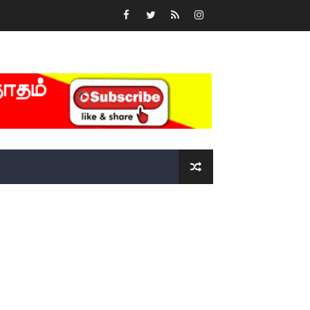
்….!!!!