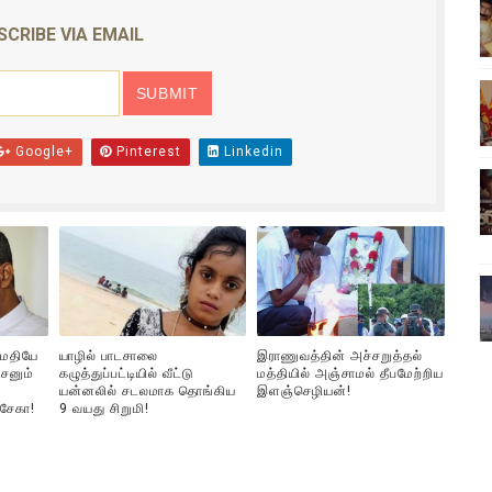
ிலும் தமிழின அழிப்பிற்கு நீதி கேட்டு நடைபெற்ற கவனயீர்ப்புப் போராட்
SCRIBE VIA EMAIL
்பு (படங்கள், விடியோ)
ொதுச் சபை கூட்டத்தில் இன்று உரை
Google+
Pinterest
Linkedin
வீடியோ)
்திலே அதிக காலெக்ஷன் செய்த திரைப்படம் ! எங்கு தெரியுமா?
ுமதியே
யாழில் பாடசாலை
இராணுவத்தின் அச்சறுத்தல்
சனும்
கழுத்துப்பட்டியில் வீட்டு
மத்தியில் அஞ்சாமல் தீபமேற்றிய
யன்னலில் சடலமாக தொங்கிய
இளஞ்செழியன்!
்சேகா!
9 வயது சிறுமி!