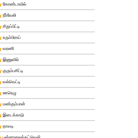
கோண்டாவில்
நீர்வேலி
சிறுப்பிட்டி
உரும்பிராய்
வரணி
இணுவில்
குரும்பசிட்டி
வல்வெட்டி
ஊரெழு
மண்கும்பான்
இடைக்காடு
தாவடி
புன்னாலைக்கட்டுவன்