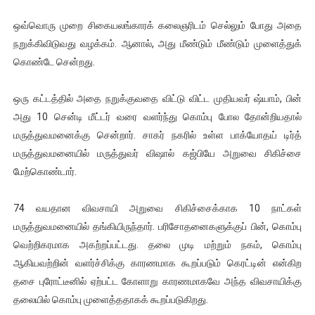
ஐ.நா முன்றலில் சீரற்ற காலநிலையிலும் தமிழின அழிப்பிற்கு நீதி க
ஒவ்வொரு முறை சிகையலங்காரக் கலைஞரிடம் செல்லும் போது அதை
நறுக்கிவிடுவது வழக்கம். ஆனால், அது மீண்டும் மீண்டும் முளைத்துக்
இளையராஜா – கமல் அவசர சந்திப்பு (படங்கள், விடியோ)
கொண்டே சென்றது.
ஜனாதிபதி ஐக்கிய நாடுகளின் பொதுச் சபை கூட்டத்தில் இன்று 
ஒரு கட்டத்தில் அதை நறுக்குவதை விட்டு விட்ட முதியவர் ஷ்யாம், பின்
32 CM விநோத கன்றுக்குட்டி! (வீடியோ)
அது 10 சென்டி மீட்டர் வரை வளர்ந்து கொம்பு போல தோன்றியதால்
மருத்துவமனைக்கு சென்றார். சாகர் நகரில் உள்ள பாக்யோதய் டிர்த்
வலிமை தான் அஜித் திரைப்பயணத்திலே அதிக காலெக்ஷன் செய்த த
மருத்துவமனையில் மருத்துவர் விஷால் கஜ்பியே அறுவை சிகிச்சை
மேற்கொண்டார்.
74 வயதான விவசாயி அறுவை சிகிச்சைக்காக 10 நாட்கள்
மருத்துவமனையில் தங்கியிருந்தார். பரிசோதனைகளுக்குப் பின், கொம்பு
வெற்றிகரமாக அகற்றப்பட்டது. தலை முடி மற்றும் நகம், கொம்பு
ஆகியவற்றின் வளர்ச்சிக்கு காரணமாக கூறப்படும் கெரட்டின் என்கிற
தசை புரோட்டீனில் ஏற்பட்ட கோளாறு காரணமாகவே அந்த விவசாயிக்கு
தலையில் கொம்பு முளைத்ததாகக் கூறப்படுகிறது.