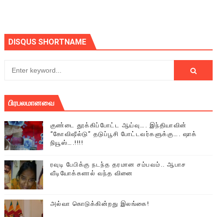
DISQUS SHORTNAME
பிரபலமானவை
குண்டை தூக்கிப்போட்ட ஆய்வு…. இந்தியாவின்
“கோவிஷீல்டு” தடுப்பூசி போட்டவர்களுக்கு…. ஷாக்
நியூஸ்….!!!!
ரவுடி பேபிக்கு நடந்த தரமான சம்பவம்.. ஆபாச
வீடியோக்களால் வந்த வினை
அல்வா கொடுக்கின்றது இலங்கை!