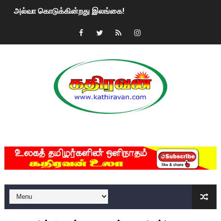
அல்வா கொடுக்கின்றது இலங்கை!
2ஆம் நாள் உக்ரைன் யுத்தம்!! எங்களைத் தனிமையில் விட்டுவிட்டுன
கதிரவன் வாசகர்களுக்கு இனிய பொங்கல் புத்தாண்டு நல்வாழ்த்
மகிந்த ராஜபக்சே பதவி விலக திட்டம்?
ரவுடி பேபிக்கு நடந்த தரமான சம்பவம்.. ஆபாச வீடியோக்களால் வ
காணாமல் போகும் பிள்ளையார்கள்!
MKRdezign
குண்டை தூக்கிப்போட்ட ஆய்வு…. இந்தியாவின் “கோவிஷீல்டு” தடுப
யாழில் தமிழின தலைவர் பிரபாகரனின் பிறந்தநாளை கொண்டாடிய
ஏர்போர்ட்டில் உதைத்த நபர் யார், என்ன நடந்தது?: உண்மையை ச
சீனா இலங்கையிடம் 8 மில்லியன் அமெரிக்க டொலர் நட்டஈடு கோர