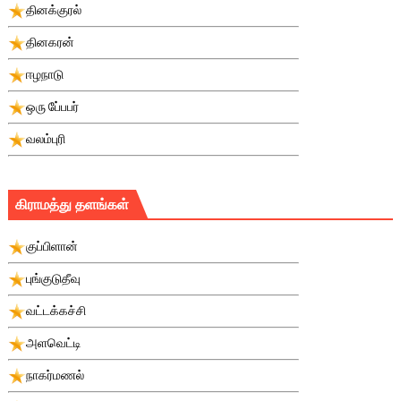
தினக்குரல்
தினகரன்
ஈழநாடு
ஒரு பே்பபர்
வலம்புரி
கிராமத்து தளங்கள்
குப்பிளான்
புங்குடுதீவு
வட்டக்கச்சி
அளவெட்டி
நாகர்மணல்