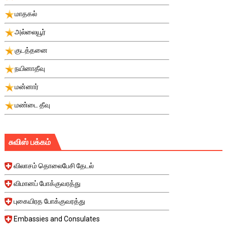
மாதகல்
அல்லையூர்
குடத்தனை
நயினாதீவு
மன்னார்
மண்டை தீவு
சுவிஸ் பக்கம்
விலாசம் தொலைபேசி தேடல்
விமானப் போக்குவரத்து
புகையிரத போக்குவரத்து
Embassies and Consulates