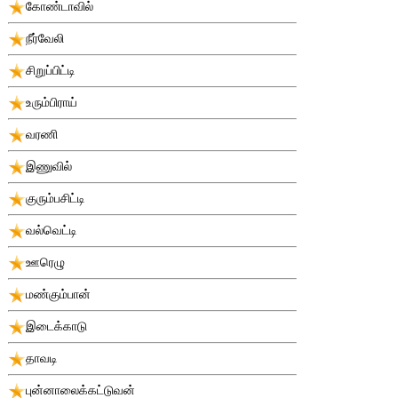
கோண்டாவில்
நீர்வேலி
சிறுப்பிட்டி
உரும்பிராய்
வரணி
இணுவில்
குரும்பசிட்டி
வல்வெட்டி
ஊரெழு
மண்கும்பான்
இடைக்காடு
தாவடி
புன்னாலைக்கட்டுவன்