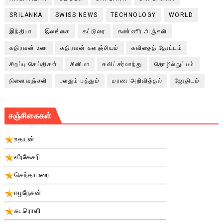
SRILANKA
SWISS NEWS
TECHNOLOGY
WORLD
இந்தியா
இலங்கை
கட்டுரை
கண்ணீர் அஞ்சலி
கதிரவன் உலா
கதிரவன் களஞ்சியம்
கவிதைத் தோட்டம்
சிறப்பு செய்திகள்
சினிமா
சுவிட்சர்லாந்து
தொழில்நுட்பம்
நினைவஞ்சலி
பலதும் பத்தும்
மரண அறிவித்தல்
ஜோதிடம்
சஞ்சிகைகள்
உதயன்
வீரகேசரி
செந்தாமரை
ஈழநேசன்
சுடரொளி