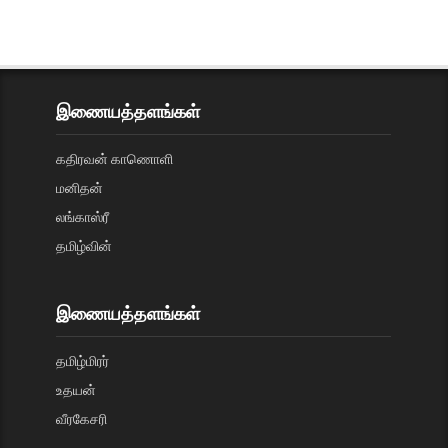
இணையத்தளங்கள்
கதிரவன் காணொளி
மனிதன்
லங்காஸ்ரீ
தமிழ்வின்
இணையத்தளங்கள்
தமிழ்மிரர்
உதயன்
வீரகேசரி