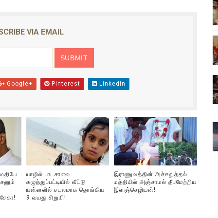
ிலும் தமிழின அழிப்பிற்கு நீதி கேட்டு நடைபெற்ற கவனயீர்ப்புப் போராட்
SCRIBE VIA EMAIL
்பு (படங்கள், விடியோ)
ொதுச் சபை கூட்டத்தில் இன்று உரை
வீடியோ)
Google+
Pinterest
Linkedin
்திலே அதிக காலெக்ஷன் செய்த திரைப்படம் ! எங்கு தெரியுமா?
ுமதியே
யாழில் பாடசாலை
இராணுவத்தின் அச்சறுத்தல்
சனும்
கழுத்துப்பட்டியில் வீட்டு
மத்தியில் அஞ்சாமல் தீபமேற்றிய
யன்னலில் சடலமாக தொங்கிய
இளஞ்செழியன்!
்சேகா!
9 வயது சிறுமி!