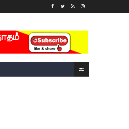
்….!!!!