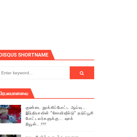
ோடு அழைக்கின்றோம்.
DISQUS SHORTNAME
பிரபலமானவை
குண்டை தூக்கிப்போட்ட ஆய்வு….
இந்தியாவின் “கோவிஷீல்டு” தடுப்பூசி
போட்டவர்களுக்கு…. ஷாக்
நியூஸ்….!!!!
் (செய்தியும்,படங்களும்..)