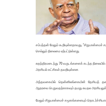
01/11/2021 Scotland ல் நடை
பாலச்சந்திரன் மற்றும் தன்னிடம
பிரிட்டனால் கடத்தப்படும் நிலை
வர்ராரு...வர்ராரு... அண்ணாத்த
சம்பந்தன் மேலும் கூறியுள்ளதாவது, “சிறுபான்மைச் 
கைது செய்யப்பட்ட இளைஞன் உயி
செல்லும் நிலைமை ஏற்பட்டுள்ளது.
தடுப்பூசியை பெற்றுக் கொள்ளக்
சுதந்திரமடைந்து 70 வருடங்களைக் கடந்த நிலையில் 
சிறுமியை பாலியல் வன்கொடும
அரசியல் கட்சிகள் தவறியுள்ளன.
பிரபல நடிகை தூக்கிட்டு தற்க
அந்தவகையில் தென்னிலங்கையின் தேசியத் தலை
ஆதரவை பெறுவதற்காகவும் தமது சுயநல அரசியலுக்
வடிவேலுவுக்கு நீதிமன்றம் விதித
மேலும் சிறுபான்மைச் சமூகங்களையும் தொடர்ச்சியாக ஏ
தியாகதீபம் லெப்.கேணல் திலீபன