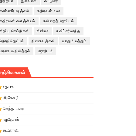
இந்தியா
இலங்கை
கட்டுரை
கண்ணீர் அஞ்சலி
கதிரவன் உலா
கதிரவன் களஞ்சியம்
கவிதைத் தோட்டம்
சிறப்பு செய்திகள்
சினிமா
சுவிட்சர்லாந்து
தொழில்நுட்பம்
நினைவஞ்சலி
பலதும் பத்தும்
மரண அறிவித்தல்
ஜோதிடம்
சஞ்சிகைகள்
உதயன்
வீரகேசரி
செந்தாமரை
ஈழநேசன்
சுடரொளி