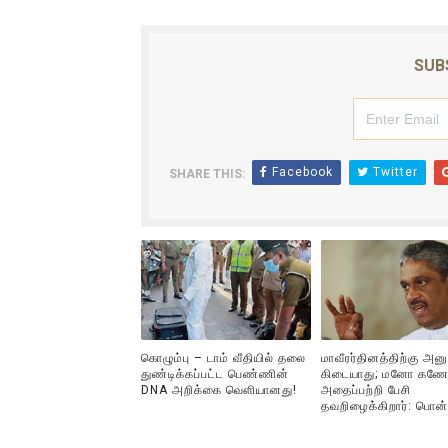
ஐ.நா முன்றலில் சீரற்ற காலநிலைய
SUB
இளையராஜா – கமல் அவசர சந்திப
ஜனாதிபதி ஐக்கிய நாடுகளின் ப
32 CM விநோத கன்றுக்குட்டி! (
Facebook
Twitter
SHARE THIS:
வலிமை தான் அஜித் திரைப்பயணத
கொழும்பு – டாம் வீதியில் தலை
மாவீரர்தினத்திற்கு அன
துண்டிக்கப்பட்ட பெண்ணின்
கிடையாது; மனோ கணே
DNA அறிக்கை வௌியானது!
அதைப்பற்றி பேசி
தவறிழைக்கிறார்: பொன