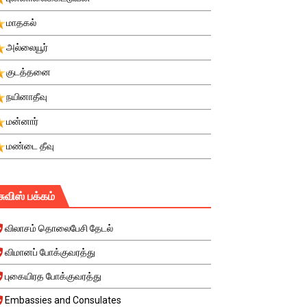
மாதகல்
அல்லையூர்
குடத்தனை
நயினாதீவு
மன்னார்
மண்டை தீவு
சுவிஸ் பக்கம்
விலாசம் தொலைபேசி தேடல்
விமானப் போக்குவரத்து
புகையிரத போக்குவரத்து
Embassies and Consulates