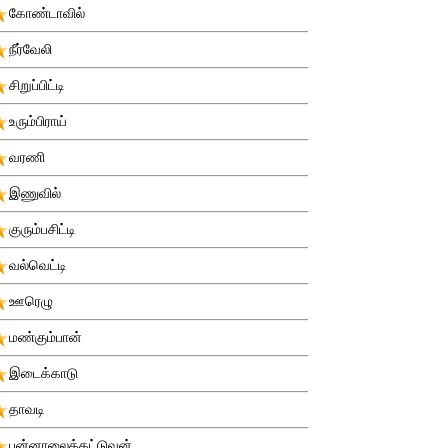
கோண்டாவில்
நீர்வேலி
சிறுப்பிட்டி
உரும்பிராய்
வரணி
இணுவில்
குரும்பசிட்டி
வல்வெட்டி
ஊரெழு
மண்கும்பான்
இடைக்காடு
தாவடி
புன்னாலைக்கட்டுவன்