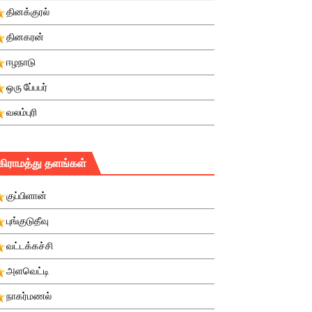
தினக்குரல்
தினகரன்
ஈழநாடு
ஒரு பே்பபர்
வலம்புரி
கிராமத்து தளங்கள்
குப்பிளான்
புங்குடுதீவு
வட்டக்கச்சி
அளவெட்டி
நாகர்மணல்