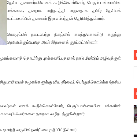
தேசிய தலைவர்களெனக் கூறிக்கொள்வோர், பெரும்பான்மையின
பெறும் கண்டனப் போராட்டத்திற்கு கலந்துகொள்ளுமாறு அன்புரிமைய
மக்களை, தவறாக வழிநடத்தி வருவதாக தமிழ் தேசியக்
கூட்டமைப்பின் தலைவர் இரா.சம்பந்தன் தெரிவித்துள்ளார்.
் படித்த மாணவர்கள் தொடர்பில் நாடாளுமன்றத்தில் பகிரங்க கேள்வி
கொழும்பில் நடைபெற்ற நிகழ்வில் கலந்துகொண்டு கருத்து
யில் இலங்கைத் தமிழ் குடும்பம்!! நடந்தது என்ன
தெரிவிக்கும்போதே அவர் இதனைக் குறிப்பிட்டுள்ளார்.
 : ரஜினிக்காக இலங்கை பாடலாசிரியர் வெளியிட்ட...
சமூகங்களைத் தொடர்ந்து புறக்கணிப்பதனால் நாடு மீண்டும் அழிவுக்குள்
ரிழப்பு - கொதித்தெழுந்த பிரதேசவாசிகள்!
 கூடிய இடங்கள்...
சிறுபான்மைச் சமூகங்களுக்கு உரிய தீர்வைப் பெற்றுக்கொடுக்க தேசிய
ை செய்த முதியவருக்கு வழங்கப்பட்ட தண்டனை
ொலை!
வர்கள் எனக் கூறிக்கொள்வோர், பெரும்பான்மையின மக்களின்
காகவும் அவர்களை தவறாக வழிநடத்துகின்றனர்.
்துள்ள அதிரடி உத்தரவு!
மாற்றி வருகின்றனர்” என குறிப்பிட்டுள்ளார்.
், கேணல் சங்கர் ஆகியோரின் நினைவெழுச்சி நாள் - 26.09.2021 சுவிஸ