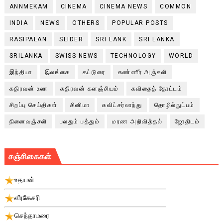
ANNMEKAM
CINEMA
CINEMA NEWS
COMMON
INDIA
NEWS
OTHERS
POPULAR POSTS
RASIPALAN
SLIDER
SRI LANK
SRI LANKA
SRILANKA
SWISS NEWS
TECHNOLOGY
WORLD
இந்தியா
இலங்கை
கட்டுரை
கண்ணீர் அஞ்சலி
கதிரவன் உலா
கதிரவன் களஞ்சியம்
கவிதைத் தோட்டம்
சிறப்பு செய்திகள்
சினிமா
சுவிட்சர்லாந்து
தொழில்நுட்பம்
நினைவஞ்சலி
பலதும் பத்தும்
மரண அறிவித்தல்
ஜோதிடம்
சஞ்சிகைகள்
உதயன்
வீரகேசரி
செந்தாமரை