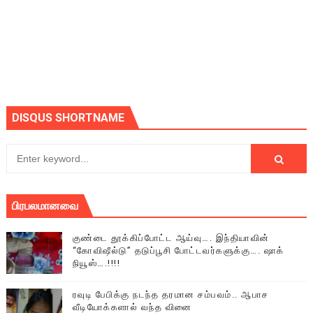
DISQUS SHORTNAME
பிரபலமானவை
குண்டை தூக்கிப்போட்ட ஆய்வு…. இந்தியாவின்
“கோவிஷீல்டு” தடுப்பூசி போட்டவர்களுக்கு…. ஷாக்
நியூஸ்….!!!!
ரவுடி பேபிக்கு நடந்த தரமான சம்பவம்.. ஆபாச
வீடியோக்களால் வந்த வினை