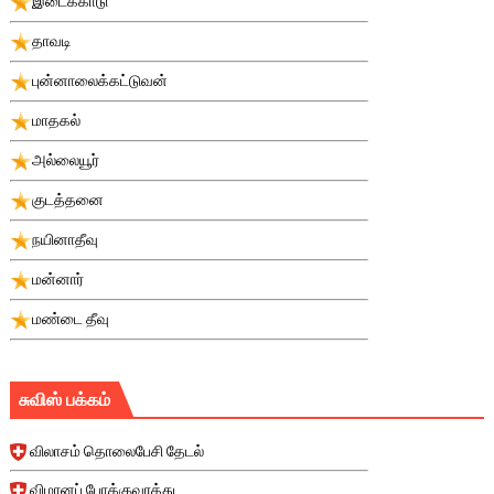
இடைக்காடு
தாவடி
புன்னாலைக்கட்டுவன்
மாதகல்
அல்லையூர்
குடத்தனை
நயினாதீவு
மன்னார்
மண்டை தீவு
சுவிஸ் பக்கம்
விலாசம் தொலைபேசி தேடல்
விமானப் போக்குவரத்து