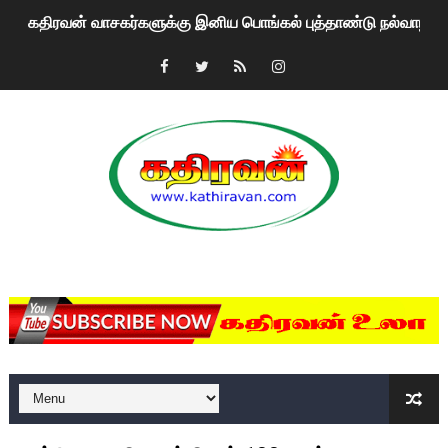
கதிரவன் வாசகர்களுக்கு இனிய பொங்கல் புத்தாண்டு நல்வாழ்த்
மகிந்த ராஜபக்சே பதவி விலக திட்டம்?
ரவுடி பேபிக்கு நடந்த தரமான சம்பவம்.. ஆபாச வீடியோக்களால் வ
காணாமல் போகும் பிள்ளையார்கள்!
குண்டை தூக்கிப்போட்ட ஆய்வு…. இந்தியாவின் “கோவிஷீல்டு” தடுப
யாழில் தமிழின தலைவர் பிரபாகரனின் பிறந்தநாளை கொண்டாடிய
MKRdezign
ஏர்போர்ட்டில் உதைத்த நபர் யார், என்ன நடந்தது?: உண்மையை ச
சீனா இலங்கையிடம் 8 மில்லியன் அமெரிக்க டொலர் நட்டஈடு கோர
01/11/2021 Scotland ல் நடைபெறும் கண்டனப் போராட்டத்திற
பாலச்சந்திரன் மற்றும் தன்னிடம் படித்த மாணவர்கள் தொடர்பில் ந