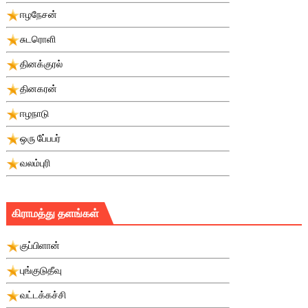
ஈழநேசன்
சுடரொளி
தினக்குரல்
தினகரன்
ஈழநாடு
ஒரு பே்பபர்
வலம்புரி
கிராமத்து தளங்கள்
குப்பிளான்
புங்குடுதீவு
வட்டக்கச்சி