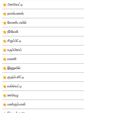
அளவெட்டி
நாகர்மணல்
கோண்டாவில்
நீர்வேலி
சிறுப்பிட்டி
உரும்பிராய்
வரணி
இணுவில்
குரும்பசிட்டி
வல்வெட்டி
ஊரெழு
மண்கும்பான்