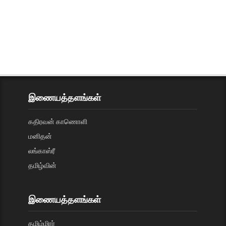
இணையத்தளங்கள்
கதிரவன் காணொளி
மனிதன்
லங்காஸ்ரீ
தமிழ்வின்
இணையத்தளங்கள்
தமிழ்மிரர்