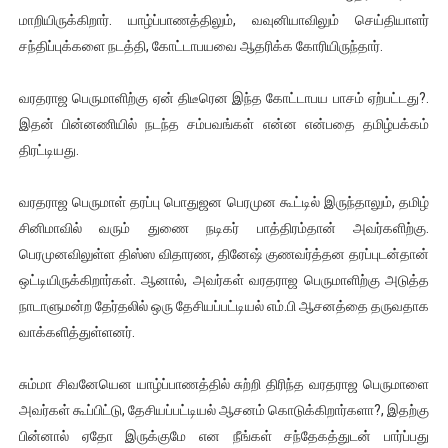
மாறியிருக்கிறார். யாழ்ப்பாணத்திலும், வவுனியாவிலும் செய்தியாளர்
ஜனாதிபதி ஐக்கிய நாடுகளின் பொதுச் சபை கூட்டத்தில் இன்று 
சந்திப்புக்களை நடத்தி, கோட்டாபயவை ஆதரிக்க கோரியிருந்தார்.
32 CM விநோத கன்றுக்குட்டி! (வீடியோ)
வரதராஜ பெருமாளிற்கு ஏன் திடீரென இந்த கோட்டாபய பாசம் ஏற்பட்டது?.
வலிமை தான் அஜித் திரைப்பயணத்திலே அதிக காலெக்ஷன் செய்த த
இதன் பின்னணியில் நடந்த சம்பவங்கள் என்ன என்பதை தமிழ்பக்கம்
திரட்டியது.
அல்வா கொடுக்கின்றது இலங்கை!
வரதராஜ பெருமாள் தரப்பு பொதுஜன பெரமுன கூட்டில் இருந்தாலும், தமிழ்
2ஆம் நாள் உக்ரைன் யுத்தம்!! எங்களைத் தனிமையில் விட்டுவிட்டுன
சினிமாவில் வரும் துணை நடிகர் பாத்திரம்தான் அவர்களிற்கு.
பெரமுனவிலுள்ள திஸ்ஸ விதாரண, தினேஷ் குணவர்த்தன தரப்புடன்தான்
ஒட்டியிருக்கிறார்கள். ஆனால், அவர்கள் வரதராஜ பெருமாளிற்கு அடுத்த
நாடாளுமன்ற தேர்தலில் ஒரு தேசியப்பட்டியல் எம்.பி ஆசனத்தை தருவதாக
வாக்களித்துள்ளனர்.
சும்மா சிவனேயென யாழ்ப்பாணத்தில் சுற்றி திரிந்த வரதராஜ பெருமாளை
அவர்கள் கூப்பிட்டு, தேசியப்பட்டியல் ஆசனம் கொடுக்கிறார்களா?, இதற்கு
பின்னால் ஏதோ இருக்குமே என நீங்கள் சந்தேகத்துடன் பார்ப்பது