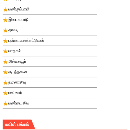
மண்கும்பான்
இடைக்காடு
தாவடி
புன்னாலைக்கட்டுவன்
மாதகல்
அல்லையூர்
குடத்தனை
நயினாதீவு
மன்னார்
மண்டை தீவு
சுவிஸ் பக்கம்