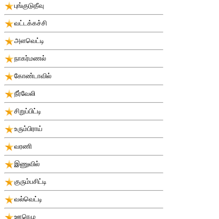
புங்குடுதீவு
வட்டக்கச்சி
அளவெட்டி
நாகர்மணல்
கோண்டாவில்
நீர்வேலி
சிறுப்பிட்டி
உரும்பிராய்
வரணி
இணுவில்
குரும்பசிட்டி
வல்வெட்டி
ஊரெழு