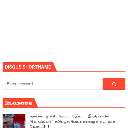
DISQUS SHORTNAME
பிரபலமானவை
குண்டை தூக்கிப்போட்ட ஆய்வு…. இந்தியாவின்
“கோவிஷீல்டு” தடுப்பூசி போட்டவர்களுக்கு…. ஷாக்
நியூஸ்….!!!!