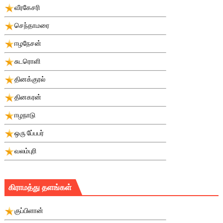
வீரகேசரி
செந்தாமரை
ஈழநேசன்
சுடரொளி
தினக்குரல்
தினகரன்
ஈழநாடு
ஒரு பே்பபர்
வலம்புரி
கிராமத்து தளங்கள்
குப்பிளான்