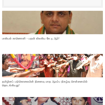
பாலியல் காணொளி - பதவி விலகிய கே.டி.ஆர்!
தமிழினப் படுகொலையின் நினைவு மாத ஆரம்ப நிகழ்வு சென்னையில்
தொடங்கியது!