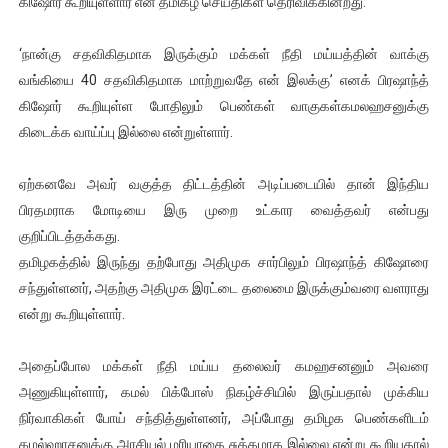
கிஷோர் கூறியுள்ளார் என தமிகழ செய்திகள் தெரிவிக்கின்றது.
ஐ.நா முன்றலில் சீரற்ற காலநிலையிலும் தமிழின அழிப்பிற்கு நீதி க
‘நான்கு சதவிகிதமாக இருக்கும் மக்கள் நீதி மய்யத்தின் வாக்கு
இளையராஜா – கமல் அவசர சந்திப்பு (படங்கள், விடியோ)
வங்கியை 40 சதவிகிதமாக மாற்றுவதே என் இலக்கு’ எனக் பிரஷாந்த்
கிஷோர் கூறியுள்ள போதிலும் பெண்கள் வாகுகள்கமலஹசனுக்கு
ஜனாதிபதி ஐக்கிய நாடுகளின் பொதுச் சபை கூட்டத்தில் இன்று 
கிடைக்க வாய்ப்பு இல்லை என்றுள்ளார்.
32 CM விநோத கன்றுக்குட்டி! (வீடியோ)
ஏற்கனவே அவர் வகுத்த திட்டத்தின் அடிப்படையில் தான் இந்திய
வலிமை தான் அஜித் திரைப்பயணத்திலே அதிக காலெக்ஷன் செய்த த
பிரதமராக மோடியை இரு முறை உட்கார வைத்தவர் என்பது
குறிப்பிடத்தக்கது.
தமிழகத்தில் இருந்து தற்போது அதிமுக சார்பிலும் பிரஷாந்த் கிஷோரை
சந்துள்ளனர், அதற்கு அதிமுக இரட்டை தலைமை இருக்கும்வரை வளராது
என்று கூறியுள்ளார்.
அதைப்போல மக்கள் நீதி மய்ய தலைவர் கமஹசனனும் அவரை
அணுகியுள்ளார், கமல் பிக்போஸ் நிகழ்ச்சியில் இருப்பதால் முக்கிய
நிர்வாகிகள் போய் சந்தித்துள்ளனர், அப்போது தமிழக பெண்களிடம்
கமல்ஹாசனுக்கு அரசியல் மரியாதை சுத்தமாக இல்லை என்று கூறியதால்