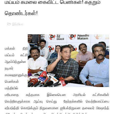
மய்யம் கமலை கைவிட்ட பெண்கள்! கதறும்
01/11/2021 Scotland ல் நடைபெறும் கண்டனப் போராட்டத்திற
தொண்டர்கள்!
பாலச்சந்திரன் மற்றும் தன்னிடம் படித்த மாணவர்கள் தொடர்பில் ந
இந்தியா
பிரிட்டனால் கடத்தப்படும் நிலையில் இலங்கைத் தமிழ் குடும்பம்!!
வர்ராரு...வர்ராரு... அண்ணாத்த : ரஜினிக்காக இலங்கை பாடலாசிர
மக்கள் நீதி
கைது செய்யப்பட்ட இளைஞன் உயிரிழப்பு - கொதித்தெழுந்த பிரத
மய்யம் கட்சி
ஆரம்பித்துள்ள
தடுப்பூசியை பெற்றுக் கொள்ளக் கூடிய இடங்கள்...
நடிகர்
சிறுமியை பாலியல் வன்கொடுமை செய்த முதியவருக்கு வழங்கப
கமலஹசனுக்கு
பெண்கள்
பிரபல நடிகை தூக்கிட்டு தற்கொலை!
மத்தியில்
மரியாதை சுத்தமாக இல்லையென அரசியல் கட்சிகளின்
வடிவேலுவுக்கு நீதிமன்றம் விதித்துள்ள அதிரடி உத்தரவு!
வெற்றிகளுக்காக ஆய்வு செய்து தேர்தல்களில் வெற்றிவாய்ப்பை
ஏற்படுத்தி கொடுக்கும் நிறுவனமான ஐபேக்நிறுவன தலைவர் பிரஷாந்த்
தியாகதீபம் லெப்.கேணல் திலீபன், கேணல் சங்கர் ஆகியோரின் நினை