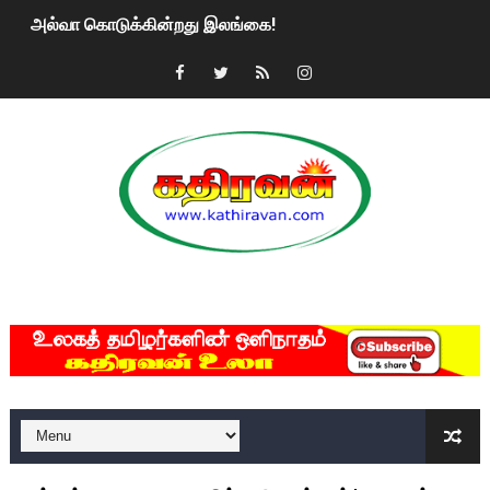
அல்வா கொடுக்கின்றது இலங்கை!
2ஆம் நாள் உக்ரைன் யுத்தம்!! எங்களைத் தனிமையில் விட்டுவிட்டுன
கதிரவன் வாசகர்களுக்கு இனிய பொங்கல் புத்தாண்டு நல்வாழ்த்
மகிந்த ராஜபக்சே பதவி விலக திட்டம்?
ரவுடி பேபிக்கு நடந்த தரமான சம்பவம்.. ஆபாச வீடியோக்களால் வ
காணாமல் போகும் பிள்ளையார்கள்!
MKRdezign
குண்டை தூக்கிப்போட்ட ஆய்வு…. இந்தியாவின் “கோவிஷீல்டு” தடுப
யாழில் தமிழின தலைவர் பிரபாகரனின் பிறந்தநாளை கொண்டாடிய
ஏர்போர்ட்டில் உதைத்த நபர் யார், என்ன நடந்தது?: உண்மையை ச
சீனா இலங்கையிடம் 8 மில்லியன் அமெரிக்க டொலர் நட்டஈடு கோர