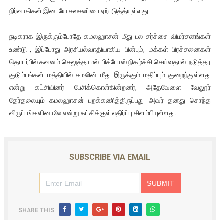
நிர்வாகிகள் இடையே சலசலப்பை ஏற்படுத்த்யுள்ளது.
நடிகராக இருக்கும்போதே கமலஹாசன் மீது பல சர்ச்சை விமர்சனங்கள்
உண்டு , இப்போது அரசியல்வாதியாகிய பின்பும், மக்கள் பிரச்சனைகள்
தொடர்பில் கவனம் செலுத்தாமல் பிக்போஸ் நிகழ்ச்சி செய்வதால் நடுத்தர
குடும்பங்கள் மத்தியில் கமலின் மீது இருக்கும் மதிப்பும் குறைந்துள்ளது
என்று கட்சியினர் பேசிக்கொள்கின்றனர், அதேவேளை வேலூர்
தேர்தலையும் கமலஹாசன் புறக்கணித்திருப்பது அவர் தனது சொந்த
விருப்பங்களினாலே என்று கட்சிக்குள் எதிர்ப்பு கிளம்பியுள்ளது.
SUBSCRIBE VIA EMAIL
SHARE THIS: