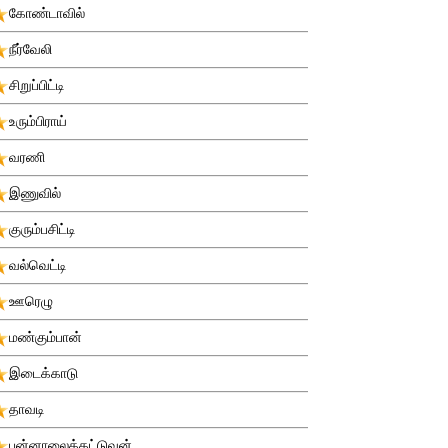
கோண்டாவில்
நீர்வேலி
சிறுப்பிட்டி
உரும்பிராய்
வரணி
இணுவில்
குரும்பசிட்டி
வல்வெட்டி
ஊரெழு
மண்கும்பான்
இடைக்காடு
தாவடி
புன்னாலைக்கட்டுவன்