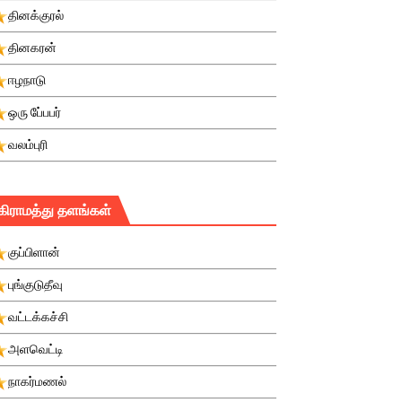
தினக்குரல்
தினகரன்
ஈழநாடு
ஒரு பே்பபர்
வலம்புரி
கிராமத்து தளங்கள்
குப்பிளான்
புங்குடுதீவு
வட்டக்கச்சி
அளவெட்டி
நாகர்மணல்