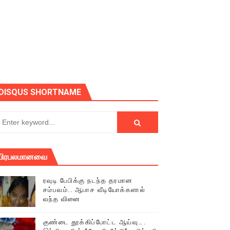
ோடு அழைக்கின்றோம்.
DISQUS SHORTNAME
பிரபலமானவை
ரவுடி பேபிக்கு நடந்த தரமான
சம்பவம்.. ஆபாச வீடியோக்களால்
வந்த வினை
் (செய்தியும்,படங்களும்..)
குண்டை தூக்கிப்போட்ட ஆய்வு….