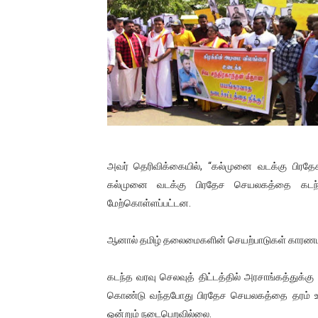
01/11/2021 Scotland ல் நடை
பாலச்சந்திரன் மற்றும் தன்னிடம
பிரிட்டனால் கடத்தப்படும் நிலை
வர்ராரு...வர்ராரு... அண்ணாத்த
கைது செய்யப்பட்ட இளைஞன் உயி
அவர் தெரிவிக்கையில், “கல்முனை வடக்கு பிரதே
தடுப்பூசியை பெற்றுக் கொள்ளக்
கல்முனை வடக்கு பிரதேச செயலகத்தை கடந்த 
மேற்கொள்ளப்பட்டன.
சிறுமியை பாலியல் வன்கொடும
ஆனால் தமிழ் தலைமைகளின் செயற்பாடுகள் காரணமாகவ
பிரபல நடிகை தூக்கிட்டு தற்க
வடிவேலுவுக்கு நீதிமன்றம் விதித
கடந்த வரவு செலவுத் திட்டத்தில் அரசாங்கத்துக்
கொண்டு வந்தபோது பிரதேச செயலகத்தை தரம் உயர்
தியாகதீபம் லெப்.கேணல் திலீபன
ஒன்றும் நடைபெறவில்லை.