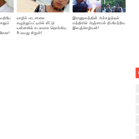
ுமதியே
யாழில் பாடசாலை
இராணுவத்தின் அச்சறுத்தல்
சனும்
கழுத்துப்பட்டியில் வீட்டு
மத்தியில் அஞ்சாமல் தீபமேற்றிய
யன்னலில் சடலமாக தொங்கிய
இளஞ்செழியன்!
்சேகா!
9 வயது சிறுமி!