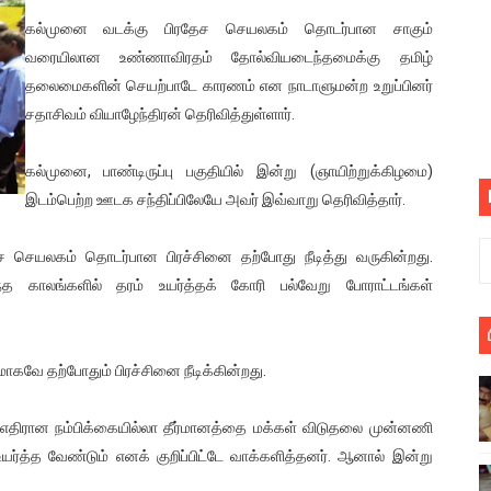
பெறும் கண்டனப் போராட்டத்திற்கு கலந்துகொள்ளுமாறு அன்புரிமைய
கல்முனை வடக்கு பிரதேச செயலகம் தொடர்பான சாகும்
வரையிலான உண்ணாவிரதம் தோல்வியடைந்தமைக்கு தமிழ்
் படித்த மாணவர்கள் தொடர்பில் நாடாளுமன்றத்தில் பகிரங்க கேள்வி
தலைமைகளின் செயற்பாடே காரணம் என நாடாளுமன்ற உறுப்பினர்
சதாசிவம் வியாழேந்திரன் தெரிவித்துள்ளார்.
யில் இலங்கைத் தமிழ் குடும்பம்!! நடந்தது என்ன
கல்முனை, பாண்டிருப்பு பகுதியில் இன்று (ஞாயிற்றுக்கிழமை)
 : ரஜினிக்காக இலங்கை பாடலாசிரியர் வெளியிட்ட...
இடம்பெற்ற ஊடக சந்திப்பிலேயே அவர் இவ்வாறு தெரிவித்தார்.
ரிழப்பு - கொதித்தெழுந்த பிரதேசவாசிகள்!
ச செயலகம் தொடர்பான பிரச்சினை தற்போது நீடித்து வருகின்றது.
 கூடிய இடங்கள்...
காலங்களில் தரம் உயர்த்தக் கோரி பல்வேறு போராட்டங்கள்
ை செய்த முதியவருக்கு வழங்கப்பட்ட தண்டனை
ே தற்போதும் பிரச்சினை நீடிக்கின்றது.
ொலை!
்துள்ள அதிரடி உத்தரவு!
கு எதிரான நம்பிக்கையில்லா தீர்மானத்தை மக்கள் விடுதலை முன்னணி
த்த வேண்டும் எனக் குறிப்பிட்டே வாக்களித்தனர். ஆனால் இன்று
், கேணல் சங்கர் ஆகியோரின் நினைவெழுச்சி நாள் - 26.09.2021 சுவிஸ