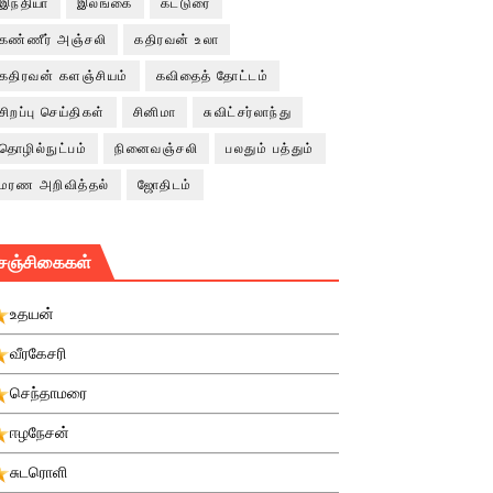
இந்தியா
இலங்கை
கட்டுரை
கண்ணீர் அஞ்சலி
கதிரவன் உலா
கதிரவன் களஞ்சியம்
கவிதைத் தோட்டம்
சிறப்பு செய்திகள்
சினிமா
சுவிட்சர்லாந்து
தொழில்நுட்பம்
நினைவஞ்சலி
பலதும் பத்தும்
மரண அறிவித்தல்
ஜோதிடம்
சஞ்சிகைகள்
உதயன்
வீரகேசரி
செந்தாமரை
ஈழநேசன்
சுடரொளி