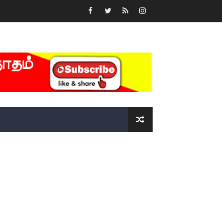
்….!!!!