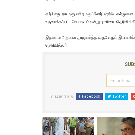
ஐ.நா முன்றலில் சீரற்ற காலநிலைய
தற்போது நாடாளுமன்ற உறுப்பினர் ஹரீஸ், கல்முனை 
இளையராஜா – கமல் அவசர சந்திப
உருவாக்கப்பட்ட செயலகம் என்று புரளியை தெரிவிக்கின
ஜனாதிபதி ஐக்கிய நாடுகளின் ப
இதனால் அதனை தரமுயர்த்த ஒருபோதும் இடமளிக்கப்
தெரிவித்தார்.
32 CM விநோத கன்றுக்குட்டி! (
வலிமை தான் அஜித் திரைப்பயணத
SUB
Facebook
Twitter
SHARE THIS: