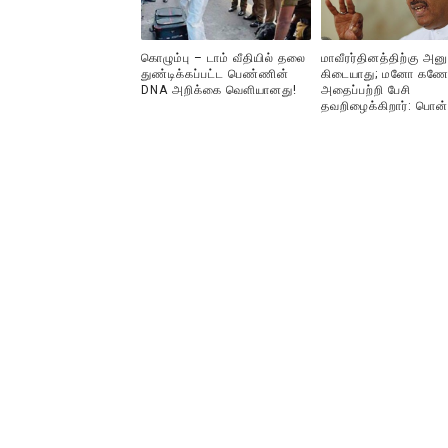
கொழும்பு – டாம் வீதியில் தலை
மாவீரர்தினத்திற்கு அன
துண்டிக்கப்பட்ட பெண்ணின்
கிடையாது; மனோ கணே
DNA அறிக்கை வௌியானது!
அதைப்பற்றி பேசி
தவறிழைக்கிறார்: பொன