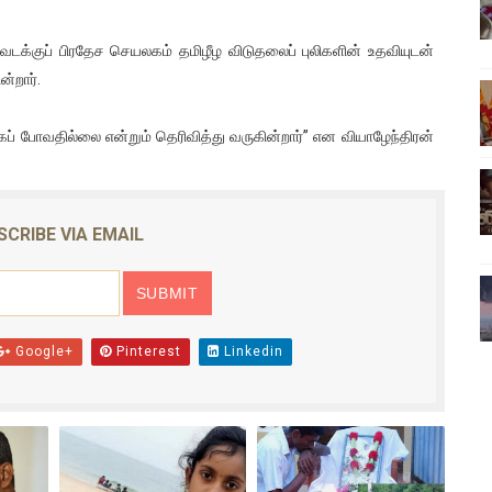
ிலும் தமிழின அழிப்பிற்கு நீதி கேட்டு நடைபெற்ற கவனயீர்ப்புப் போராட்
வடக்குப் பிரதேச செயலகம் தமிழீழ விடுதலைப் புலிகளின் உதவியுடன்
்பு (படங்கள், விடியோ)
்றார்.
ொதுச் சபை கூட்டத்தில் இன்று உரை
 போவதில்லை என்றும் தெரிவித்து வருகின்றார்” என வியாழேந்திரன்
வீடியோ)
்திலே அதிக காலெக்ஷன் செய்த திரைப்படம் ! எங்கு தெரியுமா?
SCRIBE VIA EMAIL
Google+
Pinterest
Linkedin