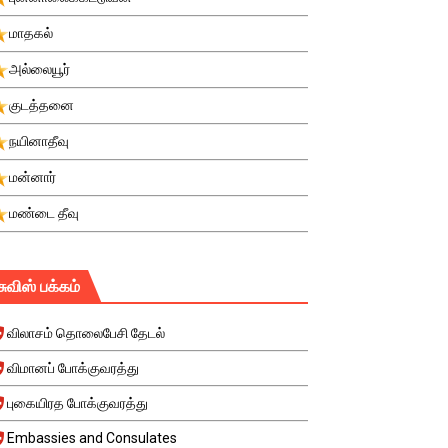
மாதகல்
அல்லையூர்
குடத்தனை
நயினாதீவு
மன்னார்
மண்டை தீவு
சுவிஸ் பக்கம்
விலாசம் தொலைபேசி தேடல்
விமானப் போக்குவரத்து
புகையிரத போக்குவரத்து
Embassies and Consulates