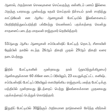
ஆனால், அதற்கான செலவுகளை செய்வதற்கு என்னிடம் பணம் இல்லை.
ஐ.நா முன்றலில் சீரற்ற காலநிலையிலும் தமிழின அழிப்பிற்கு நீதி க
அதற்கு யாராவது முன்வந்து உதவி செய்தால் நிச்சயம் நான் சாதித்து
இளையராஜா – கமல் அவசர சந்திப்பு (படங்கள், விடியோ)
காட்டுவேன் என ஆசிய ஆணழகன் போட்டியில் இலங்கையைப்
பிரதிநிதித்துவப்படுத்தி பங்கேற்று வெண்லகப் பதக்கத்தை வென்று
ஜனாதிபதி ஐக்கிய நாடுகளின் பொதுச் சபை கூட்டத்தில் இன்று 
சாதனைப் படைத்த மாதவன் ராஜ்குமார் தெரிவித்தார்.
32 CM விநோத கன்றுக்குட்டி! (வீடியோ)
53ஆவது ஆசிய ஆணழகன் சம்பியன்ஷிப் போட்டித் தொடர், சீனாவின்
ஹேர்பின் நகரில் கடந்த 26ஆம் திகதி முதல் 29ஆம் திகதி வரை
வலிமை தான் அஜித் திரைப்பயணத்திலே அதிக காலெக்ஷன் செய்த த
நடைபெற்றது.
இதில் போட்டிகளின் மூன்றாவது நாள் (ஞாயிற்றுக்கிழமை)
ஆண்களுக்கான 60 கிலோ எடைப் பிரிவிலும், 23 வயதுக்குட்பட்ட கனிஷ்ட
சம்பியன்ஷிப் போட்டிப் பிரிவிலும் களமிறங்கிய ராஜ்குமார், பலத்த போட்டிக்கு
மத்தியில் மூன்றாவது இடத்தைப் பெற்று இலங்கைக்கான முதலாவது
பதக்கத்தைப் பெற்றுக் கொடுத்தார்.
இறுதிப் போட்டியில் 30இற்கும் அதிகமான நாடுகளைச் சேர்ந்த வீரர்கள்