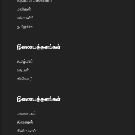
கதிரவன் காணொளி
மனிதன்
லங்காஸ்ரீ
தமிழ்வின்
இணையத்தளங்கள்
தமிழ்மிரர்
உதயன்
வீரகேசரி
இணையத்தளங்கள்
மாலை மலர்
தினகரன்
சினி உலகம்