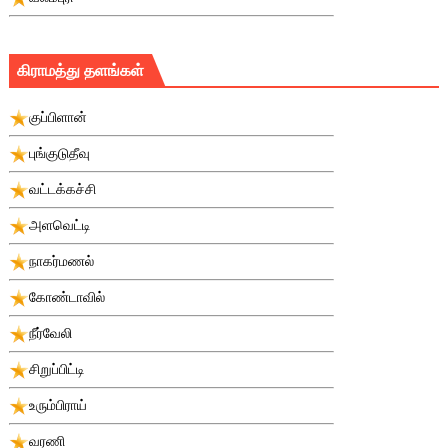
கிராமத்து தளங்கள்
குப்பிளான்
புங்குடுதீவு
வட்டக்கச்சி
அளவெட்டி
நாகர்மணல்
கோண்டாவில்
நீர்வேலி
சிறுப்பிட்டி
உரும்பிராய்
வரணி