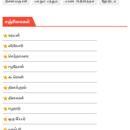
நினைவஞ்சலி
பலதும் பத்தும்
மரண அறிவித்தல்
ஜோதிடம்
சஞ்சிகைகள்
உதயன்
வீரகேசரி
செந்தாமரை
ஈழநேசன்
சுடரொளி
தினக்குரல்
தினகரன்
ஈழநாடு
ஒரு பே்பபர்
வலம்புரி