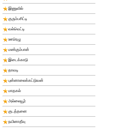
இணுவில்
குரும்பசிட்டி
வல்வெட்டி
ஊரெழு
மண்கும்பான்
இடைக்காடு
தாவடி
புன்னாலைக்கட்டுவன்
மாதகல்
அல்லையூர்
குடத்தனை
நயினாதீவு