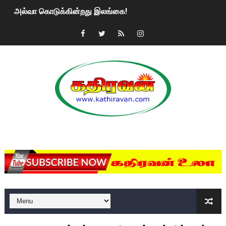
அல்வா கொடுக்கின்றது இலங்கை!
2ஆம் நாள் உக்ரைன் யுத்தம்!! எங்களைத் தனிமையில் விட்டுவிட்டுன
கதிரவன் வாசகர்களுக்கு இனிய பொங்கல் புத்தாண்டு நல்வாழ்த்
மகிந்த ராஜபக்சே பதவி விலக திட்டம்?
ரவுடி பேபிக்கு நடந்த தரமான சம்பவம்.. ஆபாச வீடியோக்களால் வ
காணாமல் போகும் பிள்ளையார்கள்!
MKRdezign
குண்டை தூக்கிப்போட்ட ஆய்வு…. இந்தியாவின் “கோவிஷீல்டு” தடுப
யாழில் தமிழின தலைவர் பிரபாகரனின் பிறந்தநாளை கொண்டாடிய
ஏர்போர்ட்டில் உதைத்த நபர் யார், என்ன நடந்தது?: உண்மையை ச
சீனா இலங்கையிடம் 8 மில்லியன் அமெரிக்க டொலர் நட்டஈடு கோர