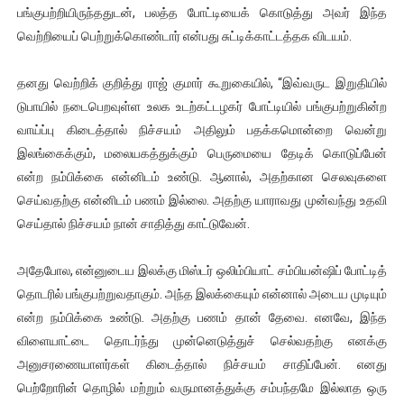
பங்குபற்றியிருந்ததுடன், பலத்த போட்டியைக் கொடுத்து அவர் இந்த
வெற்றியைப் பெற்றுக்கொண்டார் என்பது சுட்டிக்காட்டத்தக விடயம்.
தனது வெற்றிக் குறித்து ராஜ் குமார் கூறுகையில், “இவ்வருட இறுதியில்
டுபாயில் நடைபெறவுள்ள உலக உடற்கட்டழகர் போட்டியில் பங்குபற்றுகின்ற
வாய்ப்பு கிடைத்தால் நிச்சயம் அதிலும் பதக்கமொன்றை வென்று
இலங்கைக்கும், மலையகத்துக்கும் பெருமையை தேடிக் கொடுப்பேன்
என்ற நம்பிக்கை என்னிடம் உண்டு. ஆனால், அதற்கான செலவுகளை
செய்வதற்கு என்னிடம் பணம் இல்லை. அதற்கு யாராவது முன்வந்து உதவி
செய்தால் நிச்சயம் நான் சாதித்து காட்டுவேன்.
அதேபோல, என்னுடைய இலக்கு மிஸ்டர் ஒலிம்பியாட் சம்பியன்ஷிப் போட்டித்
தொடரில் பங்குபற்றுவதாகும். அந்த இலக்கையும் என்னால் அடைய முடியும்
என்ற நம்பிக்கை உண்டு. அதற்கு பணம் தான் தேவை. எனவே, இந்த
விளையாட்டை தொடர்ந்து முன்னெடுத்துச் செல்வதற்கு எனக்கு
அனுசரணையாளர்கள் கிடைத்தால் நிச்சயம் சாதிப்பேன். எனது
பெற்றோரின் தொழில் மற்றும் வருமானத்துக்கு சம்பந்தமே இல்லாத ஒரு