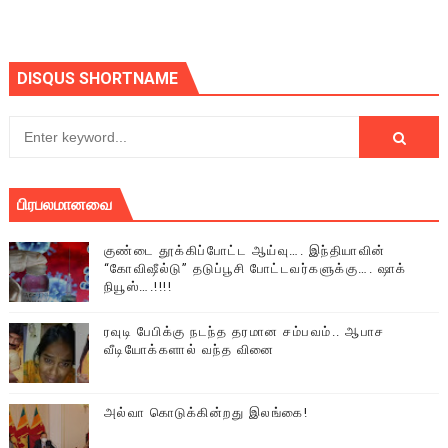
DISQUS SHORTNAME
பிரபலமானவை
குண்டை தூக்கிப்போட்ட ஆய்வு…. இந்தியாவின்
“கோவிஷீல்டு” தடுப்பூசி போட்டவர்களுக்கு…. ஷாக்
நியூஸ்….!!!!
ரவுடி பேபிக்கு நடந்த தரமான சம்பவம்.. ஆபாச
வீடியோக்களால் வந்த வினை
அல்வா கொடுக்கின்றது இலங்கை!