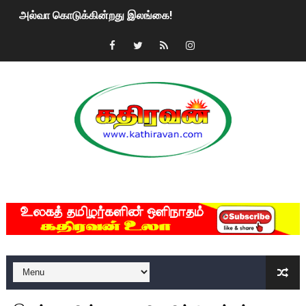
அல்வா கொடுக்கின்றது இலங்கை!
2ஆம் நாள் உக்ரைன் யுத்தம்!! எங்களைத் தனிமையில் விட்டுவிட்டுன
கதிரவன் வாசகர்களுக்கு இனிய பொங்கல் புத்தாண்டு நல்வாழ்த்
மகிந்த ராஜபக்சே பதவி விலக திட்டம்?
ரவுடி பேபிக்கு நடந்த தரமான சம்பவம்.. ஆபாச வீடியோக்களால் வ
காணாமல் போகும் பிள்ளையார்கள்!
MKRdezign
குண்டை தூக்கிப்போட்ட ஆய்வு…. இந்தியாவின் “கோவிஷீல்டு” தடுப
யாழில் தமிழின தலைவர் பிரபாகரனின் பிறந்தநாளை கொண்டாடிய
ஏர்போர்ட்டில் உதைத்த நபர் யார், என்ன நடந்தது?: உண்மையை ச
சீனா இலங்கையிடம் 8 மில்லியன் அமெரிக்க டொலர் நட்டஈடு கோர