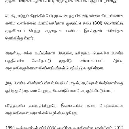
முதலீட்டாளர்கள் ஆர்வம் காட்டி வருவதாக பணியகம் குறிப்பிட்டுள்ளது.
ஐ.நா முன்றலில் சீரற்ற காலநிலையிலும் தமிழின அழிப்பிற்கு நீதி க
வடக்கு மற்றும் கிழக்கில் போர் முடிவடைந்த பின்னர், எல்லை கிராமங்களின்
இளையராஜா – கமல் அவசர சந்திப்பு (படங்கள், விடியோ)
கனிம வளங்களை ஆராய்வதற்காக முதலீட்டு சபை (BOI) வெளிநாட்டு
முதலீட்டைப் பெற்று வருவதாக பணியக இயக்குனர் ஸ்ரீவர்தன
ஜனாதிபதி ஐக்கிய நாடுகளின் பொதுச் சபை கூட்டத்தில் இன்று 
தெரிவித்துள்ளார்.
32 CM விநோத கன்றுக்குட்டி! (வீடியோ)
அதன்படி, தங்க ஆய்வுக்காக சேருவில, மத்துகம, பெலவத்த போன்ற
வலிமை தான் அஜித் திரைப்பயணத்திலே அதிக காலெக்ஷன் செய்த த
பகுதிகளில் வெளிநாட்டு முதலீடு உள்ளடக்கப்பட்ட ஆய்வு
அனுமதிகளுக்கான விண்ணப்பங்கள் பெறப்பட்டு வருகின்றன.
இது போன்ற விண்ணப்பங்கள் பெறப்பட்டாலும், ஆய்வுகள் மேற்கொள்வது
குறித்து அவதானம் செலுத்த வேண்டும் என அவர் குறிப்பிட்டுள்ளார்.
பிரித்தானிய காலத்திலிருந்தே இலங்கையில் தங்க அகழ்வுக்கான
அனுமதிகளை அரசாங்கம் வழங்கி வருகிறது.
1990 ஆம் ஆண்டில் எம்பிலிப்பிட்டியவிற்கு அருகிலுள்ள பகுதியிலும், 2012