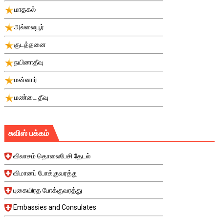
மாதகல்
அல்லையூர்
குடத்தனை
நயினாதீவு
மன்னார்
மண்டை தீவு
சுவிஸ் பக்கம்
விலாசம் தொலைபேசி தேடல்
விமானப் போக்குவரத்து
புகையிரத போக்குவரத்து
Embassies and Consulates