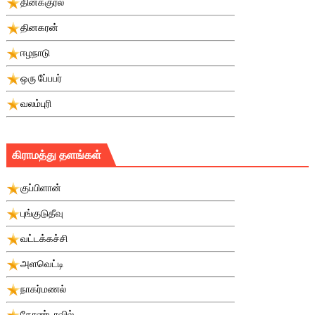
தினக்குரல்
தினகரன்
ஈழநாடு
ஒரு பே்பபர்
வலம்புரி
கிராமத்து தளங்கள்
குப்பிளான்
புங்குடுதீவு
வட்டக்கச்சி
அளவெட்டி
நாகர்மணல்
கோண்டாவில்