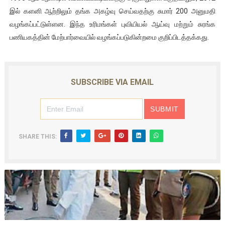
இல் களனி ஆற்றிலும் தங்க அகழ்வு செய்வதற்கு சுமார் 200 அனுமதி
வழங்கப்பட்டுள்ளன. இந்த உரிமங்கள் புவியியல் ஆய்வு மற்றும் சுரங்க
பணியகத்தின் மேற்பார்வையில் வழங்கப்படுகின்றமை குறிப்பிடத்தக்கது.
SUBSCRIBE VIA EMAIL
SHARE THIS: