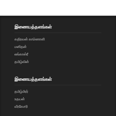
இணையத்தளங்கள்
கதிரவன் காணொளி
மனிதன்
லங்காஸ்ரீ
தமிழ்வின்
இணையத்தளங்கள்
தமிழ்மிரர்
உதயன்
வீரகேசரி