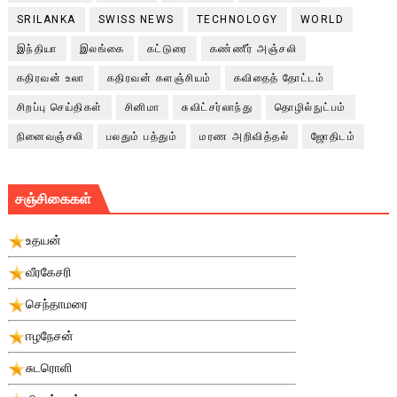
SRILANKA
SWISS NEWS
TECHNOLOGY
WORLD
இந்தியா
இலங்கை
கட்டுரை
கண்ணீர் அஞ்சலி
கதிரவன் உலா
கதிரவன் களஞ்சியம்
கவிதைத் தோட்டம்
சிறப்பு செய்திகள்
சினிமா
சுவிட்சர்லாந்து
தொழில்நுட்பம்
நினைவஞ்சலி
பலதும் பத்தும்
மரண அறிவித்தல்
ஜோதிடம்
சஞ்சிகைகள்
உதயன்
வீரகேசரி
செந்தாமரை
ஈழநேசன்
சுடரொளி