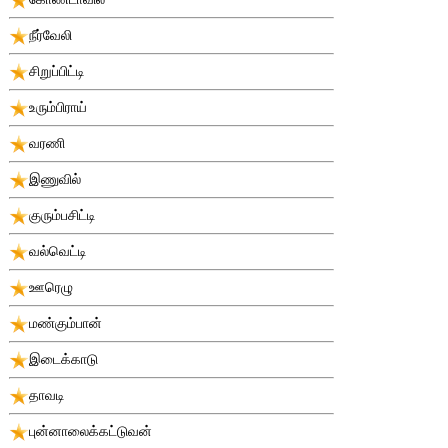
நீர்வேலி
சிறுப்பிட்டி
உரும்பிராய்
வரணி
இணுவில்
குரும்பசிட்டி
வல்வெட்டி
ஊரெழு
மண்கும்பான்
இடைக்காடு
தாவடி
புன்னாலைக்கட்டுவன்