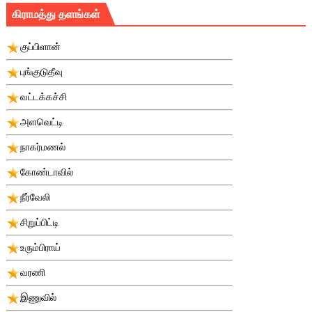
கிராமத்து தளங்கள்
குப்பிளான்
புங்குடுதீவு
வட்டக்கச்சி
அளவெட்டி
நாகர்மணல்
கோண்டாவில்
நீர்வேலி
சிறுப்பிட்டி
உரும்பிராய்
வரணி
இணுவில்