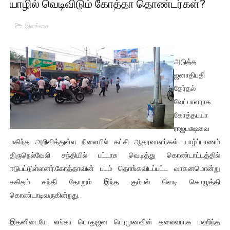
யாழில் வெடிவிடும் கோத்தா தொண்டர்கள்?
01/11/2021 Scotland ல் நடைபெறும் கண்டனப் போராட்டத்திற
இலங்கை
பாலச்சந்திரன் மற்றும் தன்னிடம் படித்த மாணவர்கள் தொடர்பில் ந
பிரிட்டனால் கடத்தப்படும் நிலையில் இலங்கைத் தமிழ் குடும்பம்!!
அடுத்த
ஜனாதிபதி
வர்ராரு...வர்ராரு... அண்ணாத்த : ரஜினிக்காக இலங்கை பாடலாசிர
தேர்தல்
வேட்பாளராக
கைது செய்யப்பட்ட இளைஞன் உயிரிழப்பு - கொதித்தெழுந்த பிரத
கோத்தபயா
தடுப்பூசியை பெற்றுக் கொள்ளக் கூடிய இடங்கள்...
ராஜபக்ஷவை
மகிந்த அறிவித்துள்ள நிலையில் கட்சி ஆதரவாளர்கள் யாழ்ப்பாணம்
சிறுமியை பாலியல் வன்கொடுமை செய்த முதியவருக்கு வழங்கப
திருநெல்வேலி சந்தியில் பட்டாசு வெடித்து கொண்டாட்டத்தில்
ஈடுபட்டுள்ளனர்.கோத்தாவின் படம் தொங்கவிடப்பட்ட வாகனமொன்று
பிரபல நடிகை தூக்கிட்டு தற்கொலை!
சகிதம் சந்தி தோறும் இந்த கும்பல் வெடி கொழுத்தி
கொண்டாடிவருகின்றது.
வடிவேலுவுக்கு நீதிமன்றம் விதித்துள்ள அதிரடி உத்தரவு!
தியாகதீபம் லெப்.கேணல் திலீபன், கேணல் சங்கர் ஆகியோரின் நினை
இதனிடையே லங்கா பொதுஜன பெரமுனவின் தலைவராக மஹிந்த