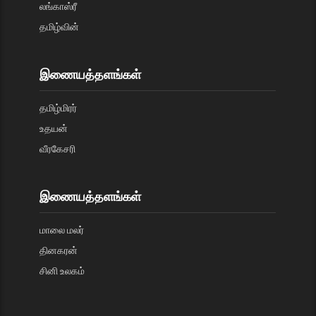
லங்காஸ்ரீ
தமிழ்வின்
இணையத்தளங்கள்
தமிழ்மிரர்
உதயன்
வீரகேசரி
இணையத்தளங்கள்
மாலை மலர்
தினகரன்
சினி உலகம்