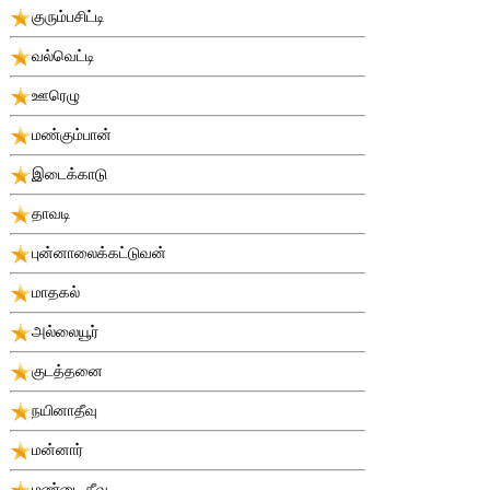
குரும்பசிட்டி
வல்வெட்டி
ஊரெழு
மண்கும்பான்
இடைக்காடு
தாவடி
புன்னாலைக்கட்டுவன்
மாதகல்
அல்லையூர்
குடத்தனை
நயினாதீவு
மன்னார்
மண்டை தீவு