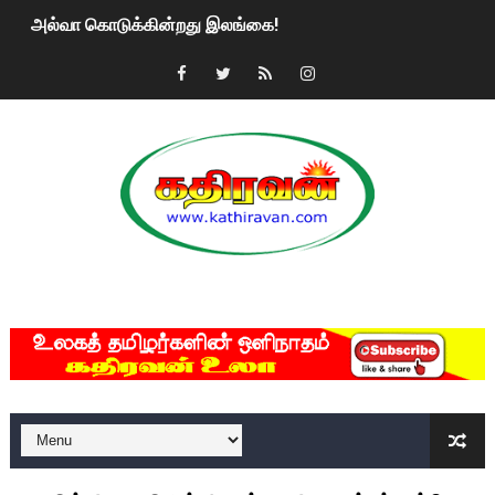
அல்வா கொடுக்கின்றது இலங்கை!
2ஆம் நாள் உக்ரைன் யுத்தம்!! எங்களைத் தனிமையில் விட்டுவிட்டுன
கதிரவன் வாசகர்களுக்கு இனிய பொங்கல் புத்தாண்டு நல்வாழ்த்
மகிந்த ராஜபக்சே பதவி விலக திட்டம்?
ரவுடி பேபிக்கு நடந்த தரமான சம்பவம்.. ஆபாச வீடியோக்களால் வ
காணாமல் போகும் பிள்ளையார்கள்!
MKRdezign
குண்டை தூக்கிப்போட்ட ஆய்வு…. இந்தியாவின் “கோவிஷீல்டு” தடுப
யாழில் தமிழின தலைவர் பிரபாகரனின் பிறந்தநாளை கொண்டாடிய
ஏர்போர்ட்டில் உதைத்த நபர் யார், என்ன நடந்தது?: உண்மையை ச
சீனா இலங்கையிடம் 8 மில்லியன் அமெரிக்க டொலர் நட்டஈடு கோர