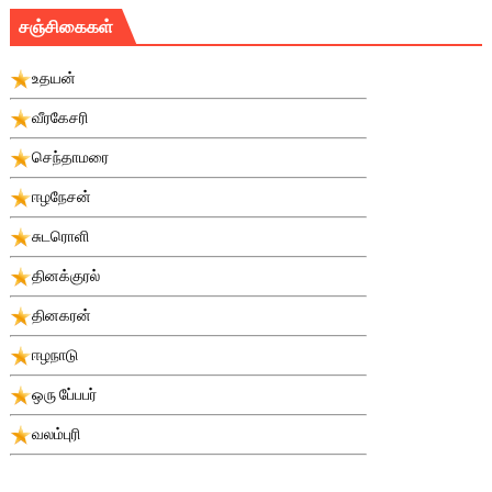
சஞ்சிகைகள்
உதயன்
வீரகேசரி
செந்தாமரை
ஈழநேசன்
சுடரொளி
தினக்குரல்
தினகரன்
ஈழநாடு
ஒரு பே்பபர்
வலம்புரி