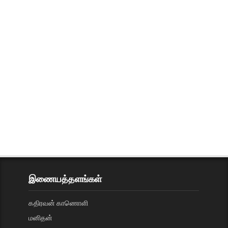
இணையத்தளங்கள்
கதிரவன் காணொளி
மனிதன்