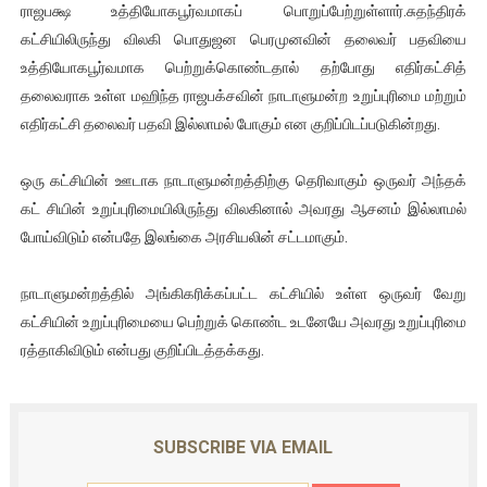
ராஜபக்ஷ உத்தியோகபூர்வமாகப் பொறுப்பேற்றுள்ளார்.சுதந்திரக்
ஐ.நா முன்றலில் சீரற்ற காலநிலையிலும் தமிழின அழிப்பிற்கு நீதி க
கட்சியிலிருந்து விலகி பொதுஜன பெரமுனவின் தலைவர் பதவியை
உத்தியோகபூர்வமாக பெற்றுக்கொண்டதால் தற்போது எதிர்கட்சித்
இளையராஜா – கமல் அவசர சந்திப்பு (படங்கள், விடியோ)
தலைவராக உள்ள மஹிந்த ராஜபக்சவின் நாடாளுமன்ற உறுப்புரிமை மற்றும்
எதிர்கட்சி தலைவர் பதவி இல்லாமல் போகும் என குறிப்பிடப்படுகின்றது.
ஜனாதிபதி ஐக்கிய நாடுகளின் பொதுச் சபை கூட்டத்தில் இன்று 
32 CM விநோத கன்றுக்குட்டி! (வீடியோ)
ஒரு கட்சியின் ஊடாக நாடாளுமன்றத்திற்கு தெரிவாகும் ஒருவர் அந்தக்
கட் சியின் உறுப்புரிமையிலிருந்து விலகினால் அவரது ஆசனம் இல்லாமல்
வலிமை தான் அஜித் திரைப்பயணத்திலே அதிக காலெக்ஷன் செய்த த
போய்விடும் என்பதே இலங்கை அரசியலின் சட்டமாகும்.
நாடாளுமன்றத்தில் அங்கிகரிக்கப்பட்ட கட்சியில் உள்ள ஒருவர் வேறு
கட்சியின் உறுப்புரிமையை பெற்றுக் கொண்ட உடனேயே அவரது உறுப்புரிமை
ரத்தாகிவிடும் என்பது குறிப்பிடத்தக்கது.
SUBSCRIBE VIA EMAIL