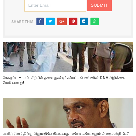
SHARE THIS:
கொழும்பு – டாம் வீதியில் தலை துண்டிக்கப்பட்ட பெண்ணின் DNA அறிக்கை
வௌியானது!
மாவீரர்தினத்திற்கு அனுமதியே கிடையாது; மனோ கணேசனும் அதைப்பற்றி பேசி