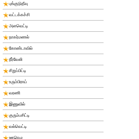
புங்குடுதீவு
வட்டக்கச்சி
அளவெட்டி
நாகர்மணல்
கோண்டாவில்
நீர்வேலி
சிறுப்பிட்டி
உரும்பிராய்
வரணி
இணுவில்
குரும்பசிட்டி
வல்வெட்டி
ஊரெழு