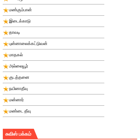
மண்கும்பான்
இடைக்காடு
தாவடி
புன்னாலைக்கட்டுவன்
மாதகல்
அல்லையூர்
குடத்தனை
நயினாதீவு
மன்னார்
மண்டை தீவு
சுவிஸ் பக்கம்