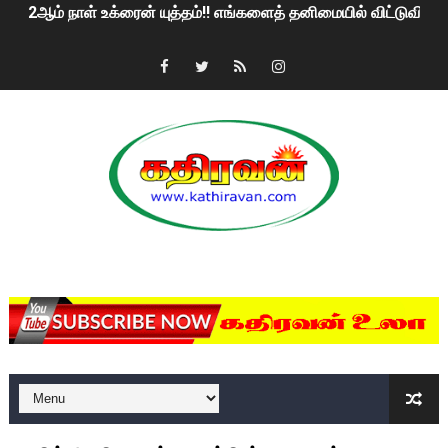
கதிரவன் வாசகர்களுக்கு இனிய பொங்கல் புத்தாண்டு நல்வாழ்த்
மகிந்த ராஜபக்சே பதவி விலக திட்டம்?
ரவுடி பேபிக்கு நடந்த தரமான சம்பவம்.. ஆபாச வீடியோக்களால் வ
காணாமல் போகும் பிள்ளையார்கள்!
குண்டை தூக்கிப்போட்ட ஆய்வு…. இந்தியாவின் “கோவிஷீல்டு” தடுப
யாழில் தமிழின தலைவர் பிரபாகரனின் பிறந்தநாளை கொண்டாடிய
MKRdezign
ஏர்போர்ட்டில் உதைத்த நபர் யார், என்ன நடந்தது?: உண்மையை ச
சீனா இலங்கையிடம் 8 மில்லியன் அமெரிக்க டொலர் நட்டஈடு கோர
01/11/2021 Scotland ல் நடைபெறும் கண்டனப் போராட்டத்திற
பாலச்சந்திரன் மற்றும் தன்னிடம் படித்த மாணவர்கள் தொடர்பில் ந