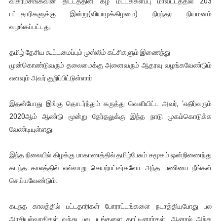
விக்ரமசிங்கவின் திட்டத்தின் கீழ் மட்டக்களப்பு மாவட்டத்தில் 203
ஜனாதிபதி ஐக்கிய நாடுகளின் பொதுச் சபை கூட்டத்தில் இன்று 
பட்டதாரிகளுக்கு இன்று(வியாழக்கிழமை) நிரந்தர நியமனம்
வழங்கப்பட்டது.
32 CM விநோத கன்றுக்குட்டி! (வீடியோ)
தமிழ் தேசிய கூட்டமைப்பும் முஸ்லிம் கட்சிகளும் இணைந்து
வலிமை தான் அஜித் திரைப்பயணத்திலே அதிக காலெக்ஷன் செய்த த
முன்கொண்டுவரும் தலைமைக்கு அனைவரும் ஆதரவு வழங்கவேண்டும்
எனவும் அவர் குறிப்பிட்டுள்ளார்.
அல்வா கொடுக்கின்றது இலங்கை!
2ஆம் நாள் உக்ரைன் யுத்தம்!! எங்களைத் தனிமையில் விட்டுவிட்டுன
இதன்போது இங்கு தொடர்ந்தும் கருத்து வெளியிட்ட அவர், ‘எதிர்வரும்
2020ஆம் ஆண்டு மூன்று தேர்தலுக்கு இந்த நாடு முகம்கொடுக்க
வேண்டியுள்ளது.
இந்த நிலையில் கிழக்கு மாகாணத்தில் தமிழ்பேசும் சமூகம் ஒன்றிணைந்து
கடந்த காலத்தில் எவ்வாறு செயற்பட்டீர்களோ அந்த பணியை நீங்கள்
செய்யவேண்டும்.
கடநத காலத்தில் பட்டதாரிகள் போராட்டங்களை நடாத்தியபோது பல
அரசியல்வாதிகள் வந்து பல படங்களை காட்டினார்கள். ஆனால் அந்த