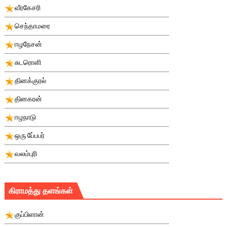
வீரகேசரி
செந்தாமரை
ஈழநேசன்
சுடரொளி
தினக்குரல்
தினகரன்
ஈழநாடு
ஒரு பே்பபர்
வலம்புரி
கிராமத்து தளங்கள்
குப்பிளான்