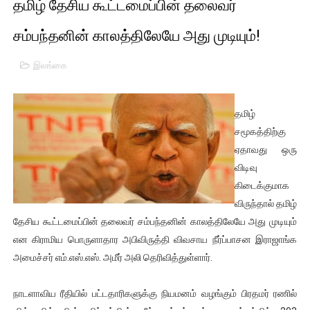
தமிழ் தேசிய கூட்டமைப்பின் தலைவர்
பிரிட்டனால் கடத்தப்படும் நிலையில் இலங்கைத் தமிழ் குடும்பம்!!
சம்பந்தனின் காலத்திலேயே அது முடியும்!
வர்ராரு...வர்ராரு... அண்ணாத்த : ரஜினிக்காக இலங்கை பாடலாசிர
இலங்கை
கைது செய்யப்பட்ட இளைஞன் உயிரிழப்பு - கொதித்தெழுந்த பிரத
தடுப்பூசியை பெற்றுக் கொள்ளக் கூடிய இடங்கள்...
தமிழ்
சமூகத்திற்கு
சிறுமியை பாலியல் வன்கொடுமை செய்த முதியவருக்கு வழங்கப
ஏதாவது ஒரு
விடிவு
பிரபல நடிகை தூக்கிட்டு தற்கொலை!
கிடைக்குமாக
வடிவேலுவுக்கு நீதிமன்றம் விதித்துள்ள அதிரடி உத்தரவு!
விருந்தால் தமிழ்
தேசிய கூட்டமைப்பின் தலைவர் சம்பந்தனின் காலத்திலேயே அது முடியும்
தியாகதீபம் லெப்.கேணல் திலீபன், கேணல் சங்கர் ஆகியோரின் நினை
என கிராமிய பொருளாதார அபிவிருத்தி விவசாய நீர்ப்பாசன இராஜாங்க
அமைச்சர் எம்.எஸ்.எஸ். அமீர் அலி தெரிவித்துள்ளார்.
ஐ.நா முன்றலில் சீரற்ற காலநிலையிலும் தமிழின அழிப்பிற்கு நீதி க
நாடளாவிய ரீதியில் பட்டதாரிகளுக்கு நியமனம் வழங்கும் பிரதமர் ரணில்
இளையராஜா – கமல் அவசர சந்திப்பு (படங்கள், விடியோ)