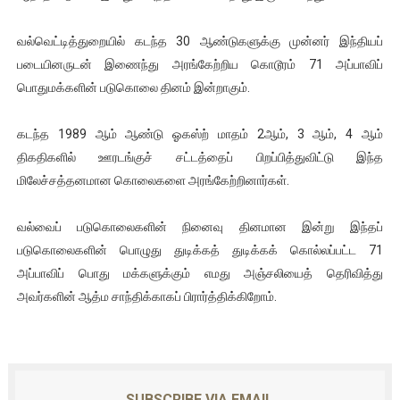
ஐ.நா முன்றலில் சீரற்ற காலநிலையிலும் தமிழின அழிப்பிற்கு நீதி க
வல்வெட்டித்துறையில் கடந்த 30 ஆண்டுகளுக்கு முன்னர் இந்தியப்
இளையராஜா – கமல் அவசர சந்திப்பு (படங்கள், விடியோ)
படையினருடன் இணைந்து அரங்கேற்றிய கொடூரம் 71 அப்பாவிப்
பொதுமக்களின் படுகொலை தினம் இன்றாகும்.
ஜனாதிபதி ஐக்கிய நாடுகளின் பொதுச் சபை கூட்டத்தில் இன்று 
கடந்த 1989 ஆம் ஆண்டு ஓகஸ்ற் மாதம் 2ஆம், 3 ஆம், 4 ஆம்
32 CM விநோத கன்றுக்குட்டி! (வீடியோ)
திகதிகளில் ஊரடங்குச் சட்டத்தைப் பிறப்பித்துவிட்டு இந்த
மிலேச்சத்தனமான கொலைகளை அரங்கேற்றினார்கள்.
வலிமை தான் அஜித் திரைப்பயணத்திலே அதிக காலெக்ஷன் செய்த த
வல்வைப் படுகொலைகளின் நினைவு தினமான இன்று இந்தப்
படுகொலைகளின் பொழுது துடிக்கத் துடிக்கக் கொல்லப்பட்ட 71
அப்பாவிப் பொது மக்களுக்கும் எமது அஞ்சலியைத் தெரிவித்து
அவர்களின் ஆத்ம சாந்திக்காகப் பிரார்த்திக்கிறோம்.
SUBSCRIBE VIA EMAIL