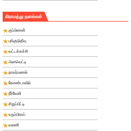
கிராமத்து தளங்கள்
குப்பிளான்
புங்குடுதீவு
வட்டக்கச்சி
அளவெட்டி
நாகர்மணல்
கோண்டாவில்
நீர்வேலி
சிறுப்பிட்டி
உரும்பிராய்
வரணி