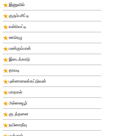
இணுவில்
குரும்பசிட்டி
வல்வெட்டி
ஊரெழு
மண்கும்பான்
இடைக்காடு
தாவடி
புன்னாலைக்கட்டுவன்
மாதகல்
அல்லையூர்
குடத்தனை
நயினாதீவு
மன்னார்