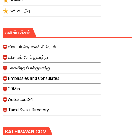
மண்டை தீவு
சுவிஸ் பக்கம்
விலாசம் தொலைபேசி தேடல்
விமானப் போக்குவரத்து
புகையிரத போக்குவரத்து
Embassies and Consulates
20Min
Autoscout24
Tamil Swiss Directory
KATHIRAVAN.COM