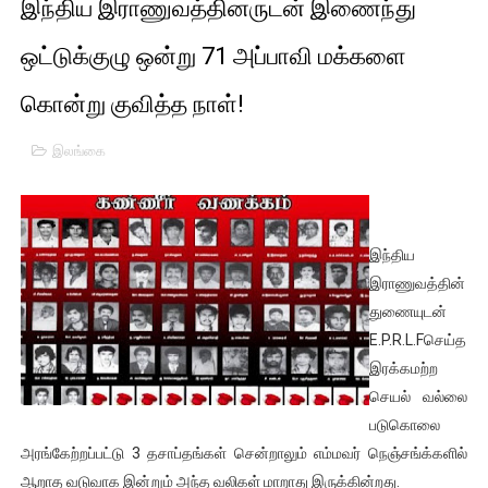
இந்திய இராணுவத்தினருடன் இணைந்து
01/11/2021 Scotland ல் நடைபெறும் கண்டனப் போராட்டத்திற
ஒட்டுக்குழு ஒன்று 71 அப்பாவி மக்களை
பாலச்சந்திரன் மற்றும் தன்னிடம் படித்த மாணவர்கள் தொடர்பில் ந
கொன்று குவித்த நாள்!
பிரிட்டனால் கடத்தப்படும் நிலையில் இலங்கைத் தமிழ் குடும்பம்!!
இலங்கை
வர்ராரு...வர்ராரு... அண்ணாத்த : ரஜினிக்காக இலங்கை பாடலாசிர
கைது செய்யப்பட்ட இளைஞன் உயிரிழப்பு - கொதித்தெழுந்த பிரத
இந்திய
தடுப்பூசியை பெற்றுக் கொள்ளக் கூடிய இடங்கள்...
இராணுவத்தின்
துணையுடன்
சிறுமியை பாலியல் வன்கொடுமை செய்த முதியவருக்கு வழங்கப
E.P.R.L.Fசெய்த
இரக்கமற்ற
பிரபல நடிகை தூக்கிட்டு தற்கொலை!
செயல் வல்லை
வடிவேலுவுக்கு நீதிமன்றம் விதித்துள்ள அதிரடி உத்தரவு!
படுகொலை
அரங்கேற்றப்பட்டு 3 தசாப்தங்கள் சென்றாலும் எம்மவர் நெஞ்சங்க்களில்
தியாகதீபம் லெப்.கேணல் திலீபன், கேணல் சங்கர் ஆகியோரின் நினை
ஆறாத வடுவாக இன்றும் அந்த வலிகள் மாறாது இருக்கின்றது.