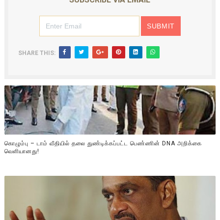
SHARE THIS:
கொழும்பு – டாம் வீதியில் தலை துண்டிக்கப்பட்ட பெண்ணின் DNA அறிக்கை
வௌியானது!