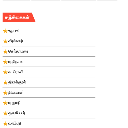
சஞ்சிகைகள்
உதயன்
வீரகேசரி
செந்தாமரை
ஈழநேசன்
சுடரொளி
தினக்குரல்
தினகரன்
ஈழநாடு
ஒரு பே்பபர்
வலம்புரி