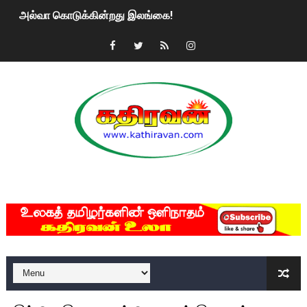
அல்வா கொடுக்கின்றது இலங்கை!
2ஆம் நாள் உக்ரைன் யுத்தம்!! எங்களைத் தனிமையில் விட்டுவிட்டுன
கதிரவன் வாசகர்களுக்கு இனிய பொங்கல் புத்தாண்டு நல்வாழ்த்
மகிந்த ராஜபக்சே பதவி விலக திட்டம்?
ரவுடி பேபிக்கு நடந்த தரமான சம்பவம்.. ஆபாச வீடியோக்களால் வ
காணாமல் போகும் பிள்ளையார்கள்!
MKRdezign
குண்டை தூக்கிப்போட்ட ஆய்வு…. இந்தியாவின் “கோவிஷீல்டு” தடுப
யாழில் தமிழின தலைவர் பிரபாகரனின் பிறந்தநாளை கொண்டாடிய
ஏர்போர்ட்டில் உதைத்த நபர் யார், என்ன நடந்தது?: உண்மையை ச
சீனா இலங்கையிடம் 8 மில்லியன் அமெரிக்க டொலர் நட்டஈடு கோர