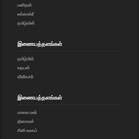
மனிதன்
லங்காஸ்ரீ
தமிழ்வின்
இணையத்தளங்கள்
தமிழ்மிரர்
உதயன்
வீரகேசரி
இணையத்தளங்கள்
மாலை மலர்
தினகரன்
சினி உலகம்