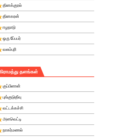
தினக்குரல்
தினகரன்
ஈழநாடு
ஒரு பே்பபர்
வலம்புரி
கிராமத்து தளங்கள்
குப்பிளான்
புங்குடுதீவு
வட்டக்கச்சி
அளவெட்டி
நாகர்மணல்