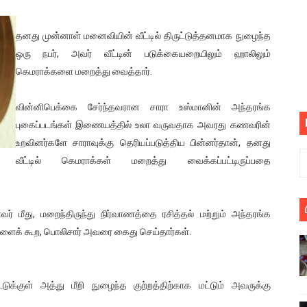
பெறும் கண்டனப் போராட்டத்திற்கு கலந்துகொள்ளுமாறு அன்புரிமைய
தனது முன்னாள் மனைவியின் வீட்டில் திருட்டுத்தனமாக நுழைந்த
் படித்த மாணவர்கள் தொடர்பில் நாடாளுமன்றத்தில் பகிரங்க கேள்வி
ஒரு நபர், அவர் வீட்டின் படுக்கையறையிலும் ஹாலிலும்
கெமராக்களை மறைத்து வைத்தார்.
யில் இலங்கைத் தமிழ் குடும்பம்!! நடந்தது என்ன
வின்னிபெக்கை சேர்ந்தவரான சாரா உஸ்மானின் அந்தரங்க
 : ரஜினிக்காக இலங்கை பாடலாசிரியர் வெளியிட்ட...
புகைப்படங்கள் இணையத்தில் உலா வருவதாக அவரது கணவரின்
ரிழப்பு - கொதித்தெழுந்த பிரதேசவாசிகள்!
உறவினர்களே சாராவுக்கு தெரியப்படுத்திய பின்னர்தான், தனது
வீட்டில் கெமராக்கள் மறைத்து வைக்கப்பட்டிருப்பதை
 கூடிய இடங்கள்...
ை செய்த முதியவருக்கு வழங்கப்பட்ட தண்டனை
 மீது, மறைந்திருந்து நிர்வாணத்தை ரசித்தல் மற்றும் அந்தரங்க
களைக் கூற, பொலிசார் அவரை கைது செய்தார்கள்.
ொலை!
்துள்ள அதிரடி உத்தரவு!
்டுக்குள் அத்து மீறி நுழைந்த குற்றத்திற்காக மட்டும் அவருக்கு
், கேணல் சங்கர் ஆகியோரின் நினைவெழுச்சி நாள் - 26.09.2021 சுவிஸ