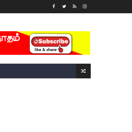
்….!!!!