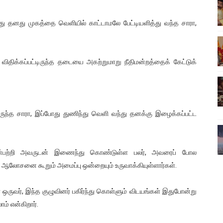
ிலும் தமிழின அழிப்பிற்கு நீதி கேட்டு நடைபெற்ற கவனயீர்ப்புப் போராட்
ோது தனது முகத்தை வெளியில் காட்டாமலே பேட்டியளித்து வந்த சாரா,
்பு (படங்கள், விடியோ)
ொதுச் சபை கூட்டத்தில் இன்று உரை
ிதிக்கப்பட்டிருந்த தடையை அகற்றுமாறு நீதிமன்றத்தைக் கேட்டுக்
வீடியோ)
்திலே அதிக காலெக்ஷன் செய்த திரைப்படம் ! எங்கு தெரியுமா?
ந்த சாரா, இப்போது துணிந்து வெளி வந்து தனக்கு இழைக்கப்பட்ட
பின்பற்றி அவருடன் இணைந்து கொண்டுள்ள பலர், அவரைப் போல
ு ஆலோசனை கூறும் அமைப்பு ஒன்றையும் உருவாக்கியுள்ளார்கள்.
் ஒருவர், இந்த குழுவினர் பகிர்ந்து கொள்ளும் விடயங்கள் இதுபோன்று
ாம் என்கிறார்.