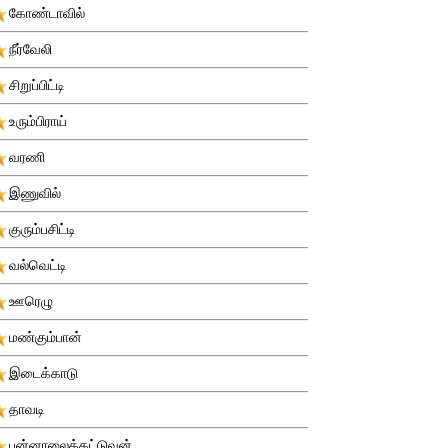
கோண்டாவில்
நீர்வேலி
சிறுப்பிட்டி
உரும்பிராய்
வரணி
இணுவில்
குரும்பசிட்டி
வல்வெட்டி
ஊரெழு
மண்கும்பான்
இடைக்காடு
தாவடி
புன்னாலைக்கட்டுவன்