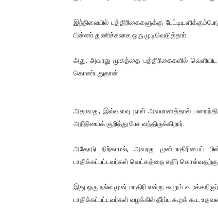
ஐ.நா முன்றலில் சீரற்ற காலநிலைய
இந்நிலையில் பத்திரிகைகளுக்கு பேட்டியளிக்கும்ப
இளையராஜா – கமல் அவசர சந்திப
பின்னர் துணிச்சலாக ஒரு முடிவெடுத்தார்.
ஜனாதிபதி ஐக்கிய நாடுகளின் ப
அது, அவரது முகத்தை பத்திரிகைகளில் வெளியிட வ
கொண்டதுதான்.
32 CM விநோத கன்றுக்குட்டி! (
வலிமை தான் அஜித் திரைப்பயணத
அதாவது, இவ்வளவு நாள் அவமானத்தால் மறைந்திரு
அநீதியைக் குறித்து பேச வந்திருக்கிறார்.
அதோடு நிற்காமல், அவரது முன்மாதிரியைப் 
பாதிக்கப்பட்டவர்கள் வெட்கத்தை எதிர் கொள்வதற்க
இது ஒரு நல்ல முன் மாதிரி என்று கூறும் வழக்கறிஞர
பாதிக்கப்பட்டவர்கள் வழக்கில் தீர்ப்பு கூறக் கூட உதவல