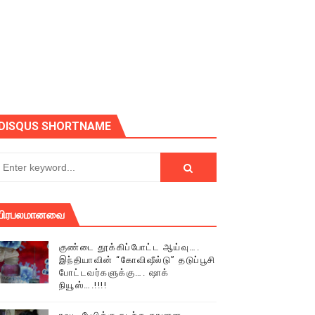
ோடு அழைக்கின்றோம்.
DISQUS SHORTNAME
பிரபலமானவை
குண்டை தூக்கிப்போட்ட ஆய்வு….
இந்தியாவின் “கோவிஷீல்டு” தடுப்பூசி
போட்டவர்களுக்கு…. ஷாக்
நியூஸ்….!!!!
் (செய்தியும்,படங்களும்..)