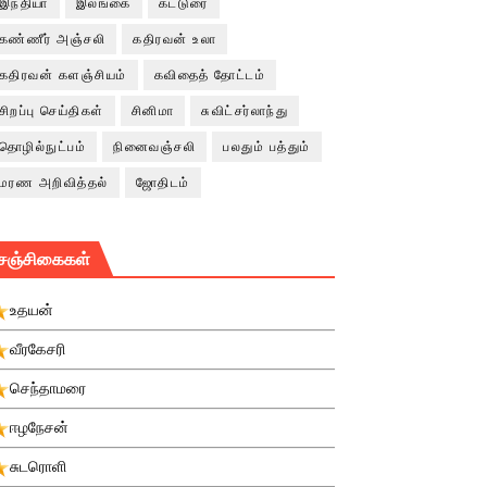
இந்தியா
இலங்கை
கட்டுரை
கண்ணீர் அஞ்சலி
கதிரவன் உலா
கதிரவன் களஞ்சியம்
கவிதைத் தோட்டம்
சிறப்பு செய்திகள்
சினிமா
சுவிட்சர்லாந்து
தொழில்நுட்பம்
நினைவஞ்சலி
பலதும் பத்தும்
மரண அறிவித்தல்
ஜோதிடம்
சஞ்சிகைகள்
உதயன்
வீரகேசரி
செந்தாமரை
ஈழநேசன்
சுடரொளி