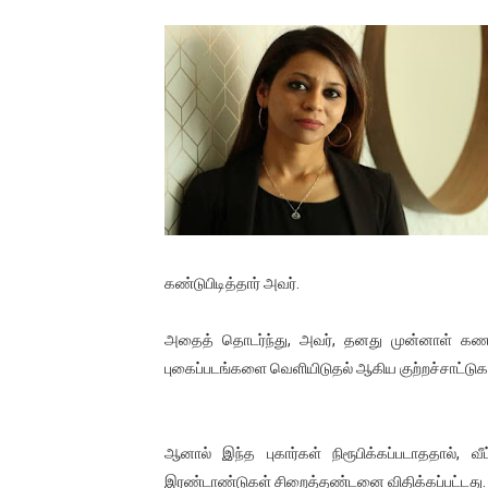
01/11/2021 Scotland ல் நடை
பாலச்சந்திரன் மற்றும் தன்னிடம
பிரிட்டனால் கடத்தப்படும் நிலை
வர்ராரு...வர்ராரு... அண்ணாத்த
கைது செய்யப்பட்ட இளைஞன் உயி
தடுப்பூசியை பெற்றுக் கொள்ளக்
கண்டுபிடித்தார் அவர்.
சிறுமியை பாலியல் வன்கொடும
அதைத் தொடர்ந்து, அவர், தனது முன்னாள் கணவர்
புகைப்படங்களை வெளியிடுதல் ஆகிய குற்றச்சாட்டு
பிரபல நடிகை தூக்கிட்டு தற்க
வடிவேலுவுக்கு நீதிமன்றம் விதித
ஆனால் இந்த புகார்கள் நிரூபிக்கப்படாததால், வீட
தியாகதீபம் லெப்.கேணல் திலீபன
இரண்டாண்டுகள் சிறைத்தண்டனை விதிக்கப்பட்டது.