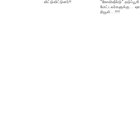
விட்டுவிட்டுனர்!!
“கோவிஷீல்டு” தடுப்பூசி
போட்டவர்களுக்கு…. ஷா
நியூஸ்….!!!!