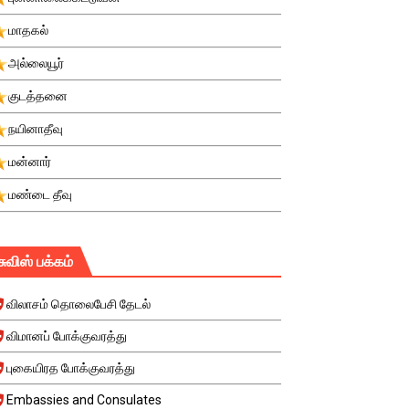
மாதகல்
அல்லையூர்
குடத்தனை
நயினாதீவு
மன்னார்
மண்டை தீவு
சுவிஸ் பக்கம்
விலாசம் தொலைபேசி தேடல்
விமானப் போக்குவரத்து
புகையிரத போக்குவரத்து
Embassies and Consulates