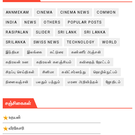
ANNMEKAM
CINEMA
CINEMA NEWS
COMMON
INDIA
NEWS
OTHERS
POPULAR POSTS
RASIPALAN
SLIDER
SRI LANK
SRI LANKA
SRILANKA
SWISS NEWS
TECHNOLOGY
WORLD
இந்தியா
இலங்கை
கட்டுரை
கண்ணீர் அஞ்சலி
கதிரவன் உலா
கதிரவன் களஞ்சியம்
கவிதைத் தோட்டம்
சிறப்பு செய்திகள்
சினிமா
சுவிட்சர்லாந்து
தொழில்நுட்பம்
நினைவஞ்சலி
பலதும் பத்தும்
மரண அறிவித்தல்
ஜோதிடம்
சஞ்சிகைகள்
உதயன்
வீரகேசரி