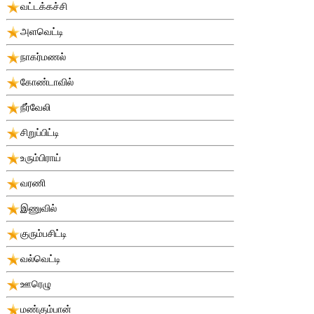
வட்டக்கச்சி
அளவெட்டி
நாகர்மணல்
கோண்டாவில்
நீர்வேலி
சிறுப்பிட்டி
உரும்பிராய்
வரணி
இணுவில்
குரும்பசிட்டி
வல்வெட்டி
ஊரெழு
மண்கும்பான்