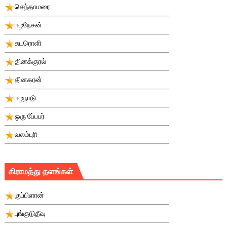
செந்தாமரை
ஈழநேசன்
சுடரொளி
தினக்குரல்
தினகரன்
ஈழநாடு
ஒரு பே்பபர்
வலம்புரி
கிராமத்து தளங்கள்
குப்பிளான்
புங்குடுதீவு