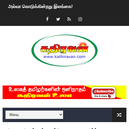
அல்வா கொடுக்கின்றது இலங்கை!
2ஆம் நாள் உக்ரைன் யுத்தம்!! எங்களைத் தனிமையில் விட்டுவிட்டுன
கதிரவன் வாசகர்களுக்கு இனிய பொங்கல் புத்தாண்டு நல்வாழ்த்
மகிந்த ராஜபக்சே பதவி விலக திட்டம்?
ரவுடி பேபிக்கு நடந்த தரமான சம்பவம்.. ஆபாச வீடியோக்களால் வ
காணாமல் போகும் பிள்ளையார்கள்!
MKRdezign
குண்டை தூக்கிப்போட்ட ஆய்வு…. இந்தியாவின் “கோவிஷீல்டு” தடுப
யாழில் தமிழின தலைவர் பிரபாகரனின் பிறந்தநாளை கொண்டாடிய
ஏர்போர்ட்டில் உதைத்த நபர் யார், என்ன நடந்தது?: உண்மையை ச
சீனா இலங்கையிடம் 8 மில்லியன் அமெரிக்க டொலர் நட்டஈடு கோர