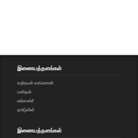
இணையத்தளங்கள்
கதிரவன் காணொளி
மனிதன்
லங்காஸ்ரீ
தமிழ்வின்
இணையத்தளங்கள்