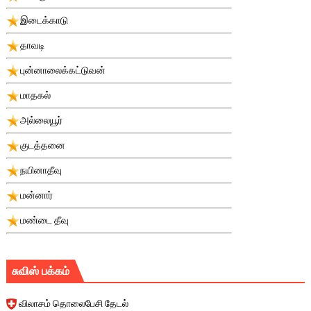
இடைக்காடு
தாவடி
புன்னாலைக்கட்டுவன்
மாதகல்
அல்லையூர்
குடத்தனை
நயினாதீவு
மன்னார்
மண்டை தீவு
சுவிஸ் பக்கம்
விலாசம் தொலைபேசி தேடல்