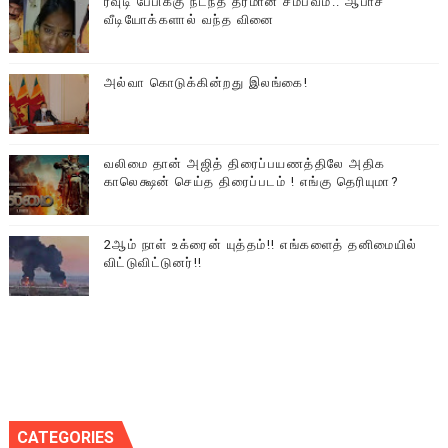
ரவுடி பேபிக்கு நடந்த தரமான சம்பவம்.. ஆபாச
வீடியோக்களால் வந்த வினை
அல்வா கொடுக்கின்றது இலங்கை!
வலிமை தான் அஜித் திரைப்பயணத்திலே அதிக
காலெக்ஷன் செய்த திரைப்படம் ! எங்கு தெரியுமா?
2ஆம் நாள் உக்ரைன் யுத்தம்!! எங்களைத் தனிமையில்
விட்டுவிட்டுனர்!!
CATEGORIES