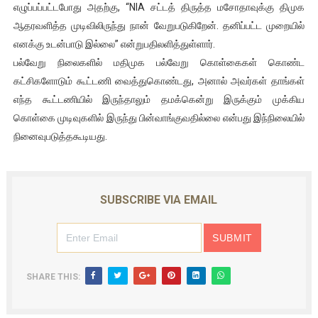
எழுப்பப்பட்டபோது அதற்கு, “NIA சட்டத் திருத்த மசோதாவுக்கு திமுக
ஐ.நா முன்றலில் சீரற்ற காலநிலையிலும் தமிழின அழிப்பிற்கு நீதி க
ஆதரவளித்த முடிவிலிருந்து நான் வேறுபடுகிறேன். தனிப்பட்ட முறையில்
எனக்கு உடன்பாடு இல்லை” என்றுபதிலளித்துள்ளார்.
இளையராஜா – கமல் அவசர சந்திப்பு (படங்கள், விடியோ)
பல்வேறு நிலைகளில் மதிமுக பல்வேறு கொள்கைகள் கொண்ட
கட்சிகளோடும் கூட்டணி வைத்துகொண்டது, அனால் அவர்கள் தாங்கள்
ஜனாதிபதி ஐக்கிய நாடுகளின் பொதுச் சபை கூட்டத்தில் இன்று 
எந்த கூட்டணியில் இருந்தாலும் தமக்கென்று இருக்கும் முக்கிய
32 CM விநோத கன்றுக்குட்டி! (வீடியோ)
கொள்கை முடிவுகளில் இருந்து பின்வாங்குவதில்லை என்பது இந்நிலையில்
நினைவுபடுத்தகூடியது.
வலிமை தான் அஜித் திரைப்பயணத்திலே அதிக காலெக்ஷன் செய்த த
SUBSCRIBE VIA EMAIL
SHARE THIS: