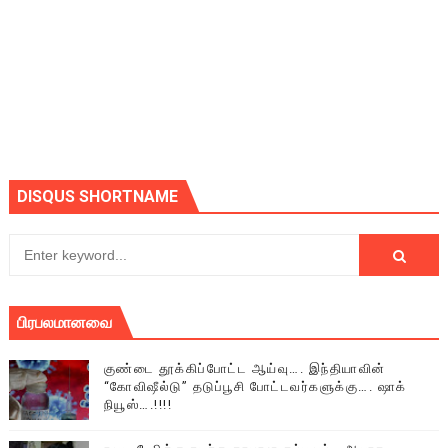
DISQUS SHORTNAME
பிரபலமானவை
குண்டை தூக்கிப்போட்ட ஆய்வு…. இந்தியாவின்
“கோவிஷீல்டு” தடுப்பூசி போட்டவர்களுக்கு…. ஷாக்
நியூஸ்….!!!!