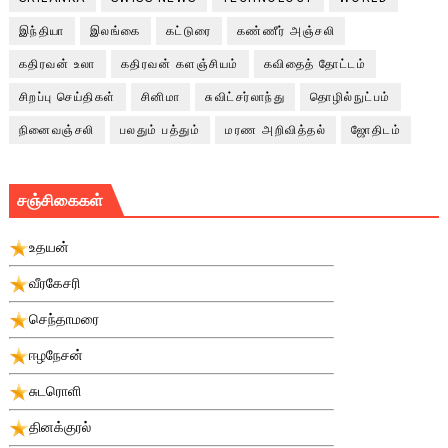
இந்தியா
இலங்கை
கட்டுரை
கண்ணீர் அஞ்சலி
கதிரவன் உலா
கதிரவன் களஞ்சியம்
கவிதைத் தோட்டம்
சிறப்பு செய்திகள்
சினிமா
சுவிட்சர்லாந்து
தொழில்நுட்பம்
நினைவஞ்சலி
பலதும் பத்தும்
மரண அறிவித்தல்
ஜோதிடம்
சஞ்சிகைகள்
உதயன்
வீரகேசரி
செந்தாமரை
ஈழநேசன்
சுடரொளி
தினக்குரல்