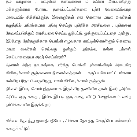
தம் வாழ்வை , வாழ்வின் கனவுகளை ம் உயிரை அர்ப்பணித்து
மக்களுக்காக போராட தலைப்பட்டவர்களை பற்றி வேலையில்லாத
மாயையில் சிக்கியிருந்த இளைஞர்கள் என கெளரவ மாமா அவர்கள்
எழுத்தில் பகிரங்கமாக பதிவு செய்து புலிநீக்க அரசியலை , புலிகளை
கேவலப்படுத்தும் அரசியலை செய்ய முற்பட்டு மூக்குடைப்பட்டதை மறந்து ,
இப்போது தேர்தலுக்காக பொங்கி எழுவதாக காட்டிக்கொள்ளும் கெளரவ
மாமா அவர்கள் செய்வது ஒன்றும் புதிதல்ல, என்ன டக்ளஸ்
செய்யாததையா அவர் செய்கிறார்?
ஆனால் அந்த நாடகத்தை பார்த்து பொங்கி புள்காங்கிதம் அடைகிற
விசிலடிச்சான் குஞ்சுகளை நினைக்கத்தான்...... உருப்படவே மாட்ட்டார்களா
என்கிற பரிதாபம் வருகிறது, பாவம் விசிலடிச்சான் குஞ்சூஸ்.
நீங்கள் இப்படி சொம்புத்தனமாக இருக்கிற துணிவில தான் இவர் ,,அங்க
அப்பிடி ஒரு கதை , இங்க இப்படி ஒரு கதை விட்டு பிழைக்கலாம் என்ற
நம்பிக்கையில இருக்கிறார்.
.
சிங்கள தேசத்து ஜனாதிபதியோ , சிங்கள தேசத்து செருப்போ என்னவும்
கதைக்கட்டும் .