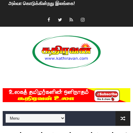
2ஆம் நாள் உக்ரைன் யுத்தம்!! எங்களைத் தனிமையில் விட்டுவிட்டுன
கதிரவன் வாசகர்களுக்கு இனிய பொங்கல் புத்தாண்டு நல்வாழ்த்
மகிந்த ராஜபக்சே பதவி விலக திட்டம்?
ரவுடி பேபிக்கு நடந்த தரமான சம்பவம்.. ஆபாச வீடியோக்களால் வ
காணாமல் போகும் பிள்ளையார்கள்!
குண்டை தூக்கிப்போட்ட ஆய்வு…. இந்தியாவின் “கோவிஷீல்டு” தடுப
MKRdezign
யாழில் தமிழின தலைவர் பிரபாகரனின் பிறந்தநாளை கொண்டாடிய
ஏர்போர்ட்டில் உதைத்த நபர் யார், என்ன நடந்தது?: உண்மையை ச
சீனா இலங்கையிடம் 8 மில்லியன் அமெரிக்க டொலர் நட்டஈடு கோர
01/11/2021 Scotland ல் நடைபெறும் கண்டனப் போராட்டத்திற