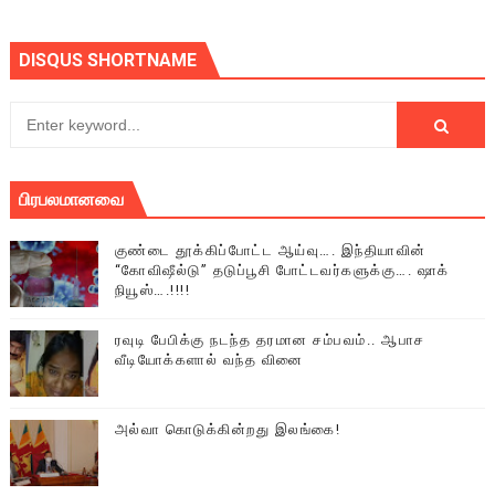
DISQUS SHORTNAME
பிரபலமானவை
குண்டை தூக்கிப்போட்ட ஆய்வு…. இந்தியாவின்
“கோவிஷீல்டு” தடுப்பூசி போட்டவர்களுக்கு…. ஷாக்
நியூஸ்….!!!!
ரவுடி பேபிக்கு நடந்த தரமான சம்பவம்.. ஆபாச
வீடியோக்களால் வந்த வினை
அல்வா கொடுக்கின்றது இலங்கை!