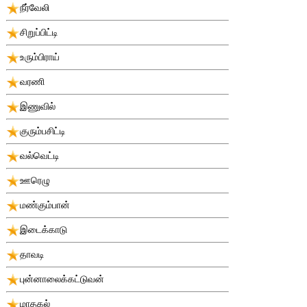
நீர்வேலி
சிறுப்பிட்டி
உரும்பிராய்
வரணி
இணுவில்
குரும்பசிட்டி
வல்வெட்டி
ஊரெழு
மண்கும்பான்
இடைக்காடு
தாவடி
புன்னாலைக்கட்டுவன்
மாதகல்