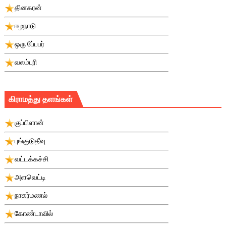
தினகரன்
ஈழநாடு
ஒரு பே்பபர்
வலம்புரி
கிராமத்து தளங்கள்
குப்பிளான்
புங்குடுதீவு
வட்டக்கச்சி
அளவெட்டி
நாகர்மணல்
கோண்டாவில்