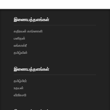
இணையத்தளங்கள்
கதிரவன் காணொளி
மனிதன்
லங்காஸ்ரீ
தமிழ்வின்
இணையத்தளங்கள்
தமிழ்மிரர்
உதயன்
வீரகேசரி