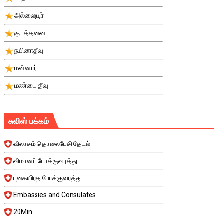
அல்லையூர்
குடத்தனை
நயினாதீவு
மன்னார்
மண்டை தீவு
சுவிஸ் பக்கம்
விலாசம் தொலைபேசி தேடல்
விமானப் போக்குவரத்து
புகையிரத போக்குவரத்து
Embassies and Consulates
20Min