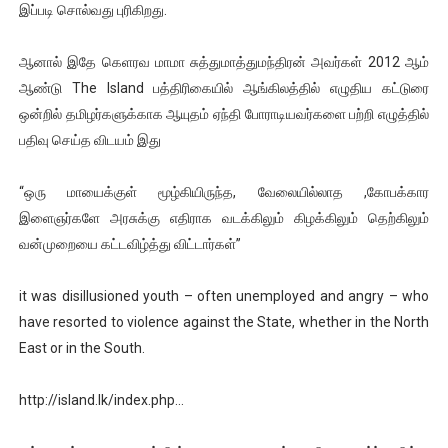
இப்படி சொல்வது புரிகிறது.
இளையராஜா – கமல் அவசர சந்திப்பு (படங்கள், விடியோ)
ஆனால் இதே கெளரவ மாமா சுத்துமாத்துமந்திரன் அவர்கள் 2012 ஆம்
ஜனாதிபதி ஐக்கிய நாடுகளின் பொதுச் சபை கூட்டத்தில் இன்று 
ஆண்டு The Island பத்திரிகையில் ஆங்கிலத்தில் எழுதிய கட்டுரை
ஒன்றில் தமிழர்களுக்காக ஆயுதம் ஏந்தி போராடியவர்களை பற்றி எழுத்தில்
32 CM விநோத கன்றுக்குட்டி! (வீடியோ)
பதிவு செய்த விடயம் இது
வலிமை தான் அஜித் திரைப்பயணத்திலே அதிக காலெக்ஷன் செய்த த
“ஒரு மாயைக்குள் மூழ்கியிருந்த, வேலையில்லாத ,கோபக்கார
அல்வா கொடுக்கின்றது இலங்கை!
இளைஞர்களே அரசுக்கு எதிராக வடக்கிலும் கிழக்கிலும் தெற்கிலும்
வன்முறையை கட்டவிழ்த்து விட்டார்கள்”
it was disillusioned youth – often unemployed and angry – who
have resorted to violence against the State, whether in the North
East or in the South.
http://island.lk/index.php…