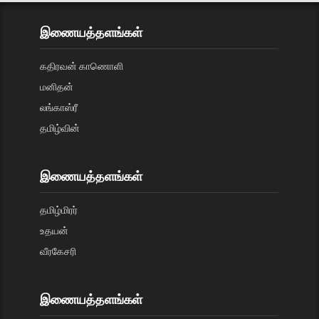
இணையத்தளங்கள்
கதிரவன் காணொளி
மனிதன்
லங்காஸ்ரீ
தமிழ்வின்
இணையத்தளங்கள்
தமிழ்மிரர்
உதயன்
வீரகேசரி
இணையத்தளங்கள்