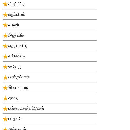
சிறுப்பிட்டி
உரும்பிராய்
வரணி
இணுவில்
குரும்பசிட்டி
வல்வெட்டி
ஊரெழு
மண்கும்பான்
இடைக்காடு
தாவடி
புன்னாலைக்கட்டுவன்
மாதகல்
அல்லையூர்