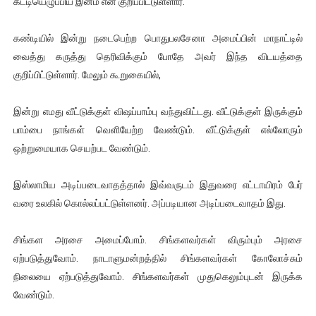
கட்டியெழுப்பிய இனம் என குறிப்பிட்டுள்ளார்.
இளையராஜா – கமல் அவசர சந்திப்பு (படங்கள், விடியோ)
கண்டியில் இன்று நடைபெற்ற பொதுபலசேனா அமைப்பின் மாநாட்டில்
ஜனாதிபதி ஐக்கிய நாடுகளின் பொதுச் சபை கூட்டத்தில் இன்று 
வைத்து கருத்து தெரிவிக்கும் போதே அவர் இந்த விடயத்தை
குறிப்பிட்டுள்ளார். மேலும் கூறுகையில்,
32 CM விநோத கன்றுக்குட்டி! (வீடியோ)
இன்று எமது வீட்டுக்குள் விஷப்பாம்பு வந்துவிட்டது. வீட்டுக்குள் இருக்கும்
வலிமை தான் அஜித் திரைப்பயணத்திலே அதிக காலெக்ஷன் செய்த த
பாம்பை நாங்கள் வெளியேற்ற வேண்டும். வீட்டுக்குள் எல்லோரும்
அல்வா கொடுக்கின்றது இலங்கை!
ஒற்றுமையாக செயற்பட வேண்டும்.
இஸ்லாமிய அடிப்படைவாதத்தால் இவ்வருடம் இதுவரை எட்டாயிரம் பேர்
வரை உலகில் கொல்லப்பட்டுள்ளனர். அப்படியான அடிப்படைவாதம் இது.
சிங்கள அரசை அமைப்போம். சிங்களவர்கள் விரும்பும் அரசை
ஏற்படுத்துவோம். நாடாளுமன்றத்தில் சிங்களவர்கள் கோலோச்சும்
நிலையை ஏற்படுத்துவோம். சிங்களவர்கள் முதுகெலும்புடன் இருக்க
வேண்டும்.