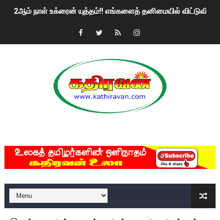
2ஆம் நாள் உக்ரைன் யுத்தம்!! எங்களைத் தனிமையில் விட்டுவிட்டுன
கதிரவன் வாசகர்களுக்கு இனிய பொங்கல் புத்தாண்டு நல்வாழ்த்
மகிந்த ராஜபக்சே பதவி விலக திட்டம்?
ரவுடி பேபிக்கு நடந்த தரமான சம்பவம்.. ஆபாச வீடியோக்களால் வ
காணாமல் போகும் பிள்ளையார்கள்!
குண்டை தூக்கிப்போட்ட ஆய்வு…. இந்தியாவின் “கோவிஷீல்டு” தடுப
MKRdezign
யாழில் தமிழின தலைவர் பிரபாகரனின் பிறந்தநாளை கொண்டாடிய
ஏர்போர்ட்டில் உதைத்த நபர் யார், என்ன நடந்தது?: உண்மையை ச
சீனா இலங்கையிடம் 8 மில்லியன் அமெரிக்க டொலர் நட்டஈடு கோர
01/11/2021 Scotland ல் நடைபெறும் கண்டனப் போராட்டத்திற