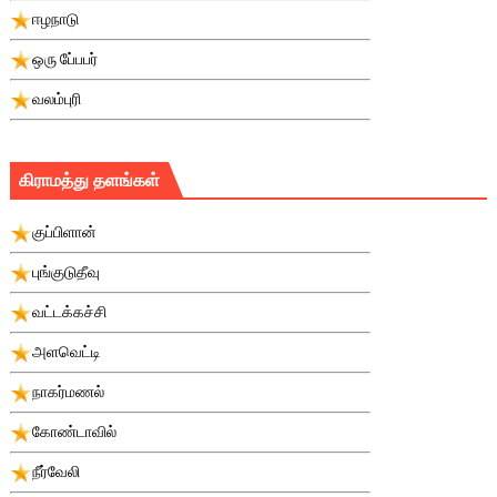
ஈழநாடு
ஒரு பே்பபர்
வலம்புரி
கிராமத்து தளங்கள்
குப்பிளான்
புங்குடுதீவு
வட்டக்கச்சி
அளவெட்டி
நாகர்மணல்
கோண்டாவில்
நீர்வேலி