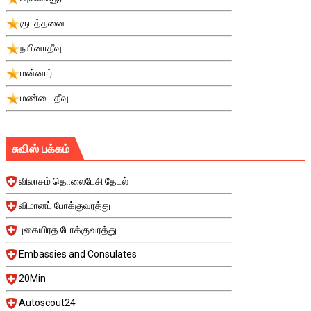
குடத்தனை
நயினாதீவு
மன்னார்
மண்டை தீவு
சுவிஸ் பக்கம்
விலாசம் தொலைபேசி தேடல்
விமானப் போக்குவரத்து
புகையிரத போக்குவரத்து
Embassies and Consulates
20Min
Autoscout24