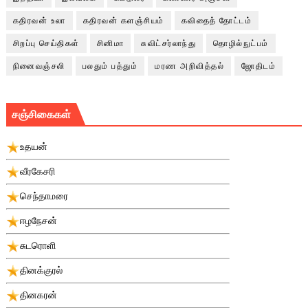
கதிரவன் உலா
கதிரவன் களஞ்சியம்
கவிதைத் தோட்டம்
சிறப்பு செய்திகள்
சினிமா
சுவிட்சர்லாந்து
தொழில்நுட்பம்
நினைவஞ்சலி
பலதும் பத்தும்
மரண அறிவித்தல்
ஜோதிடம்
சஞ்சிகைகள்
உதயன்
வீரகேசரி
செந்தாமரை
ஈழநேசன்
சுடரொளி
தினக்குரல்
தினகரன்