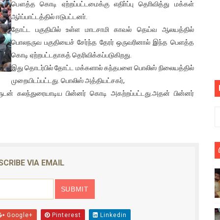
பௌத்த கொடி ஏற்றப்பட்டமைக்கு எதிா்ப்பு தொிவித்து மக்கள்
பெறும் கண்டனப் போராட்டத்திற்கு கலந்துகொள்ளுமாறு அன்புரிமைய
ஆா்ப்பாட்டத்தில் ஈடுபட்டனா்.
தோட்ட பகுதியில் உள்ள மாடசாமி காவல் தெய்வ ஆலயத்தில்
் படித்த மாணவர்கள் தொடர்பில் நாடாளுமன்றத்தில் பகிரங்க கேள்வி
பொலநருவ பகுதியைச் சேர்ந்த தேரர் ஒருவரினால் இந்த பெளத்த
கொடி ஏற்றபட்டதாகத் தெரிவிக்கப்படுகிறது.
யில் இலங்கைத் தமிழ் குடும்பம்!! நடந்தது என்ன
இது தொடர்பில் தோட்ட மக்களால் கந்தபளை பொலிஸ் நிலையத்தில்
 : ரஜினிக்காக இலங்கை பாடலாசிரியர் வெளியிட்ட...
முறையிடப்பட்டது. பொலிஸ் அத்தியட்சகர்,
டன் கலந்துரையாடிய பின்னர் கொடி அகற்றப்பட்டது.அதன் பின்னர்
ரிழப்பு - கொதித்தெழுந்த பிரதேசவாசிகள்!
 கூடிய இடங்கள்...
ை செய்த முதியவருக்கு வழங்கப்பட்ட தண்டனை
SCRIBE VIA EMAIL
ொலை!
்துள்ள அதிரடி உத்தரவு!
், கேணல் சங்கர் ஆகியோரின் நினைவெழுச்சி நாள் - 26.09.2021 சுவிஸ
Google+
Pinterest
Linkedin