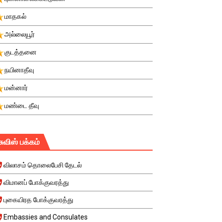
மாதகல்
அல்லையூர்
குடத்தனை
நயினாதீவு
மன்னார்
மண்டை தீவு
சுவிஸ் பக்கம்
விலாசம் தொலைபேசி தேடல்
விமானப் போக்குவரத்து
புகையிரத போக்குவரத்து
Embassies and Consulates