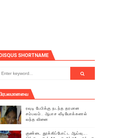
ோடு அழைக்கின்றோம்.
DISQUS SHORTNAME
பிரபலமானவை
ரவுடி பேபிக்கு நடந்த தரமான
சம்பவம்.. ஆபாச வீடியோக்களால்
வந்த வினை
் (செய்தியும்,படங்களும்..)
குண்டை தூக்கிப்போட்ட ஆய்வு….