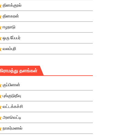
தினக்குரல்
தினகரன்
ஈழநாடு
ஒரு பே்பபர்
வலம்புரி
கிராமத்து தளங்கள்
குப்பிளான்
புங்குடுதீவு
வட்டக்கச்சி
அளவெட்டி
நாகர்மணல்