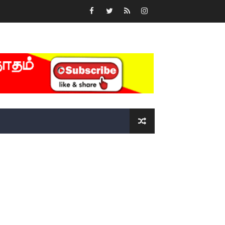
்….!!!!