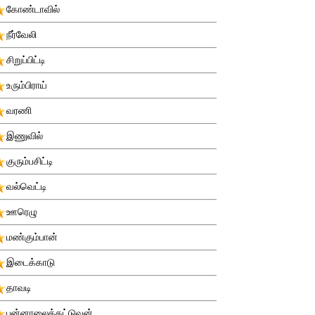
கோண்டாவில்
நீர்வேலி
சிறுப்பிட்டி
உரும்பிராய்
வரணி
இணுவில்
குரும்பசிட்டி
வல்வெட்டி
ஊரெழு
மண்கும்பான்
இடைக்காடு
தாவடி
புன்னாலைக்கட்டுவன்