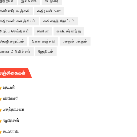
இந்தியா
இலங்கை
கட்டுரை
கண்ணீர் அஞ்சலி
கதிரவன் உலா
கதிரவன் களஞ்சியம்
கவிதைத் தோட்டம்
சிறப்பு செய்திகள்
சினிமா
சுவிட்சர்லாந்து
தொழில்நுட்பம்
நினைவஞ்சலி
பலதும் பத்தும்
மரண அறிவித்தல்
ஜோதிடம்
சஞ்சிகைகள்
உதயன்
வீரகேசரி
செந்தாமரை
ஈழநேசன்
சுடரொளி