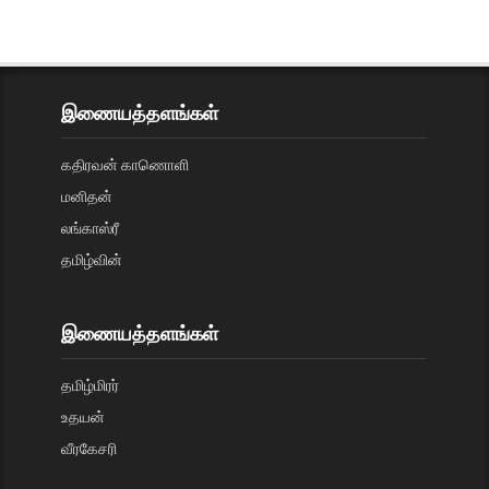
இணையத்தளங்கள்
கதிரவன் காணொளி
மனிதன்
லங்காஸ்ரீ
தமிழ்வின்
இணையத்தளங்கள்
தமிழ்மிரர்
உதயன்
வீரகேசரி