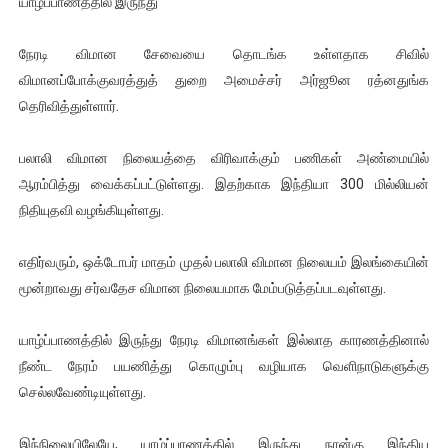
யாழ்ப்பாணத்தில் இருந்து
ஐ.நா முன்றலில் சீரற்ற காலநிலையிலும் தமிழின அழிப்பிற்கு நீதி க
நேரடி விமான சேவையை தொடங்க உள்ளதாக சிவில்
இளையராஜா – கமல் அவசர சந்திப்பு (படங்கள், விடியோ)
விமானப்போக்குவரத்துத் துறை அமைச்சர் அர்ஜூன ரத்னதுங்க
தெரிவித்துள்ளார்.
ஜனாதிபதி ஐக்கிய நாடுகளின் பொதுச் சபை கூட்டத்தில் இன்று 
பலாலி விமான நிலையத்தை விரிவாக்கும் பணிகள் அண்மையில்
32 CM விநோத கன்றுக்குட்டி! (வீடியோ)
ஆரம்பித்து வைக்கப்பட்டுள்ளது. இதற்காக இந்தியா 300 மில்லியன்
வலிமை தான் அஜித் திரைப்பயணத்திலே அதிக காலெக்ஷன் செய்த த
நிதியுதவி வழங்கியுள்ளது.
எதிர்வரும், ஒக்டோபர் மாதம் முதல் பலாலி விமான நிலையம் இலங்கையின்
மூன்றாவது சர்வதேச விமான நிலையமாக மேம்படுத்தப்படவுள்ளது.
யாழ்ப்பாணத்தில் இருந்து நேரடி விமானங்கள் இல்லாத காரணத்தினால்
நீண்ட நேரம் பயணித்து கொழும்பு வழியாக வெளிநாடுகளுக்கு
செல்லவேண்டியுள்ளது.
இந்நிலையிலேயே, யாழ்ப்பாணத்தில் இருந்து நான்கு இந்திய