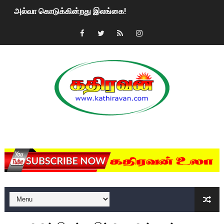
அல்வா கொடுக்கின்றது இலங்கை!
2ஆம் நாள் உக்ரைன் யுத்தம்!! எங்களைத் தனிமையில் விட்டுவிட்டுன
கதிரவன் வாசகர்களுக்கு இனிய பொங்கல் புத்தாண்டு நல்வாழ்த்
மகிந்த ராஜபக்சே பதவி விலக திட்டம்?
ரவுடி பேபிக்கு நடந்த தரமான சம்பவம்.. ஆபாச வீடியோக்களால் வ
காணாமல் போகும் பிள்ளையார்கள்!
MKRdezign
குண்டை தூக்கிப்போட்ட ஆய்வு…. இந்தியாவின் “கோவிஷீல்டு” தடுப
யாழில் தமிழின தலைவர் பிரபாகரனின் பிறந்தநாளை கொண்டாடிய
ஏர்போர்ட்டில் உதைத்த நபர் யார், என்ன நடந்தது?: உண்மையை ச
சீனா இலங்கையிடம் 8 மில்லியன் அமெரிக்க டொலர் நட்டஈடு கோர