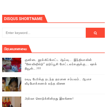
DISQUS SHORTNAME
பிரபலமானவை
குண்டை தூக்கிப்போட்ட ஆய்வு…. இந்தியாவின்
“கோவிஷீல்டு” தடுப்பூசி போட்டவர்களுக்கு…. ஷாக்
நியூஸ்….!!!!
ரவுடி பேபிக்கு நடந்த தரமான சம்பவம்.. ஆபாச
வீடியோக்களால் வந்த வினை
அல்வா கொடுக்கின்றது இலங்கை!