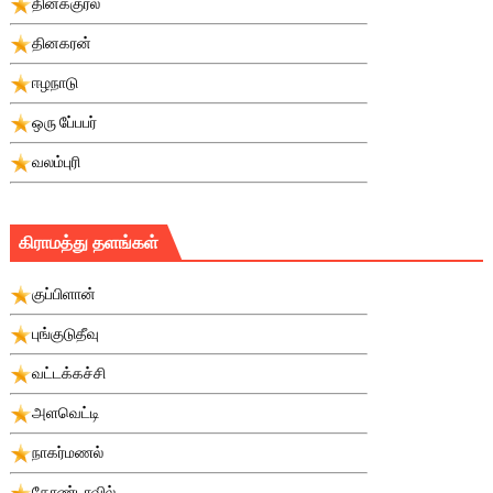
தினக்குரல்
தினகரன்
ஈழநாடு
ஒரு பே்பபர்
வலம்புரி
கிராமத்து தளங்கள்
குப்பிளான்
புங்குடுதீவு
வட்டக்கச்சி
அளவெட்டி
நாகர்மணல்
கோண்டாவில்