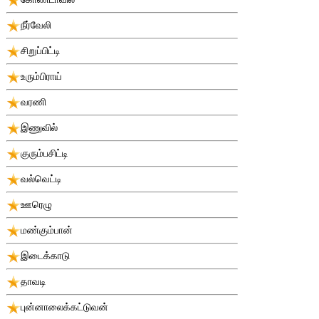
நீர்வேலி
சிறுப்பிட்டி
உரும்பிராய்
வரணி
இணுவில்
குரும்பசிட்டி
வல்வெட்டி
ஊரெழு
மண்கும்பான்
இடைக்காடு
தாவடி
புன்னாலைக்கட்டுவன்