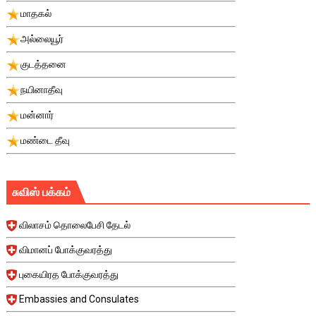
மாதகல்
அல்லையூர்
குடத்தனை
நயினாதீவு
மன்னார்
மண்டை தீவு
சுவிஸ் பக்கம்
விலாசம் தொலைபேசி தேடல்
விமானப் போக்குவரத்து
புகையிரத போக்குவரத்து
Embassies and Consulates