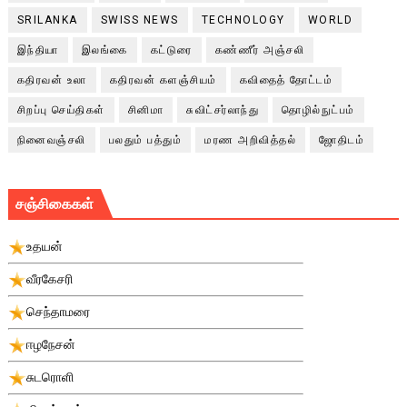
SRILANKA
SWISS NEWS
TECHNOLOGY
WORLD
இந்தியா
இலங்கை
கட்டுரை
கண்ணீர் அஞ்சலி
கதிரவன் உலா
கதிரவன் களஞ்சியம்
கவிதைத் தோட்டம்
சிறப்பு செய்திகள்
சினிமா
சுவிட்சர்லாந்து
தொழில்நுட்பம்
நினைவஞ்சலி
பலதும் பத்தும்
மரண அறிவித்தல்
ஜோதிடம்
சஞ்சிகைகள்
உதயன்
வீரகேசரி
செந்தாமரை
ஈழநேசன்
சுடரொளி