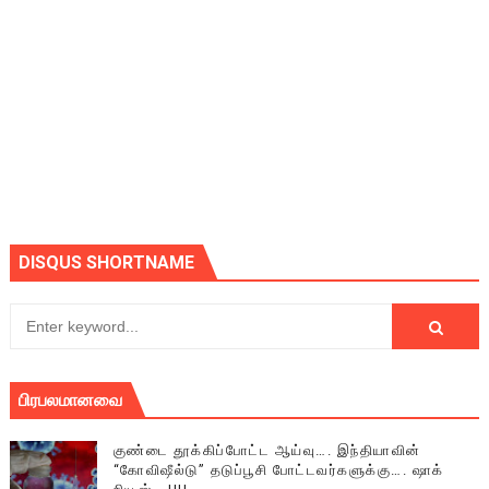
DISQUS SHORTNAME
பிரபலமானவை
குண்டை தூக்கிப்போட்ட ஆய்வு…. இந்தியாவின்
“கோவிஷீல்டு” தடுப்பூசி போட்டவர்களுக்கு…. ஷாக்