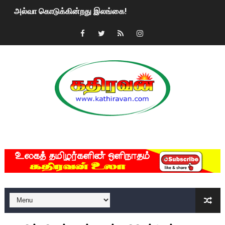
அல்வா கொடுக்கின்றது இலங்கை!
2ஆம் நாள் உக்ரைன் யுத்தம்!! எங்களைத் தனிமையில் விட்டுவிட்டுன
கதிரவன் வாசகர்களுக்கு இனிய பொங்கல் புத்தாண்டு நல்வாழ்த்
மகிந்த ராஜபக்சே பதவி விலக திட்டம்?
ரவுடி பேபிக்கு நடந்த தரமான சம்பவம்.. ஆபாச வீடியோக்களால் வ
காணாமல் போகும் பிள்ளையார்கள்!
MKRdezign
குண்டை தூக்கிப்போட்ட ஆய்வு…. இந்தியாவின் “கோவிஷீல்டு” தடுப
யாழில் தமிழின தலைவர் பிரபாகரனின் பிறந்தநாளை கொண்டாடிய
ஏர்போர்ட்டில் உதைத்த நபர் யார், என்ன நடந்தது?: உண்மையை ச
சீனா இலங்கையிடம் 8 மில்லியன் அமெரிக்க டொலர் நட்டஈடு கோர