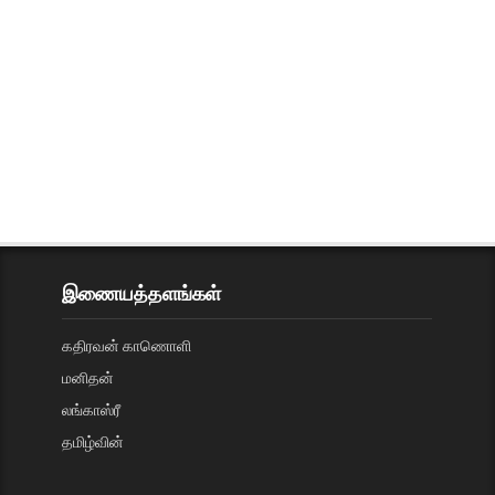
இணையத்தளங்கள்
கதிரவன் காணொளி
மனிதன்
லங்காஸ்ரீ
தமிழ்வின்