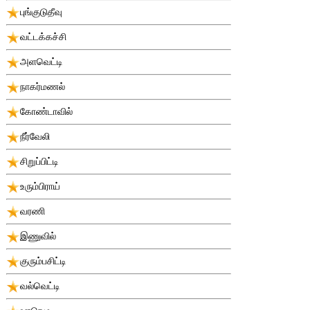
புங்குடுதீவு
வட்டக்கச்சி
அளவெட்டி
நாகர்மணல்
கோண்டாவில்
நீர்வேலி
சிறுப்பிட்டி
உரும்பிராய்
வரணி
இணுவில்
குரும்பசிட்டி
வல்வெட்டி