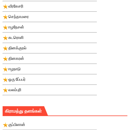
வீரகேசரி
செந்தாமரை
ஈழநேசன்
சுடரொளி
தினக்குரல்
தினகரன்
ஈழநாடு
ஒரு பே்பபர்
வலம்புரி
கிராமத்து தளங்கள்
குப்பிளான்