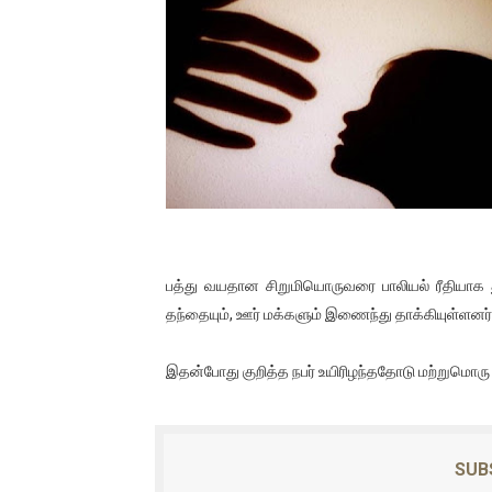
01/11/2021 Scotland ல் நடை
பாலச்சந்திரன் மற்றும் தன்னிடம
பிரிட்டனால் கடத்தப்படும் நிலை
வர்ராரு...வர்ராரு... அண்ணாத்த
கைது செய்யப்பட்ட இளைஞன் உயி
தடுப்பூசியை பெற்றுக் கொள்ளக்
பத்து வயதான சிறுமியொருவரை பாலியல் ரீதியாக து
தந்தையும், ஊர் மக்களும் இணைந்து தாக்கியுள்ளனர்
சிறுமியை பாலியல் வன்கொடும
இதன்போது குறித்த நபர் உயிரிழந்ததோடு மற்றுமொரு ந
பிரபல நடிகை தூக்கிட்டு தற்க
வடிவேலுவுக்கு நீதிமன்றம் விதித
SUB
தியாகதீபம் லெப்.கேணல் திலீபன