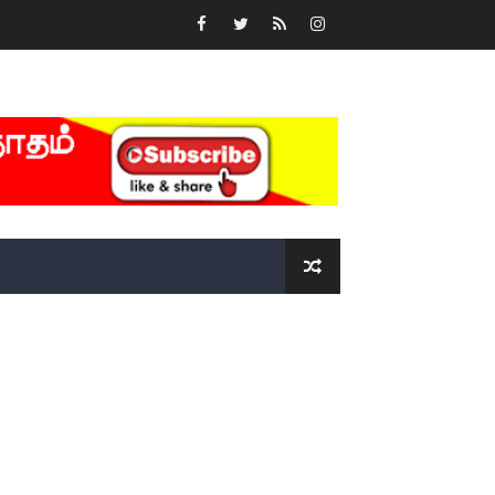
்….!!!!