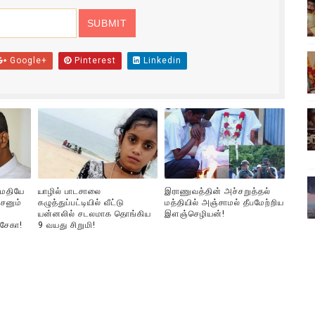
ிலும் தமிழின அழிப்பிற்கு நீதி கேட்டு நடைபெற்ற கவனயீர்ப்புப் போராட்
்பு (படங்கள், விடியோ)
Google+
Pinterest
Linkedin
ொதுச் சபை கூட்டத்தில் இன்று உரை
வீடியோ)
்திலே அதிக காலெக்ஷன் செய்த திரைப்படம் ! எங்கு தெரியுமா?
ுமதியே
யாழில் பாடசாலை
இராணுவத்தின் அச்சறுத்தல்
சனும்
கழுத்துப்பட்டியில் வீட்டு
மத்தியில் அஞ்சாமல் தீபமேற்றிய
யன்னலில் சடலமாக தொங்கிய
இளஞ்செழியன்!
்சேகா!
9 வயது சிறுமி!