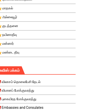
மாதகல்
அல்லையூர்
குடத்தனை
நயினாதீவு
மன்னார்
மண்டை தீவு
சுவிஸ் பக்கம்
விலாசம் தொலைபேசி தேடல்
விமானப் போக்குவரத்து
புகையிரத போக்குவரத்து
Embassies and Consulates