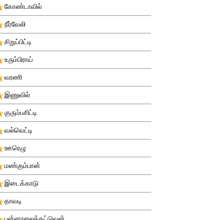
கோண்டாவில்
நீர்வேலி
சிறுப்பிட்டி
உரும்பிராய்
வரணி
இணுவில்
குரும்பசிட்டி
வல்வெட்டி
ஊரெழு
மண்கும்பான்
இடைக்காடு
தாவடி
புன்னாலைக்கட்டுவன்