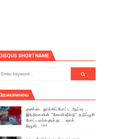
ோடு அழைக்கின்றோம்.
DISQUS SHORTNAME
பிரபலமானவை
குண்டை தூக்கிப்போட்ட ஆய்வு….
இந்தியாவின் “கோவிஷீல்டு” தடுப்பூசி
போட்டவர்களுக்கு…. ஷாக்
நியூஸ்….!!!!
் (செய்தியும்,படங்களும்..)