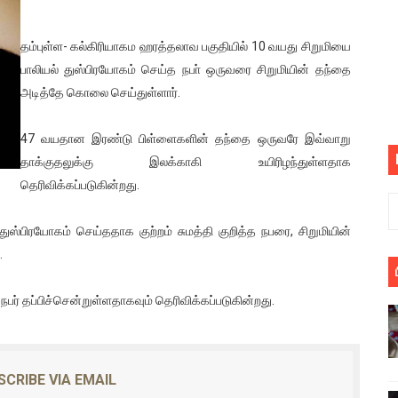
பெறும் கண்டனப் போராட்டத்திற்கு கலந்துகொள்ளுமாறு அன்புரிமைய
தம்புள்ள- கல்கிரியாகம ஹரத்தலாவ பகுதியில் 10 வயது சிறுமியை
் படித்த மாணவர்கள் தொடர்பில் நாடாளுமன்றத்தில் பகிரங்க கேள்வி
பாலியல் துஸ்பிரயோகம் செய்த நபா் ஒருவரை சிறுமியின் தந்தை
அடித்தே கொலை செய்துள்ளார்.
யில் இலங்கைத் தமிழ் குடும்பம்!! நடந்தது என்ன
47 வயதான இரண்டு பிள்ளைகளின் தந்தை ஒருவரே இவ்வாறு
 : ரஜினிக்காக இலங்கை பாடலாசிரியர் வெளியிட்ட...
தாக்குதலுக்கு இலக்காகி உயிரிழந்துள்ளதாக
ரிழப்பு - கொதித்தெழுந்த பிரதேசவாசிகள்!
தெரிவிக்கப்படுகின்றது.
 கூடிய இடங்கள்...
ஸ்பிரயோகம் செய்ததாக குற்றம் சுமத்தி குறித்த நபரை, சிறுமியின்
.
ை செய்த முதியவருக்கு வழங்கப்பட்ட தண்டனை
பர் தப்பிச்சென்றுள்ளதாகவும் தெரிவிக்கப்படுகின்றது.
ொலை!
்துள்ள அதிரடி உத்தரவு!
SCRIBE VIA EMAIL
், கேணல் சங்கர் ஆகியோரின் நினைவெழுச்சி நாள் - 26.09.2021 சுவிஸ