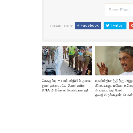
ஐ.நா முன்றலில் சீரற்ற காலநிலைய
இளையராஜா – கமல் அவசர சந்திப
Facebook
Twitter
SHARE THIS:
ஜனாதிபதி ஐக்கிய நாடுகளின் ப
32 CM விநோத கன்றுக்குட்டி! (
வலிமை தான் அஜித் திரைப்பயணத
கொழும்பு – டாம் வீதியில் தலை
மாவீரர்தினத்திற்கு அன
துண்டிக்கப்பட்ட பெண்ணின்
கிடையாது; மனோ கணே
DNA அறிக்கை வௌியானது!
அதைப்பற்றி பேசி
தவறிழைக்கிறார்: பொன