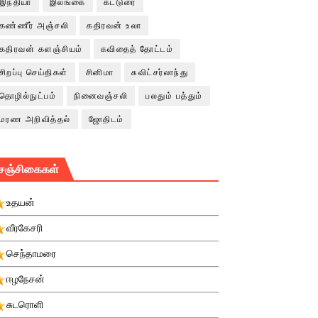
இந்தியா
இலங்கை
கட்டுரை
கண்ணீர் அஞ்சலி
கதிரவன் உலா
கதிரவன் களஞ்சியம்
கவிதைத் தோட்டம்
சிறப்பு செய்திகள்
சினிமா
சுவிட்சர்லாந்து
தொழில்நுட்பம்
நினைவஞ்சலி
பலதும் பத்தும்
மரண அறிவித்தல்
ஜோதிடம்
சஞ்சிகைகள்
உதயன்
வீரகேசரி
செந்தாமரை
ஈழநேசன்
சுடரொளி