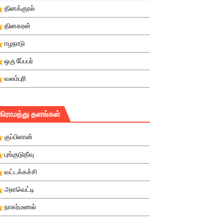
தினக்குரல்
தினகரன்
ஈழநாடு
ஒரு பே்பபர்
வலம்புரி
கிராமத்து தளங்கள்
குப்பிளான்
புங்குடுதீவு
வட்டக்கச்சி
அளவெட்டி
நாகர்மணல்