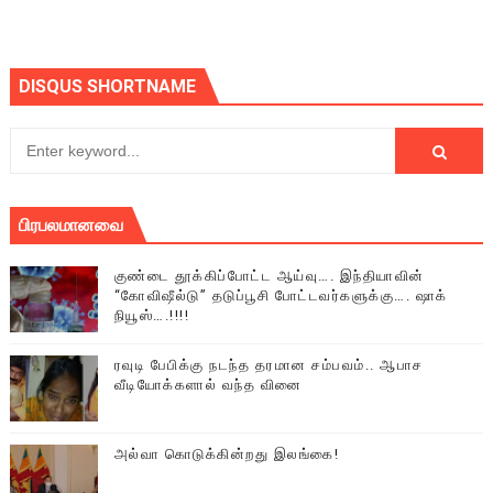
DISQUS SHORTNAME
பிரபலமானவை
குண்டை தூக்கிப்போட்ட ஆய்வு…. இந்தியாவின்
“கோவிஷீல்டு” தடுப்பூசி போட்டவர்களுக்கு…. ஷாக்
நியூஸ்….!!!!
ரவுடி பேபிக்கு நடந்த தரமான சம்பவம்.. ஆபாச
வீடியோக்களால் வந்த வினை
அல்வா கொடுக்கின்றது இலங்கை!