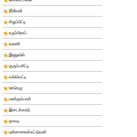
நீர்வேலி
சிறுப்பிட்டி
உரும்பிராய்
வரணி
இணுவில்
குரும்பசிட்டி
வல்வெட்டி
ஊரெழு
மண்கும்பான்
இடைக்காடு
தாவடி
புன்னாலைக்கட்டுவன்