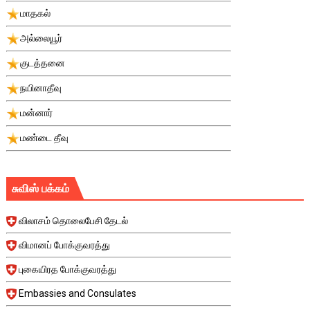
மாதகல்
அல்லையூர்
குடத்தனை
நயினாதீவு
மன்னார்
மண்டை தீவு
சுவிஸ் பக்கம்
விலாசம் தொலைபேசி தேடல்
விமானப் போக்குவரத்து
புகையிரத போக்குவரத்து
Embassies and Consulates