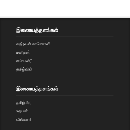
இணையத்தளங்கள்
கதிரவன் காணொளி
மனிதன்
லங்காஸ்ரீ
தமிழ்வின்
இணையத்தளங்கள்
தமிழ்மிரர்
உதயன்
வீரகேசரி