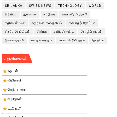
SRILANKA
SWISS NEWS
TECHNOLOGY
WORLD
இந்தியா
இலங்கை
கட்டுரை
கண்ணீர் அஞ்சலி
கதிரவன் உலா
கதிரவன் களஞ்சியம்
கவிதைத் தோட்டம்
சிறப்பு செய்திகள்
சினிமா
சுவிட்சர்லாந்து
தொழில்நுட்பம்
நினைவஞ்சலி
பலதும் பத்தும்
மரண அறிவித்தல்
ஜோதிடம்
சஞ்சிகைகள்
உதயன்
வீரகேசரி
செந்தாமரை
ஈழநேசன்
சுடரொளி