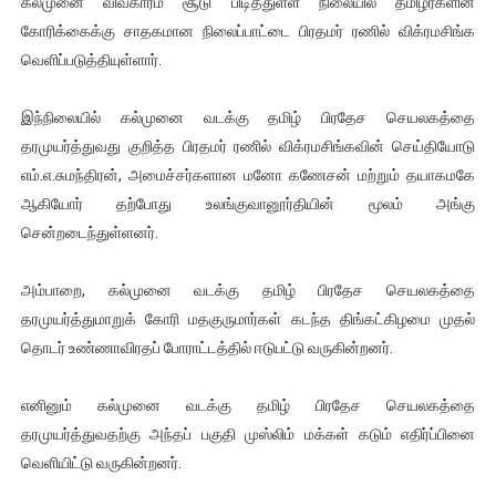
கல்முனை விவகாரம் சூடு பிடித்துள்ள நிலையில் தமிழர்களின்
ஐ.நா முன்றலில் சீரற்ற காலநிலையிலும் தமிழின அழிப்பிற்கு நீதி க
கோரிக்கைக்கு சாதகமான நிலைப்பாட்டை பிரதமர் ரணில் விக்ரமசிங்க
வெளிப்படுத்தியுள்ளார்.
இளையராஜா – கமல் அவசர சந்திப்பு (படங்கள், விடியோ)
இந்நிலையில் கல்முனை வடக்கு தமிழ் பிரதேச செயலகத்தை
ஜனாதிபதி ஐக்கிய நாடுகளின் பொதுச் சபை கூட்டத்தில் இன்று 
தரமுயர்த்துவது குறித்த பிரதமர் ரணில் விக்ரமசிங்கவின் செய்தியோடு
எம்.எ.சுமந்திரன், அமைச்சர்களான மனோ கணேசன் மற்றும் தயாகமகே
32 CM விநோத கன்றுக்குட்டி! (வீடியோ)
ஆகியோர் தற்போது உலங்குவானூர்தியின் மூலம் அங்கு
வலிமை தான் அஜித் திரைப்பயணத்திலே அதிக காலெக்ஷன் செய்த த
சென்றடைந்துள்ளனர்.
அம்பாறை, கல்முனை வடக்கு தமிழ் பிரதேச செயலகத்தை
தரமுயர்த்துமாறுக் கோரி மதகுருமார்கள் கடந்த திங்கட்கிழமை முதல்
தொடர் உண்ணாவிரதப் போராட்டத்தில் ஈடுபட்டு வருகின்றனர்.
எனினும் கல்முனை வடக்கு தமிழ் பிரதேச செயலகத்தை
தரமுயர்த்துவதற்கு அந்தப் பகுதி முஸ்லிம் மக்கள் கடும் எதிர்ப்பினை
வெளியிட்டு வருகின்றனர்.