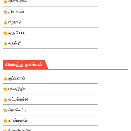
தினக்குரல்
தினகரன்
ஈழநாடு
ஒரு பே்பபர்
வலம்புரி
கிராமத்து தளங்கள்
குப்பிளான்
புங்குடுதீவு
வட்டக்கச்சி
அளவெட்டி
நாகர்மணல்
கோண்டாவில்