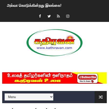
அல்வா கொடுக்கின்றது இலங்கை!
2ஆம் நாள் உக்ரைன் யுத்தம்!! எங்களைத் தனிமையில் விட்டுவிட்டுன
கதிரவன் வாசகர்களுக்கு இனிய பொங்கல் புத்தாண்டு நல்வாழ்த்
மகிந்த ராஜபக்சே பதவி விலக திட்டம்?
ரவுடி பேபிக்கு நடந்த தரமான சம்பவம்.. ஆபாச வீடியோக்களால் வ
காணாமல் போகும் பிள்ளையார்கள்!
MKRdezign
குண்டை தூக்கிப்போட்ட ஆய்வு…. இந்தியாவின் “கோவிஷீல்டு” தடுப
யாழில் தமிழின தலைவர் பிரபாகரனின் பிறந்தநாளை கொண்டாடிய
ஏர்போர்ட்டில் உதைத்த நபர் யார், என்ன நடந்தது?: உண்மையை ச
சீனா இலங்கையிடம் 8 மில்லியன் அமெரிக்க டொலர் நட்டஈடு கோர