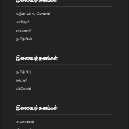
கதிரவன் காணொளி
மனிதன்
லங்காஸ்ரீ
தமிழ்வின்
இணையத்தளங்கள்
தமிழ்மிரர்
உதயன்
வீரகேசரி
இணையத்தளங்கள்
மாலை மலர்