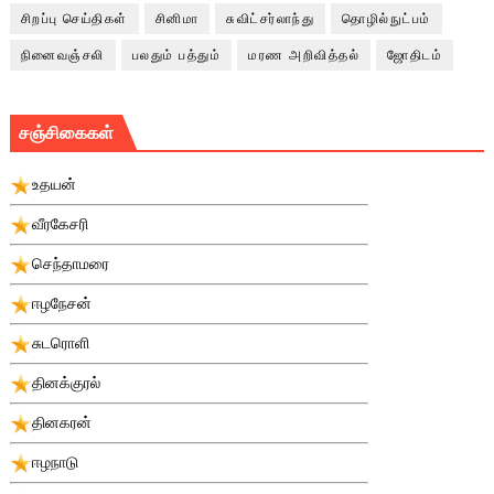
சிறப்பு செய்திகள்
சினிமா
சுவிட்சர்லாந்து
தொழில்நுட்பம்
நினைவஞ்சலி
பலதும் பத்தும்
மரண அறிவித்தல்
ஜோதிடம்
சஞ்சிகைகள்
உதயன்
வீரகேசரி
செந்தாமரை
ஈழநேசன்
சுடரொளி
தினக்குரல்
தினகரன்
ஈழநாடு