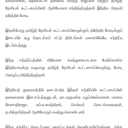
விக்ரமசிங்க, எதிர்க்கட்சி தலைவர் மகிந்த ராஜபக்ச மற்றும் தமிழ்த்
ஐ.நா முன்றலில் சீரற்ற காலநிலையிலும் தமிழின அழிப்பிற்கு நீதி க
தேசியக் கூட்டமைப்பினர் ஆகியோரை சந்தித்திருந்தார் இந்திய பிரதமர்
நரேந்திர மோடி.
இளையராஜா – கமல் அவசர சந்திப்பு (படங்கள், விடியோ)
இதன்போது தமிழ்த் தேசியக் கூட்டமைப்பினருக்கும், நரேந்திர மோடிக்கும்
ஜனாதிபதி ஐக்கிய நாடுகளின் பொதுச் சபை கூட்டத்தில் இன்று 
இடையில் ஏழு தொடக்கம் எட்டு நிமிடங்கள் வரையிலேயே சந்திப்பு
இடம்பெற்றது.
32 CM விநோத கன்றுக்குட்டி! (வீடியோ)
வலிமை தான் அஜித் திரைப்பயணத்திலே அதிக காலெக்ஷன் செய்த த
இந்த சந்தர்ப்பத்தில் விரிவான கலந்துரையாடலை மேற்கொள்ள
இந்தியாவுக்கு வருமாறு தமிழ்த் தேசியக் கூட்டமைப்பினருக்கு, மோடி
அழைப்பு விடுத்திருந்தார்.
இந்தியத் தூதரகத்தில் நடைபெற்ற இந்தச் சந்திப்பில் கூட்டமைப்பின்
தலைவரான இரா.சம்பந்தனுடன், நாடாளுமன்ற உறுப்பினர்களான மாவை
சேனாதிராஜா, எம்.ஏ.சுமந்திரன், செல்வம் அடைக்கலநாதன்,
த.சித்தார்த்தன் ஆகியோரும் கலந்து கொண்டனர்.
இந்த சந்திப்பு தொடர்பான புகைப்படங்கள் வெளியாகியிருந்தன. அந்த