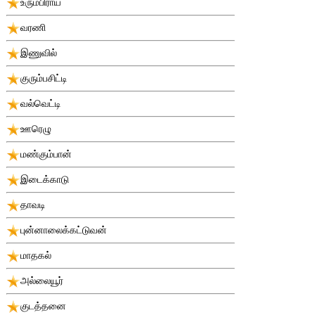
உரும்பிராய்
வரணி
இணுவில்
குரும்பசிட்டி
வல்வெட்டி
ஊரெழு
மண்கும்பான்
இடைக்காடு
தாவடி
புன்னாலைக்கட்டுவன்
மாதகல்
அல்லையூர்
குடத்தனை