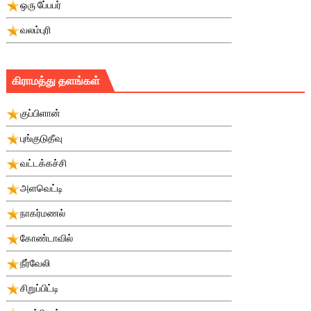
ஒரு பே்பபர்
வலம்புரி
கிராமத்து தளங்கள்
குப்பிளான்
புங்குடுதீவு
வட்டக்கச்சி
அளவெட்டி
நாகர்மணல்
கோண்டாவில்
நீர்வேலி
சிறுப்பிட்டி