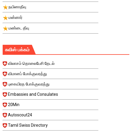
நயினாதீவு
மன்னார்
மண்டை தீவு
சுவிஸ் பக்கம்
விலாசம் தொலைபேசி தேடல்
விமானப் போக்குவரத்து
புகையிரத போக்குவரத்து
Embassies and Consulates
20Min
Autoscout24
Tamil Swiss Directory