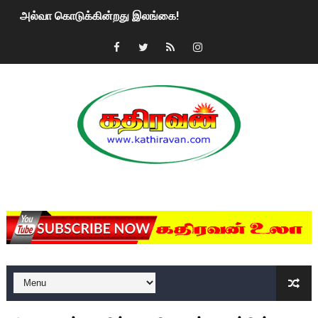
அல்வா கொடுக்கின்றது இலங்கை!
2ஆம் நாள் உக்ரைன் யுத்தம்!! எங்களைத் தனிமையில் விட்டுவிட்டுன
கதிரவன் வாசகர்களுக்கு இனிய பொங்கல் புத்தாண்டு நல்வாழ்த்
மகிந்த ராஜபக்சே பதவி விலக திட்டம்?
ரவுடி பேபிக்கு நடந்த தரமான சம்பவம்.. ஆபாச வீடியோக்களால் வ
காணாமல் போகும் பிள்ளையார்கள்!
MKRdezign
குண்டை தூக்கிப்போட்ட ஆய்வு…. இந்தியாவின் “கோவிஷீல்டு” தடுப
யாழில் தமிழின தலைவர் பிரபாகரனின் பிறந்தநாளை கொண்டாடிய
ஏர்போர்ட்டில் உதைத்த நபர் யார், என்ன நடந்தது?: உண்மையை ச
சீனா இலங்கையிடம் 8 மில்லியன் அமெரிக்க டொலர் நட்டஈடு கோர