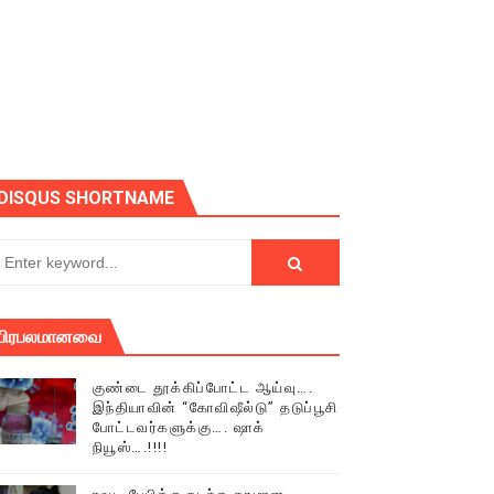
ோடு அழைக்கின்றோம்.
DISQUS SHORTNAME
பிரபலமானவை
குண்டை தூக்கிப்போட்ட ஆய்வு….
இந்தியாவின் “கோவிஷீல்டு” தடுப்பூசி
போட்டவர்களுக்கு…. ஷாக்
நியூஸ்….!!!!
் (செய்தியும்,படங்களும்..)