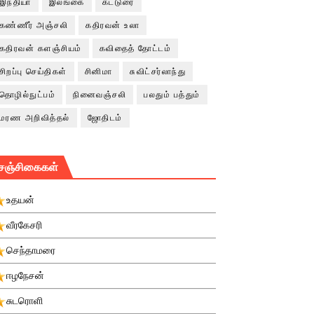
இந்தியா
இலங்கை
கட்டுரை
கண்ணீர் அஞ்சலி
கதிரவன் உலா
கதிரவன் களஞ்சியம்
கவிதைத் தோட்டம்
சிறப்பு செய்திகள்
சினிமா
சுவிட்சர்லாந்து
தொழில்நுட்பம்
நினைவஞ்சலி
பலதும் பத்தும்
மரண அறிவித்தல்
ஜோதிடம்
சஞ்சிகைகள்
உதயன்
வீரகேசரி
செந்தாமரை
ஈழநேசன்
சுடரொளி