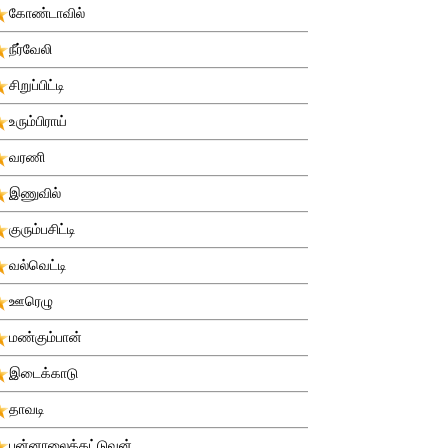
கோண்டாவில்
நீர்வேலி
சிறுப்பிட்டி
உரும்பிராய்
வரணி
இணுவில்
குரும்பசிட்டி
வல்வெட்டி
ஊரெழு
மண்கும்பான்
இடைக்காடு
தாவடி
புன்னாலைக்கட்டுவன்