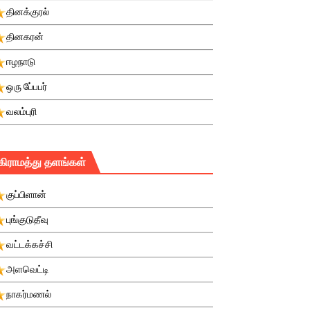
தினக்குரல்
தினகரன்
ஈழநாடு
ஒரு பே்பபர்
வலம்புரி
கிராமத்து தளங்கள்
குப்பிளான்
புங்குடுதீவு
வட்டக்கச்சி
அளவெட்டி
நாகர்மணல்