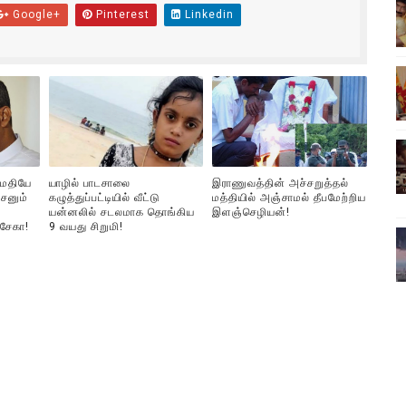
Google+
Pinterest
Linkedin
ிலும் தமிழின அழிப்பிற்கு நீதி கேட்டு நடைபெற்ற கவனயீர்ப்புப் போராட்
்பு (படங்கள், விடியோ)
ொதுச் சபை கூட்டத்தில் இன்று உரை
வீடியோ)
ுமதியே
யாழில் பாடசாலை
இராணுவத்தின் அச்சறுத்தல்
்திலே அதிக காலெக்ஷன் செய்த திரைப்படம் ! எங்கு தெரியுமா?
சனும்
கழுத்துப்பட்டியில் வீட்டு
மத்தியில் அஞ்சாமல் தீபமேற்றிய
யன்னலில் சடலமாக தொங்கிய
இளஞ்செழியன்!
்சேகா!
9 வயது சிறுமி!