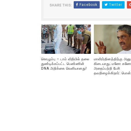
Facebook
Twitter
SHARE THIS:
ஐ.நா முன்றலில் சீரற்ற காலநிலைய
இளையராஜா – கமல் அவசர சந்திப
ஜனாதிபதி ஐக்கிய நாடுகளின் ப
32 CM விநோத கன்றுக்குட்டி! (
கொழும்பு – டாம் வீதியில் தலை
மாவீரர்தினத்திற்கு அன
வலிமை தான் அஜித் திரைப்பயணத
துண்டிக்கப்பட்ட பெண்ணின்
கிடையாது; மனோ கணே
DNA அறிக்கை வௌியானது!
அதைப்பற்றி பேசி
தவறிழைக்கிறார்: பொன