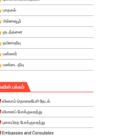
மாதகல்
அல்லையூர்
குடத்தனை
நயினாதீவு
மன்னார்
மண்டை தீவு
சுவிஸ் பக்கம்
விலாசம் தொலைபேசி தேடல்
விமானப் போக்குவரத்து
புகையிரத போக்குவரத்து
Embassies and Consulates