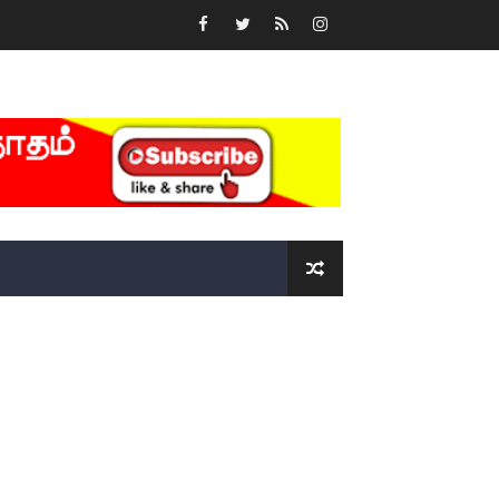
்….!!!!