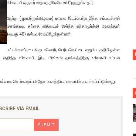
விவசாயி ஒருவர் ஸ்தலத்திலேயே உயிரிழந்துள்ளதார்.
பெறும் கண்டனப் போராட்டத்திற்கு கலந்துகொள்ளுமாறு அன்புரிமைய
நேற்று (ஞாயிற்றுக்கிழமை) மாலை இடம்பெற்ற இந்த சம்பவத்தில்
் படித்த மாணவர்கள் தொடர்பில் நாடாளுமன்றத்தில் பகிரங்க கேள்வி
செங்கலடி, சந்தை வீதியைச் சேர்ந்த சுந்தரமூர்த்தி ஆனந்தன்
(வயது 40) என்பவரே உயிரிழந்துள்ளார்.
யில் இலங்கைத் தமிழ் குடும்பம்!! நடந்தது என்ன
 : ரஜினிக்காக இலங்கை பாடலாசிரியர் வெளியிட்ட...
மட்டக்களப்பு– பங்குடாவெளி, பெரியவெட்டை எனும் பகுதியிலுள்ள
குறித்த விவசாயி, இடி, மின்னல் தாக்கத்திற்கு உள்ளாகி சம்பவ
ரிழப்பு - கொதித்தெழுந்த பிரதேசவாசிகள்!
 கூடிய இடங்கள்...
ைக்காக செங்கலடிப் பிரதேச வைத்தியசாலையில் வைக்கப்பட்டுள்ளது.
ை செய்த முதியவருக்கு வழங்கப்பட்ட தண்டனை
ொலை!
SCRIBE VIA EMAIL
்துள்ள அதிரடி உத்தரவு!
், கேணல் சங்கர் ஆகியோரின் நினைவெழுச்சி நாள் - 26.09.2021 சுவிஸ