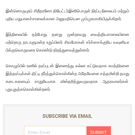
ஐ.நா முன்றலில் சீரற்ற காலநிலையிலும் தமிழின அழிப்பிற்கு நீதி க
இன்னொருபுறம் சிறீதரனோ தியேட்டர்இஎரிபொருள் நிரப்பு நிலையம் மற்றும்
புதிய மதுபானச்சாலைக்கான அனுமதியென மும்முரமாகியிருக்கிறார்.
இளையராஜா – கமல் அவசர சந்திப்பு (படங்கள், விடியோ)
இந்நிலையில் தற்போது தனது மூன்றாவது வைத்தியசாலையினை
ஜனாதிபதி ஐக்கிய நாடுகளின் பொதுச் சபை கூட்டத்தில் இன்று 
மற்றொரு நாடாளுமன்ற உறுப்பினர் சிவமோகன் சர்ச்சைக்குரிய வவுனியா
32 CM விநோத கன்றுக்குட்டி! (வீடியோ)
பிக்குவொருவரை கொண்டு திறந்துவைத்துள்ளார்.
வலிமை தான் அஜித் திரைப்பயணத்திலே அதிக காலெக்ஷன் செய்த த
கொழும்பில் ரணில் தரப்புடன் இணைந்து கல்லா கட்டுவதாக சுமந்திரனை
இத்தரப்புக்கள் திட்டி தீர்த்துக்கொள்கின்ற அதேவேளை சத்தமின்றி தமது
கடைகளையும் சாதுரியமாக விஸ்தரித்துவருவதாக ஆதரவாளர்கள்
புறுபுறுத்ககொள்கின்றனர்.
SUBSCRIBE VIA EMAIL