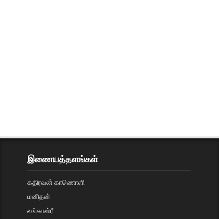
இணையத்தளங்கள்
கதிரவன் காணொளி
மனிதன்
லங்காஸ்ரீ