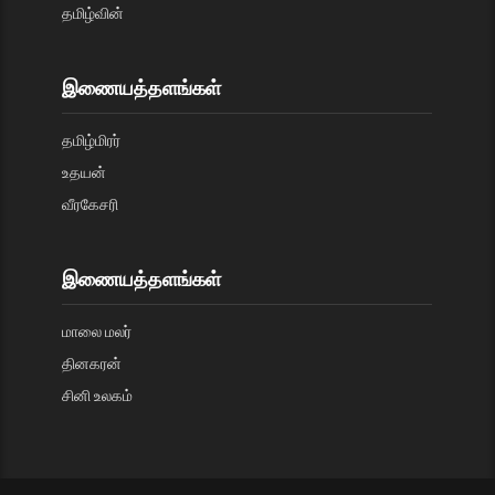
தமிழ்வின்
இணையத்தளங்கள்
தமிழ்மிரர்
உதயன்
வீரகேசரி
இணையத்தளங்கள்
மாலை மலர்
தினகரன்
சினி உலகம்