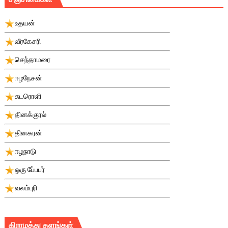
உதயன்
வீரகேசரி
செந்தாமரை
ஈழநேசன்
சுடரொளி
தினக்குரல்
தினகரன்
ஈழநாடு
ஒரு பே்பபர்
வலம்புரி
கிராமத்து தளங்கள்