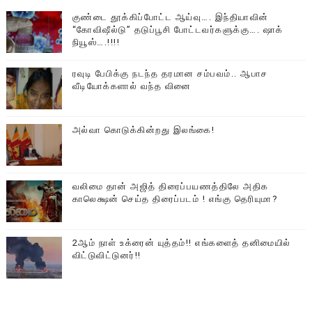
குண்டை தூக்கிப்போட்ட ஆய்வு…. இந்தியாவின்
“கோவிஷீல்டு” தடுப்பூசி போட்டவர்களுக்கு…. ஷாக்
நியூஸ்….!!!!
ரவுடி பேபிக்கு நடந்த தரமான சம்பவம்.. ஆபாச
வீடியோக்களால் வந்த வினை
அல்வா கொடுக்கின்றது இலங்கை!
வலிமை தான் அஜித் திரைப்பயணத்திலே அதிக
காலெக்ஷன் செய்த திரைப்படம் ! எங்கு தெரியுமா?
2ஆம் நாள் உக்ரைன் யுத்தம்!! எங்களைத் தனிமையில்
விட்டுவிட்டுனர்!!