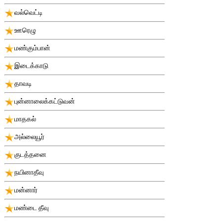
வல்வெட்டி
ஊரெழு
மண்கும்பான்
இடைக்காடு
தாவடி
புன்னாலைக்கட்டுவன்
மாதகல்
அல்லையூர்
குடத்தனை
நயினாதீவு
மன்னார்
மண்டை தீவு