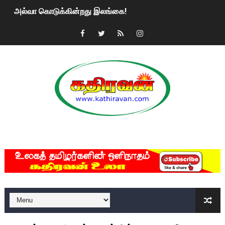
அல்வா கொடுக்கின்றது இலங்கை!
2ஆம் நாள் உக்ரைன் யுத்தம்!! எங்களைத் தனிமையில் விட்டுவிட்டுன
கதிரவன் வாசகர்களுக்கு இனிய பொங்கல் புத்தாண்டு நல்வாழ்த்
மகிந்த ராஜபக்சே பதவி விலக திட்டம்?
ரவுடி பேபிக்கு நடந்த தரமான சம்பவம்.. ஆபாச வீடியோக்களால் வ
காணாமல் போகும் பிள்ளையார்கள்!
MKRdezign
குண்டை தூக்கிப்போட்ட ஆய்வு…. இந்தியாவின் “கோவிஷீல்டு” தடுப
யாழில் தமிழின தலைவர் பிரபாகரனின் பிறந்தநாளை கொண்டாடிய
ஏர்போர்ட்டில் உதைத்த நபர் யார், என்ன நடந்தது?: உண்மையை ச
சீனா இலங்கையிடம் 8 மில்லியன் அமெரிக்க டொலர் நட்டஈடு கோர