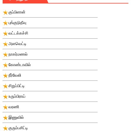
குப்பிளான்
புங்குடுதீவு
வட்டக்கச்சி
அளவெட்டி
நாகர்மணல்
கோண்டாவில்
நீர்வேலி
சிறுப்பிட்டி
உரும்பிராய்
வரணி
இணுவில்
குரும்பசிட்டி