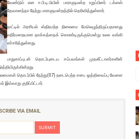
வேண்டும் என ஈ.பி.டி.பியின் பாராளுமன்ற உறுப்பினர் டக்ளஸ்
பெறும் கண்டனப் போராட்டத்திற்கு கலந்துகொள்ளுமாறு அன்புரிமைய
தேவானந்தா நேற்று பாராளுமன்றத்தில் தெரிவித்துள்ளார்.
் படித்த மாணவர்கள் தொடர்பில் நாடாளுமன்றத்தில் பகிரங்க கேள்வி
நாட்டில் அரசியல் ஸ்திரமற்ற நிலைமை மேலெழுந்திருப்பதானது
யில் இலங்கைத் தமிழ் குடும்பம்!! நடந்தது என்ன
எதிர்மறையான தாக்கத்தைக் கொண்டிருக்குமென்று உலக வங்கி
எச்சரித்துள்ளது.
 : ரஜினிக்காக இலங்கை பாடலாசிரியர் வெளியிட்ட...
பாதுகாப்புடன் தொடர்புடைய சம்பவங்கள் முதலீட்டாளர்களின்
ரிழப்பு - கொதித்தெழுந்த பிரதேசவாசிகள்!
ுத்தியிருக்கின்றது.
 கூடிய இடங்கள்...
நிலைமைகள் தொடர்பில் நேற்று(07) நடைபெற்ற சபை ஒத்திவைப்பு வேளை
இவ்வாறு குறிப்பிட்டார்.
ை செய்த முதியவருக்கு வழங்கப்பட்ட தண்டனை
ொலை!
SCRIBE VIA EMAIL
்துள்ள அதிரடி உத்தரவு!
், கேணல் சங்கர் ஆகியோரின் நினைவெழுச்சி நாள் - 26.09.2021 சுவிஸ