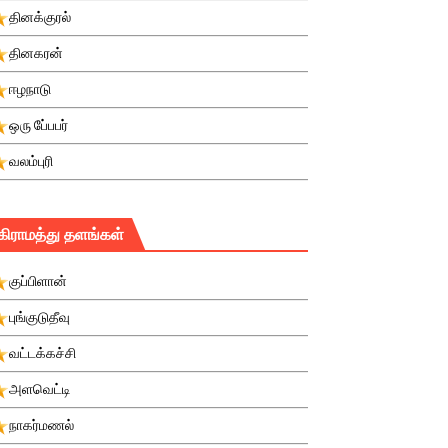
தினக்குரல்
தினகரன்
ஈழநாடு
ஒரு பே்பபர்
வலம்புரி
கிராமத்து தளங்கள்
குப்பிளான்
புங்குடுதீவு
வட்டக்கச்சி
அளவெட்டி
நாகர்மணல்