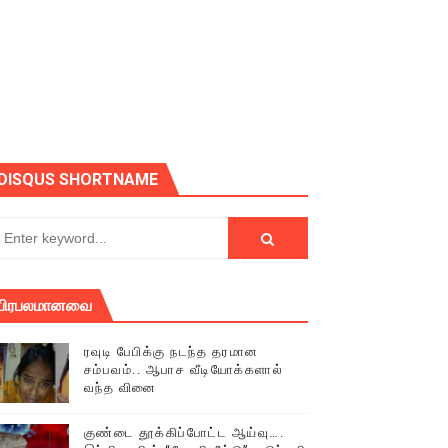
ோடு அழைக்கின்றோம்.
DISQUS SHORTNAME
பிரபலமானவை
ரவுடி பேபிக்கு நடந்த தரமான
சம்பவம்.. ஆபாச வீடியோக்களால்
வந்த வினை
் (செய்தியும்,படங்களும்..)
குண்டை தூக்கிப்போட்ட ஆய்வு….