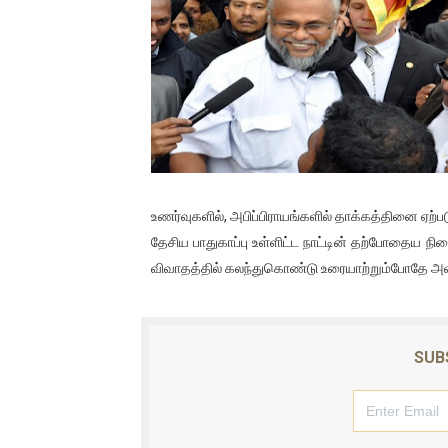
01/11/2021 Scotland ல் நடை
பாலச்சந்திரன் மற்றும் தன்னிடம
பிரிட்டனால் கடத்தப்படும் நிலை
வர்ராரு...வர்ராரு... அண்ணாத்த
கைது செய்யப்பட்ட இளைஞன் உயி
உணர்வுகளில், அபிப்பிராயங்களில் தாக்கத்தினை ஏற்பட
தடுப்பூசியை பெற்றுக் கொள்ளக்
தேசிய பாதுகாப்பு உள்ளிட்ட நாட்டின் தற்போதைய 
விவாதத்தில் கலந்துகொண்டு உரையாற்றும்போதே அவர் 
சிறுமியை பாலியல் வன்கொடும
பிரபல நடிகை தூக்கிட்டு தற்க
SUB
வடிவேலுவுக்கு நீதிமன்றம் விதித
தியாகதீபம் லெப்.கேணல் திலீபன