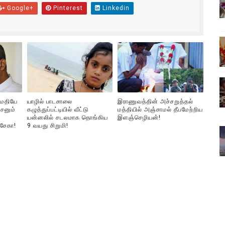
Google+
Pinterest
Linkedin
ிலும் தமிழின அழிப்பிற்கு நீதி கேட்டு நடைபெற்ற கவனயீர்ப்புப் போராட்
்பு (படங்கள், விடியோ)
ொதுச் சபை கூட்டத்தில் இன்று உரை
வீடியோ)
்திலே அதிக காலெக்ஷன் செய்த திரைப்படம் ! எங்கு தெரியுமா?
ுமதியே
யாழில் பாடசாலை
இராணுவத்தின் அச்சறுத்தல்
சனும்
கழுத்துப்பட்டியில் வீட்டு
மத்தியில் அஞ்சாமல் தீபமேற்றிய
யன்னலில் சடலமாக தொங்கிய
இளஞ்செழியன்!
ை!
்சேகா!
9 வயது சிறுமி!