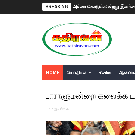
அல்வா கொடுக்கின்றது இலங்க
BREAKING
2ஆம் நாள் உக்ரைன் யுத்தம்!! எ
கதிரவன் வாசகர்களுக்கு இனிய 
மகிந்த ராஜபக்சே பதவி விலக தி
ரவுடி பேபிக்கு நடந்த தரமான ச
காணாமல் போகும் பிள்ளையார்க
HOME
செய்திகள்
சினிமா
ஆன்மிக
குண்டை தூக்கிப்போட்ட ஆய்வு…. 
பாராளுமன்றை கலைக்க டக
யாழில் தமிழின தலைவர் பிரபா
இலங்கை
ஏர்போர்ட்டில் உதைத்த நபர் ய
சீனா இலங்கையிடம் 8 மில்லியன