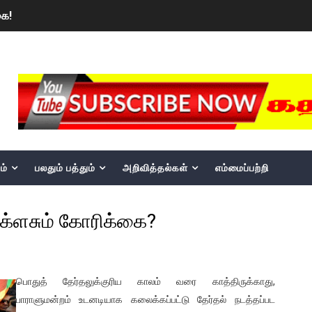
ை!
ங்களைத் தனிமையில் விட்டுவிட்டுனர்!!
MKRdezign
பொங்கல் புத்தாண்டு நல்வாழ்த்துகள்
ட்டம்?
ம்பவம்.. ஆபாச வீடியோக்களால் வந்த வினை
ள்!
ம்
பலதும் பத்தும்
அறிவித்தல்கள்
எம்மைப்பற்றி
இந்தியாவின் “கோவிஷீல்டு” தடுப்பூசி போட்டவர்களுக்கு…. ஷாக் நியூஸ
்ளசும் கோரிக்கை?
கரனின் பிறந்தநாளை கொண்டாடியுள்ளனர் பல்கலை மாணவர்கள்!
ார், என்ன நடந்தது?: உண்மையை சொன்ன விஜய் சேதுபதி
பொதுத் தேர்தலுக்குரிய காலம் வரை காத்திருக்காது,
் அமெரிக்க டொலர் நட்டஈடு கோரியுள்ளது
பாராளுமன்றம் உடனடியாக கலைக்கப்பட்டு தேர்தல் நடத்தப்பட