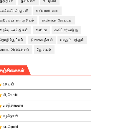
இந்தியா
இலங்கை
கட்டுரை
கண்ணீர் அஞ்சலி
கதிரவன் உலா
கதிரவன் களஞ்சியம்
கவிதைத் தோட்டம்
சிறப்பு செய்திகள்
சினிமா
சுவிட்சர்லாந்து
தொழில்நுட்பம்
நினைவஞ்சலி
பலதும் பத்தும்
மரண அறிவித்தல்
ஜோதிடம்
சஞ்சிகைகள்
உதயன்
வீரகேசரி
செந்தாமரை
ஈழநேசன்
சுடரொளி