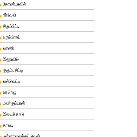
கோண்டாவில்
நீர்வேலி
சிறுப்பிட்டி
உரும்பிராய்
வரணி
இணுவில்
குரும்பசிட்டி
வல்வெட்டி
ஊரெழு
மண்கும்பான்
இடைக்காடு
தாவடி
புன்னாலைக்கட்டுவன்