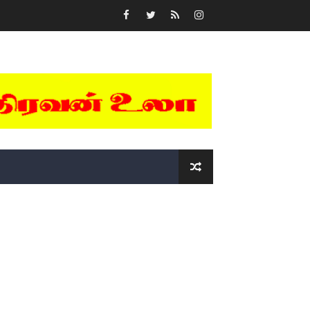
்….!!!!