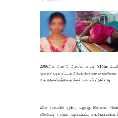
இலங்கை
01/11/2021 Scotland ல் நடை
பாலச்சந்திரன் மற்றும் தன்னிடம
பிரிட்டனால் கடத்தப்படும் நிலை
வர்ராரு...வர்ராரு... அண்ணாத்த
கைது செய்யப்பட்ட இளைஞன் உயி
தடுப்பூசியை பெற்றுக் கொள்ளக்
2006ஆம் ஆண்டு ஆகஸ்ட் மாதம் 31ஆம் திகதி
குற்றச்சாட்டில் சட்டமா அதிபர் திணைக்களத்தினால
சிறுமியை பாலியல் வன்கொடும
மேல் நீதிமன்றத்தில் தாக்கல் செய்யப்பட்டுள்ளது.
பிரபல நடிகை தூக்கிட்டு தற்க
வடிவேலுவுக்கு நீதிமன்றம் விதித
இந்த நிலையில் குறித்த வழக்கு இன்றைய தினம்
தியாகதீபம் லெப்.கேணல் திலீபன
ஹில்மிக்கு எதிராக வழங்கப்பட்ட சாட்சியங்களின் 