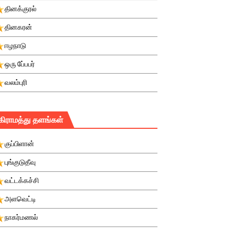
தினக்குரல்
தினகரன்
ஈழநாடு
ஒரு பே்பபர்
வலம்புரி
கிராமத்து தளங்கள்
குப்பிளான்
புங்குடுதீவு
வட்டக்கச்சி
அளவெட்டி
நாகர்மணல்