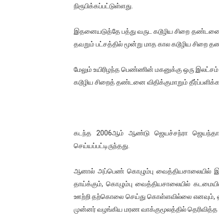
நிரூபிக்கப்பட்டுள்ளது.
ஐ.நா முன்றலில் சீரற்ற காலநிலைய
இதனையடுத்தே பத்து வருட கடூழிய சிறை தண்டனையு
இளையராஜா – கமல் அவசர சந்திப
தவறும் பட்சத்தில் மூன்று மாத கால கடூழிய சிறை தண
ஜனாதிபதி ஐக்கிய நாடுகளின் ப
மேலும் உயிரிழந்த பெண்ணின் மகனுக்கு ஒரு இலட்சம
32 CM விநோத கன்றுக்குட்டி! (
கடூழிய சிறைத் தண்டனை விதிக்குமாறும் தீர்ப்பளிக்கப
வலிமை தான் அஜித் திரைப்பயணத
கடந்த 2006ஆம் ஆண்டு ஜெயச்சந்ரா ஜெயந்த
செய்யப்பட்டிருந்தது.
ஆனால் அப்பெண் கொழும்பு வைத்தியசாலையில் இற
தாய்க்கும், கொழும்பு வைத்தியசாலையில் கடமைய
ஊற்றி தற்கொலை செய்து கொள்ளவில்லை எனவும், ஹ
முன்னர் வழங்கிய மரண வாக்குமூலத்தில் தெரிவித்த ப