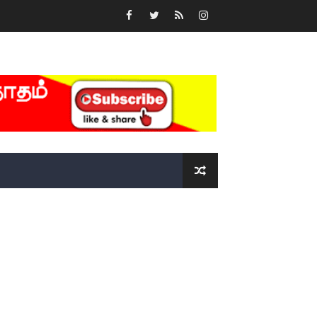
்….!!!!