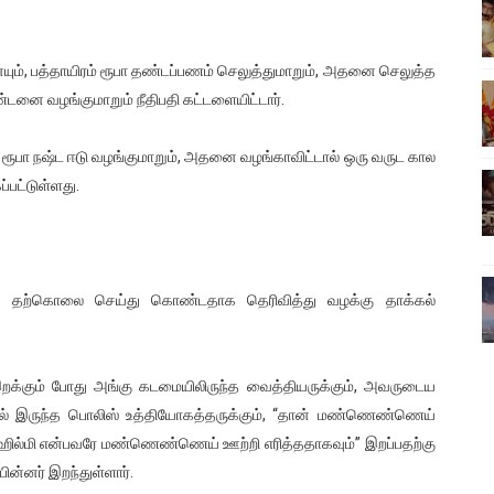
ிலும் தமிழின அழிப்பிற்கு நீதி கேட்டு நடைபெற்ற கவனயீர்ப்புப் போராட்
ம், பத்தாயிரம் ரூபா தண்டப்பணம் செலுத்துமாறும், அதனை செலுத்த
்பு (படங்கள், விடியோ)
்டனை வழங்குமாறும் நீதிபதி கட்டளையிட்டார்.
ொதுச் சபை கூட்டத்தில் இன்று உரை
் ரூபா நஷ்ட ஈடு வழங்குமாறும், அதனை வழங்காவிட்டால் ஒரு வருட கால
வீடியோ)
்பட்டுள்ளது.
்திலே அதிக காலெக்ஷன் செய்த திரைப்படம் ! எங்கு தெரியுமா?
ா தற்கொலை செய்து கொண்டதாக தெரிவித்து வழக்கு தாக்கல்
க்கும் போது அங்கு கடமையிலிருந்த வைத்தியருக்கும், அவருடைய
ில் இருந்த பொலிஸ் உத்தியோகத்தருக்கும், “தான் மண்ணெண்ணெய்
ில்மி என்பவரே மண்ணெண்ணெய் ஊற்றி எரித்ததாகவும்” இறப்பதற்கு
ின்னர் இறந்துள்ளார்.