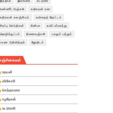
இந்தியா
இலங்கை
கட்டுரை
கண்ணீர் அஞ்சலி
கதிரவன் உலா
கதிரவன் களஞ்சியம்
கவிதைத் தோட்டம்
சிறப்பு செய்திகள்
சினிமா
சுவிட்சர்லாந்து
தொழில்நுட்பம்
நினைவஞ்சலி
பலதும் பத்தும்
மரண அறிவித்தல்
ஜோதிடம்
சஞ்சிகைகள்
உதயன்
வீரகேசரி
செந்தாமரை
ஈழநேசன்
சுடரொளி