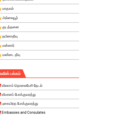
மாதகல்
அல்லையூர்
குடத்தனை
நயினாதீவு
மன்னார்
மண்டை தீவு
சுவிஸ் பக்கம்
விலாசம் தொலைபேசி தேடல்
விமானப் போக்குவரத்து
புகையிரத போக்குவரத்து
Embassies and Consulates