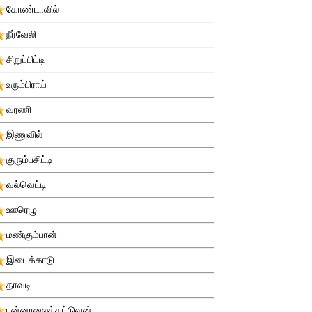
கோண்டாவில்
நீர்வேலி
சிறுப்பிட்டி
உரும்பிராய்
வரணி
இணுவில்
குரும்பசிட்டி
வல்வெட்டி
ஊரெழு
மண்கும்பான்
இடைக்காடு
தாவடி
புன்னாலைக்கட்டுவன்