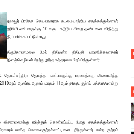
பெறும் கண்டனப் போராட்டத்திற்கு கலந்துகொள்ளுமாறு அன்புரிமைய
் படித்த மாணவர்கள் தொடர்பில் நாடாளுமன்றத்தில் பகிரங்க கேள்வி
ஏறாவூர் பிரதேச செயலாளராக கடமையாற்றிய சதக்கத்துல்லாஹ்
ஹில்மி என்பவருக்கு 10 வருட கடூழிய சிறை தண்டனை விதித்து
யில் இலங்கைத் தமிழ் குடும்பம்!! நடந்தது என்ன
தீர்ப்பளிக்கப்பட்டுள்ளது.
 : ரஜினிக்காக இலங்கை பாடலாசிரியர் வெளியிட்ட...
திருகோணமலை மேல் நீதிமன்ற நீதிபதி மாணிக்கவாசகர்
இளஞ்செழியன் நேற்று இந்த உத்தரவை பிறப்பித்துள்ளார்.
ரிழப்பு - கொதித்தெழுந்த பிரதேசவாசிகள்!
 கூடிய இடங்கள்...
 ஜெயச்சந்திரா ஜெயந்தா என்பவருக்கு மரணத்தை விளைவித்த
் 2018ஆம் ஆண்டு ஆறாம் மாதம் 11ஆம் திகதி குற்றப் பத்திரமொன்று
ை செய்த முதியவருக்கு வழங்கப்பட்ட தண்டனை
ொலை!
்துள்ள அதிரடி உத்தரவு!
 விசாரணைக்கு எடுத்துக் கொள்ளப்பட்ட போது சதக்கத்துல்லாஹ்
், கேணல் சங்கர் ஆகியோரின் நினைவெழுச்சி நாள் - 26.09.2021 சுவிஸ
பிரகாரம் மனித கொலைகுற்றச்சாட்டினை புரிந்துள்ளார் என்ற குற்றம்