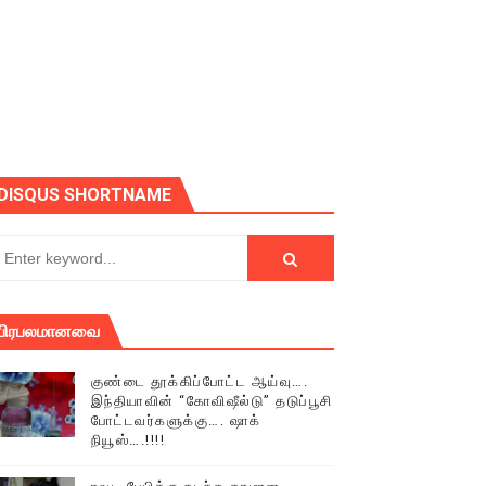
ோடு அழைக்கின்றோம்.
DISQUS SHORTNAME
பிரபலமானவை
குண்டை தூக்கிப்போட்ட ஆய்வு….
இந்தியாவின் “கோவிஷீல்டு” தடுப்பூசி
போட்டவர்களுக்கு…. ஷாக்
நியூஸ்….!!!!
் (செய்தியும்,படங்களும்..)