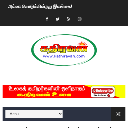
அல்வா கொடுக்கின்றது இலங்கை!
2ஆம் நாள் உக்ரைன் யுத்தம்!! எங்களைத் தனிமையில் விட்டுவிட்டுன
கதிரவன் வாசகர்களுக்கு இனிய பொங்கல் புத்தாண்டு நல்வாழ்த்
மகிந்த ராஜபக்சே பதவி விலக திட்டம்?
ரவுடி பேபிக்கு நடந்த தரமான சம்பவம்.. ஆபாச வீடியோக்களால் வ
காணாமல் போகும் பிள்ளையார்கள்!
MKRdezign
குண்டை தூக்கிப்போட்ட ஆய்வு…. இந்தியாவின் “கோவிஷீல்டு” தடுப
யாழில் தமிழின தலைவர் பிரபாகரனின் பிறந்தநாளை கொண்டாடிய
ஏர்போர்ட்டில் உதைத்த நபர் யார், என்ன நடந்தது?: உண்மையை ச
சீனா இலங்கையிடம் 8 மில்லியன் அமெரிக்க டொலர் நட்டஈடு கோர