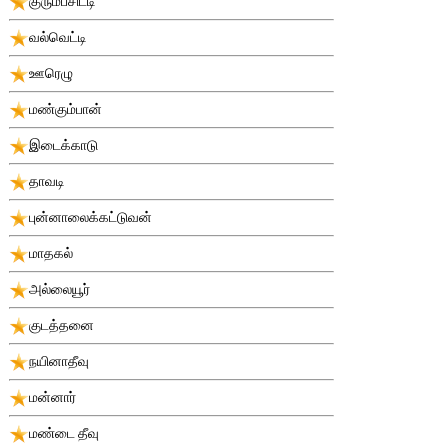
குரும்பசிட்டி
வல்வெட்டி
ஊரெழு
மண்கும்பான்
இடைக்காடு
தாவடி
புன்னாலைக்கட்டுவன்
மாதகல்
அல்லையூர்
குடத்தனை
நயினாதீவு
மன்னார்
மண்டை தீவு