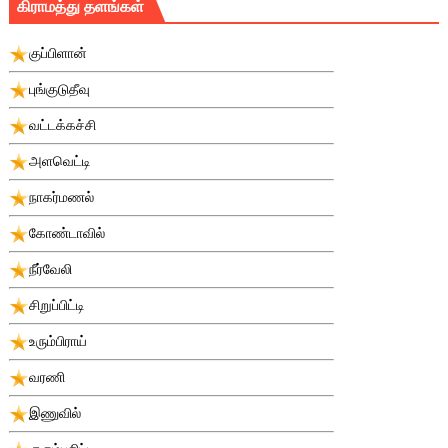
கிராமத்து தளங்கள்
குப்பிளான்
புங்குடுதீவு
வட்டக்கச்சி
அளவெட்டி
நாகர்மணல்
கோண்டாவில்
நீர்வேலி
சிறுப்பிட்டி
உரும்பிராய்
வரணி
இணுவில்