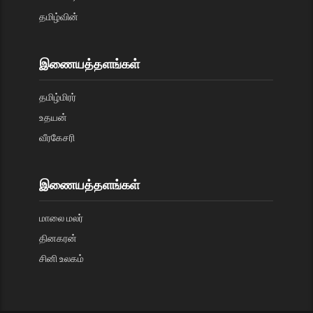
தமிழ்வின்
இணையத்தளங்கள்
தமிழ்மிரர்
உதயன்
வீரகேசரி
இணையத்தளங்கள்
மாலை மலர்
தினகரன்
சினி உலகம்