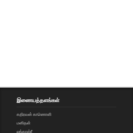
இணையத்தளங்கள்
கதிரவன் காணொளி
மனிதன்
லங்காஸ்ரீ