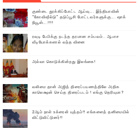
குண்டை தூக்கிப்போட்ட ஆய்வு…. இந்தியாவின்
“கோவிஷீல்டு” தடுப்பூசி போட்டவர்களுக்கு…. ஷாக்
நியூஸ்….!!!!
ரவுடி பேபிக்கு நடந்த தரமான சம்பவம்.. ஆபாச
வீடியோக்களால் வந்த வினை
அல்வா கொடுக்கின்றது இலங்கை!
வலிமை தான் அஜித் திரைப்பயணத்திலே அதிக
காலெக்ஷன் செய்த திரைப்படம் ! எங்கு தெரியுமா?
2ஆம் நாள் உக்ரைன் யுத்தம்!! எங்களைத் தனிமையில்
விட்டுவிட்டுனர்!!