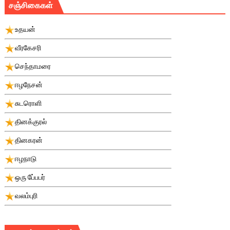
சஞ்சிகைகள்
உதயன்
வீரகேசரி
செந்தாமரை
ஈழநேசன்
சுடரொளி
தினக்குரல்
தினகரன்
ஈழநாடு
ஒரு பே்பபர்
வலம்புரி