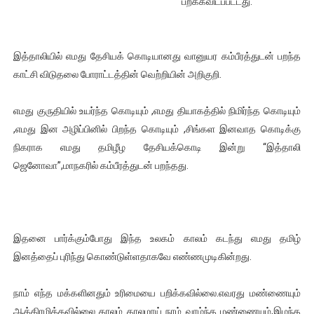
பறக்கவிடப்பட்டது.
ஐ.நா முன்றலில் சீரற்ற காலநிலையிலும் தமிழின அழிப்பிற்கு நீதி க
இளையராஜா – கமல் அவசர சந்திப்பு (படங்கள், விடியோ)
இத்தாலியில் எமது தேசியக் கொடியானது வானுயர கம்பீரத்துடன் பறந்த
காட்சி விடுதலை போராட்டத்தின் வெற்றியின் அறிகுறி.
ஜனாதிபதி ஐக்கிய நாடுகளின் பொதுச் சபை கூட்டத்தில் இன்று 
எமது குருதியில் உயர்ந்த கொடியும் ,எமது தியாகத்தில் நிமிர்ந்த கொடியும்
32 CM விநோத கன்றுக்குட்டி! (வீடியோ)
,எமது இன அழிப்பினில் பிறந்த கொடியும் ,சிங்கள இனவாத கொடிக்கு
வலிமை தான் அஜித் திரைப்பயணத்திலே அதிக காலெக்ஷன் செய்த த
நிகராக எமது தமிழீழ தேசியக்கொடி இன்று “இத்தாலி
ஜெனோவா”,மாநகரில் கம்பீரத்துடன் பறந்தது.
இதனை பார்க்கும்போது இந்த உலகம் காலம் கடந்து எமது தமிழ்
இனத்தைப் புரிந்து கொண்டுள்ளதாகவே எண்ணமுடிகின்றது.
நாம் எந்த மக்களினதும் உரிமையை பறிக்கவில்லை.எவரது மண்ணையும்
ஆக்கிரமிக்கவில்லை காலம் காலமாய் நாம் வாழ்ந்த மண்ணையும்,இழந்த