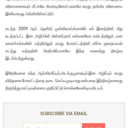
உரிமைகளையும் மீட்கவே போராடினோம்.உலகமே எமது தார்மீக உரிமையை
இனியாவது அங்கீகரிக்கட்டும்.
கடந்த 2009 ஆம் ஆண்டு முள்ளிவாய்க்காலில் எம் இனத்தின் மீது
நடத்தப்பட்ட இன அழிப்பின் பின்னர்,நாம் எவ்வளவோ கஸ்டத்திலும் ,மன
உளைச்சல்களின் மத்தியிலும் எமது போராட்டத்தின் வீச்சு குறையாமல்
கடந்து வந்ததின் பிரதிபலிப்பாகவே இந்த வரலாற்று நிகழ்வு
இடம்பெற்றுள்ளது.
இதேவேளை எந்த ஆக்கிரமிப்பும்,அடக்குமுறையும்,இன அழிப்பும் எமது
விடுதலை போராட்டத்தை தடை செய்யமுடியாது என்பதை இந்நிகழ்வானது
நிரூபித்து காட்டியுள்ளமை குறிப்பிட்டு சொல்லவேண்டியவிடயம்.
SUBSCRIBE VIA EMAIL