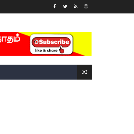
்….!!!!