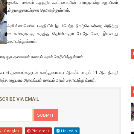
ஐக்கிள மக்கள் சுதந்திர கூட்டமைப்பின் பாராளுமன்ற உறுப்பினர்
பெறும் கண்டனப் போராட்டத்திற்கு கலந்துகொள்ளுமாறு அன்புரிமைய
பந்துல குணவர்தன தெரிவித்துள்ளார்.
் படித்த மாணவர்கள் தொடர்பில் நாடாளுமன்றத்தில் பகிரங்க கேள்வி
அவிஸ்ஸாவெல்ல பகுதியில் இடம்பெற்ற நிகழ்வொன்றை அடுத்து
ஊடகங்களுக்கு கருத்து தெரிவிக்கும் போதே அவர் இவ்வாறு
யில் இலங்கைத் தமிழ் குடும்பம்!! நடந்தது என்ன
தெரிவித்துள்ளார்.
 : ரஜினிக்காக இலங்கை பாடலாசிரியர் வெளியிட்ட...
காத ஒரு தலைவன் எனவும் அவர் தெரிவித்துள்ளார்.
ரிழப்பு - கொதித்தெழுந்த பிரதேசவாசிகள்!
 கட்சி தலைவர்களுடன் கலந்துரையாடி ஆகஸ்ட் மாதம் 11 ஆம் திகதி
 கூடிய இடங்கள்...
்த ராஜபக்ஷ அறிவிப்பார் எனவும் அவர் தெரிவித்துள்ளார்.
ை செய்த முதியவருக்கு வழங்கப்பட்ட தண்டனை
SCRIBE VIA EMAIL
ொலை!
்துள்ள அதிரடி உத்தரவு!
், கேணல் சங்கர் ஆகியோரின் நினைவெழுச்சி நாள் - 26.09.2021 சுவிஸ
Google+
Pinterest
Linkedin