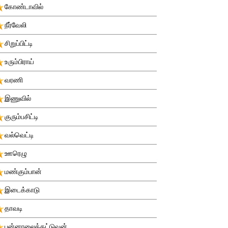
கோண்டாவில்
நீர்வேலி
சிறுப்பிட்டி
உரும்பிராய்
வரணி
இணுவில்
குரும்பசிட்டி
வல்வெட்டி
ஊரெழு
மண்கும்பான்
இடைக்காடு
தாவடி
புன்னாலைக்கட்டுவன்