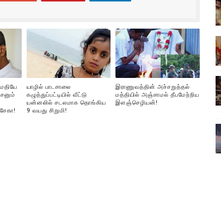
ிலும் தமிழின அழிப்பிற்கு நீதி கேட்டு நடைபெற்ற கவனயீர்ப்புப் போராட்
்பு (படங்கள், விடியோ)
ொதுச் சபை கூட்டத்தில் இன்று உரை
வீடியோ)
ுமதியே
யாழில் பாடசாலை
இராணுவத்தின் அச்சறுத்தல்
சனும்
கழுத்துப்பட்டியில் வீட்டு
மத்தியில் அஞ்சாமல் தீபமேற்றிய
்திலே அதிக காலெக்ஷன் செய்த திரைப்படம் ! எங்கு தெரியுமா?
யன்னலில் சடலமாக தொங்கிய
இளஞ்செழியன்!
்சேகா!
9 வயது சிறுமி!