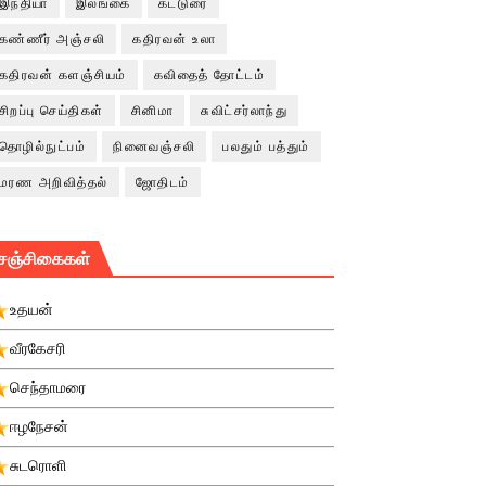
இந்தியா
இலங்கை
கட்டுரை
கண்ணீர் அஞ்சலி
கதிரவன் உலா
கதிரவன் களஞ்சியம்
கவிதைத் தோட்டம்
சிறப்பு செய்திகள்
சினிமா
சுவிட்சர்லாந்து
தொழில்நுட்பம்
நினைவஞ்சலி
பலதும் பத்தும்
மரண அறிவித்தல்
ஜோதிடம்
சஞ்சிகைகள்
உதயன்
வீரகேசரி
செந்தாமரை
ஈழநேசன்
சுடரொளி