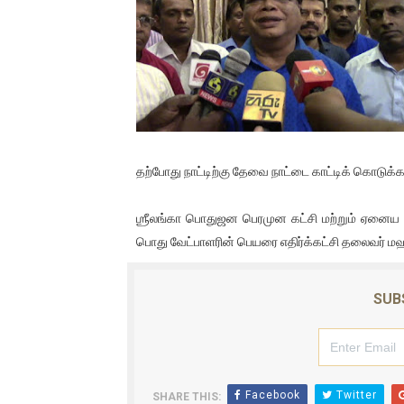
01/11/2021 Scotland ல் நடை
பாலச்சந்திரன் மற்றும் தன்னிடம
பிரிட்டனால் கடத்தப்படும் நிலை
வர்ராரு...வர்ராரு... அண்ணாத்த
தற்போது நாட்டிற்கு தேவை நாட்டை காட்டிக் கொடுக்
கைது செய்யப்பட்ட இளைஞன் உயி
ஶ்ரீலங்கா பொதுஜன பெரமுன கட்சி மற்றும் ஏனைய
தடுப்பூசியை பெற்றுக் கொள்ளக்
பொது வேட்பாளரின் பெயரை எதிர்க்கட்சி தலைவர் மஹிந
சிறுமியை பாலியல் வன்கொடும
SUB
பிரபல நடிகை தூக்கிட்டு தற்க
வடிவேலுவுக்கு நீதிமன்றம் விதித
தியாகதீபம் லெப்.கேணல் திலீபன
Facebook
Twitter
SHARE THIS: