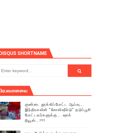
ோடு அழைக்கின்றோம்.
DISQUS SHORTNAME
பிரபலமானவை
குண்டை தூக்கிப்போட்ட ஆய்வு….
இந்தியாவின் “கோவிஷீல்டு” தடுப்பூசி
போட்டவர்களுக்கு…. ஷாக்
நியூஸ்….!!!!
் (செய்தியும்,படங்களும்..)