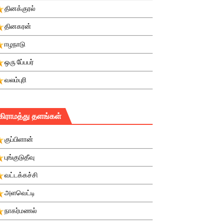
தினக்குரல்
தினகரன்
ஈழநாடு
ஒரு பே்பபர்
வலம்புரி
கிராமத்து தளங்கள்
குப்பிளான்
புங்குடுதீவு
வட்டக்கச்சி
அளவெட்டி
நாகர்மணல்