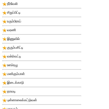
நீர்வேலி
சிறுப்பிட்டி
உரும்பிராய்
வரணி
இணுவில்
குரும்பசிட்டி
வல்வெட்டி
ஊரெழு
மண்கும்பான்
இடைக்காடு
தாவடி
புன்னாலைக்கட்டுவன்
மாதகல்