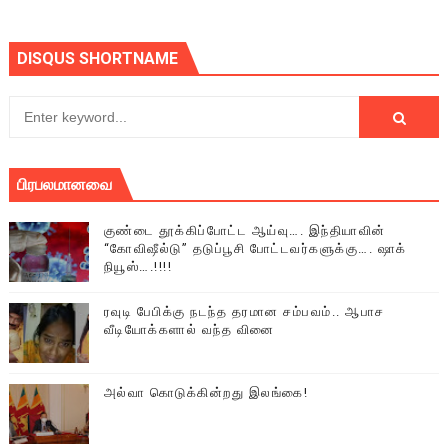
DISQUS SHORTNAME
பிரபலமானவை
குண்டை தூக்கிப்போட்ட ஆய்வு…. இந்தியாவின்
“கோவிஷீல்டு” தடுப்பூசி போட்டவர்களுக்கு…. ஷாக்
நியூஸ்….!!!!
ரவுடி பேபிக்கு நடந்த தரமான சம்பவம்.. ஆபாச
வீடியோக்களால் வந்த வினை
அல்வா கொடுக்கின்றது இலங்கை!