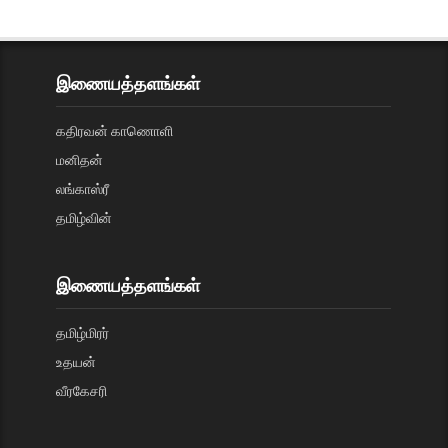
இணையத்தளங்கள்
கதிரவன் காணொளி
மனிதன்
லங்காஸ்ரீ
தமிழ்வின்
இணையத்தளங்கள்
தமிழ்மிரர்
உதயன்
வீரகேசரி