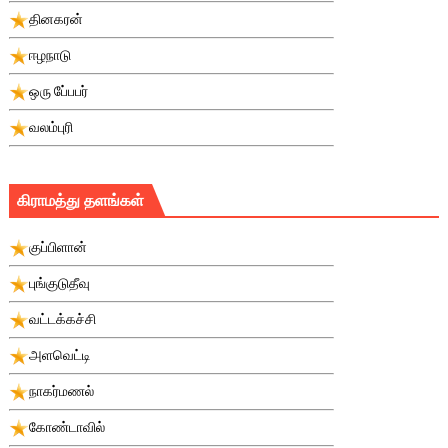
தினகரன்
ஈழநாடு
ஒரு பே்பபர்
வலம்புரி
கிராமத்து தளங்கள்
குப்பிளான்
புங்குடுதீவு
வட்டக்கச்சி
அளவெட்டி
நாகர்மணல்
கோண்டாவில்