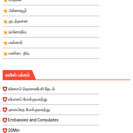
அல்லையூர்
குடத்தனை
நயினாதீவு
மன்னார்
மண்டை தீவு
சுவிஸ் பக்கம்
விலாசம் தொலைபேசி தேடல்
விமானப் போக்குவரத்து
புகையிரத போக்குவரத்து
Embassies and Consulates
20Min