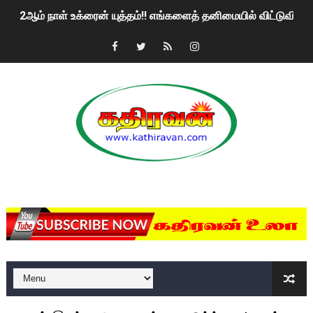
2ஆம் நாள் உக்ரைன் யுத்தம்!! எங்களைத் தனிமையில் விட்டுவிட்டுன
கதிரவன் வாசகர்களுக்கு இனிய பொங்கல் புத்தாண்டு நல்வாழ்த்
மகிந்த ராஜபக்சே பதவி விலக திட்டம்?
ரவுடி பேபிக்கு நடந்த தரமான சம்பவம்.. ஆபாச வீடியோக்களால் வ
காணாமல் போகும் பிள்ளையார்கள்!
குண்டை தூக்கிப்போட்ட ஆய்வு…. இந்தியாவின் “கோவிஷீல்டு” தடுப
MKRdezign
யாழில் தமிழின தலைவர் பிரபாகரனின் பிறந்தநாளை கொண்டாடிய
ஏர்போர்ட்டில் உதைத்த நபர் யார், என்ன நடந்தது?: உண்மையை ச
சீனா இலங்கையிடம் 8 மில்லியன் அமெரிக்க டொலர் நட்டஈடு கோர
01/11/2021 Scotland ல் நடைபெறும் கண்டனப் போராட்டத்திற