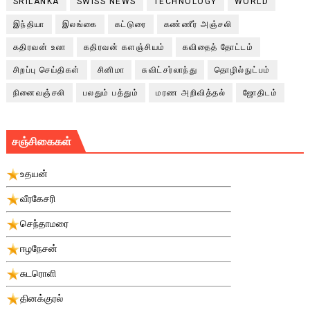
SRILANKA
SWISS NEWS
TECHNOLOGY
WORLD
இந்தியா
இலங்கை
கட்டுரை
கண்ணீர் அஞ்சலி
கதிரவன் உலா
கதிரவன் களஞ்சியம்
கவிதைத் தோட்டம்
சிறப்பு செய்திகள்
சினிமா
சுவிட்சர்லாந்து
தொழில்நுட்பம்
நினைவஞ்சலி
பலதும் பத்தும்
மரண அறிவித்தல்
ஜோதிடம்
சஞ்சிகைகள்
உதயன்
வீரகேசரி
செந்தாமரை
ஈழநேசன்
சுடரொளி
தினக்குரல்