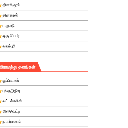
தினக்குரல்
தினகரன்
ஈழநாடு
ஒரு பே்பபர்
வலம்புரி
கிராமத்து தளங்கள்
குப்பிளான்
புங்குடுதீவு
வட்டக்கச்சி
அளவெட்டி
நாகர்மணல்