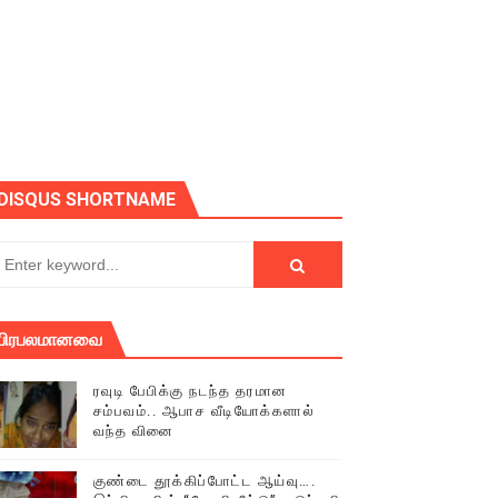
ோடு அழைக்கின்றோம்.
DISQUS SHORTNAME
பிரபலமானவை
ரவுடி பேபிக்கு நடந்த தரமான
சம்பவம்.. ஆபாச வீடியோக்களால்
வந்த வினை
் (செய்தியும்,படங்களும்..)
குண்டை தூக்கிப்போட்ட ஆய்வு….