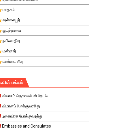
மாதகல்
அல்லையூர்
குடத்தனை
நயினாதீவு
மன்னார்
மண்டை தீவு
சுவிஸ் பக்கம்
விலாசம் தொலைபேசி தேடல்
விமானப் போக்குவரத்து
புகையிரத போக்குவரத்து
Embassies and Consulates