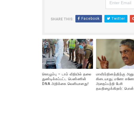
Facebook
Twitter
SHARE THIS:
கொழும்பு – டாம் வீதியில் தலை
மாவீரர்தினத்திற்கு அன
துண்டிக்கப்பட்ட பெண்ணின்
கிடையாது; மனோ கணே
DNA அறிக்கை வௌியானது!
அதைப்பற்றி பேசி
தவறிழைக்கிறார்: பொன