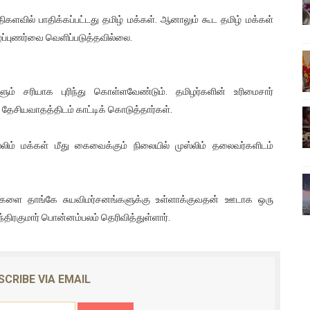
ிலும் தமிழின அழிப்பிற்கு நீதி கேட்டு நடைபெற்ற கவனயீர்ப்புப் போராட்
களவில் பாதிக்கப்பட்டது தமிழ் மக்கள். ஆனாலும் கூட தமிழ் மக்கள்
ாழ்ப்புணர்வை வெளிப்படுத்தவில்லை.
்பு (படங்கள், விடியோ)
ொதுச் சபை கூட்டத்தில் இன்று உரை
ம் சரியாக புரிந்து கொள்ளவேண்டும். தமிழர்களின் உரிமைசார்
ேசியவாதத்திடம் காட்டிக் கொடுத்தார்கள்.
வீடியோ)
்திலே அதிக காலெக்ஷன் செய்த திரைப்படம் ! எங்கு தெரியுமா?
் மக்கள் மீது கைவைக்கும் நிலையில் முஸ்லிம் தலைவர்களிடம்
 தங்களை தாங்கே சுயவிமர்சனங்களுக்கு உள்ளாக்குவதன் ஊடாக ஒரு
ிரகுமார் பொன்னம்பலம் தெரிவித்துள்ளார்.
SCRIBE VIA EMAIL