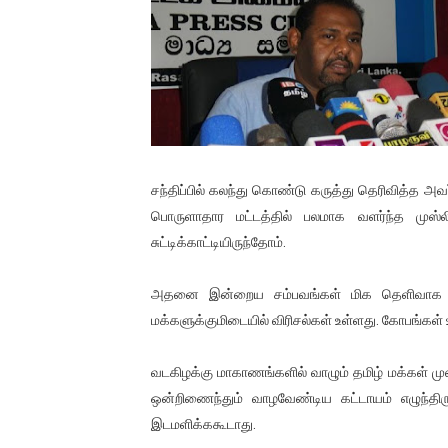
01/11/2021 Scotland ல் நடை
பாலச்சந்திரன் மற்றும் தன்னிடம
பிரிட்டனால் கடத்தப்படும் நிலை
வர்ராரு...வர்ராரு... அண்ணாத்த
சந்திப்பில் கலந்து கொண்டு கருத்து தெரிவித்த அ
கைது செய்யப்பட்ட இளைஞன் உயி
பொருளாதார மட்டத்தில் பலமாக வளர்ந்த முஸ்ல
சுட்டிக்காட்டியிருந்தோம்.
தடுப்பூசியை பெற்றுக் கொள்ளக்
சிறுமியை பாலியல் வன்கொடும
அதனை இன்றைய சம்பவங்கள் மிக தெளிவாக அடிக்க
மக்களுக்குமிடையில் விரிசல்கள் உள்ளது. கோபங்கள் 
பிரபல நடிகை தூக்கிட்டு தற்க
வடகிழக்கு மாகாணங்களில் வாழும் தமிழ் மக்கள் முஸ
வடிவேலுவுக்கு நீதிமன்றம் விதித
ஒன்றிணைந்தும் வாழவேண்டிய கட்டாயம் எழுந்திருக
இடமளிக்ககூடாது.
தியாகதீபம் லெப்.கேணல் திலீபன