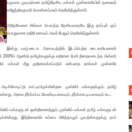
உருவாக முடியுமென தமிழ்தேசிய மக்கள் முன்னணியின் தலைவர்
பெறும் கண்டனப் போராட்டத்திற்கு கலந்துகொள்ளுமாறு அன்புரிமைய
கஜேந்திரகுமார் பொன்னம்பலம் தெரிவித்துள்ளார்.
் படித்த மாணவர்கள் தொடர்பில் நாடாளுமன்றத்தில் பகிரங்க கேள்வி
அதேவேளை சிங்கள பௌத்த தேசியவாதமே இரு தரப்புக் கும்
பொதுவான எதிரி எனவும் அவர் மேலும் தெரிவித்துள்ளார்.
யில் இலங்கைத் தமிழ் குடும்பம்!! நடந்தது என்ன
 : ரஜினிக்காக இலங்கை பாடலாசிரியர் வெளியிட்ட...
இன்று யாழ்.ஊடக அமையத்தில் இடம்பெற்ற ஊடகவியலாளர்
வர் 2009ம் ஆண்டு தமிழர்களுக்கு எதிரான போர் நிறைவடைந்த பின்னர்
ரிழப்பு - கொதித்தெழுந்த பிரதேசவாசிகள்!
ிம் மக்கள் மீது குறிவைக்கப்படும் என்பதை நாங்கள் முன்னரே
 கூடிய இடங்கள்...
ை செய்த முதியவருக்கு வழங்கப்பட்ட தண்டனை
ோடிட்டு காட்டியிருக்கின்றன. முஸ்லிம் மக்களுக்கும், தமிழ்
உள்ளது. அவை தீர்க்கப்படவேண்டியவையும், தீர்க்ககூடியவையும் கூட.
ொலை!
்லிம் மக்களுடன் ஒன்றிணைந்தும், முஸ்லிம் மக்கள் தமிழ் மக்களுடன்
்துள்ள அதிரடி உத்தரவு!
்கின்றது. இந்நிலையில் எம்மை பிரித்தாழும் முயற்சிகளுக்கு நாம்
், கேணல் சங்கர் ஆகியோரின் நினைவெழுச்சி நாள் - 26.09.2021 சுவிஸ