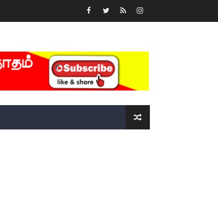
்….!!!!