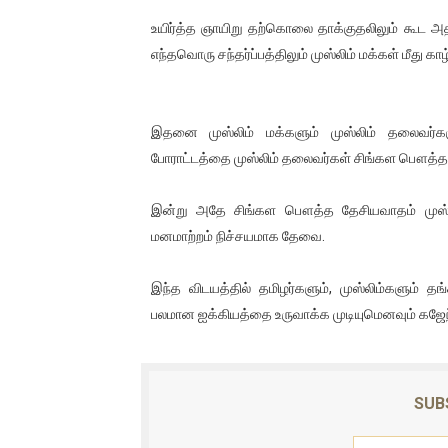
ஐ.நா முன்றலில் சீரற்ற காலநிலைய
உயிர்த்த ஞாயிறு தற்கொலை தாக்குதலிலும் கூட அதி
எந்தவொரு சந்தர்ப்பத்திலும் முஸ்லிம் மக்கள் மீது க
இளையராஜா – கமல் அவசர சந்திப
ஜனாதிபதி ஐக்கிய நாடுகளின் ப
இதனை முஸ்லிம் மக்களும் முஸ்லிம் தலைவர்களு
போராட்டத்தை முஸ்லிம் தலைவர்கள் சிங்கள பௌத்த த
32 CM விநோத கன்றுக்குட்டி! (
வலிமை தான் அஜித் திரைப்பயணத
இன்று அதே சிங்கள பௌத்த தேசியவாதம் முஸ்லிம
மனமாற்றம் நிச்சயமாக தேவை.
இந்த விடயத்தில் தமிழர்களும், முஸ்லிம்களும்
பலமான ஐக்கியத்தை உருவாக்க முடியுமெனவும் கஜேந்த
SUB