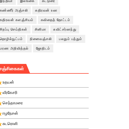
இந்தியா
இலங்கை
கட்டுரை
கண்ணீர் அஞ்சலி
கதிரவன் உலா
கதிரவன் களஞ்சியம்
கவிதைத் தோட்டம்
சிறப்பு செய்திகள்
சினிமா
சுவிட்சர்லாந்து
தொழில்நுட்பம்
நினைவஞ்சலி
பலதும் பத்தும்
மரண அறிவித்தல்
ஜோதிடம்
சஞ்சிகைகள்
உதயன்
வீரகேசரி
செந்தாமரை
ஈழநேசன்
சுடரொளி