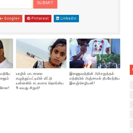
Google+
Pinterest
Linkedin
ுமதியே
யாழில் பாடசாலை
இராணுவத்தின் அச்சறுத்தல்
சனும்
கழுத்துப்பட்டியில் வீட்டு
மத்தியில் அஞ்சாமல் தீபமேற்றிய
யன்னலில் சடலமாக தொங்கிய
இளஞ்செழியன்!
்சேகா!
9 வயது சிறுமி!