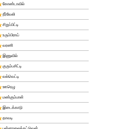
கோண்டாவில்
நீர்வேலி
சிறுப்பிட்டி
உரும்பிராய்
வரணி
இணுவில்
குரும்பசிட்டி
வல்வெட்டி
ஊரெழு
மண்கும்பான்
இடைக்காடு
தாவடி
புன்னாலைக்கட்டுவன்