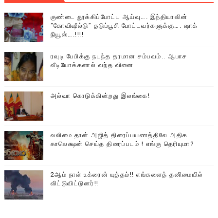
குண்டை தூக்கிப்போட்ட ஆய்வு…. இந்தியாவின்
“கோவிஷீல்டு” தடுப்பூசி போட்டவர்களுக்கு…. ஷாக்
நியூஸ்….!!!!
ரவுடி பேபிக்கு நடந்த தரமான சம்பவம்.. ஆபாச
வீடியோக்களால் வந்த வினை
அல்வா கொடுக்கின்றது இலங்கை!
வலிமை தான் அஜித் திரைப்பயணத்திலே அதிக
காலெக்ஷன் செய்த திரைப்படம் ! எங்கு தெரியுமா?
2ஆம் நாள் உக்ரைன் யுத்தம்!! எங்களைத் தனிமையில்
விட்டுவிட்டுனர்!!