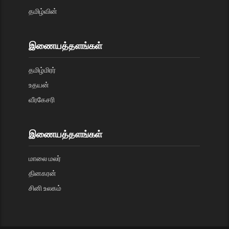
தமிழ்வின்
இணையத்தளங்கள்
தமிழ்மிரர்
உதயன்
வீரகேசரி
இணையத்தளங்கள்
மாலை மலர்
தினகரன்
சினி உலகம்