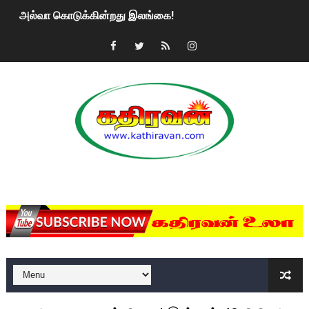
அல்வா கொடுக்கின்றது இலங்கை!
2ஆம் நாள் உக்ரைன் யுத்தம்!! எங்களைத் தனிமையில் விட்டுவிட்டுன
கதிரவன் வாசகர்களுக்கு இனிய பொங்கல் புத்தாண்டு நல்வாழ்த்
மகிந்த ராஜபக்சே பதவி விலக திட்டம்?
ரவுடி பேபிக்கு நடந்த தரமான சம்பவம்.. ஆபாச வீடியோக்களால் வ
காணாமல் போகும் பிள்ளையார்கள்!
MKRdezign
குண்டை தூக்கிப்போட்ட ஆய்வு…. இந்தியாவின் “கோவிஷீல்டு” தடுப
யாழில் தமிழின தலைவர் பிரபாகரனின் பிறந்தநாளை கொண்டாடிய
ஏர்போர்ட்டில் உதைத்த நபர் யார், என்ன நடந்தது?: உண்மையை ச
சீனா இலங்கையிடம் 8 மில்லியன் அமெரிக்க டொலர் நட்டஈடு கோர