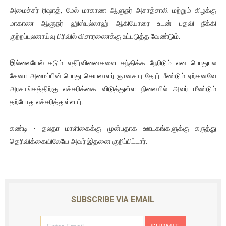
அமைச்சர் ரிஷாத், மேல் மாகாண ஆளுநர் அசாத்சாலி மற்றும் கிழக்கு
ஐ.நா முன்றலில் சீரற்ற காலநிலையிலும் தமிழின அழிப்பிற்கு நீதி க
மாகாண ஆளுநர் ஹிஸ்புல்லாஹ் ஆகியோரை உடன் பதவி நீக்கி
இளையராஜா – கமல் அவசர சந்திப்பு (படங்கள், விடியோ)
குற்றப்புலனாய்வு பிரிவில் விசாரணைக்கு உட்படுத்த வேண்டும்.
ஜனாதிபதி ஐக்கிய நாடுகளின் பொதுச் சபை கூட்டத்தில் இன்று 
இல்லையேல் கடும் எதிர்வினைகளை சந்திக்க நேரிடும் என பொதுபல
சேனா அமைப்பின் பொது செயலாளர் ஞானசார தேரர் மீண்டும் ஏற்கனவே
32 CM விநோத கன்றுக்குட்டி! (வீடியோ)
அரசாங்கத்திற்கு எச்சரிக்கை விடுத்துள்ள நிலையில் அவர் மீண்டும்
தற்போது எச்சரித்துள்ளார்.
வலிமை தான் அஜித் திரைப்பயணத்திலே அதிக காலெக்ஷன் செய்த த
கண்டி - தலதா மாளிகைக்கு முன்பதாக ஊடகங்களுக்கு கருத்து
தெரிவிக்கையிலேயே அவர் இதனை குறிப்பிட்டார்.
SUBSCRIBE VIA EMAIL