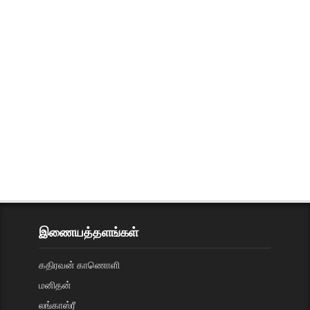
இணையத்தளங்கள்
கதிரவன் காணொளி
மனிதன்
லங்காஸ்ரீ