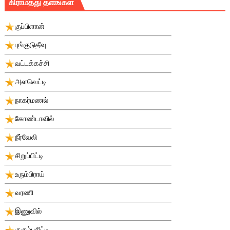
கிராமத்து தளங்கள்
குப்பிளான்
புங்குடுதீவு
வட்டக்கச்சி
அளவெட்டி
நாகர்மணல்
கோண்டாவில்
நீர்வேலி
சிறுப்பிட்டி
உரும்பிராய்
வரணி
இணுவில்
குரும்பசிட்டி