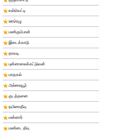
வல்வெட்டி
ஊரெழு
மண்கும்பான்
இடைக்காடு
தாவடி
புன்னாலைக்கட்டுவன்
மாதகல்
அல்லையூர்
குடத்தனை
நயினாதீவு
மன்னார்
மண்டை தீவு