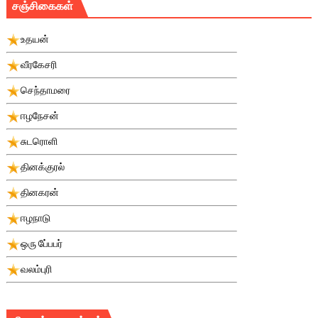
சஞ்சிகைகள்
உதயன்
வீரகேசரி
செந்தாமரை
ஈழநேசன்
சுடரொளி
தினக்குரல்
தினகரன்
ஈழநாடு
ஒரு பே்பபர்
வலம்புரி