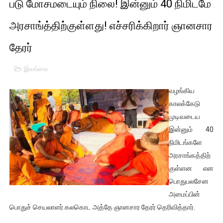
படு மோசமடையும் நிலை! இன்னும் 40 நிமிடமே
01/11/2021 Scotland ல் நடைபெறும் கண்டனப் போராட்டத்திற
அரசாங்த்திற்குள்ளது! எச்சரிக்கிறார் ஞானசார
பாலச்சந்திரன் மற்றும் தன்னிடம் படித்த மாணவர்கள் தொடர்பில் ந
தேரர்
பிரிட்டனால் கடத்தப்படும் நிலையில் இலங்கைத் தமிழ் குடும்பம்!!
இலங்கை
வர்ராரு...வர்ராரு... அண்ணாத்த : ரஜினிக்காக இலங்கை பாடலாசிர
வழங்கிய
கைது செய்யப்பட்ட இளைஞன் உயிரிழப்பு - கொதித்தெழுந்த பிரத
காலக்கேடு
முடிவடைய
தடுப்பூசியை பெற்றுக் கொள்ளக் கூடிய இடங்கள்...
இன்னும் 40
நிமிடங்களே
சிறுமியை பாலியல் வன்கொடுமை செய்த முதியவருக்கு வழங்கப
அரசாங்கத்திற்
குள்ளன என
பிரபல நடிகை தூக்கிட்டு தற்கொலை!
பொதுபலசேன
வடிவேலுவுக்கு நீதிமன்றம் விதித்துள்ள அதிரடி உத்தரவு!
அமைப்பின்
பொதுச் செயலாளர் கலகொட அத்தே ஞானசார தேரர் தெரிவித்தார்.
தியாகதீபம் லெப்.கேணல் திலீபன், கேணல் சங்கர் ஆகியோரின் நினை