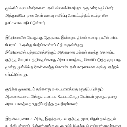
ஜனாதிபதி ஐக்கிய நாடுகளின் பொதுச் சபை கூட்டத்தில் இன்று 
முஸ்லிம் அமைச்சர்களை பதவி விலகக்கோரி நாடாளுமன்ற உறுப்பினர்
அத்துரலியே ரதன தேரர் உணவு தவிர்ப்பு போராட்டத்தில் கடந்த சில
32 CM விநோத கன்றுக்குட்டி! (வீடியோ)
நாட்களாக ஈடுபட்டுள்ளார்.
வலிமை தான் அஜித் திரைப்பயணத்திலே அதிக காலெக்ஷன் செய்த த
இந்நிலையில் அவருக்கு ஆதரவாக இன்றைய தினம் கண்டி நகரில் பாரிய
போராட்டம் ஒன்று மேற்கொள்ளப்பட்டு வருகின்றது.
அல்வா கொடுக்கின்றது இலங்கை!
இந்நிலையில், பத்தாயிரத்திற்கும் அதிகமான மக்கள் கலந்து கொண்ட
2ஆம் நாள் உக்ரைன் யுத்தம்!! எங்களைத் தனிமையில் விட்டுவிட்டுன
குறித்த போராட்டத்தில் தங்களது அடையாளத்தை வெளிப்படுத்த முடியாத
மூன்று முஸ்லிம் நபர்கள் கலந்து கொண்டதன் காரணமாக அங்கு பதற்றம்
ஏற்பட்டுள்ளது.
குறித்த மூவரையும் தங்களது அடையாளத்தை உறுதிப்படுத்தும்
ஆவணங்களை அங்குள்ளவர்கள் கேட்டப்போது அவர்கள் மூவரும் தமது
அடையாளத்தை உறுதிப்படுத்த தவறியுள்ளனர்.
இதன்காரணமாக அங்கு இருந்தவர்கள் குறித்த மூவர் மீதும் தாக்குதல்
நடத்தியுள்ளனர். பின்னர் அங்கு கடமையில் இருந்து பொலிஸார் அவர்களை