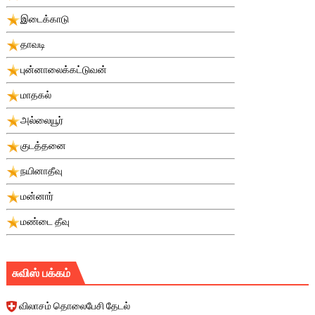
இடைக்காடு
தாவடி
புன்னாலைக்கட்டுவன்
மாதகல்
அல்லையூர்
குடத்தனை
நயினாதீவு
மன்னார்
மண்டை தீவு
சுவிஸ் பக்கம்
விலாசம் தொலைபேசி தேடல்