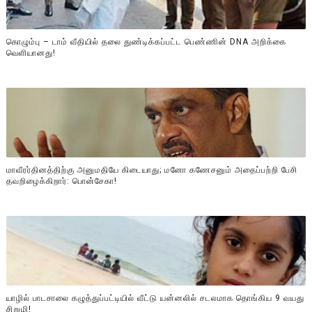
கொழும்பு – டாம் வீதியில் தலை துண்டிக்கப்பட்ட பெண்ணின் DNA அறிக்கை
வௌியானது!
மாவீரர்தினத்திற்கு அனுமதியே கிடையாது; மனோ கணேசனும் அதைப்பற்றி பேசி
தவறிழைக்கிறார்: பொன்சேகா!
யாழில் பாடசாலை கழுத்துப்பட்டியில் வீட்டு யன்னலில் சடலமாக தொங்கிய 9 வயது
சிறுமி!