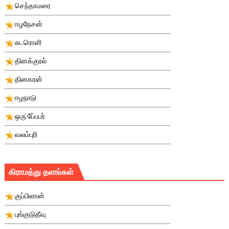
செந்தாமரை
ஈழநேசன்
சுடரொளி
தினக்குரல்
தினகரன்
ஈழநாடு
ஒரு பே்பபர்
வலம்புரி
கிராமத்து தளங்கள்
குப்பிளான்
புங்குடுதீவு