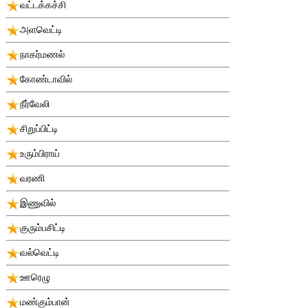
வட்டக்கச்சி
அளவெட்டி
நாகர்மணல்
கோண்டாவில்
நீர்வேலி
சிறுப்பிட்டி
உரும்பிராய்
வரணி
இணுவில்
குரும்பசிட்டி
வல்வெட்டி
ஊரெழு
மண்கும்பான்