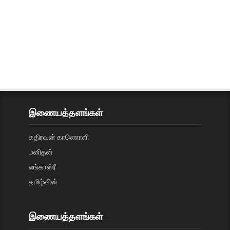
இணையத்தளங்கள்
கதிரவன் காணொளி
மனிதன்
லங்காஸ்ரீ
தமிழ்வின்
இணையத்தளங்கள்