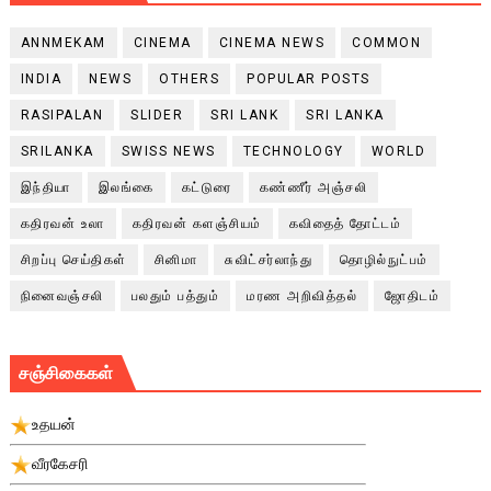
ANNMEKAM
CINEMA
CINEMA NEWS
COMMON
INDIA
NEWS
OTHERS
POPULAR POSTS
RASIPALAN
SLIDER
SRI LANK
SRI LANKA
SRILANKA
SWISS NEWS
TECHNOLOGY
WORLD
இந்தியா
இலங்கை
கட்டுரை
கண்ணீர் அஞ்சலி
கதிரவன் உலா
கதிரவன் களஞ்சியம்
கவிதைத் தோட்டம்
சிறப்பு செய்திகள்
சினிமா
சுவிட்சர்லாந்து
தொழில்நுட்பம்
நினைவஞ்சலி
பலதும் பத்தும்
மரண அறிவித்தல்
ஜோதிடம்
சஞ்சிகைகள்
உதயன்
வீரகேசரி