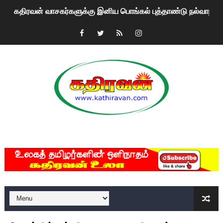
கதிரவன் வாசகர்களுக்கு இனிய பொங்கல் புத்தாண்டு நல்வாழ்த்
மகிந்த ராஜபக்சே பதவி விலக திட்டம்?
ரவுடி பேபிக்கு நடந்த தரமான சம்பவம்.. ஆபாச வீடியோக்களால் வ
காணாமல் போகும் பிள்ளையார்கள்!
குண்டை தூக்கிப்போட்ட ஆய்வு…. இந்தியாவின் “கோவிஷீல்டு” தடுப
யாழில் தமிழின தலைவர் பிரபாகரனின் பிறந்தநாளை கொண்டாடிய
MKRdezign
ஏர்போர்ட்டில் உதைத்த நபர் யார், என்ன நடந்தது?: உண்மையை ச
சீனா இலங்கையிடம் 8 மில்லியன் அமெரிக்க டொலர் நட்டஈடு கோர
01/11/2021 Scotland ல் நடைபெறும் கண்டனப் போராட்டத்திற
பாலச்சந்திரன் மற்றும் தன்னிடம் படித்த மாணவர்கள் தொடர்பில் ந