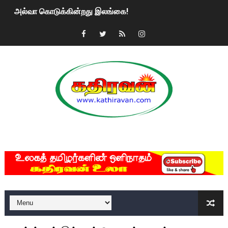
அல்வா கொடுக்கின்றது இலங்கை!
2ஆம் நாள் உக்ரைன் யுத்தம்!! எங்களைத் தனிமையில் விட்டுவிட்டுன
கதிரவன் வாசகர்களுக்கு இனிய பொங்கல் புத்தாண்டு நல்வாழ்த்
மகிந்த ராஜபக்சே பதவி விலக திட்டம்?
ரவுடி பேபிக்கு நடந்த தரமான சம்பவம்.. ஆபாச வீடியோக்களால் வ
காணாமல் போகும் பிள்ளையார்கள்!
MKRdezign
குண்டை தூக்கிப்போட்ட ஆய்வு…. இந்தியாவின் “கோவிஷீல்டு” தடுப
யாழில் தமிழின தலைவர் பிரபாகரனின் பிறந்தநாளை கொண்டாடிய
ஏர்போர்ட்டில் உதைத்த நபர் யார், என்ன நடந்தது?: உண்மையை ச
சீனா இலங்கையிடம் 8 மில்லியன் அமெரிக்க டொலர் நட்டஈடு கோர