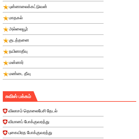
புன்னாலைக்கட்டுவன்
மாதகல்
அல்லையூர்
குடத்தனை
நயினாதீவு
மன்னார்
மண்டை தீவு
சுவிஸ் பக்கம்
விலாசம் தொலைபேசி தேடல்
விமானப் போக்குவரத்து
புகையிரத போக்குவரத்து