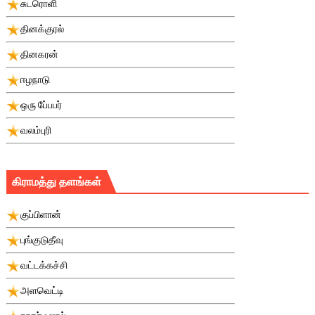
சுடரொளி
தினக்குரல்
தினகரன்
ஈழநாடு
ஒரு பே்பபர்
வலம்புரி
கிராமத்து தளங்கள்
குப்பிளான்
புங்குடுதீவு
வட்டக்கச்சி
அளவெட்டி