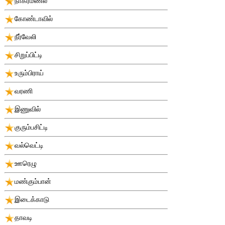
நாகர்மணல்
கோண்டாவில்
நீர்வேலி
சிறுப்பிட்டி
உரும்பிராய்
வரணி
இணுவில்
குரும்பசிட்டி
வல்வெட்டி
ஊரெழு
மண்கும்பான்
இடைக்காடு
தாவடி