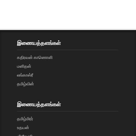
இணையத்தளங்கள்
கதிரவன் காணொளி
மனிதன்
லங்காஸ்ரீ
தமிழ்வின்
இணையத்தளங்கள்
தமிழ்மிரர்
உதயன்