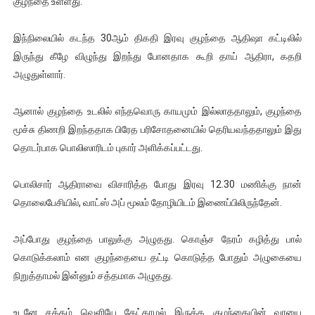
குழந்தை உள்ளது.
ஐ.நா முன்றலில் சீரற்ற காலநிலையிலும் தமிழின அழிப்பிற்கு நீதி க
இந்நிலையில் கடந்த 30ஆம் திகதி இரவு குழந்தை ஆதிஷா கட்டிலில்
இளையராஜா – கமல் அவசர சந்திப்பு (படங்கள், விடியோ)
இருந்து கீழே விழுந்து இறந்து போனதாக கூறி தாய் ஆதிரா, கதறி
அழுதுள்ளார்.
ஜனாதிபதி ஐக்கிய நாடுகளின் பொதுச் சபை கூட்டத்தில் இன்று 
ஆனால் குழந்தை உடலில் எந்தவொரு காயமும் இல்லாததாலும், குழந்தை
32 CM விநோத கன்றுக்குட்டி! (வீடியோ)
மூச்சு திணறி இறந்ததாக பிரேத பரிசோதனையில் தெரியவந்ததாலும் இது
வலிமை தான் அஜித் திரைப்பயணத்திலே அதிக காலெக்ஷன் செய்த த
தொடர்பாக பொலிஸாரிடம் புகார் அளிக்கப்பட்டது.
பொலிசார் ஆதிராவை விசாரித்த போது இரவு 12.30 மணிக்கு நான்
தொலைபேசியில், வாட்ஸ் அப் மூலம் தோழியிடம் இணைப்பிலிருந்தேன்.
அப்போது குழந்தை பாலுக்கு அழுதது. கொஞ்ச நேரம் கழித்து பால்
கொடுக்கலாம் என குழந்தையை தட்டி கொடுத்த போதும் அழுகையை
நிறுத்தாமல் இன்னும் சத்தமாக அழுதது.
உடனே சத்தம் வெளியே கேட்காமல் இருக்க குழந்தையின் வாயை