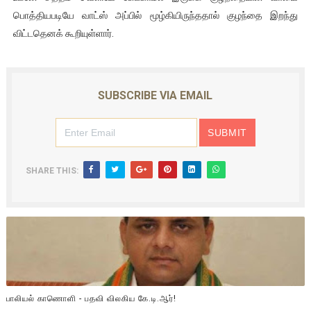
பொத்தியபடியே வாட்ஸ் அப்பில் மூழ்கியிருந்ததால் குழந்தை இறந்து
விட்டதெனக் கூறியுள்ளார்.
SUBSCRIBE VIA EMAIL
SHARE THIS:
பாலியல் காணொளி - பதவி விலகிய கே.டி.ஆர்!