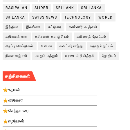
RASIPALAN
SLIDER
SRI LANK
SRI LANKA
SRILANKA
SWISS NEWS
TECHNOLOGY
WORLD
இந்தியா
இலங்கை
கட்டுரை
கண்ணீர் அஞ்சலி
கதிரவன் உலா
கதிரவன் களஞ்சியம்
கவிதைத் தோட்டம்
சிறப்பு செய்திகள்
சினிமா
சுவிட்சர்லாந்து
தொழில்நுட்பம்
நினைவஞ்சலி
பலதும் பத்தும்
மரண அறிவித்தல்
ஜோதிடம்
சஞ்சிகைகள்
உதயன்
வீரகேசரி
செந்தாமரை
ஈழநேசன்