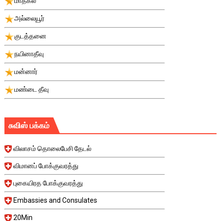
மாதகல்
அல்லையூர்
குடத்தனை
நயினாதீவு
மன்னார்
மண்டை தீவு
சுவிஸ் பக்கம்
விலாசம் தொலைபேசி தேடல்
விமானப் போக்குவரத்து
புகையிரத போக்குவரத்து
Embassies and Consulates
20Min