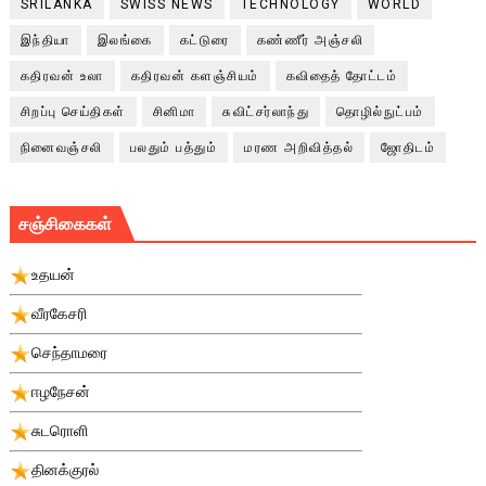
SRILANKA
SWISS NEWS
TECHNOLOGY
WORLD
இந்தியா
இலங்கை
கட்டுரை
கண்ணீர் அஞ்சலி
கதிரவன் உலா
கதிரவன் களஞ்சியம்
கவிதைத் தோட்டம்
சிறப்பு செய்திகள்
சினிமா
சுவிட்சர்லாந்து
தொழில்நுட்பம்
நினைவஞ்சலி
பலதும் பத்தும்
மரண அறிவித்தல்
ஜோதிடம்
சஞ்சிகைகள்
உதயன்
வீரகேசரி
செந்தாமரை
ஈழநேசன்
சுடரொளி
தினக்குரல்