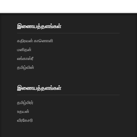
இணையத்தளங்கள்
கதிரவன் காணொளி
மனிதன்
லங்காஸ்ரீ
தமிழ்வின்
இணையத்தளங்கள்
தமிழ்மிரர்
உதயன்
வீரகேசரி