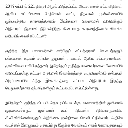
2019-ஏப்பிரல் 22ம் திகதி அமுல் படுத்தப்பட்ட அவசரகாலச் சட்ட விதிகள்.
ஆகிய சட்டங்களை மேற்கோள் காட்டி நீதவான் முன்னிலையில்
முற்படுத்திய காரணத்தினால் இவர்களை பிணையில் விடுவிக்கும்
அதிகாரம் நீதவான் நீதிமன்றிற்கு கிடையாத காரணத்தினால் விளக்க
மறியலில் வைக்கப்பட்டனர்.
குறித்த இரு மாணவர்கள் சார்பிலும் சட்டத்தரணி கே.சயந்தனும்
பல்கலைக் கழகம் சார்பில் குருபரன் , சுகாஸ் ஆகிய சட்டத்தரணிகள்
முன்னிலையாகியிருந்தனர். இதேநேரம் குறித்த மாணவர்களை பிணையில்
விடுவிப்பதற்கு சட்டமா அதிபரின் இணக்கத்தை பெறவேண்டும் என்பதன்
அடிப்படையில் அந்த இணக்கத்தை சட்டமா அதிபரிடம் இருந்து
பெறுவதற்கான ஏற்பாடுகளிலும் கூட்டமைப்பு ஈடுபட்டுள்ளது.
இதேநேரம் குறித்த விடயம் தொடர.பில் வடக்கு மாகாணத்தின் முன்னால்
முதலமைச்சரும் முன்னாள் உயர் நீதிமன்ற நீதியரசருமாகிய
சி.வி.விக்னேஸ்வரனும் அறிக்கை ஒன்றினை வெளியட்டுள்ளார். அதிலே
வடக்கில் இராணுவம் தொடர்ந்து இருக்க வேண்டும் எனக் கோரயதாகவும்