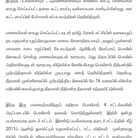
இருந்த படங்களையும் , ஆவணங்களையும் காரணம் காட்டி மாணவ்கள்
ஐ.நா முன்றலில் சீரற்ற காலநிலையிலும் தமிழின அழிப்பிற்கு நீதி க
கைது செய்யப்பட்டதனை கூட்டமைப்பு வன்மையாக கண்டிக்கின்றது. என
கூட்டமைப்பின் பேச்சாளர் எம்.ஏ.சுமந்திரன் தெரிவித்தார்.
இளையராஜா – கமல் அவசர சந்திப்பு (படங்கள், விடியோ)
மாணவர்கள் கைது செய்யப்பட்டவுடன் தமிழ் அரசுக் கட்சியின் தலைவரும்
ஜனாதிபதி ஐக்கிய நாடுகளின் பொதுச் சபை கூட்டத்தில் இன்று 
நாடாளுமன்ற உறுப்பினருமான மாவை. சேனாதிராயாவும் , நானும் முன்னாள்
மாகாண சபை உறுப்பினர் கே.சயந்தன் ஆகியோர் கோப்பாய் பொலிஸ்
32 CM விநோத கன்றுக்குட்டி! (வீடியோ)
நிலையம் சென்று மாணவர்களுடன் உரையாடி அது தொடர்பில் பொலிஸ்
வலிமை தான் அஜித் திரைப்பயணத்திலே அதிக காலெக்ஷன் செய்த த
அதிகாரிகளுடன் உரையாடி விடுவிக்க கோரியபோது பொலிசார் நீதிமன்றில்
முற்படுத்தாமல் விடுவிக்க முடியாது. எனத் தெரிவித்தனர். அதன்படி
நீதவான் முன்னிலையில் முற்படுத்திய நிலையில் மே 16 வரையில் விளக்க
மறியலில் வைக்குமாறு நீதவான் நீதிமன்ற நீதவான் உத்தரவிட்டுள்ளார்.
இந்த இரு மாணவர்களிற்கும் எதிராக பொலிசார் 4 சட்டங்களின்
அடிப்படையில் பொலிசார் தகவல் கொடுத்துள்ளனர். இதில் ஒன்று
பயங்கரவாத தடைச் சட்டம் . இரண்டு பயங்கரவாத தடைச் சட்டத்தின் கீழ்
2011ம் ஆண்டு ஓகஸ்ட்டில் உருவாக்கப்பட்ட சட்ட விதிகள் . மூன்றாவது
சிவில் அரசியல் உரிமைகளிற்கான சர்வதேச பட்டய சட்டம். நான்கவதே