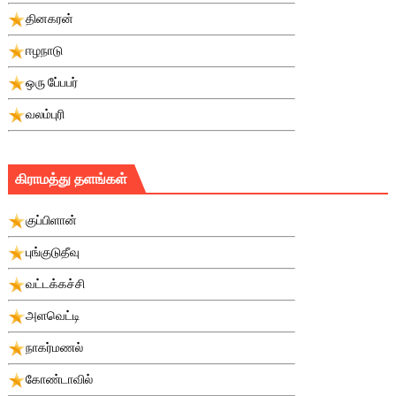
தினகரன்
ஈழநாடு
ஒரு பே்பபர்
வலம்புரி
கிராமத்து தளங்கள்
குப்பிளான்
புங்குடுதீவு
வட்டக்கச்சி
அளவெட்டி
நாகர்மணல்
கோண்டாவில்