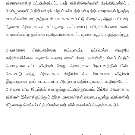
விசாரணைக்கு உட்படுத்தப்பட்ட பலர் விக்கினேஸ்வரன் மேல்நீதிமன்றம் ,
மேன்முறையீட்டு நீதிமன்றம் மற்றும் உச்ச நீதிமன்ற நீதியரசராகவும் இருந்த
சமயங்களில் பலர் குற்றவாளிகளாக கானப்பட்டு சிறைக்கு அனுப்பபட்டனர்.
ஆனால் அவசரகாலச் சட்டத்தை கூட்டமைப்பு எமிர்க்கவில்லை எனக்
காரணம்காட்டி தன்னை புனிதவானாக காட்ட முனைவது பொருத்தமற்றது.
அவசரகால பிரகடனத்தை கூட்டமைப்பு மட்டுமல்ல எவருமே
எதிரக்கவில்லை. ஆனால் அவசர காலம் வேறு அதன்கீழ. செய்யப்படும்
அவசரகால சட்ட விதிகள் வேறு. அவசரகால பிரகடனத்தின் பின்பு
கொண்டு வந்த அவசரகால விதியில் சில மோசமான விதிகள்
இருப்பதனை நாம் சுட்டிக்காட்டி அவற்றை எதிர்ப்பதாகவும் கூறியுள்ளோம்.
அதனை உரிய இடத்தில் சவாலுக்கு உட்படுத்துவோம். இங்கே அவசரகால
விதிகள் இல்லாதிருப்பினும் இந்த மாணவர்கள் ஏனைய மூன்று விதிகளின்
கீழ் கைது செய்யப்பட்டு விளக்க மறியலில் வைக்கப்பட்டிருக்க கூடும்.