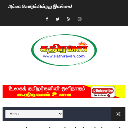
அல்வா கொடுக்கின்றது இலங்கை!
2ஆம் நாள் உக்ரைன் யுத்தம்!! எங்களைத் தனிமையில் விட்டுவிட்டுன
கதிரவன் வாசகர்களுக்கு இனிய பொங்கல் புத்தாண்டு நல்வாழ்த்
மகிந்த ராஜபக்சே பதவி விலக திட்டம்?
ரவுடி பேபிக்கு நடந்த தரமான சம்பவம்.. ஆபாச வீடியோக்களால் வ
காணாமல் போகும் பிள்ளையார்கள்!
MKRdezign
குண்டை தூக்கிப்போட்ட ஆய்வு…. இந்தியாவின் “கோவிஷீல்டு” தடுப
யாழில் தமிழின தலைவர் பிரபாகரனின் பிறந்தநாளை கொண்டாடிய
ஏர்போர்ட்டில் உதைத்த நபர் யார், என்ன நடந்தது?: உண்மையை ச
சீனா இலங்கையிடம் 8 மில்லியன் அமெரிக்க டொலர் நட்டஈடு கோர