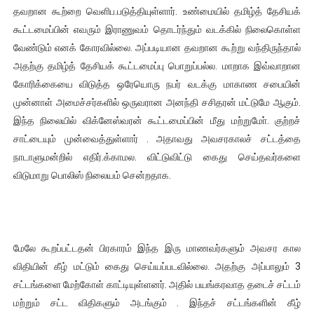
தவறான கூற்றை வெளிப.படுத்தியுள்ளார். உண்மையில் தமிழ்த் தேசியக்
கூட்டமைப்பின் எவரும் இராணுவம் தொடர்ந்தும் வடக்கில் நிலைகொள்ள
வேண்டும் எனக் கோரவில்லை. அப்படியான தவறான கூற்று வந்திருந்தால்
அதற்கு தமிழ்த் தேசியக் கூட்டமைப்பு பொறுப்பல்ல. மாறாக இவ்வாறான
கோரிக்கையை விடுத்த ஒரேயொரு நபர் வடக்கு மாகாண சபையின்
முன்னாள் அமைச்சர்களில் ஒருவரான அனந்தி சசிதரன் மட்டுமே ஆகும்.
இந்த நிலையில் விக்னேஸ்வரன் கூட்டமைப்பின் மீது மற்றுமோ். குற்றச்
சாட்டையும் முன்வைத்துள்ளார் . அதாவது அவசரகாலச் சட்டத்தை
நாடாளுமன்றில் எதிர்.க்காமல. விட்டுவிட்டு கைது செய்தவர்களை
விடுமாறு பொலிஸ் நிலையம் சென்றதாக.
மேலே கூறப்பட்டதன் பிரகாரம் இந்த இரு மாணவர்களும் அவசர கால
விதியின் கீழ் மட்டும் கைது செய்யப்படவில்லை. அதற்கு அப்பாலும் 3
சட்டங்களை மேற்கோள் காட்டியுள்ளனர். அதில் பயங்கரவாத தடைச் சட்டம்
மற்றும் சட்ட விதிகளும் அடங்கும் . இந்தச் சட்டங்களின் கீழ்