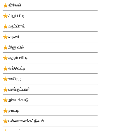
நீர்வேலி
சிறுப்பிட்டி
உரும்பிராய்
வரணி
இணுவில்
குரும்பசிட்டி
வல்வெட்டி
ஊரெழு
மண்கும்பான்
இடைக்காடு
தாவடி
புன்னாலைக்கட்டுவன்