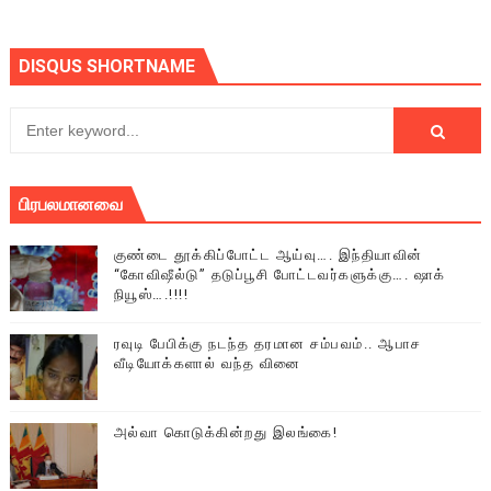
DISQUS SHORTNAME
பிரபலமானவை
குண்டை தூக்கிப்போட்ட ஆய்வு…. இந்தியாவின்
“கோவிஷீல்டு” தடுப்பூசி போட்டவர்களுக்கு…. ஷாக்
நியூஸ்….!!!!
ரவுடி பேபிக்கு நடந்த தரமான சம்பவம்.. ஆபாச
வீடியோக்களால் வந்த வினை
அல்வா கொடுக்கின்றது இலங்கை!