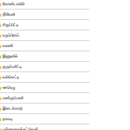
கோண்டாவில்
நீர்வேலி
சிறுப்பிட்டி
உரும்பிராய்
வரணி
இணுவில்
குரும்பசிட்டி
வல்வெட்டி
ஊரெழு
மண்கும்பான்
இடைக்காடு
தாவடி
புன்னாலைக்கட்டுவன்