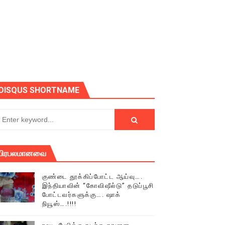
ோடு அழைக்கின்றோம்.
DISQUS SHORTNAME
பிரபலமானவை
குண்டை தூக்கிப்போட்ட ஆய்வு….
இந்தியாவின் “கோவிஷீல்டு” தடுப்பூசி
போட்டவர்களுக்கு…. ஷாக்
நியூஸ்….!!!!
் (செய்தியும்,படங்களும்..)