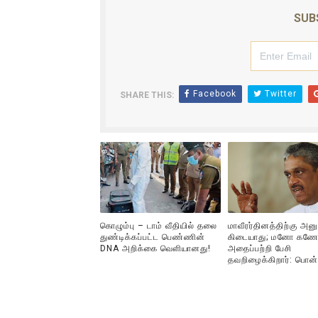
SUB
Facebook
Twitter
SHARE THIS:
கொழும்பு – டாம் வீதியில் தலை
மாவீரர்தினத்திற்கு அன
துண்டிக்கப்பட்ட பெண்ணின்
கிடையாது; மனோ கணே
DNA அறிக்கை வௌியானது!
அதைப்பற்றி பேசி
தவறிழைக்கிறார்: பொன