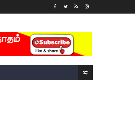
்….!!!!