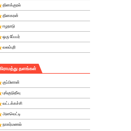
தினக்குரல்
தினகரன்
ஈழநாடு
ஒரு பே்பபர்
வலம்புரி
கிராமத்து தளங்கள்
குப்பிளான்
புங்குடுதீவு
வட்டக்கச்சி
அளவெட்டி
நாகர்மணல்