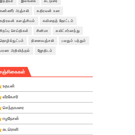
இந்தியா
இலங்கை
கட்டுரை
கண்ணீர் அஞ்சலி
கதிரவன் உலா
கதிரவன் களஞ்சியம்
கவிதைத் தோட்டம்
சிறப்பு செய்திகள்
சினிமா
சுவிட்சர்லாந்து
தொழில்நுட்பம்
நினைவஞ்சலி
பலதும் பத்தும்
மரண அறிவித்தல்
ஜோதிடம்
சஞ்சிகைகள்
உதயன்
வீரகேசரி
செந்தாமரை
ஈழநேசன்
சுடரொளி