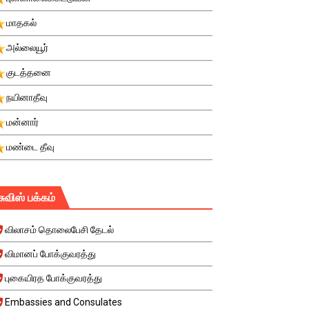
மாதகல்
அல்லையூர்
குடத்தனை
நயினாதீவு
மன்னார்
மண்டை தீவு
சுவிஸ் பக்கம்
விலாசம் தொலைபேசி தேடல்
விமானப் போக்குவரத்து
புகையிரத போக்குவரத்து
Embassies and Consulates