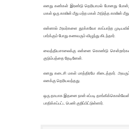
எனது கண்கள் இரண்டு தெரியாமல் போனது போன்று
ஐ.நா முன்றலில் சீரற்ற காலநிலைய
மகள் ஒரு காலின் மீது மற்ற மகள் அடுத்த காலின் மீதும
இளையராஜா – கமல் அவசர சந்திப
என்னால் அவர்களை தூக்கவோ காப்பாற்ற முடியவில
ஜனாதிபதி ஐக்கிய நாடுகளின் ப
பார்க்கும் போது கணவரும் விழுந்து கிடந்தார்.
32 CM விநோத கன்றுக்குட்டி! (
வைத்தியசாலைக்கு என்னை கொண்டு சென்றார்கள்.
குடும்பத்தை தேடினேன்.
வலிமை தான் அஜித் திரைப்பயணத
எனது கடைசி மகள் மாத்திரமே கிடைத்தார். அவரும் 
எனக்கு தெரியவந்தது.
ஒரு தாயாக இதனை நான் எப்படி தாங்கிக்கொள்வேன். 
பாதிக்கப்பட்ட பெண் குறிப்பிட்டுள்ளார்.