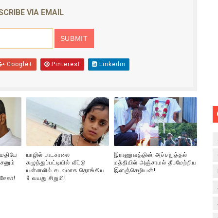
SCRIBE VIA EMAIL
Google+
Pinterest
Linkedin
ுமதியே
யாழில் பாடசாலை
இராணுவத்தின் அச்சறுத்தல்
சனும்
கழுத்துப்பட்டியில் வீட்டு
மத்தியில் அஞ்சாமல் தீபமேற்றிய
யன்னலில் சடலமாக தொங்கிய
இளஞ்செழியன்!
்சேகா!
9 வயது சிறுமி!