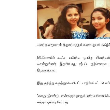
01/11/2021 Scotland ல் நடை
பாலச்சந்திரன் மற்றும் தன்னிடம
பிரிட்டனால் கடத்தப்படும் நிலை
வர்ராரு...வர்ராரு... அண்ணாத்த
அவர் தனது மகள் இருவர் மற்றும் கணவருடன் மகிழ்ச்ச
கைது செய்யப்பட்ட இளைஞன் உயி
இந்நிலையில் கடந்த உயிர்த்த ஞாயிறு தினத்தன்
தடுப்பூசியை பெற்றுக் கொள்ளக்
சென்றுள்ளார். இதன்போது ஏற்பட்ட தற்கொலை கு
இழந்துள்ளார்.
சிறுமியை பாலியல் வன்கொடும
இது குறித்து கருத்து வெளியிட்ட பாதிக்கப்பட்ட பெண்
பிரபல நடிகை தூக்கிட்டு தற்க
வடிவேலுவுக்கு நீதிமன்றம் விதித
“எனது இரண்டு மகள்களும் நானும் ஒரே வரிசையில் அம
சத்தம் ஒன்று கேட்டது.
தியாகதீபம் லெப்.கேணல் திலீபன