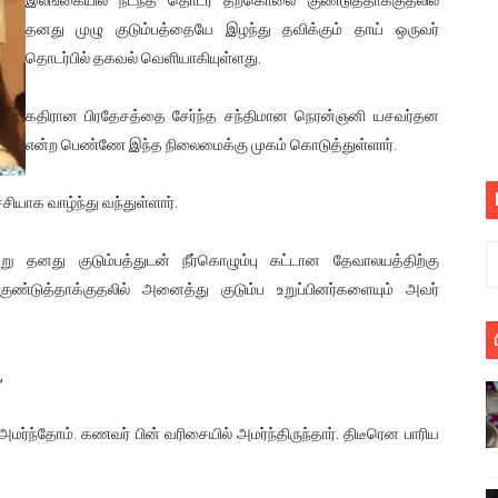
பெறும் கண்டனப் போராட்டத்திற்கு கலந்துகொள்ளுமாறு அன்புரிமைய
தனது முழு குடும்பத்தையே இழந்து தவிக்கும் தாய் ஒருவர்
தொடர்பில் தகவல் வெளியாகியுள்ளது.
் படித்த மாணவர்கள் தொடர்பில் நாடாளுமன்றத்தில் பகிரங்க கேள்வி
கதிரான பிரதேசத்தை சேர்ந்த சந்திமான நெரன்ஞனி யசவர்தன
யில் இலங்கைத் தமிழ் குடும்பம்!! நடந்தது என்ன
என்ற பெண்ணே இந்த நிலைமைக்கு முகம் கொடுத்துள்ளார்.
 : ரஜினிக்காக இலங்கை பாடலாசிரியர் வெளியிட்ட...
ியாக வாழ்ந்து வந்துள்ளார்.
ரிழப்பு - கொதித்தெழுந்த பிரதேசவாசிகள்!
று தனது குடும்பத்துடன் நீர்கொழும்பு கட்டான தேவாலயத்திற்கு
 கூடிய இடங்கள்...
ண்டுத்தாக்குதலில் அனைத்து குடும்ப உறுப்பினர்களையும் அவர்
ை செய்த முதியவருக்கு வழங்கப்பட்ட தண்டனை
,
ொலை!
்துள்ள அதிரடி உத்தரவு!
ர்ந்தோம். கணவர் பின் வரிசையில் அமர்ந்திருந்தார். திடீரென பாரிய
், கேணல் சங்கர் ஆகியோரின் நினைவெழுச்சி நாள் - 26.09.2021 சுவிஸ