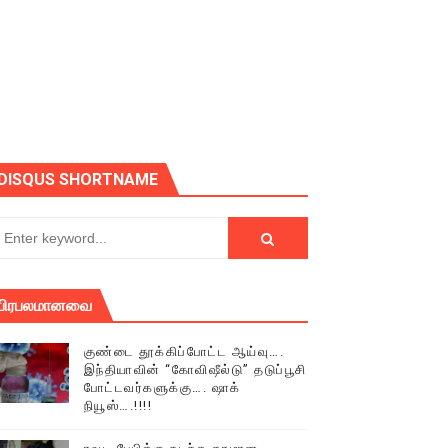
ோடு அழைக்கின்றோம்.
DISQUS SHORTNAME
பிரபலமானவை
குண்டை தூக்கிப்போட்ட ஆய்வு….
இந்தியாவின் “கோவிஷீல்டு” தடுப்பூசி
போட்டவர்களுக்கு…. ஷாக்
நியூஸ்….!!!!
் (செய்தியும்,படங்களும்..)