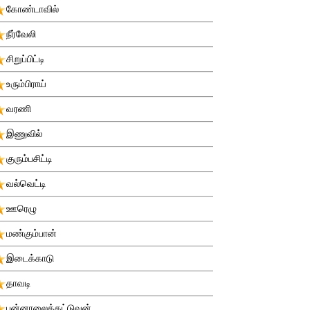
கோண்டாவில்
நீர்வேலி
சிறுப்பிட்டி
உரும்பிராய்
வரணி
இணுவில்
குரும்பசிட்டி
வல்வெட்டி
ஊரெழு
மண்கும்பான்
இடைக்காடு
தாவடி
புன்னாலைக்கட்டுவன்