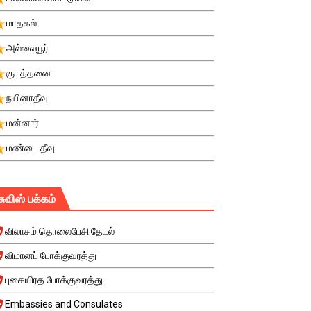
மாதகல்
அல்லையூர்
குடத்தனை
நயினாதீவு
மன்னார்
மண்டை தீவு
சுவிஸ் பக்கம்
விலாசம் தொலைபேசி தேடல்
விமானப் போக்குவரத்து
புகையிரத போக்குவரத்து
Embassies and Consulates