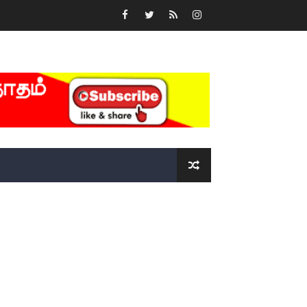
்….!!!!