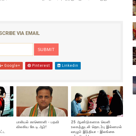
ிலும் தமிழின அழிப்பிற்கு நீதி கேட்டு நடைபெற்ற கவனயீர்ப்புப் போராட்
்பு (படங்கள், விடியோ)
SCRIBE VIA EMAIL
ொதுச் சபை கூட்டத்தில் இன்று உரை
வீடியோ)
்திலே அதிக காலெக்ஷன் செய்த திரைப்படம் ! எங்கு தெரியுமா?
Google+
Pinterest
Linkedin
பாலியல் காணொளி - பதவி
25 ஆண்டுகளாக வெளி
விலகிய கே.டி.ஆர்!
உலகத்துடன் தொடர்பு இல்லாமல்
ட்ட
வாழும் இந்தியா - இலங்கை