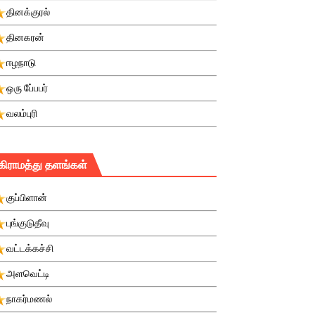
தினக்குரல்
தினகரன்
ஈழநாடு
ஒரு பே்பபர்
வலம்புரி
கிராமத்து தளங்கள்
குப்பிளான்
புங்குடுதீவு
வட்டக்கச்சி
அளவெட்டி
நாகர்மணல்