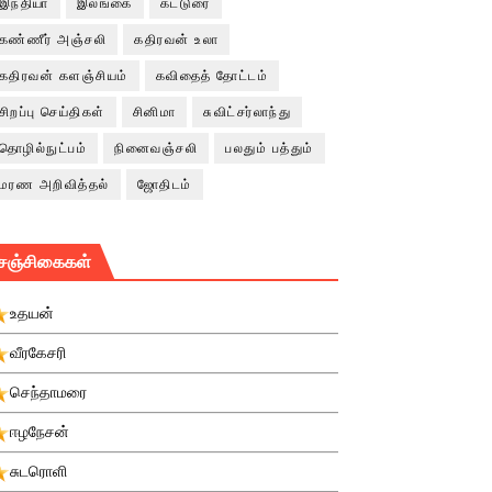
இந்தியா
இலங்கை
கட்டுரை
கண்ணீர் அஞ்சலி
கதிரவன் உலா
கதிரவன் களஞ்சியம்
கவிதைத் தோட்டம்
சிறப்பு செய்திகள்
சினிமா
சுவிட்சர்லாந்து
தொழில்நுட்பம்
நினைவஞ்சலி
பலதும் பத்தும்
மரண அறிவித்தல்
ஜோதிடம்
சஞ்சிகைகள்
உதயன்
வீரகேசரி
செந்தாமரை
ஈழநேசன்
சுடரொளி