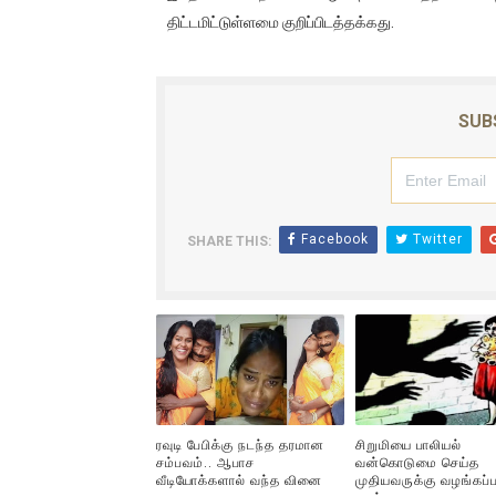
திட்டமிட்டுள்ளமை குறிப்பிடத்தக்கது.
ஐ.நா முன்றலில் சீரற்ற காலநிலைய
இளையராஜா – கமல் அவசர சந்திப
SUB
ஜனாதிபதி ஐக்கிய நாடுகளின் ப
32 CM விநோத கன்றுக்குட்டி! (
வலிமை தான் அஜித் திரைப்பயணத
Facebook
Twitter
SHARE THIS:
ரவுடி பேபிக்கு நடந்த தரமான
சிறுமியை பாலியல்
சம்பவம்.. ஆபாச
வன்கொடுமை செய்த
வீடியோக்களால் வந்த வினை
முதியவருக்கு வழங்கப்ப