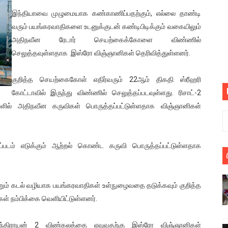
பெறும் கண்டனப் போராட்டத்திற்கு கலந்துகொள்ளுமாறு அன்புரிமைய
இந்தியாவை முழுமையாக கண்காணிப்பதற்கும், எல்லை தாண்டி
வரும் பயங்கரவாதிகளை உடனுக்குடன் கண்டிபிடிக்கும் வகையிலும்
் படித்த மாணவர்கள் தொடர்பில் நாடாளுமன்றத்தில் பகிரங்க கேள்வி
அதிநவீன ரேடார் செயற்கைக்கோளை விண்ணில்
செலுத்தவுள்ளதாக இஸ்ரோ விஞ்ஞானிகள் தெரிவித்துள்ளனர்.
யில் இலங்கைத் தமிழ் குடும்பம்!! நடந்தது என்ன
குறித்த செயற்கைகோள் எதிர்வரும் 22ஆம் திகதி ஸ்ரீஹரி
 : ரஜினிக்காக இலங்கை பாடலாசிரியர் வெளியிட்ட...
கோட்டாவில் இருந்து விண்ணில் செலுத்தப்படவுள்ளது. ரிசாட்-2
ரிழப்பு - கொதித்தெழுந்த பிரதேசவாசிகள்!
ளில் அதிநவீன கருவிகள் பொருத்தப்பட்டுள்ளதாக விஞ்ஞானிகள்
 கூடிய இடங்கள்...
ம் எடுக்கும் ஆற்றல் கொண்ட கருவி பொருத்தப்பட்டுள்ளதாக
ை செய்த முதியவருக்கு வழங்கப்பட்ட தண்டனை
ொலை!
றும் கடல் வழியாக பயங்கரவாதிகள் உள்நுழைவதை தடுக்கவும் குறித்த
்துள்ள அதிரடி உத்தரவு!
் நம்பிக்கை வெளியிட்டுள்ளனர்.
், கேணல் சங்கர் ஆகியோரின் நினைவெழுச்சி நாள் - 26.09.2021 சுவிஸ
திராயன் 2 விண்கலத்தை ஏவுவதற்கு இஸ்ரோ விஞ்ஞானிகள்