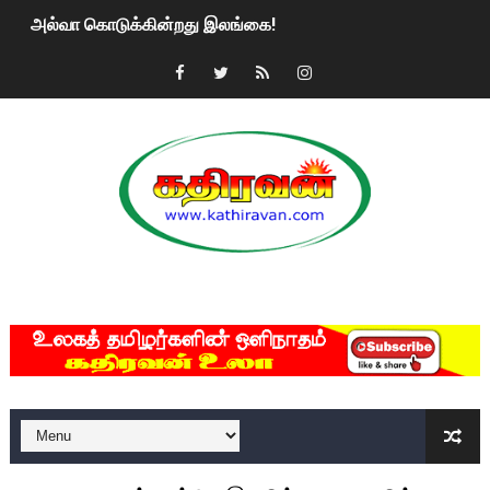
அல்வா கொடுக்கின்றது இலங்கை!
2ஆம் நாள் உக்ரைன் யுத்தம்!! எங்களைத் தனிமையில் விட்டுவிட்டுன
கதிரவன் வாசகர்களுக்கு இனிய பொங்கல் புத்தாண்டு நல்வாழ்த்
மகிந்த ராஜபக்சே பதவி விலக திட்டம்?
ரவுடி பேபிக்கு நடந்த தரமான சம்பவம்.. ஆபாச வீடியோக்களால் வ
காணாமல் போகும் பிள்ளையார்கள்!
MKRdezign
குண்டை தூக்கிப்போட்ட ஆய்வு…. இந்தியாவின் “கோவிஷீல்டு” தடுப
யாழில் தமிழின தலைவர் பிரபாகரனின் பிறந்தநாளை கொண்டாடிய
ஏர்போர்ட்டில் உதைத்த நபர் யார், என்ன நடந்தது?: உண்மையை ச
சீனா இலங்கையிடம் 8 மில்லியன் அமெரிக்க டொலர் நட்டஈடு கோர