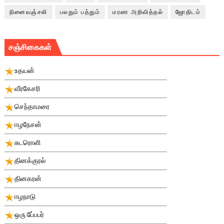
நினைவஞ்சலி
பலதும் பத்தும்
மரண அறிவித்தல்
ஜோதிடம்
சஞ்சிகைகள்
உதயன்
வீரகேசரி
செந்தாமரை
ஈழநேசன்
சுடரொளி
தினக்குரல்
தினகரன்
ஈழநாடு
ஒரு பே்பபர்