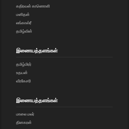
கதிரவன் காணொளி
மனிதன்
லங்காஸ்ரீ
தமிழ்வின்
இணையத்தளங்கள்
தமிழ்மிரர்
உதயன்
வீரகேசரி
இணையத்தளங்கள்
மாலை மலர்
தினகரன்