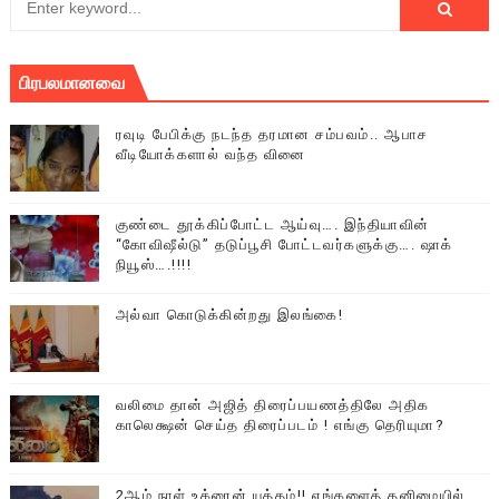
பிரபலமானவை
ரவுடி பேபிக்கு நடந்த தரமான சம்பவம்.. ஆபாச
வீடியோக்களால் வந்த வினை
குண்டை தூக்கிப்போட்ட ஆய்வு…. இந்தியாவின்
“கோவிஷீல்டு” தடுப்பூசி போட்டவர்களுக்கு…. ஷாக்
நியூஸ்….!!!!
அல்வா கொடுக்கின்றது இலங்கை!
வலிமை தான் அஜித் திரைப்பயணத்திலே அதிக
காலெக்ஷன் செய்த திரைப்படம் ! எங்கு தெரியுமா?
2ஆம் நாள் உக்ரைன் யுத்தம்!! எங்களைத் தனிமையில்