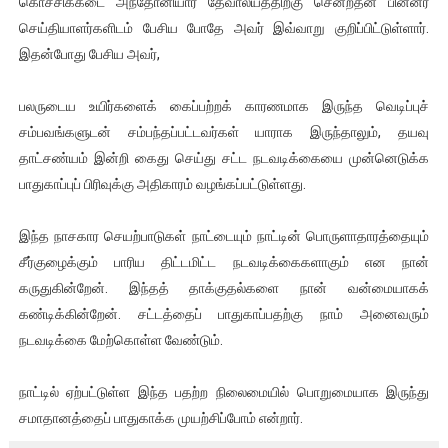
கொச்சிக்கடை அந்தோனியார் தேவாலயத்திற்கு சென்றதன் பின்னர்
ஐ.நா முன்றலில் சீரற்ற காலநிலையிலும் தமிழின அழிப்பிற்கு நீதி க
செய்தியாளர்களிடம் பேசிய போதே அவர் இவ்வாறு குறிப்பிட்டுள்ளார்.
இதன்போது பேசிய அவர்,
இளையராஜா – கமல் அவசர சந்திப்பு (படங்கள், விடியோ)
பலருடைய உயிர்களைக் கைப்பற்றக் காரணமாக இருந்த வெடிப்புச்
ஜனாதிபதி ஐக்கிய நாடுகளின் பொதுச் சபை கூட்டத்தில் இன்று 
சம்பவங்களுடன் சம்பந்தப்பட்டவர்கள் யாராக இருந்தாலும், தயவு
தாட்சண்யம் இன்றி கைது செய்து சட்ட நடவடிக்கையை முன்னெடுக்க
32 CM விநோத கன்றுக்குட்டி! (வீடியோ)
பாதுகாப்புப் பிரிவுக்கு அதிகாரம் வழங்கப்பட்டுள்ளது.
வலிமை தான் அஜித் திரைப்பயணத்திலே அதிக காலெக்ஷன் செய்த த
இந்த நாசகார செயற்பாடுகள் நாட்டையும் நாட்டின் பொருளாதாரத்தையும்
சீர்குழைக்கும் பாரிய திட்டமிட்ட நடவடிக்கைகளாகும் என நான்
கருதுகின்றேன். இந்தத் தாக்குதல்களை நான் வன்மையாகக்
கண்டிக்கின்றேன். சட்டத்தைப் பாதுகாப்பதற்கு நாம் அனைவரும்
நடவடிக்கை மேற்கொள்ள வேண்டும்.
நாட்டில் ஏற்பட்டுள்ள இந்த பதற்ற நிலைமையில் பொறுமையாக இருந்து
சமாதானத்தைப் பாதுகாக்க முயற்சிப்போம் என்றார்.