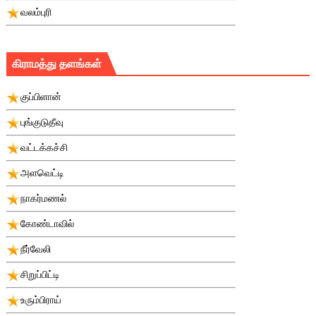
வலம்புரி
கிராமத்து தளங்கள்
குப்பிளான்
புங்குடுதீவு
வட்டக்கச்சி
அளவெட்டி
நாகர்மணல்
கோண்டாவில்
நீர்வேலி
சிறுப்பிட்டி
உரும்பிராய்