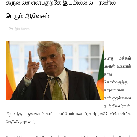
கருணை என்பதற்கே இடமில்லை...ரணில்
01/11/2021 Scotland ல் நடைபெறும் கண்டனப் போராட்டத்திற
பெரும் ஆவேசம்
பாலச்சந்திரன் மற்றும் தன்னிடம் படித்த மாணவர்கள் தொடர்பில் ந
இலங்கை
பிரிட்டனால் கடத்தப்படும் நிலையில் இலங்கைத் தமிழ் குடும்பம்!!
வர்ராரு...வர்ராரு... அண்ணாத்த : ரஜினிக்காக இலங்கை பாடலாசிர
பொது மக்கள்
கைது செய்யப்பட்ட இளைஞன் உயிரிழப்பு - கொதித்தெழுந்த பிரத
பலரின் உயிரைக்
காவு
தடுப்பூசியை பெற்றுக் கொள்ளக் கூடிய இடங்கள்...
கொள்வதற்கு
சிறுமியை பாலியல் வன்கொடுமை செய்த முதியவருக்கு வழங்கப
காரணமான
தாக்குதல்களை
பிரபல நடிகை தூக்கிட்டு தற்கொலை!
நடத்தியவர்கள்
மீது எந்த கருணையும் காட்ட மாட்டோம் என பிரதமர் ரணில் விக்ரமசிங்க
வடிவேலுவுக்கு நீதிமன்றம் விதித்துள்ள அதிரடி உத்தரவு!
தெரிவித்துள்ளார்.
தியாகதீபம் லெப்.கேணல் திலீபன், கேணல் சங்கர் ஆகியோரின் நினை