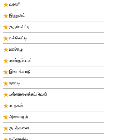
வரணி
இணுவில்
குரும்பசிட்டி
வல்வெட்டி
ஊரெழு
மண்கும்பான்
இடைக்காடு
தாவடி
புன்னாலைக்கட்டுவன்
மாதகல்
அல்லையூர்
குடத்தனை
நயினாதீவு