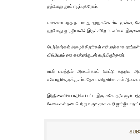
தற்போது குரல் எழுப்புகிறோம்.
இளையராஜா – கமல் அவசர சந்திப
ஜனாதிபதி ஐக்கிய நாடுகளின் ப
எங்களை எந்த நாடாவது ஏற்றுக்கொள்ள முன்வர வேண்ட
தற்போது ஜார்ஜியாவில் இருக்கிறோம். எங்கள் இருவரைய
32 CM விநோத கன்றுக்குட்டி! (
பெற்றோர்கள் அழைக்கிறார்கள் என்பதற்காக நாங்கள் சவு
வலிமை தான் அஜித் திரைப்பயணத
விடுவோம் என கண்ணீருடன் கூறியிருந்தனர்.
அல்வா கொடுக்கின்றது இலங்க
உயிர் பயத்தில் அடைக்கலம் கேட்டு கதறிய 
சகோதரிகளுக்கு சர்வதேச மனிதஉரிமைகள் ஆணையம் 
இந்நிலையில் பாதிக்கப்பட்ட இரு சகோதரிகளும் ப
வேலைகள் நடைபெற்று வருவதாக கூறி ஜார்ஜியா நாட்டு
SUB