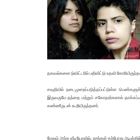
பாலச்சந்திரன் மற்றும் தன்னிடம
பிரிட்டனால் கடத்தப்படும் நிலை
வர்ராரு...வர்ராரு... அண்ணாத்த
கைது செய்யப்பட்ட இளைஞன் உயி
தடுப்பூசியை பெற்றுக் கொள்ளக்
தகவல்களை டுவிட்டரில் பதிவிட்டு உதவி கோரியிருந்த
சிறுமியை பாலியல் வன்கொடும
சவுதியில் நடைமுறைப்படுத்தப்பட்டுள்ள பெண்களுக
பிரபல நடிகை தூக்கிட்டு தற்க
இருவருமே தந்தை மற்றும் சகோதரர்களால் தாக்கப்பட
கண்ணீருடன் கூறியிருந்தனர்.
வடிவேலுவுக்கு நீதிமன்றம் விதித
தியாகதீபம் லெப்.கேணல் திலீபன
ஐ.நா முன்றலில் சீரற்ற காலநிலைய
மேலும் அந்த வீடியோவில், நாங்கள் தற்போது ஆபத்தி