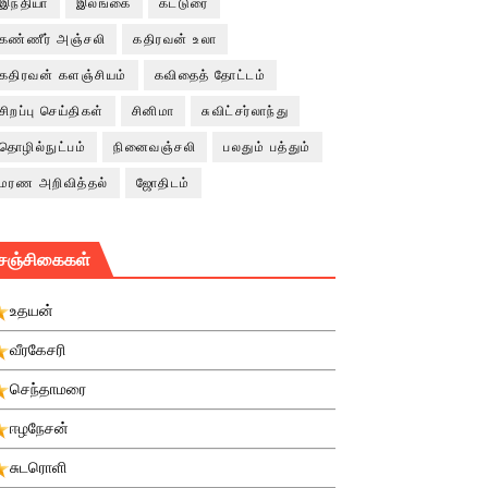
இந்தியா
இலங்கை
கட்டுரை
கண்ணீர் அஞ்சலி
கதிரவன் உலா
கதிரவன் களஞ்சியம்
கவிதைத் தோட்டம்
சிறப்பு செய்திகள்
சினிமா
சுவிட்சர்லாந்து
தொழில்நுட்பம்
நினைவஞ்சலி
பலதும் பத்தும்
மரண அறிவித்தல்
ஜோதிடம்
சஞ்சிகைகள்
உதயன்
வீரகேசரி
செந்தாமரை
ஈழநேசன்
சுடரொளி