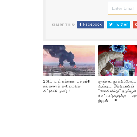
Facebook
Twitter
SHARE THIS:
2ஆம் நாள் உக்ரைன் யுத்தம்!!
குண்டை தூக்கிப்போட்ட
எங்களைத் தனிமையில்
ஆய்வு…. இந்தியாவின்
விட்டுவிட்டுனர்!!
“கோவிஷீல்டு” தடுப்பூசி
போட்டவர்களுக்கு…. ஷா
நியூஸ்….!!!!