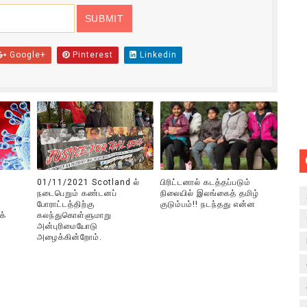
Google+
Pinterest
Linkedin
01/11/2021 Scotland ல்
பிரிட்டனால் கடத்தப்படும்
நடைபெறும் கண்டனப்
நிலையில் இலங்கைத் தமிழ்
போராட்டத்திற்கு
குடும்பம்!! நடந்தது என்ன
க்
கலந்துகொள்ளுமாறு
அன்புரிமையோடு
அழைக்கின்றோம்.