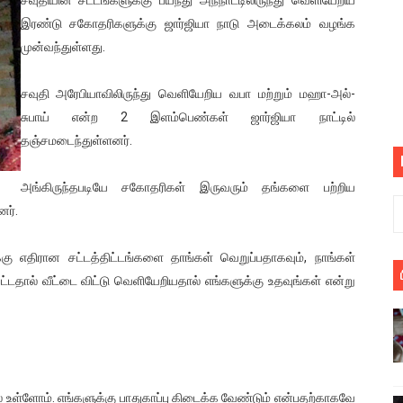
் படித்த மாணவர்கள் தொடர்பில் நாடாளுமன்றத்தில் பகிரங்க கேள்வி
இரண்டு சகோதரிகளுக்கு ஜார்ஜியா நாடு அடைக்கலம் வழங்க
முன்வந்துள்ளது.
யில் இலங்கைத் தமிழ் குடும்பம்!! நடந்தது என்ன
சவுதி அரேபியாவிலிருந்து வெளியேறிய வபா மற்றும் மஹா-அல்-
 : ரஜினிக்காக இலங்கை பாடலாசிரியர் வெளியிட்ட...
சுபாய் என்ற 2 இளம்பெண்கள் ஜார்ஜியா நாட்டில்
தஞ்சமடைந்துள்ளனர்.
ரிழப்பு - கொதித்தெழுந்த பிரதேசவாசிகள்!
 கூடிய இடங்கள்...
அங்கிருந்தபடியே சகோதரிகள் இருவரும் தங்களை பற்றிய
னர்.
ை செய்த முதியவருக்கு வழங்கப்பட்ட தண்டனை
்கு எதிரான சட்டத்திட்டங்களை தாங்கள் வெறுப்பதாகவும், நாங்கள்
ொலை!
்டதால் வீட்டை விட்டு வெளியேறியதால் எங்களுக்கு உதவுங்கள் என்று
்துள்ள அதிரடி உத்தரவு!
், கேணல் சங்கர் ஆகியோரின் நினைவெழுச்சி நாள் - 26.09.2021 சுவிஸ
ிலும் தமிழின அழிப்பிற்கு நீதி கேட்டு நடைபெற்ற கவனயீர்ப்புப் போராட்
ல் உள்ளோம். எங்களுக்கு பாதுகாப்பு கிடைக்க வேண்டும் என்பதற்காகவே