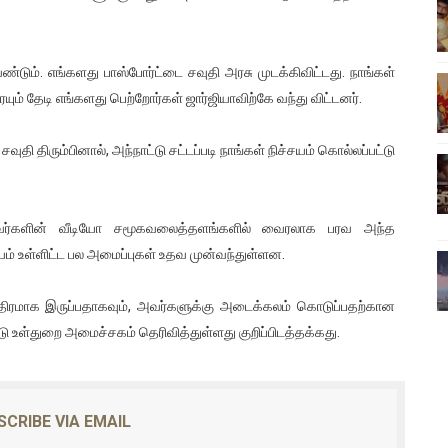
்பு (படங்கள், விடியோ)
ொதுச் சபை கூட்டத்தில் இன்று உரை
ும். எங்களது பாஸ்போர்ட்டை சவுதி அரசு முடக்கிவிட்டது. நாங்கள்
ும் தேடி எங்களது பெற்றோர்கள் ஜார்ஜியாவிற்கே வந்து விட்டனர்.
வீடியோ)
தி திரும்பினால், அந்நாட்டு சட்டப்படி நாங்கள் நிச்சயம் கொல்லப்பட்டு
்திலே அதிக காலெக்ஷன் செய்த திரைப்படம் ! எங்கு தெரியுமா?
ை!
அவர்களின் வீடியோ சமூகவலைத்தளங்களில் வைரலாக பரவ அந்த
உள்ளிட்ட பல அமைப்புகள் உதவ முன்வந்துள்ளன.
த்திரமாக இருப்பதாகவும், அவர்களுக்கு அடைக்கலம் கொடுப்பதற்கான
 உள்துறை அமைச்சகம் தெரிவித்துள்ளது குறிப்பிடத்தக்கது.
SCRIBE VIA EMAIL