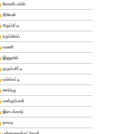
கோண்டாவில்
நீர்வேலி
சிறுப்பிட்டி
உரும்பிராய்
வரணி
இணுவில்
குரும்பசிட்டி
வல்வெட்டி
ஊரெழு
மண்கும்பான்
இடைக்காடு
தாவடி
புன்னாலைக்கட்டுவன்