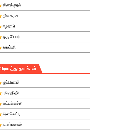
தினக்குரல்
தினகரன்
ஈழநாடு
ஒரு பே்பபர்
வலம்புரி
கிராமத்து தளங்கள்
குப்பிளான்
புங்குடுதீவு
வட்டக்கச்சி
அளவெட்டி
நாகர்மணல்