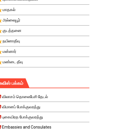
மாதகல்
அல்லையூர்
குடத்தனை
நயினாதீவு
மன்னார்
மண்டை தீவு
சுவிஸ் பக்கம்
விலாசம் தொலைபேசி தேடல்
விமானப் போக்குவரத்து
புகையிரத போக்குவரத்து
Embassies and Consulates