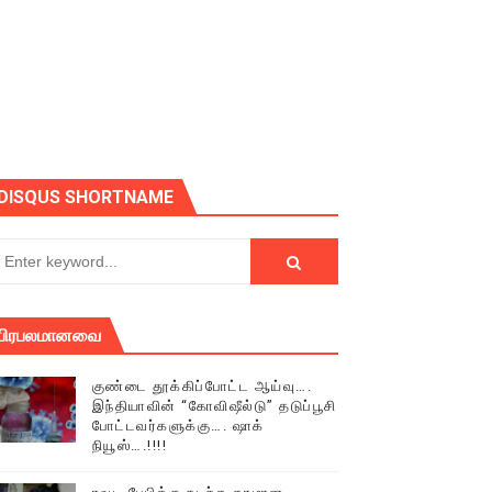
DISQUS SHORTNAME
பிரபலமானவை
குண்டை தூக்கிப்போட்ட ஆய்வு….
இந்தியாவின் “கோவிஷீல்டு” தடுப்பூசி
் (செய்தியும்,படங்களும்..)
போட்டவர்களுக்கு…. ஷாக்
நியூஸ்….!!!!
டத்தில் திரண்ட தமிழ்மக்கள்!!