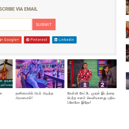
ிலும் தமிழின அழிப்பிற்கு நீதி கேட்டு நடைபெற்ற கவனயீர்ப்புப் போராட்
SCRIBE VIA EMAIL
்பு (படங்கள், விடியோ)
ொதுச் சபை கூட்டத்தில் இன்று உரை
Google+
Pinterest
Linkedin
வீடியோ)
்திலே அதிக காலெக்ஷன் செய்த திரைப்படம் ! எங்கு தெரியுமா?
கை
தனிமையில் பியர் அடித்த
கேள்வி கேட்டே முதல் இடத்தை
அமலாபால்!
பெற்ற சனம் வெளியானது புதிய
ப்ரோமோ இதோ!