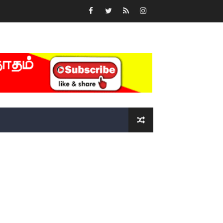
்….!!!!