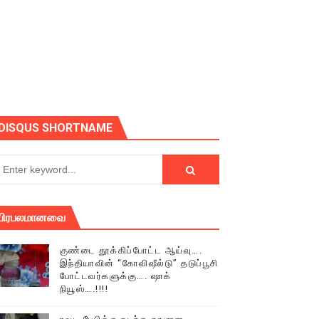
ோடு அழைக்கின்றோம்.
DISQUS SHORTNAME
பிரபலமானவை
குண்டை தூக்கிப்போட்ட ஆய்வு….
இந்தியாவின் “கோவிஷீல்டு” தடுப்பூசி
போட்டவர்களுக்கு…. ஷாக்
நியூஸ்….!!!!
் (செய்தியும்,படங்களும்..)