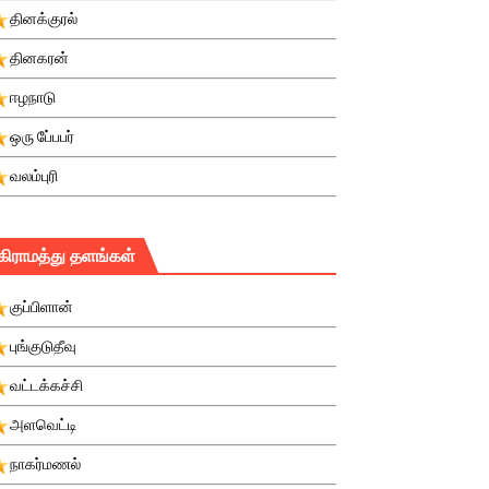
தினக்குரல்
தினகரன்
ஈழநாடு
ஒரு பே்பபர்
வலம்புரி
கிராமத்து தளங்கள்
குப்பிளான்
புங்குடுதீவு
வட்டக்கச்சி
அளவெட்டி
நாகர்மணல்