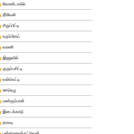
கோண்டாவில்
நீர்வேலி
சிறுப்பிட்டி
உரும்பிராய்
வரணி
இணுவில்
குரும்பசிட்டி
வல்வெட்டி
ஊரெழு
மண்கும்பான்
இடைக்காடு
தாவடி
புன்னாலைக்கட்டுவன்