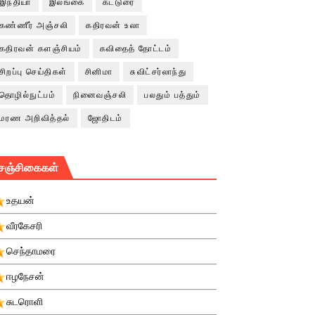
இந்தியா
இலங்கை
கட்டுரை
கண்ணீர் அஞ்சலி
கதிரவன் உலா
கதிரவன் களஞ்சியம்
கவிதைத் தோட்டம்
சிறப்பு செய்திகள்
சினிமா
சுவிட்சர்லாந்து
தொழில்நுட்பம்
நினைவஞ்சலி
பலதும் பத்தும்
மரண அறிவித்தல்
ஜோதிடம்
சஞ்சிகைகள்
உதயன்
வீரகேசரி
செந்தாமரை
ஈழநேசன்
சுடரொளி