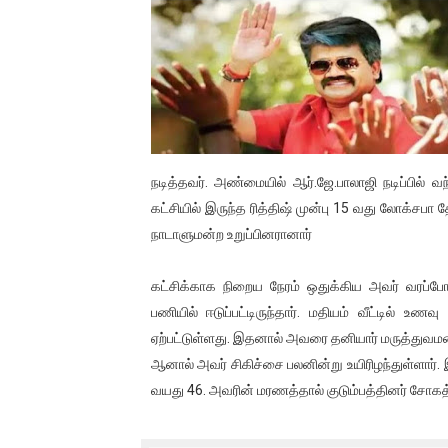
01/11/2021 Scotland ல் நடை
பாலச்சந்திரன் மற்றும் தன்னிடம
பிரிட்டனால் கடத்தப்படும் நிலை
வர்ராரு...வர்ராரு... அண்ணாத்த
நடித்தவர். அண்மையில் ஆர்.ஜே.பாலாஜி நடிப்பில் வ
கைது செய்யப்பட்ட இளைஞன் உயி
கட்சியில் இருந்த ரித்திஷ் முன்பு 15 வது லோக்சபா த
நாடாளுமன்ற உறுப்பினரானார்
தடுப்பூசியை பெற்றுக் கொள்ளக்
கட்சிக்காக நிறைய நேரம் ஒதுக்கிய அவர் வரப்போகு
சிறுமியை பாலியல் வன்கொடும
பணியில் ஈடுப்பட்டிருந்தார். மதியம் வீட்டில் உணவ
ஏற்பட்டுள்ளது. இதனால் அவரை தனியார் மருத்துவம
பிரபல நடிகை தூக்கிட்டு தற்க
ஆனால் அவர் சிகிச்சை பலனின்று உயிரிழந்துள்ளார். இ
வடிவேலுவுக்கு நீதிமன்றம் விதித
வயது 46. அவரின் மரணத்தால் குடும்பத்தினர் சோகத்
தியாகதீபம் லெப்.கேணல் திலீபன