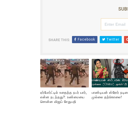
ஐ.நா முன்றலில் சீரற்ற காலநிலைய
SUB
இளையராஜா – கமல் அவசர சந்திப
ஜனாதிபதி ஐக்கிய நாடுகளின் ப
Facebook
Twitter
SHARE THIS:
32 CM விநோத கன்றுக்குட்டி! (
வலிமை தான் அஜித் திரைப்பயணத
ஏர்போர்ட்டில் உதைத்த நபர் யார்,
பாண்டியன் ஸ்ரோர் நடி
என்ன நடந்தது?: உண்மையை
முல்லை தற்கொலை!
சொன்ன விஜய் சேதுபதி