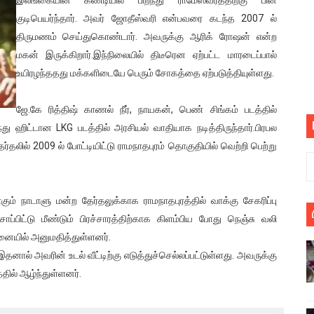
பெறும் கண்டனப் போராட்டத்திற்கு கலந்துகொள்ளுமாறு அன்புரிமைய
குடிபெயர்ந்தார். அவர் ஜோதீஸ்வரி என்பவரை கடந்த 2007 ல்
திருமணம் செய்துகொண்டார். அவருக்கு ஆரிக் ரோஷன் என்ற
் படித்த மாணவர்கள் தொடர்பில் நாடாளுமன்றத்தில் பகிரங்க கேள்வி
மகன் இருக்கிறார்.இந்நிலையில் திடீரென ஏற்பட்ட மாரடைப்பால்
உயிரழந்ததது மக்களிடையே பெரும் சோகத்தை ஏற்படுத்தியுள்ளது.
யில் இலங்கைத் தமிழ் குடும்பம்!! நடந்தது என்ன
ஜே.கே ரித்திஷ் காணல் நீர், நாயகன், பெண் சிங்கம் படத்தில்
 : ரஜினிக்காக இலங்கை பாடலாசிரியர் வெளியிட்ட...
ந்து ஹிட்டான LKG படத்தில் அரசியல் வாதியாக நடித்திருந்தார்.பிரபல
ரிழப்பு - கொதித்தெழுந்த பிரதேசவாசிகள்!
ேர்தலில் 2009 ல் போட்டியிட்டு ராமநாதபுரம் தொகுதியில் வெற்றி பெற்று
 கூடிய இடங்கள்...
ம் நாடாளு மன்ற தேர்தலுக்காக ராமநாதபுரத்தில் வாக்கு சேகரிப்பு
ை செய்த முதியவருக்கு வழங்கப்பட்ட தண்டனை
ு சாப்பிட்டு மீண்டும் பிரச்சாரத்திற்காக கிளம்பிய போது நெஞ்சு வலி
னையில் அனுமதித்துள்ளனர்.
ொலை!
தனால் அவரின் உடல் வீட்டிற்கு எடுத்துச்செல்லப்பட்டுள்ளது. அவருக்கு
்துள்ள அதிரடி உத்தரவு!
தில் ஆழ்ந்துள்ளனர்.
், கேணல் சங்கர் ஆகியோரின் நினைவெழுச்சி நாள் - 26.09.2021 சுவிஸ